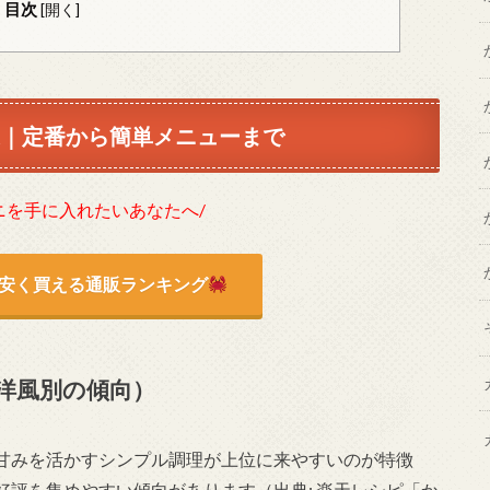
目次
[
開く
]
選｜定番から簡単メニューまで
ニを手に入れたいあなたへ/
安く買える通販ランキング
洋風別の傾向）
甘みを活かすシンプル調理が上位に来やすいのが特徴
評を集めやすい傾向があります（出典: 楽天レシピ「か