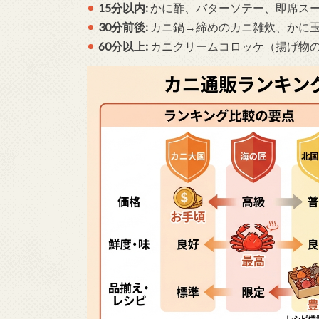
15分以内:
かに酢、バターソテー、即席ス
30分前後:
カニ鍋→締めのカニ雑炊、かに
60分以上:
カニクリームコロッケ（揚げ物