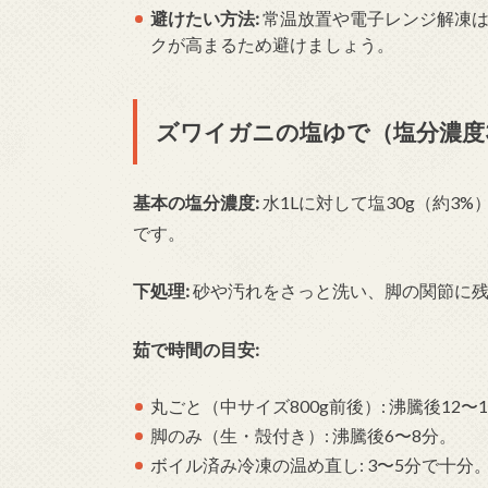
避けたい方法:
常温放置や電子レンジ解凍は
クが高まるため避けましょう。
ズワイガニの塩ゆで（塩分濃度
基本の塩分濃度:
水1Lに対して塩30g（約3
です。
下処理:
砂や汚れをさっと洗い、脚の関節に残
茹で時間の目安:
丸ごと（中サイズ800g前後）: 沸騰後12〜
脚のみ（生・殻付き）: 沸騰後6〜8分。
ボイル済み冷凍の温め直し: 3〜5分で十