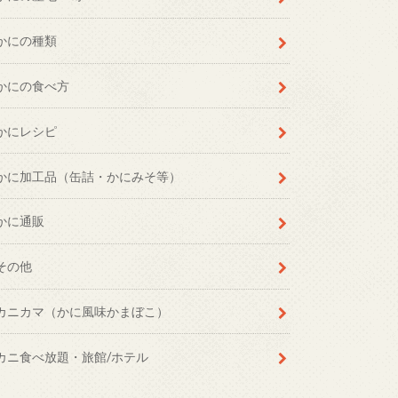
かにの種類
かにの食べ方
かにレシピ
かに加工品（缶詰・かにみそ等）
かに通販
その他
カニカマ（かに風味かまぼこ）
カニ食べ放題・旅館/ホテル