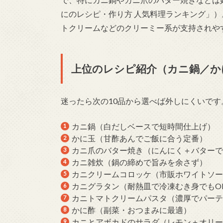
にのレシピ・作り方 人気料理ランキング」
トクリームなどのクリーミー系が支持されや
上位のレシピ紹介（カニ鍋／か
迷ったら次の10品から選べば外しにくいです
カニ鍋（白だしベースで短時間仕上げ）
かに玉（甘酢あんでご飯に合う定番）
カニ爪のバター焼き（にんにく＋バター
カニ雑炊（鍋の締めで旨みを余さず）
カニクリームコロッケ（市販ホワイトソ
カニグラタン（耐熱皿で冷凍むき身でもO
カニトマトクリームパスタ（濃厚でパー
かに酢（副菜・おつまみに最適）
カニとアボカドのサラダ（レモン＋オリ