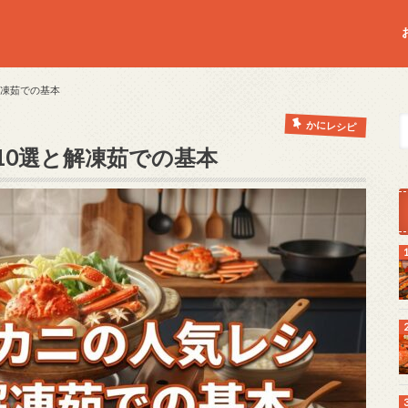
解凍茹での基本
かにレシピ
10選と解凍茹での基本