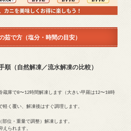
の茹で方（塩分・時間の目安）
手順（自然解凍／流水解凍の比較）
蔵庫で8〜12時間解凍します（大きい甲羅は12〜18時
で軽く覆い、解凍後はすぐ調理します。
分（部位・重量で調整）解凍します。
抑えられます。