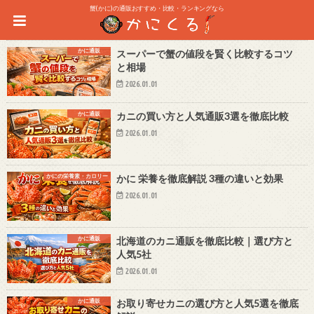
蟹(かに)の通販おすすめ・比較・ランキングなら
かに通販
スーパーで蟹の値段を賢く比較するコツ
と相場
2026.01.01
かに通販
カニの買い方と人気通販3選を徹底比較
2026.01.01
かにの栄養素・カロリー
かに 栄養を徹底解説 3種の違いと効果
2026.01.01
かに通販
北海道のカニ通販を徹底比較｜選び方と
人気5社
2026.01.01
かに通販
お取り寄せカニの選び方と人気5選を徹底