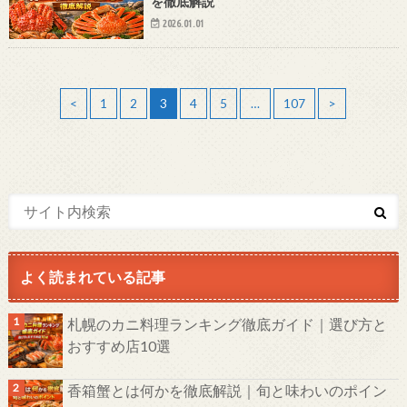
を徹底解説
2026.01.01
<
1
2
3
4
5
…
107
>
よく読まれている記事
札幌のカニ料理ランキング徹底ガイド｜選び方と
おすすめ店10選
香箱蟹とは何かを徹底解説｜旬と味わいのポイン