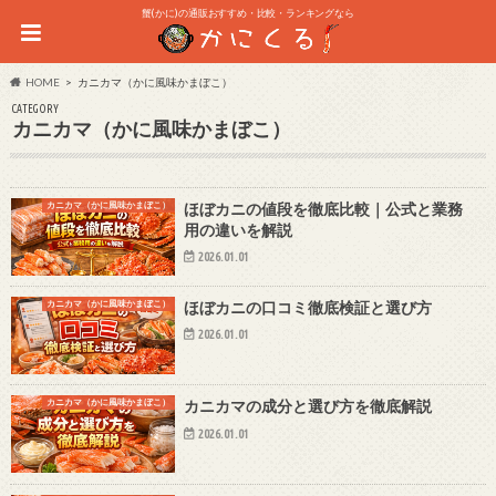
蟹(かに)の通販おすすめ・比較・ランキングなら
HOME
カニカマ（かに風味かまぼこ）
CATEGORY
カニカマ（かに風味かまぼこ）
カニカマ（かに風味かまぼこ）
ほぼカニの値段を徹底比較｜公式と業務
用の違いを解説
2026.01.01
カニカマ（かに風味かまぼこ）
ほぼカニの口コミ徹底検証と選び方
2026.01.01
カニカマ（かに風味かまぼこ）
カニカマの成分と選び方を徹底解説
2026.01.01