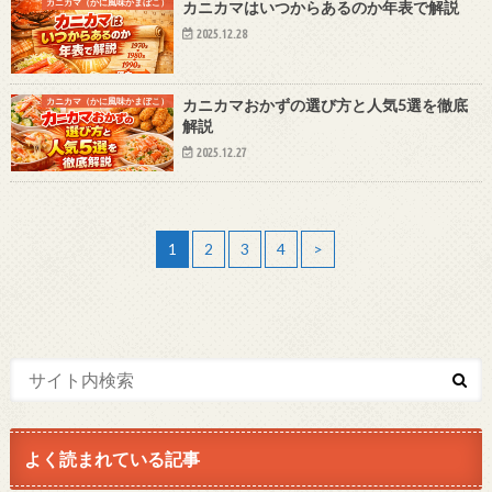
カニカマ（かに風味かまぼこ）
カニカマはいつからあるのか年表で解説
2025.12.28
カニカマ（かに風味かまぼこ）
カニカマおかずの選び方と人気5選を徹底
解説
2025.12.27
1
2
3
4
>
よく読まれている記事