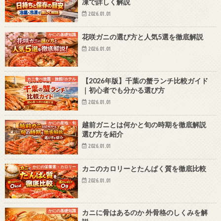
凍で詳しく解説
2026.01.01
かにの基礎知識
花咲ガニの選び方と人気5選を徹底解説
2026.01.01
カニ食べ放題・旅館/ホテル
【2026年版】千葉の蟹ランチ比較ガイド
｜初心者でも分かる選び方
2026.01.01
かにの産地・旬
越前ガニとは何かと旬の時期を徹底解説
選び方を紹介
2026.01.01
かにの栄養素・カロリー
カニのカロリーとたんぱく質を徹底比較
2026.01.01
かにの基礎知識
カニに骨はあるのか 外骨格のしくみを解