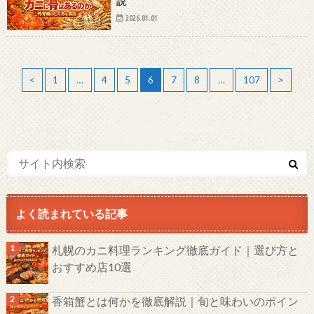
説
2026.01.01
<
1
…
4
5
6
7
8
…
107
>
よく読まれている記事
札幌のカニ料理ランキング徹底ガイド｜選び方と
おすすめ店10選
香箱蟹とは何かを徹底解説｜旬と味わいのポイン