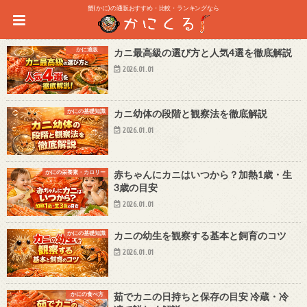
蟹(かに)の通販おすすめ・比較・ランキングなら
かに通販
カニ最高級の選び方と人気4選を徹底解説
2026.01.01
かにの基礎知識
カニ幼体の段階と観察法を徹底解説
2026.01.01
かにの栄養素・カロリー
赤ちゃんにカニはいつから？加熱1歳・生
3歳の目安
2026.01.01
かにの基礎知識
カニの幼生を観察する基本と飼育のコツ
2026.01.01
かにの食べ方
茹でカニの日持ちと保存の目安 冷蔵・冷