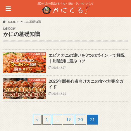
蟹(かに)の通販おすすめ・比較・ランキングなら
HOME
かにの基礎知識
CATEGORY
かにの基礎知識
かにの基礎知識
エビとカニの違いを3つのポイントで解説
｜用途別に選ぶコツ
2025.12.27
かにの基礎知識
2025年版初心者向けカニの食べ方完全ガ
イド
2025.12.26
<
1
…
19
20
21