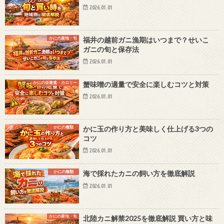
2026.01.01
かにの産地・旬
福井の越前ガニ漁期はいつまで？せいこ
ガニの旬と保存法
2026.01.01
かにの栄養素・カロリー
蟹味噌の適量で安全に楽しむコツと対策
2026.01.01
かにの種類
かに玉の作り方と美味しく仕上げる3つの
コツ
2026.01.01
かにの種類
海で採れたカニの飼い方を徹底解説
2026.01.01
かにの産地・旬
北陸カニ解禁2025を徹底解説 買い方と味