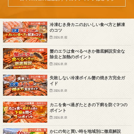
かにの食べ方
冷凍むき身カニのおいしい食べ方と解凍
のコツ
2026.01.02
かにの種類
蟹のエラは食べるべきか徹底解説安全な
除去と加熱のポイント
2026.01.01
かにの食べ方
失敗しない冷凍ボイル蟹の焼き方完全ガ
イド
2026.01.01
かにの栄養素・カロリー
カニを食べ過ぎたときの下痢を防ぐ3つの
ポイント
2026.01.01
かにの産地・旬
かにの旬と買い時を地域別に徹底解説