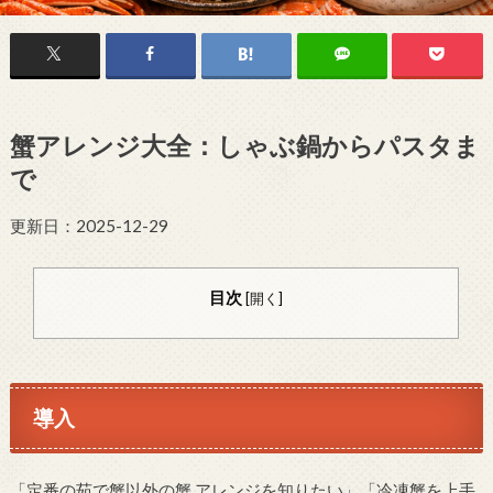
蟹アレンジ大全：しゃぶ鍋からパスタま
で
更新日：2025-12-29
目次
[
開く
]
導入
「定番の茹で蟹以外の蟹 アレンジを知りたい」「冷凍蟹を上手