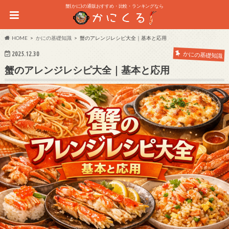
蟹(かに)の通販おすすめ・比較・ランキングなら
HOME
かにの基礎知識
蟹のアレンジレシピ大全｜基本と応用
2025.12.30
かにの基礎知識
蟹のアレンジレシピ大全｜基本と応用