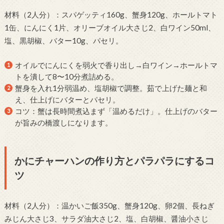
材料（2人分）：スパゲッティ160g、蟹身120g、ホールトマト
1缶、にんにく1片、オリーブオイル大さじ2、白ワイン50ml、
塩、黒胡椒、バター10g、パセリ。
オイルでにんにくを弱火で香り出し→白ワイン→ホールトマ
トを潰して8〜10分煮詰める。
蟹身を入れ1分弱温め、塩胡椒で調整。茹で上げた麺と和
え、仕上げにバターとパセリ。
コツ：蟹は長時間煮込まず「温めるだけ」。仕上げのバター
が旨みの橋渡しになります。
かにチャーハンの作り方とパラパラにするコ
ツ
材料（2人分）：温かいご飯350g、蟹身120g、卵2個、長ねぎ
みじん大さじ3、サラダ油大さじ2、塩、白胡椒、醤油小さじ