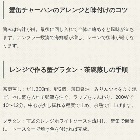
蟹缶チャーハンのアレンジと味付けのコツ
旨みは缶汁が鍵。最後に回し入れて全体に絡めると風味が立ち
ます。ナンプラー数滴で海鮮感が増し、レモンで後味が軽くな
ります。
レンジで作る蟹グラタン・茶碗蒸しの手順
茶碗蒸し：だし300ml、卵2個、薄口醤油・みりん少々をよく混
ぜ、器に蟹を入れて卵液を注ぐ。ラップをふんわり、200Wで
10〜12分。中心が少し揺れる程度で止め、余熱で仕上げます。
グラタン：前述のレンジホワイトソースを流用し、蟹缶で簡便
に。トースターで焼き色を付ければ完成。