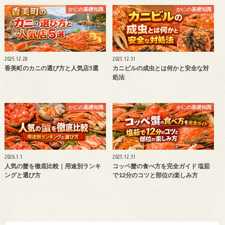
かにの基礎知識
かにの基礎知識
2025.12.28
2025.12.31
香美町のカニの選び方と人気店5選
カニビルの成虫とは何かと安全な対
処法
かにの基礎知識
かにの基礎知識
2026.1.1
2025.12.31
人気の蟹を徹底比較｜用途別ランキ
コッペ蟹の食べ方を完全ガイド 塩茹
ングと選び方
で12分のコツと部位の楽しみ方