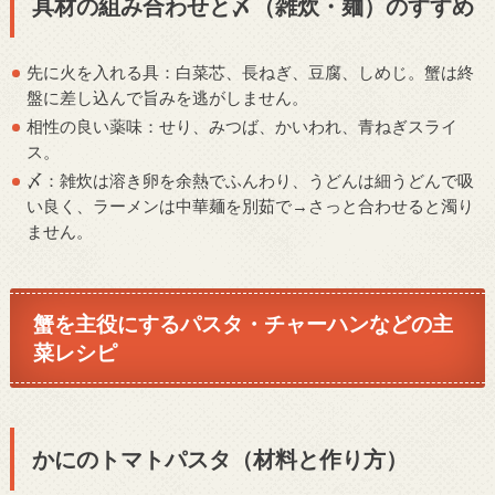
具材の組み合わせと〆（雑炊・麺）のすすめ
先に火を入れる具：白菜芯、長ねぎ、豆腐、しめじ。蟹は終
盤に差し込んで旨みを逃がしません。
相性の良い薬味：せり、みつば、かいわれ、青ねぎスライ
ス。
〆：雑炊は溶き卵を余熱でふんわり、うどんは細うどんで吸
い良く、ラーメンは中華麺を別茹で→さっと合わせると濁り
ません。
蟹を主役にするパスタ・チャーハンなどの主
菜レシピ
かにのトマトパスタ（材料と作り方）