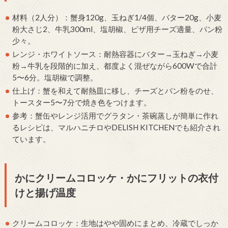
材料（2人分）：蟹身120g、玉ねぎ1/4個、バター20g、小麦
粉大さじ2、牛乳300ml、塩胡椒、ピザ用チーズ適量、パン粉
少々。
レンジ・ホワイトソース：耐熱容器にバター→玉ねぎ→小麦
粉→牛乳を段階的に加え、都度よく混ぜながら600Wで合計
5〜6分。塩胡椒で調整。
仕上げ：蟹を和えて耐熱皿に移し、チーズとパン粉をのせ、
トースター5〜7分で焼き色をつけます。
参考：蟹缶やレンジ活用でグラタン・茶碗蒸しが簡単に作れ
るレシピは、マルハニチロやDELISH KITCHENでも紹介され
ています。
かにクリームコロッケ・かにフリットの衣付
けと揚げ温度
クリームコロッケ：生地はやや固めにまとめ、冷蔵でしっか