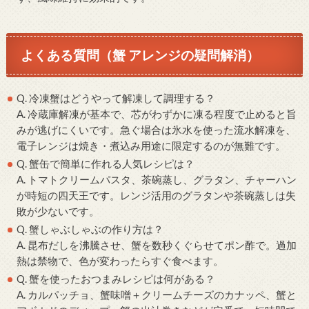
よくある質問（蟹 アレンジの疑問解消）
Q. 冷凍蟹はどうやって解凍して調理する？
A. 冷蔵庫解凍が基本で、芯がわずかに凍る程度で止めると旨
みが逃げにくいです。急ぐ場合は氷水を使った流水解凍を、
電子レンジは焼き・煮込み用途に限定するのが無難です。
Q. 蟹缶で簡単に作れる人気レシピは？
A. トマトクリームパスタ、茶碗蒸し、グラタン、チャーハン
が時短の四天王です。レンジ活用のグラタンや茶碗蒸しは失
敗が少ないです。
Q. 蟹しゃぶしゃぶの作り方は？
A. 昆布だしを沸騰させ、蟹を数秒くぐらせてポン酢で。過加
熱は禁物で、色が変わったらすぐ食べます。
Q. 蟹を使ったおつまみレシピは何がある？
A. カルパッチョ、蟹味噌＋クリームチーズのカナッペ、蟹と