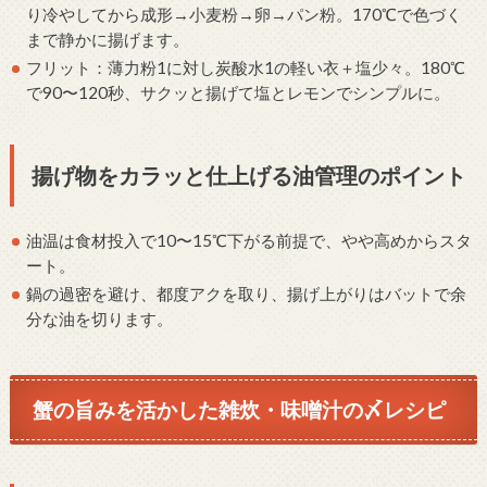
り冷やしてから成形→小麦粉→卵→パン粉。170℃で色づく
まで静かに揚げます。
フリット：薄力粉1に対し炭酸水1の軽い衣＋塩少々。180℃
で90〜120秒、サクッと揚げて塩とレモンでシンプルに。
揚げ物をカラッと仕上げる油管理のポイント
油温は食材投入で10〜15℃下がる前提で、やや高めからスタ
ート。
鍋の過密を避け、都度アクを取り、揚げ上がりはバットで余
分な油を切ります。
蟹の旨みを活かした雑炊・味噌汁の〆レシピ