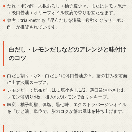
たれ：ポン酢＋大根おろし＋柚子皮少々、またはレモン果汁
＋淡口醤油＋オリーブオイル数滴で香りを立たせます。
参考：trial-netでも「昆布だしを沸騰→数秒くぐらせ→ポン
酢」が推奨されています。
白だし・レモンだしなどのアレンジと味付け
のコツ
白だし割り：水3：白だし1に薄口醤油少々。蟹の甘みを前面
に出す淡麗スープに。
レモンだし：昆布だし1Lに塩小さじ1/2、薄口醤油小さじ1、
レモン薄切り6枚。後入れのレモンで香りをキープ。
味変：柚子胡椒、藻塩、黒七味、エクストラバージンオイル
を「ひと滴」単位で。脂のコクが蟹の風味を持ち上げます。