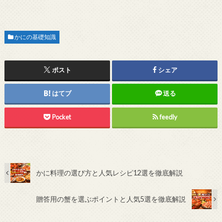
かにの基礎知識
ポスト
シェア
はてブ
送る
Pocket
feedly
かに料理の選び方と人気レシピ12選を徹底解説
贈答用の蟹を選ぶポイントと人気5選を徹底解説