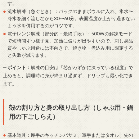
す。
流水解凍（急ぐとき）：パックのままボウルに入れ、氷水〜
冷水を細く流しながら30〜60分。表面温度が上がり過ぎない
よう氷を併用するのがコツです。
電子レンジ解凍（部分的・最終手段）：500Wの解凍モード
で短時間ずつ様子見。加熱に偏りが出やすいので、刺し身品
質やしゃぶ用途には不向きで、焼き物・煮込み用に限定する
と失敗が減ります。
— ポイント：
解凍の目安は「芯がわずかに凍っている程度」で
止めると、調理時に身が締まり過ぎず、ドリップも最小化でき
ます。
殻の割り方と身の取り出し方（しゃぶ用・鍋
用の下ごしらえ）
基本道具：厚手のキッチンバサミ、軍手またはタオル、先の