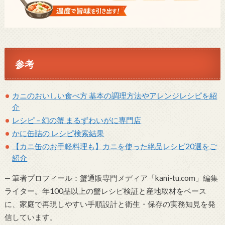
参考
カニのおいしい食べ方 基本の調理方法やアレンジレシピを紹
介
レシピ – 幻の蟹 まるずわいがに専門店
かに缶詰の レシピ検索結果
【カニ缶のお手軽料理も】カニを使った絶品レシピ20選をご
紹介
— 筆者プロフィール：蟹通販専門メディア「kani-tu.com」編集
ライター。年100品以上の蟹レシピ検証と産地取材をベース
に、家庭で再現しやすい手順設計と衛生・保存の実務知見を発
信しています。