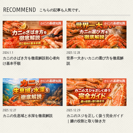
RECOMMEND
こちらの記事も人気です。
かにの基礎知識
かにの基礎知識
2026.1.1
2025.12.28
カニのさばき方を徹底解説初心者向
世界一大きいカニの選び方を徹底解
け基本手順
説
かにの基礎知識
かにの基礎知識
2025.12.27
2025.12.29
カニの生息域と水深を徹底解説
カニのスジを正しく扱う完全ガイド
｜腱の役割と取り除き方