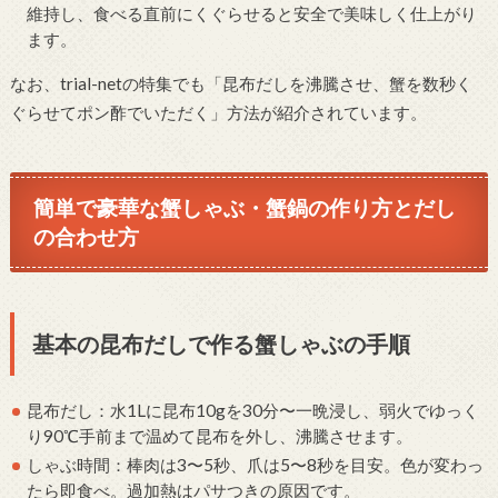
維持し、食べる直前にくぐらせると安全で美味しく仕上がり
ます。
なお、trial-netの特集でも「昆布だしを沸騰させ、蟹を数秒く
ぐらせてポン酢でいただく」方法が紹介されています。
簡単で豪華な蟹しゃぶ・蟹鍋の作り方とだし
の合わせ方
基本の昆布だしで作る蟹しゃぶの手順
昆布だし：水1Lに昆布10gを30分〜一晩浸し、弱火でゆっく
り90℃手前まで温めて昆布を外し、沸騰させます。
しゃぶ時間：棒肉は3〜5秒、爪は5〜8秒を目安。色が変わっ
たら即食べ。過加熱はパサつきの原因です。