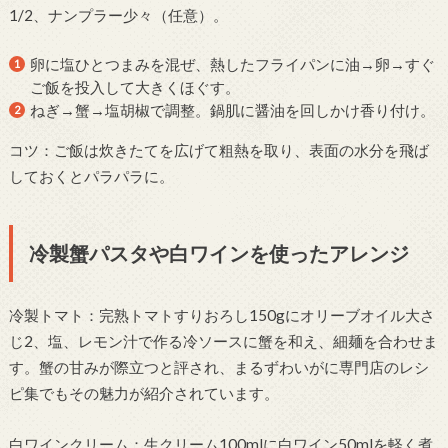
1/2、ナンプラー少々（任意）。
卵に塩ひとつまみを混ぜ、熱したフライパンに油→卵→すぐ
ご飯を投入して大きくほぐす。
ねぎ→蟹→塩胡椒で調整。鍋肌に醤油を回しかけ香り付け。
コツ：ご飯は炊きたてを広げて粗熱を取り、表面の水分を飛ば
しておくとパラパラに。
冷製蟹パスタや白ワインを使ったアレンジ
冷製トマト：完熟トマトすりおろし150gにオリーブオイル大さ
じ2、塩、レモン汁で作る冷ソースに蟹を和え、細麺を合わせま
す。蟹の甘みが際立つと評され、まるずわいがに専門店のレシ
ピ集でもその魅力が紹介されています。
白ワインクリーム：生クリーム100mlに白ワイン50mlを軽く煮