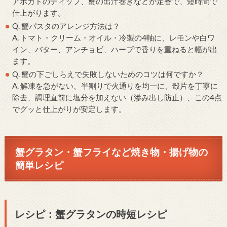
アボカドのディップ、蟹の出汁巻きなどが定番で、短時間で
仕上がります。
Q. 蟹パスタのアレンジ方法は？
A. トマト・クリーム・オイル・冷製の4軸に、レモンや白ワ
イン、バター、アンチョビ、ハーブで香りを重ねると幅が出
ます。
Q. 蟹の下ごしらえで失敗しないためのコツは何ですか？
A. 解凍を急がない、半割りで火通りを均一に、殻片を丁寧に
除去、調理直前に塩分を加えない（滲み出し防止）、この4点
でグッと仕上がりが安定します。
蟹グラタン・蟹フライなど焼き物・揚げ物の
簡単レシピ
レシピ：蟹グラタンの時短レシピ