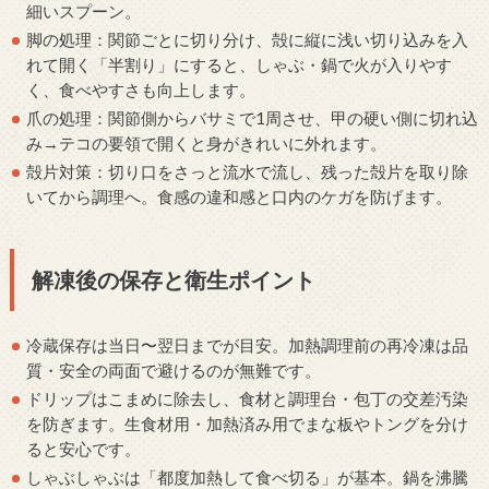
細いスプーン。
脚の処理：関節ごとに切り分け、殻に縦に浅い切り込みを入
れて開く「半割り」にすると、しゃぶ・鍋で火が入りやす
く、食べやすさも向上します。
爪の処理：関節側からバサミで1周させ、甲の硬い側に切れ込
み→テコの要領で開くと身がきれいに外れます。
殻片対策：切り口をさっと流水で流し、残った殻片を取り除
いてから調理へ。食感の違和感と口内のケガを防げます。
解凍後の保存と衛生ポイント
冷蔵保存は当日〜翌日までが目安。加熱調理前の再冷凍は品
質・安全の両面で避けるのが無難です。
ドリップはこまめに除去し、食材と調理台・包丁の交差汚染
を防ぎます。生食材用・加熱済み用でまな板やトングを分け
ると安心です。
しゃぶしゃぶは「都度加熱して食べ切る」が基本。鍋を沸騰