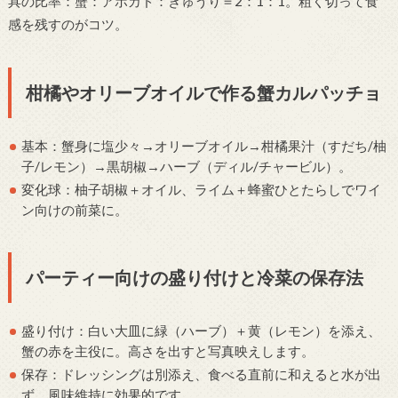
具の比率：蟹：アボカド：きゅうり＝2：1：1。粗く切って食
感を残すのがコツ。
柑橘やオリーブオイルで作る蟹カルパッチョ
基本：蟹身に塩少々→オリーブオイル→柑橘果汁（すだち/柚
子/レモン）→黒胡椒→ハーブ（ディル/チャービル）。
変化球：柚子胡椒＋オイル、ライム＋蜂蜜ひとたらしでワイ
ン向けの前菜に。
パーティー向けの盛り付けと冷菜の保存法
盛り付け：白い大皿に緑（ハーブ）＋黄（レモン）を添え、
蟹の赤を主役に。高さを出すと写真映えします。
保存：ドレッシングは別添え、食べる直前に和えると水が出
ず、風味維持に効果的です。