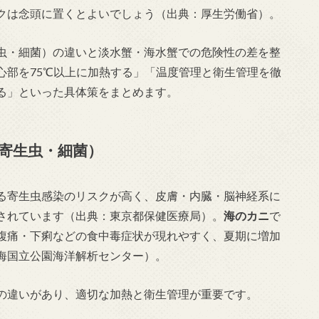
クは念頭に置くとよいでしょう（出典：厚生労働省）。
虫・細菌）の違いと淡水蟹・海水蟹での危険性の差を整
心部を75℃以上に加熱する」「温度管理と衛生管理を徹
る」といった具体策をまとめます。
寄生虫・細菌）
る寄生虫感染のリスクが高く、皮膚・内臓・脳神経系に
されています（出典：東京都保健医療局）。
海のカニ
で
腹痛・下痢などの食中毒症状が現れやすく、夏期に増加
海国立公園海洋解析センター）。
の違いがあり、適切な加熱と衛生管理が重要です。