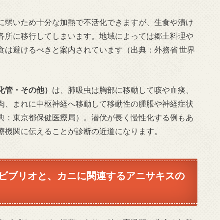
に弱いため十分な加熱で不活化できますが、生食や漬け
各所に移行してしまいます。地域によっては郷土料理や
食は避けるべきと案内されています（出典：外務省 世界
化管・その他）
は、肺吸虫は胸部に移動して咳や血痰、
肉、まれに中枢神経へ移動して移動性の腫脹や神経症状
典：東京都保健医療局）。潜伏が長く慢性化する例もあ
療機関に伝えることが診断の近道になります。
ビブリオと、カニに関連するアニサキスの