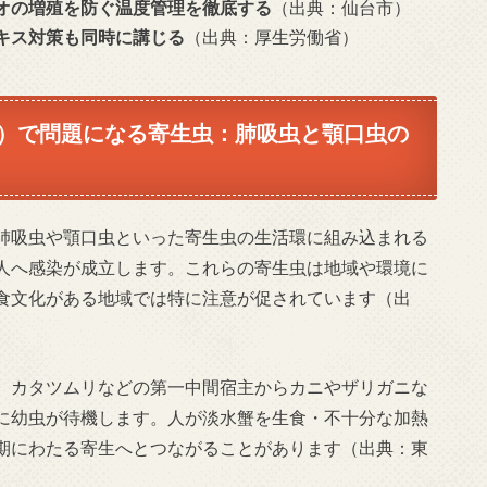
オの増殖を防ぐ温度管理を徹底する
（出典：仙台市）
キス対策も同時に講じる
（出典：厚生労働省）
）で問題になる寄生虫：肺吸虫と顎口虫の
肺吸虫や顎口虫といった寄生虫の生活環に組み込まれる
人へ感染が成立します。これらの寄生虫は地域や環境に
食文化がある地域では特に注意が促されています（出
、カタツムリなどの第一中間宿主からカニやザリガニな
に幼虫が待機します。人が淡水蟹を生食・不十分な加熱
期にわたる寄生へとつながることがあります（出典：東