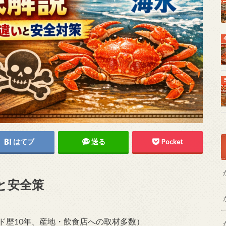
はてブ
送る
Pocket
と安全策
理ガイド歴10年、産地・飲食店への取材多数）