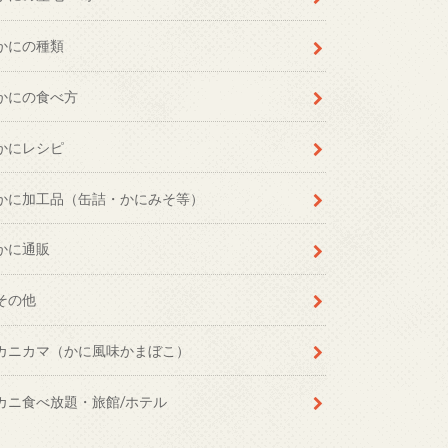
かにの種類
かにの食べ方
かにレシピ
かに加工品（缶詰・かにみそ等）
かに通販
その他
カニカマ（かに風味かまぼこ）
カニ食べ放題・旅館/ホテル