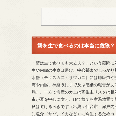
蟹を生で食べるのは本当に危険？
「蟹は生で食べても大丈夫？」という疑問に
生や内臓の生食は避け、
中心部までしっかり
水蟹（モクズガニ・サワガニ）には肺吸虫や
膚や内臓、神経系にまで及ぶ感染の報告があ
局）。一方で海産のカニは寄生虫リスクは相
毒が夏を中心に増え、ゆで蟹でも室温放置で
良は避けるべきです（出典：仙台市、瀬戸内
に魚介（サバ、イカなど）に寄生するためカ