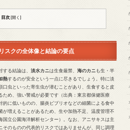
目次
[
開く
]
リスクの全体像と結論の要点
対する結論は、
淡水カニ
は生食厳禁、
海のカニ
も生・半
加熱
するのが安全という一点に尽きるでしょう。特に淡
顎口虫といった寄生虫が潜むことがあり、生食すると皮
るため、強い警戒が必要です（出典：東京都保健医療
対的に低いものの、腸炎ビブリオなどの細菌による食中
菌が増えることがあるため、生や加熱不足、温度管理不
海国立公園海洋解析センター）。なお、アニサキスは主
ニそのものの代表的リスクではありませんが、同じ調理