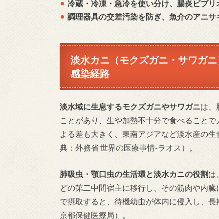
冷蔵・冷凍・急冷を使い分け、腸炎ビブリ
調理器具の交差汚染を防ぎ、魚介のアニサ
淡水カニ（モクズガニ・サワガニ
感染経路
淡水域に生息するモクズガニやサワガニ
は、
ことがあり、生や加熱不十分で食べることで
よる差も大きく、東南アジアなど淡水産の生
典：外務省 世界の医療事情-ラオス）。
肺吸虫・顎口虫の生活環と淡水カニの役割
は
どの第二中間宿主に移行し、その筋肉や内臓
で摂取すると、待機幼虫が体内に侵入し、長
京都保健医療局）。