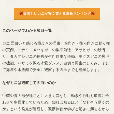
美味しいカニが安く買える通販ランキング
このページでわかる項目一覧
カニ 面白いと感じる横歩きの理由、前向き・後ろ向きに動く種
の実例、ミナミコメツキガニの集団前進、アサヒガニの砂潜
り、タカアシガニの長脚が生む自由な移動、モクズガニの房毛
の機能、ハサミを振る求愛ダンス、自切と再生のしくみ、そし
て海岸や水族館で安全に観察する方法までを網羅します。
なぜカニは観察して面白いのか
甲羅や脚の形が種ごとに大きく異なり、動きや行動も環境に合
わせて多様化しているため、知れば知るほど「なぜそう動くの
か」という発見が連続し、観察体験が学びと驚きに満ちるから