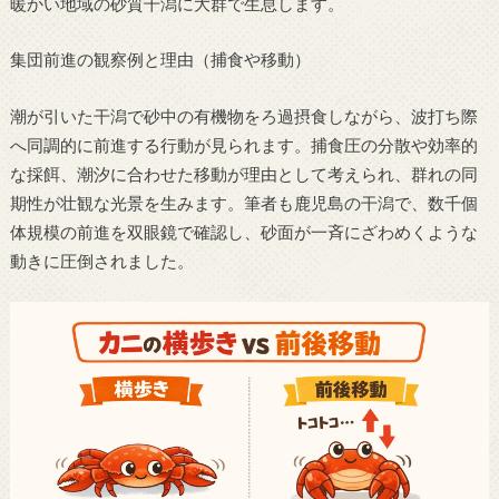
暖かい地域の砂質干潟に大群で生息します。
集団前進の観察例と理由（捕食や移動）
潮が引いた干潟で砂中の有機物をろ過摂食しながら、波打ち際
へ同調的に前進する行動が見られます。捕食圧の分散や効率的
な採餌、潮汐に合わせた移動が理由として考えられ、群れの同
期性が壮観な光景を生みます。筆者も鹿児島の干潟で、数千個
体規模の前進を双眼鏡で確認し、砂面が一斉にざわめくような
動きに圧倒されました。