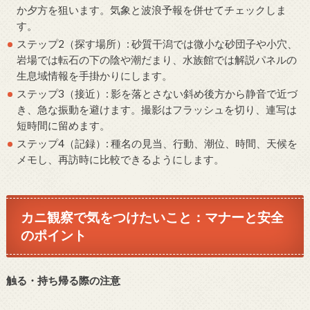
か夕方を狙います。気象と波浪予報を併せてチェックしま
す。
ステップ2（探す場所）: 砂質干潟では微小な砂団子や小穴、
岩場では転石の下の陰や潮だまり、水族館では解説パネルの
生息域情報を手掛かりにします。
ステップ3（接近）: 影を落とさない斜め後方から静音で近づ
き、急な振動を避けます。撮影はフラッシュを切り、連写は
短時間に留めます。
ステップ4（記録）: 種名の見当、行動、潮位、時間、天候を
メモし、再訪時に比較できるようにします。
カニ観察で気をつけたいこと：マナーと安全
のポイント
触る・持ち帰る際の注意