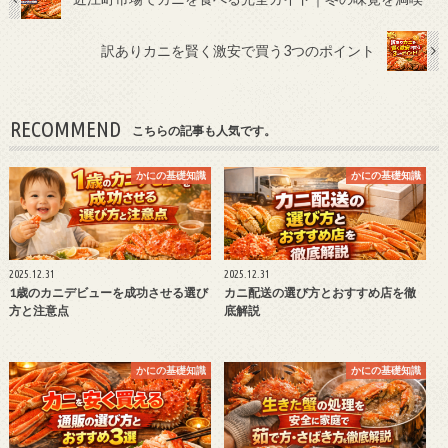
訳ありカニを賢く激安で買う3つのポイント
RECOMMEND
こちらの記事も人気です。
かにの基礎知識
かにの基礎知識
2025.12.31
2025.12.31
1歳のカニデビューを成功させる選び
カニ配送の選び方とおすすめ店を徹
方と注意点
底解説
かにの基礎知識
かにの基礎知識