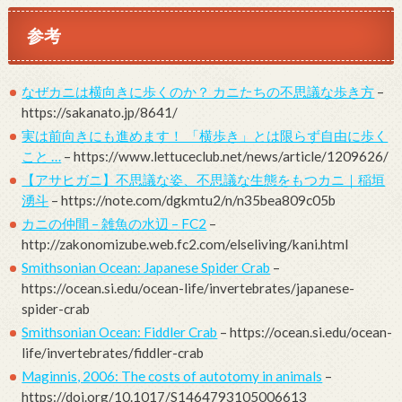
参考
なぜカニは横向きに歩くのか？ カニたちの不思議な歩き方
–
https://sakanato.jp/8641/
実は前向きにも進めます！ 「横歩き」とは限らず自由に歩く
こと …
– https://www.lettuceclub.net/news/article/1209626/
【アサヒガニ】不思議な姿、不思議な生態をもつカニ｜稲垣
湧斗
– https://note.com/dgkmtu2/n/n35bea809c05b
カニの仲間 – 雑魚の水辺 – FC2
–
http://zakonomizube.web.fc2.com/elseliving/kani.html
Smithsonian Ocean: Japanese Spider Crab
–
https://ocean.si.edu/ocean-life/invertebrates/japanese-
spider-crab
Smithsonian Ocean: Fiddler Crab
– https://ocean.si.edu/ocean-
life/invertebrates/fiddler-crab
Maginnis, 2006: The costs of autotomy in animals
–
https://doi.org/10.1017/S1464793105006613