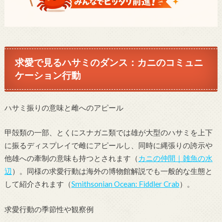
求愛で見るハサミのダンス：カニのコミュニ
ケーション行動
ハサミ振りの意味と雌へのアピール
甲殻類の一部、とくにスナガニ類では雄が大型のハサミを上下
に振るディスプレイで雌にアピールし、同時に縄張りの誇示や
他雄への牽制の意味も持つとされます（
カニの仲間｜雑魚の水
辺
）。同様の求愛行動は海外の博物館解説でも一般的な生態と
して紹介されます（
Smithsonian Ocean: Fiddler Crab
）。
求愛行動の季節性や観察例