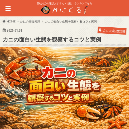
蟹(かに)の通販おすすめ・比較・ランキングなら
HOME
かにの基礎知識
カニの面白い生態を観察するコツと実例
2026.01.01
かにの基礎知識
カニの面白い生態を観察するコツと実例