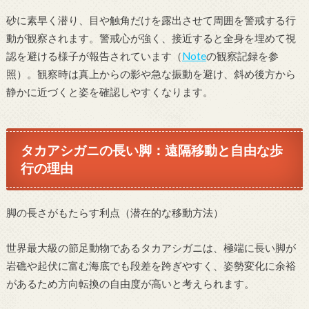
砂に素早く潜り、目や触角だけを露出させて周囲を警戒する行
動が観察されます。警戒心が強く、接近すると全身を埋めて視
認を避ける様子が報告されています（
Note
の観察記録を参
照）。観察時は真上からの影や急な振動を避け、斜め後方から
静かに近づくと姿を確認しやすくなります。
タカアシガニの長い脚：遠隔移動と自由な歩
行の理由
脚の長さがもたらす利点（潜在的な移動方法）
世界最大級の節足動物であるタカアシガニは、極端に長い脚が
岩礁や起伏に富む海底でも段差を跨ぎやすく、姿勢変化に余裕
があるため方向転換の自由度が高いと考えられます。