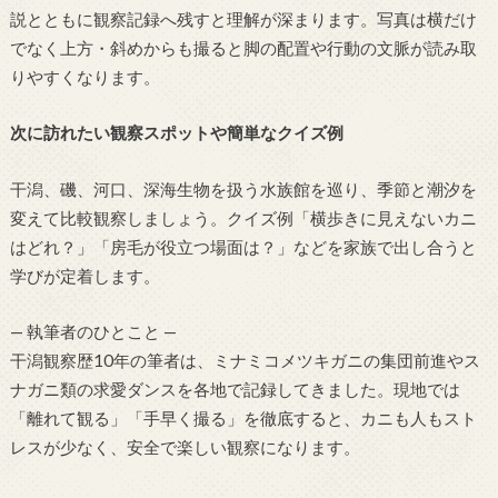
説とともに観察記録へ残すと理解が深まります。写真は横だけ
でなく上方・斜めからも撮ると脚の配置や行動の文脈が読み取
りやすくなります。
次に訪れたい観察スポットや簡単なクイズ例
干潟、磯、河口、深海生物を扱う水族館を巡り、季節と潮汐を
変えて比較観察しましょう。クイズ例「横歩きに見えないカニ
はどれ？」「房毛が役立つ場面は？」などを家族で出し合うと
学びが定着します。
— 執筆者のひとこと —
干潟観察歴10年の筆者は、ミナミコメツキガニの集団前進やス
ナガニ類の求愛ダンスを各地で記録してきました。現地では
「離れて観る」「手早く撮る」を徹底すると、カニも人もスト
レスが少なく、安全で楽しい観察になります。