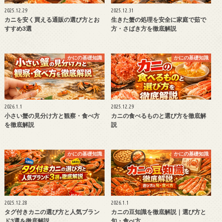
2025.12.29
2025.12.31
カニを安く買える通販の選び方とお
生きた蟹の処理を安全に家庭で茹で
すすめ3選
方・さばき方を徹底解説
かにの基礎知識
かにの基礎知識
2026.1.1
2025.12.29
小さい蟹の見分け方と観察・食べ方
カニの食べるものと選び方を徹底解
を徹底解説
説
かにの基礎知識
かにの基礎知識
2025.12.28
2026.1.1
タグ付きカニの選び方と人気ブラン
カニの豆知識を徹底解説｜選び方と
ド3選を徹底解説
旬・食べ方