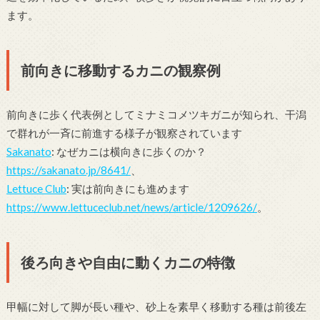
ます。
前向きに移動するカニの観察例
前向きに歩く代表例としてミナミコメツキガニが知られ、干潟
で群れが一斉に前進する様子が観察されています
Sakanato
: なぜカニは横向きに歩くのか？
https://sakanato.jp/8641/
、
Lettuce Club
: 実は前向きにも進めます
https://www.lettuceclub.net/news/article/1209626/
。
後ろ向きや自由に動くカニの特徴
甲幅に対して脚が長い種や、砂上を素早く移動する種は前後左