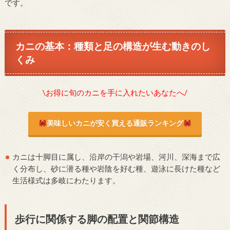
です。
カニの基本：種類と足の構造が生む動きのし
くみ
\お得に旬のカニを手に入れたいあなたへ/
美味しいカニが安く買える通販ランキング
カニは十脚目に属し、沿岸の干潟や岩場、河川、深海まで広
く分布し、砂に潜る種や岩陰を好む種、遊泳に長けた種など
生活様式は多岐にわたります。
歩行に関係する脚の配置と関節構造