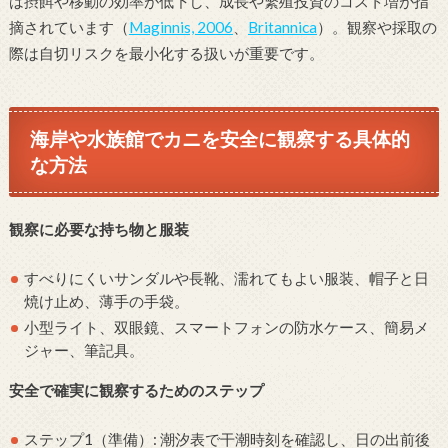
は摂餌や移動の効率が低下し、成長や繁殖投資のコスト増が指
摘されています（
Maginnis, 2006
、
Britannica
）。観察や採取の
際は自切リスクを最小化する扱いが重要です。
海岸や水族館でカニを安全に観察する具体的
な方法
観察に必要な持ち物と服装
すべりにくいサンダルや長靴、濡れてもよい服装、帽子と日
焼け止め、薄手の手袋。
小型ライト、双眼鏡、スマートフォンの防水ケース、簡易メ
ジャー、筆記具。
安全で確実に観察するためのステップ
ステップ1（準備）: 潮汐表で干潮時刻を確認し、日の出前後