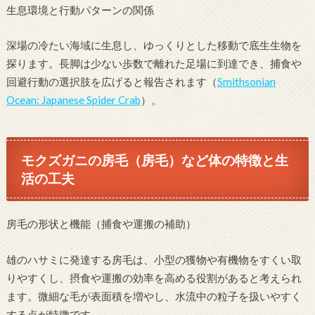
生息環境と行動パターンの関係
深場の冷たい海域に生息し、ゆっくりとした移動で底生生物を
探ります。長脚は少ない歩数で離れた足場に到達でき、捕食や
回避行動の選択肢を広げると報告されます（
Smithsonian
Ocean: Japanese Spider Crab
）。
モクズガニの房毛（房毛）など体の特徴と生
活の工夫
房毛の形状と機能（捕食や運搬の補助）
雄のハサミに発達する房毛は、小型の獲物や有機物をすくい取
りやすくし、摂食や運搬の効率を高める役割があると考えられ
ます。微細な毛が表面積を増やし、水流中の粒子を扱いやすく
する点が特徴です。