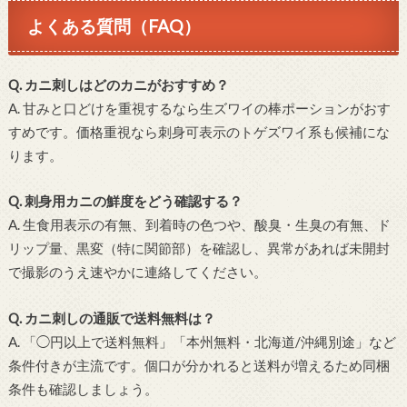
よくある質問（FAQ）
Q. カニ刺しはどのカニがおすすめ？
A. 甘みと口どけを重視するなら生ズワイの棒ポーションがおす
すめです。価格重視なら刺身可表示のトゲズワイ系も候補にな
ります。
Q. 刺身用カニの鮮度をどう確認する？
A. 生食用表示の有無、到着時の色つや、酸臭・生臭の有無、ド
リップ量、黒変（特に関節部）を確認し、異常があれば未開封
で撮影のうえ速やかに連絡してください。
Q. カニ刺しの通販で送料無料は？
A. 「◯円以上で送料無料」「本州無料・北海道/沖縄別途」など
条件付きが主流です。個口が分かれると送料が増えるため同梱
条件も確認しましょう。