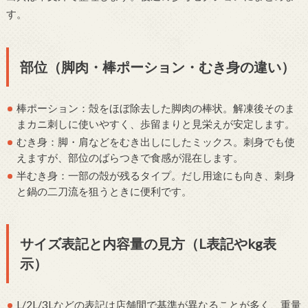
す。
部位（脚肉・棒ポーション・むき身の違い）
棒ポーション：殻をほぼ除去した脚肉の棒状。解凍後そのま
まカニ刺しに使いやすく、歩留まりと見栄えが安定します。
むき身：脚・肩などをむき出しにしたミックス。刺身でも使
えますが、部位のばらつきで食感が混在します。
半むき身：一部の殻が残るタイプ。だし用途にも向き、刺身
と鍋の二刀流を狙うときに便利です。
サイズ表記と内容量の見方（L表記やkg表
示）
L/2L/3Lなどの表記は店舗間で基準が異なることが多く、重量