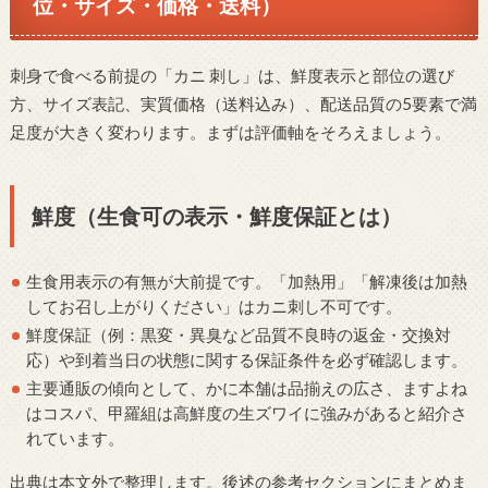
位・サイズ・価格・送料）
刺身で食べる前提の「カニ 刺し」は、鮮度表示と部位の選び
方、サイズ表記、実質価格（送料込み）、配送品質の5要素で満
足度が大きく変わります。まずは評価軸をそろえましょう。
鮮度（生食可の表示・鮮度保証とは）
生食用表示の有無が大前提です。「加熱用」「解凍後は加熱
してお召し上がりください」はカニ刺し不可です。
鮮度保証（例：黒変・異臭など品質不良時の返金・交換対
応）や到着当日の状態に関する保証条件を必ず確認します。
主要通販の傾向として、かに本舗は品揃えの広さ、ますよね
はコスパ、甲羅組は高鮮度の生ズワイに強みがあると紹介さ
れています。
出典は本文外で整理します。後述の参考セクションにまとめま