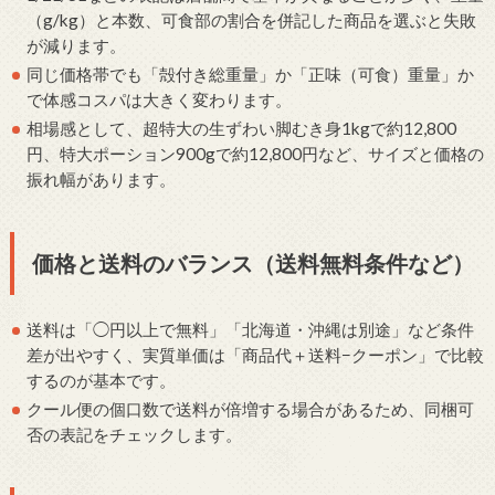
（g/kg）と本数、可食部の割合を併記した商品を選ぶと失敗
が減ります。
同じ価格帯でも「殻付き総重量」か「正味（可食）重量」か
で体感コスパは大きく変わります。
相場感として、超特大の生ずわい脚むき身1kgで約12,800
円、特大ポーション900gで約12,800円など、サイズと価格の
振れ幅があります。
価格と送料のバランス（送料無料条件など）
送料は「◯円以上で無料」「北海道・沖縄は別途」など条件
差が出やすく、実質単価は「商品代＋送料−クーポン」で比較
するのが基本です。
クール便の個口数で送料が倍増する場合があるため、同梱可
否の表記をチェックします。