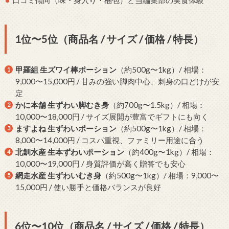
口コミ傾向（味・身入り・梱包）と当編集部の実食体験
1位〜5位（商品名 / サイズ / 価格 / 特長）
甲羅組 生ズワイ棒ポーション
（約500g〜1kg）/ 相場：
9,000〜15,000円 / 甘みの強い脚肉中心、刺身の口どけが安
定
かに本舗 生ずわい脚むき身
（約700g〜1.5kg）/ 相場：
10,000〜18,000円 / サイズ展開が豊富でギフトにも向く
ますよね 生ずわいポーション
（約500g〜1kg）/ 相場：
8,000〜14,000円 / コスパ重視、ファミリー用途に合う
北釧水産 生本ずわいポーション
（約400g〜1kg）/ 相場：
10,000〜19,000円 / 身質評価が高く贈答でも安心
網走水産 生ずわいむき身
（約500g〜1kg）/ 相場：9,000〜
15,000円 / 使い勝手と価格バランスが良好
6位〜10位（商品名 / サイズ / 価格 / 特長）