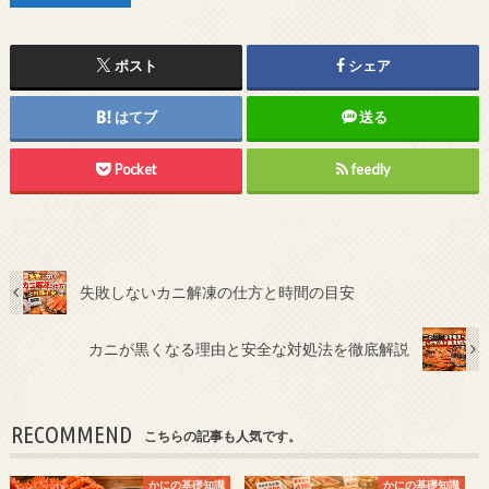
ポスト
シェア
はてブ
送る
Pocket
feedly
失敗しないカニ解凍の仕方と時間の目安
カニが黒くなる理由と安全な対処法を徹底解説
RECOMMEND
こちらの記事も人気です。
かにの基礎知識
かにの基礎知識