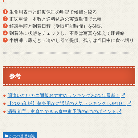
生食用表示と鮮度保証の明記で候補を絞る
正味重量・本数と送料込みの実質単価で比較
解凍手順と到着日程（受取可能時間）を確認
到着時に状態をチェックし、不良は写真を添えて即連絡
半解凍→薄そぎ→冷やし器で提供、残りは当日中に食べ切り
参考
間違いないカニ通販おすすめランキング2025年最新！
【2025年版】刺身用かに通販の人気ランキングTOP10！
消費者庁：家庭でできる食中毒予防の6つのポイント
かにの基礎知識