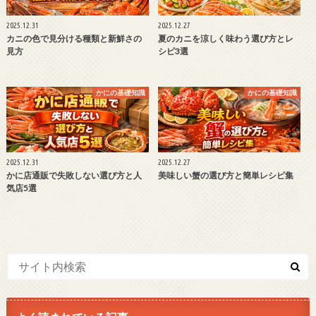
2025.12.31
2025.12.27
カニの色で見分ける種類と新鮮さの
夏のカニを涼しく味わう選び方とレ
見方
シピ3選
かにの基礎知識
かにの基礎知識
2025.12.31
2025.12.27
かに店通販で失敗しない選び方と人
美味しい蟹の選び方と簡単レシピ集
気店5選