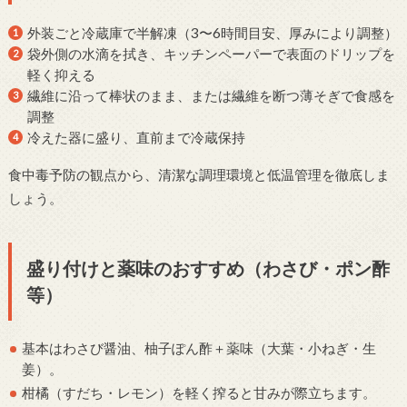
外装ごと冷蔵庫で半解凍（3〜6時間目安、厚みにより調整）
袋外側の水滴を拭き、キッチンペーパーで表面のドリップを
軽く抑える
繊維に沿って棒状のまま、または繊維を断つ薄そぎで食感を
調整
冷えた器に盛り、直前まで冷蔵保持
食中毒予防の観点から、清潔な調理環境と低温管理を徹底しま
しょう。
盛り付けと薬味のおすすめ（わさび・ポン酢
等）
基本はわさび醤油、柚子ぽん酢＋薬味（大葉・小ねぎ・生
姜）。
柑橘（すだち・レモン）を軽く搾ると甘みが際立ちます。