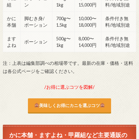
組
ン
1kg
15,000円
料/地域別途
かに
脚むき身/
700g〜
10,000〜
条件付き無
本舗
ポーション
1.5kg
18,000円
料/地域別途
ます
500g〜
8,000〜
条件付き無
ポーション
よね
1kg
14,000円
料/地域別途
注：上表は編集部調べの相場帯です。最新の在庫・価格・送料
は各公式ページをご確認ください。
/お得に選ぶコツを図解/
美味しくお得にカニを選ぶコツ
かに本舗・ますよね・甲羅組など主要通販の