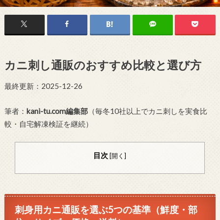
カニ刺し通販のおすすめ比較と選び方
最終更新：2025-12-26
筆者：
kani-tu.com編集部
（毎冬10社以上でカニ刺しを実食比
較・自宅解凍検証を継続）
目次
[
開く
]
刺身用カニ通販を選ぶ5つの基準（鮮度・部