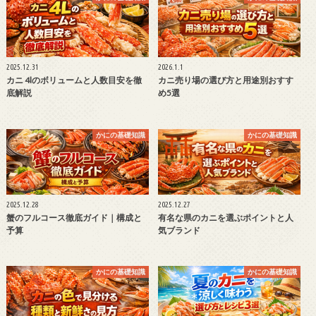
2025.12.31
2026.1.1
カニ 4lのボリュームと人数目安を徹
カニ売り場の選び方と用途別おすす
底解説
め5選
かにの基礎知識
かにの基礎知識
2025.12.28
2025.12.27
蟹のフルコース徹底ガイド｜構成と
有名な県のカニを選ぶポイントと人
予算
気ブランド
かにの基礎知識
かにの基礎知識