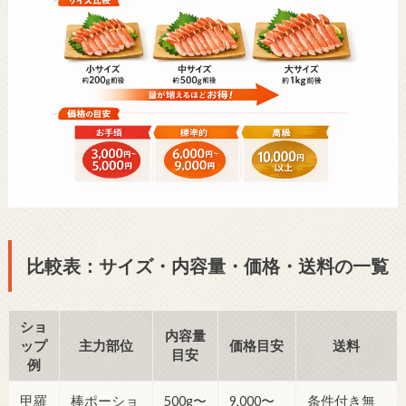
比較表：サイズ・内容量・価格・送料の一覧
ショ
内容量
ップ
主力部位
価格目安
送料
目安
例
甲羅
棒ポーショ
500g〜
9,000〜
条件付き無