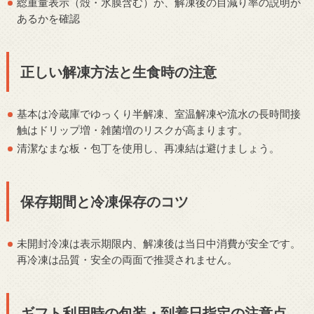
総重量表示（殻・氷膜含む）か、解凍後の目減り率の説明が
あるかを確認
正しい解凍方法と生食時の注意
基本は冷蔵庫でゆっくり半解凍、室温解凍や流水の長時間接
触はドリップ増・雑菌増のリスクが高まります。
清潔なまな板・包丁を使用し、再凍結は避けましょう。
保存期間と冷凍保存のコツ
未開封冷凍は表示期限内、解凍後は当日中消費が安全です。
再冷凍は品質・安全の両面で推奨されません。
ギフト利用時の包装・到着日指定の注意点