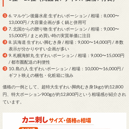
6. マルゲン後藤水産 生ずわいポーション / 相場：8,000〜
13,000円 / 大容量企画が多く鍋と併用可
7. 北国からの贈り物 生ずわいポーション / 相場：9,000〜
15,000円 / まとめ買い時の実質単価に注目
8. 浜海道 生ずわい脚むき身 / 相場：9,000〜14,000円 / 本数
表示が分かりやすい企画が多い
9. 札幌海鮮丸 生ずわいポーション / 相場：9,000〜15,000円
/ 都市圏配送の利便性
10. 島の人 生ずわいポーション / 相場：10,000〜16,000円 /
ギフト映えの梱包・化粧箱に強み
価格の一例として、超特大生ずわい脚肉むき身1kgが約12,800
円、特大ポーション900gが約12,800円という相場感が紹介され
ています。