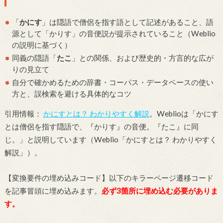
「
かにす
」は隠語で僧侶を指す語として記述があること、語
源として「かりす」の音便説が提示されていること（Weblio
の説明に基づく）
同義の隠語「
たこ
」との関係、および歴史的・方言的な広が
りの見立て
自分で確かめるための辞書・コーパス・データベースの使い
方と、誤検索を避ける具体的なコツ
引用情報：
かにすとは？ わかりやすく解説
。Weblioは「かにす
とは僧侶を指す隠語で、『かりす』の音便。『たこ』に同
じ。」と説明しています（Weblio「かにすとは？ わかりやすく
解説」）。
【変換要件の埋め込みコード】以下のキラーページ遷移コード
を記事冒頭に埋め込みます。
必ず3箇所に埋め込む必要がありま
す。