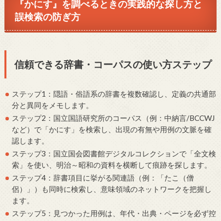
『かにす』を調べるときの実践的な探し方と
誤検索の防ぎ方
信頼できる辞書・コーパスの使い方ステップ
ステップ1：隠語・俗語系の辞書を複数確認し、定義の共通部
分と異同をメモします。
ステップ2：国立国語研究所のコーパス（例：中納言/BCCWJ
など）で「かにす」を検索し、出現の有無や用例の文脈を確
認します。
ステップ3：国立国会図書館デジタルコレクションで「全文検
索」を使い、明治～昭和の資料を横断して痕跡を探します。
ステップ4：辞書項目に挙がる関連語（例：「たこ（僧
侶）」）も同時に検索し、意味領域のネットワークを把握し
ます。
ステップ5：見つかった用例は、年代・出典・ページを必ず控