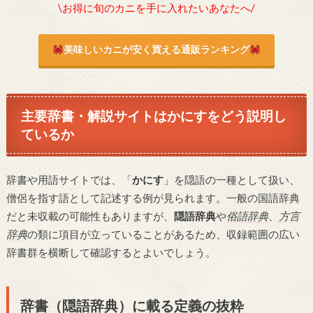
\お得に旬のカニを手に入れたいあなたへ/
美味しいカニが安く買える通販ランキング
主要辞書・解説サイトはかにすをどう説明し
ているか
辞書や用語サイトでは、「
かにす
」を隠語の一種として扱い、
僧侶を指す語として記述する例が見られます。一般の国語辞典
だと未収載の可能性もありますが、
隠語辞典
や
俗語辞典
、
方言
辞典
の類に項目が立っていることがあるため、収録範囲の広い
辞書群を横断して確認するとよいでしょう。
辞書（隠語辞典）に載る定義の抜粋