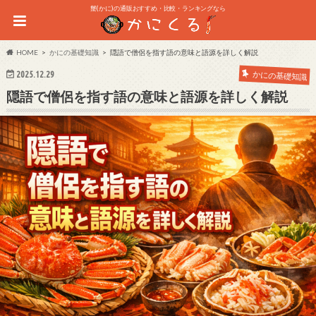
蟹(かに)の通販おすすめ・比較・ランキングなら
HOME
かにの基礎知識
隠語で僧侶を指す語の意味と語源を詳しく解説
2025.12.29
かにの基礎知識
隠語で僧侶を指す語の意味と語源を詳しく解説