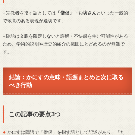
– 宗教者を指す語としては
「僧侶」
・
お坊さん
といった一般的
で敬意のある表現が適切です。
– 隠語は文脈を限定しないと誤解・不快感を生む可能性がある
ため、学術的説明や歴史的紹介の範囲にとどめるのが無難で
す。
結論：かにすの意味・語源まとめと次に取る
べき行動
この記事の要点3つ
かにすは隠語で「僧侶」を指す語として記述があり、「た