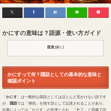
かにすの意味は？語源・使い方ガイド
目次
[
開く
]
かにすって何？隠語としての基本的な意味と
確認ポイント
「
かにす
」は一般的な国語としてはほとんど見かけない語です
が、
隠語
では「僧侶」を指す語として記述されることがあり、
出典によっては「かりす」の音便とされ、「
たこ
」と同義で説