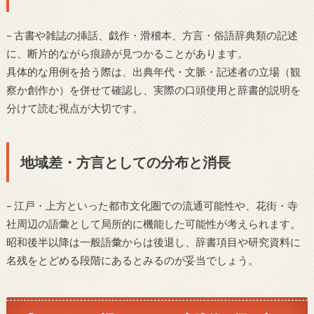
– 古書や雑誌の挿話、戯作・滑稽本、方言・俗語辞典類の記述
に、断片的ながら痕跡が見つかることがあります。
具体的な用例を拾う際は、出典年代・文脈・記述者の立場（観
察か創作か）を併せて確認し、実際の口頭使用と辞書的説明を
分けて読む視点が大切です。
地域差・方言としての分布と消長
– 江戸・上方といった都市文化圏での流通可能性や、花街・寺
社周辺の語彙として局所的に機能した可能性が考えられます。
昭和後半以降は一般語彙からは後退し、辞書項目や研究資料に
名残をとどめる段階にあるとみるのが妥当でしょう。