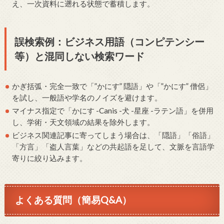
え、一次資料に遡れる状態で蓄積します。
誤検索例：ビジネス用語（コンピテンシー
等）と混同しない検索ワード
かぎ括弧・完全一致で「”かにす” 隠語」や「”かにす” 僧侶」
を試し、一般語や学名のノイズを避けます。
マイナス指定で「かにす -Canis -犬 -星座 -ラテン語」を併用
し、学術・天文領域の結果を除外します。
ビジネス関連記事に寄ってしまう場合は、「隠語」「俗語」
「方言」「盗人言葉」などの共起語を足して、文脈を言語学
寄りに絞り込みます。
よくある質問（簡易Q&A）