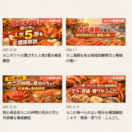
かにの基礎知識
かにの基礎知識
2025.12.30
2026.1.1
カニギフトの選び方と人気5選を徹底
カニ漁期を知る地域別解禁日と雌雄
解説
の違い
かにの基礎知識
かにの基礎知識
2025.12.29
2025.12.31
初心者必見カニの仲間の見分け方と
カニの食べられない部分を徹底解説
代表種を徹底解説
｜エラ・胃袋・背ワタ・ふんどし