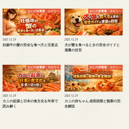
かにの栄養素・カロリー
かにの栄養素・カロリー
2025.12.29
2025.12.29
妊娠中の蟹の安全な食べ方と注意点
犬が蟹を食べるときの安全ガイドと
適量の目安
かにの栄養素・カロリー
かにの栄養素・カロリー
2025.12.29
2025.12.29
カニの起源と日本の食文化を年表で
カニの赤ちゃん 成長段階と観察の完
読み解く
全解説