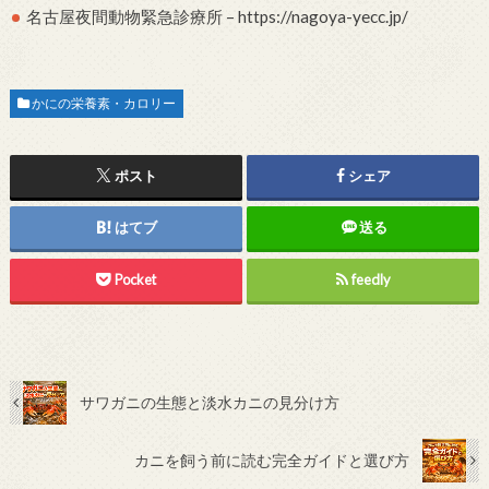
名古屋夜間動物緊急診療所 – https://nagoya-yecc.jp/
かにの栄養素・カロリー
ポスト
シェア
はてブ
送る
Pocket
feedly
サワガニの生態と淡水カニの見分け方
カニを飼う前に読む完全ガイドと選び方