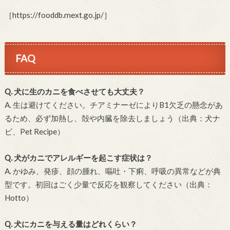
［https://fooddb.mext.go.jp/］
FAQ
Q. 犬に生のカニを食べさせても大丈夫？
A. 生は避けてください。チアミナーゼによりB1欠乏の懸念があ
るため、必ず加熱し、殻や内臓を除去しましょう（出典：犬ナ
ビ、Pet Recipe）
Q. 犬がカニでアレルギーを起こす症状は？
A. かゆみ、発疹、顔の腫れ、嘔吐・下痢、呼吸の異常などが典
型です。初回はごく少量で反応を観察してください（出典：
Hotto）
Q. 犬にカニを与える量はどれくらい？