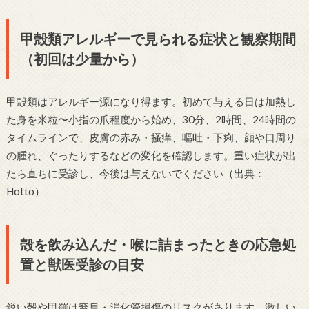
甲殻類アレルギーで見られる症状と観察期間
（初回は少量から）
甲殻類はアレルギー源になり得ます。初めて与える日は加熱し
た身を米粒〜小指の爪程度から始め、30分、2時間、24時間の
タイムラインで、皮膚の赤み・掻痒、嘔吐・下痢、顔や口周り
の腫れ、ぐったりするなどの変化を確認します。重い症状が出
たら直ちに受診し、今後は与えないでください（出典：
Hotto）
殻を飲み込んだ・喉に詰まったときの応急処
置と獣医受診の目安
鋭い殻や甲羅は窒息・消化管損傷のリスクがあります。激しい