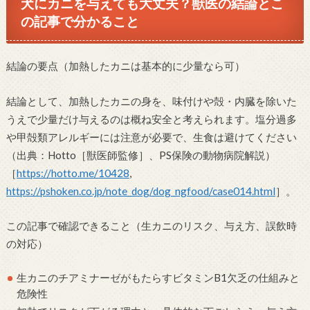
犬にカニを与えても大丈夫？獣医の結論とこ
の記事で分かること
結論の要点（加熱したカニは基本的に少量なら可）
結論として、加熱したカニの身を、味付けや殻・内臓を除いた
うえで少量だけ与えるのは概ね安全と考えられます。塩分過多
や甲殻類アレルギーには注意が必要で、生食は避けてください
（出典：Hotto［獣医師監修］、PS保険の動物病院解説）
［
https://hotto.me/10428
,
https://pshoken.co.jp/note_dog/dog_ngfood/case014.html
］。
この記事で確認できること（生カニのリスク、与え方、誤飲時
の対応）
生カニのチアミナーゼがもたらすビタミンB1欠乏の仕組みと
危険性