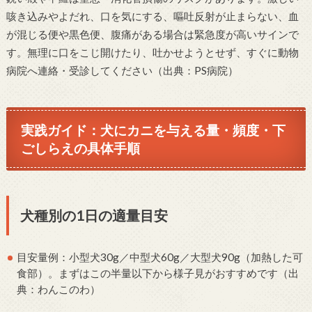
咳き込みやよだれ、口を気にする、嘔吐反射が止まらない、血
が混じる便や黒色便、腹痛がある場合は緊急度が高いサインで
す。無理に口をこじ開けたり、吐かせようとせず、すぐに動物
病院へ連絡・受診してください（出典：PS病院）
実践ガイド：犬にカニを与える量・頻度・下
ごしらえの具体手順
犬種別の1日の適量目安
目安量例：小型犬30g／中型犬60g／大型犬90g（加熱した可
食部）。まずはこの半量以下から様子見がおすすめです（出
典：わんこのわ）