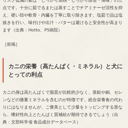
点です。十分に茹でるまたは蒸すことでチアミナーゼ活性を抑
え、硬い殻や軟骨・内臓を丁寧に取り除きます。塩茹で品は塩
抜きを行い、味付けや出汁・バターは避けると安全性が高まり
ます（出典：Hotto、PS病院）
［前掲］
カニの栄養（高たんぱく・ミネラル）と犬に
とっての利点
カニの身は高たんぱくで脂質が比較的少なく、亜鉛や銅、セレ
ンなどの微量ミネラルを含むのが特徴です。総合栄養食の代わ
りにはなりませんが、ご褒美として少量をトッピングする形な
ら、嗜好性向上とたんぱく質補給が期待できるでしょう（出
典：文部科学省 食品成分データベース）