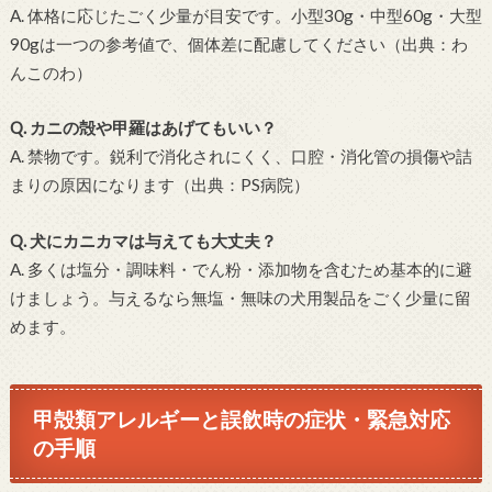
A. 体格に応じたごく少量が目安です。小型30g・中型60g・大型
90gは一つの参考値で、個体差に配慮してください（出典：わ
んこのわ）
Q. カニの殻や甲羅はあげてもいい？
A. 禁物です。鋭利で消化されにくく、口腔・消化管の損傷や詰
まりの原因になります（出典：PS病院）
Q. 犬にカニカマは与えても大丈夫？
A. 多くは塩分・調味料・でん粉・添加物を含むため基本的に避
けましょう。与えるなら無塩・無味の犬用製品をごく少量に留
めます。
甲殻類アレルギーと誤飲時の症状・緊急対応
の手順