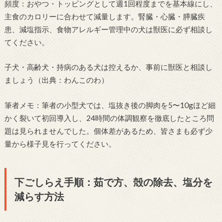
頻度：おやつ・トッピングとして週1回程度までを基本線にし、
主食のカロリーに合わせて減量します。腎臓・心臓・膵臓疾
患、減塩指示、食物アレルギー管理中の犬は獣医に必ず相談し
てください。
子犬・高齢犬・持病のある犬は控えるか、事前に獣医と相談し
ましょう（出典：わんこのわ）
筆者メモ：筆者の小型犬では、塩抜き後の脚肉を5〜10gほど細
かく裂いて初回導入し、24時間の体調観察を徹底したところ問
題は見られませんでした。個体差があるため、皆さまも必ず少
量から様子見を行ってください。
下ごしらえ手順：茹で方、殻の除去、塩分を
減らす方法