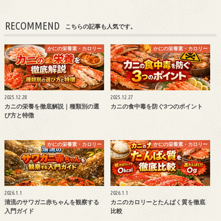
RECOMMEND
こちらの記事も人気です。
かにの栄養素・カロリー
かにの栄養素・カロリー
2025.12.28
2025.12.27
カニの栄養を徹底解説｜種類別の選
カニの食中毒を防ぐ3つのポイント
び方と特徴
かにの栄養素・カロリー
かにの栄養素・カロリー
2026.1.1
2026.1.1
清流のサワガニ赤ちゃんを観察する
カニのカロリーとたんぱく質を徹底
入門ガイド
比較