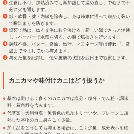
生食は不可。加熱済みでも再加熱して温め直し、中心まで十
分に火を通します。
殻・軟骨・腱・内臓を除去し、身は繊維に沿って細かく裂い
て喉詰まりを防ぎます。
塩茹で品は、ぬるま湯に数分浸ける→新しい湯でさっと湯通
し→ペーパーで水気を切る、の順で塩抜きを行います。
調味不要。バター、醤油、出汁、マヨネーズ等は使わず、常
温まで冷ましてから与えます。
与えた量を記録し、便や皮膚の状態を翌日まで観察します。
カニカマや味付けカニはどう扱うか
基本は避ける：多くのカニカマは塩分・糖分・でん粉・調味
料・着色料を含みます。
代替案：犬用無塩・無着色の魚系トリーツや、プレーンに加
熱した本物のカニ身をごく少量。
加工品をどうしても与える場合は、ごく少量、成分表示を確