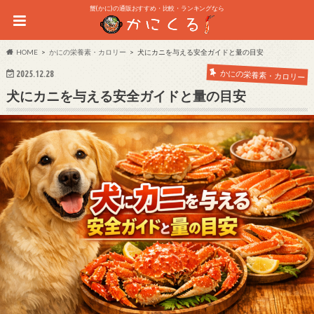
蟹(かに)の通販おすすめ・比較・ランキングなら
HOME
かにの栄養素・カロリー
犬にカニを与える安全ガイドと量の目安
かにの栄養素・カロリー
2025.12.28
犬にカニを与える安全ガイドと量の目安