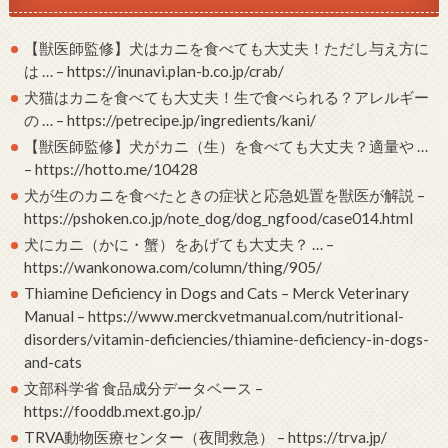
【獣医師監修】犬はカニを食べても大丈夫！ただし与え方に
は … – https://inunavi.plan-b.co.jp/crab/
犬猫はカニを食べても大丈夫！生で食べられる？アレルギー
の … – https://petrecipe.jp/ingredients/kani/
【獣医師監修】犬がカニ（生）を食べても大丈夫？適量や …
– https://hotto.me/10428
犬が生のカニを食べたときの症状と応急処置を獣医が解説 –
https://pshoken.co.jp/note_dog/dog_ngfood/case014.html
犬にカニ（かに・蟹）をあげても大丈夫？ … –
https://wankonowa.com/column/thing/905/
Thiamine Deficiency in Dogs and Cats – Merck Veterinary
Manual – https://www.merckvetmanual.com/nutritional-
disorders/vitamin-deficiencies/thiamine-deficiency-in-dogs-
and-cats
文部科学省 食品成分データベース –
https://fooddb.mext.go.jp/
TRVA動物医療センター（夜間救急） – https://trva.jp/