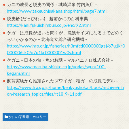
カニの成長と脱皮の関係 – 城崎温泉 竹内魚店 –
https://www.takeuchisakana.shop/html/page7.html
脱皮齢 (だっぴれい) – 越前かにの百科事典 –
https://kani.fukuishimbun.co.jp/enc/92.html
ケガニは成長が遅いと聞くが、漁獲サイズになるまでどのく
らいかかるのか – 北海道立総合研究機構 –
https://www.hro.or.jp/fisheries/h3mfcd0000000gsj/o7u1kr0
000006sk0/o7u1kr0000001w0v.html
ケガニ – 日本の旬・魚のお話 – マルハニチロ株式会社 –
https://www.maruha-shinko.co.jp/uodas/syun/100-
kegani.html
飼育実験から推定されたズワイガニ稚ガニの成長モデル –
https://www.fra.go.jp/home/kenkyushokai/book/archive/nih
on/research_topics/files/rt18_9-11.pdf
かにの栄養素・カロリー