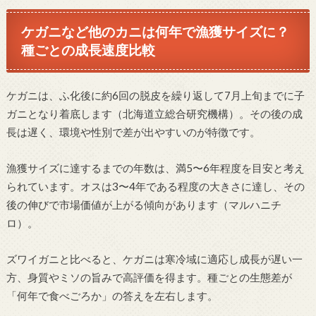
ケガニなど他のカニは何年で漁獲サイズに？
種ごとの成長速度比較
ケガニは、ふ化後に約6回の脱皮を繰り返して7月上旬までに子
ガニとなり着底します（北海道立総合研究機構）。その後の成
長は遅く、環境や性別で差が出やすいのが特徴です。
漁獲サイズに達するまでの年数は、満5〜6年程度を目安と考え
られています。オスは3〜4年である程度の大きさに達し、その
後の伸びで市場価値が上がる傾向があります（マルハニチ
ロ）。
ズワイガニと比べると、ケガニは寒冷域に適応し成長が遅い一
方、身質やミソの旨みで高評価を得ます。種ごとの生態差が
「何年で食べごろか」の答えを左右します。