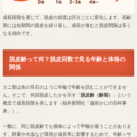
成長段階を通じて、脱皮の頻度は区分ごとに変化します。若齢
期には短期間の脱皮を繰り返し、成長が進むと脱皮間隔は長く
なる傾向です。
脱皮齢って何？脱皮回数で見る年齢と体格の
関係
カニ類は魚の耳石のように年輪で年齢を読むことができませ
ん。そこで、何回脱皮したかを示す「
脱皮齢（齢期）
」という
概念で成長段階を表します（福井新聞社「越前かにの百科事
典」）。
一般に、同じ脱皮齢でも個体によって甲幅が違うことがありま
す。餌量や水温など環境が成長率に影響するためで、年齢＝サ