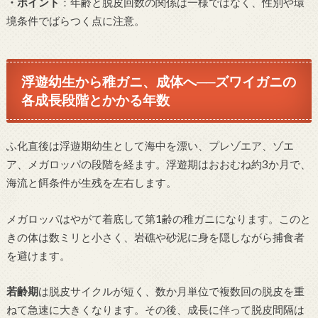
・ポイント
：年齢と脱皮回数の関係は一様ではなく、性別や環
境条件でばらつく点に注意。
浮遊幼生から稚ガニ、成体へ──ズワイガニの
各成長段階とかかる年数
ふ化直後は浮遊期幼生として海中を漂い、プレゾエア、ゾエ
ア、メガロッパの段階を経ます。浮遊期はおおむね約3か月で、
海流と餌条件が生残を左右します。
メガロッパはやがて着底して第1齢の稚ガニになります。このと
きの体は数ミリと小さく、岩礁や砂泥に身を隠しながら捕食者
を避けます。
若齢期
は脱皮サイクルが短く、数か月単位で複数回の脱皮を重
ねて急速に大きくなります。その後、成長に伴って脱皮間隔は