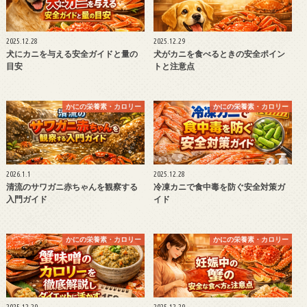
2025.12.28
2025.12.29
犬にカニを与える安全ガイドと量の
犬がカニを食べるときの安全ポイン
目安
トと注意点
かにの栄養素・カロリー
かにの栄養素・カロリー
2026.1.1
2025.12.28
清流のサワガニ赤ちゃんを観察する
冷凍カニで食中毒を防ぐ安全対策ガ
入門ガイド
イド
かにの栄養素・カロリー
かにの栄養素・カロリー