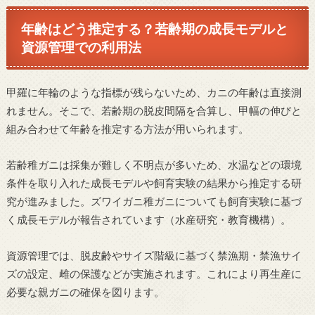
年齢はどう推定する？若齢期の成長モデルと
資源管理での利用法
甲羅に年輪のような指標が残らないため、カニの年齢は直接測
れません。そこで、若齢期の脱皮間隔を合算し、甲幅の伸びと
組み合わせて年齢を推定する方法が用いられます。
若齢稚ガニは採集が難しく不明点が多いため、水温などの環境
条件を取り入れた成長モデルや飼育実験の結果から推定する研
究が進みました。ズワイガニ稚ガニについても飼育実験に基づ
く成長モデルが報告されています（水産研究・教育機構）。
資源管理では、脱皮齢やサイズ階級に基づく禁漁期・禁漁サイ
ズの設定、雌の保護などが実施されます。これにより再生産に
必要な親ガニの確保を図ります。