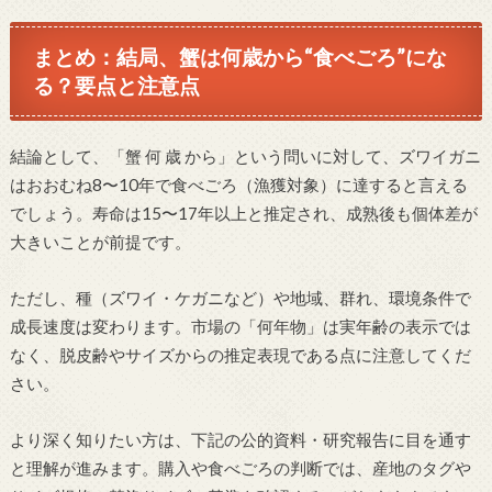
まとめ：結局、蟹は何歳から“食べごろ”にな
る？要点と注意点
結論として、「蟹 何 歳 から」という問いに対して、ズワイガニ
はおおむね8〜10年で食べごろ（漁獲対象）に達すると言える
でしょう。寿命は15〜17年以上と推定され、成熟後も個体差が
大きいことが前提です。
ただし、種（ズワイ・ケガニなど）や地域、群れ、環境条件で
成長速度は変わります。市場の「何年物」は実年齢の表示では
なく、脱皮齢やサイズからの推定表現である点に注意してくだ
さい。
より深く知りたい方は、下記の公的資料・研究報告に目を通す
と理解が進みます。購入や食べごろの判断では、産地のタグや