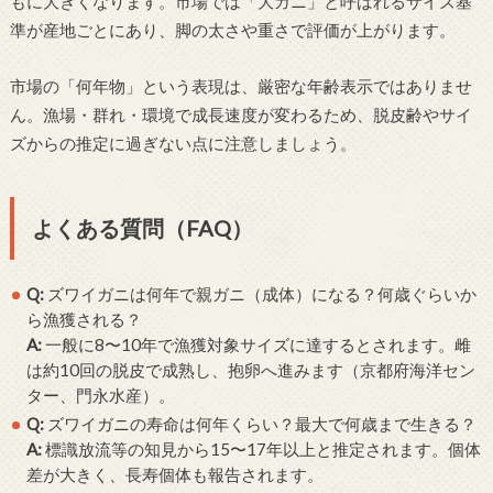
もに大きくなります。市場では「大ガニ」と呼ばれるサイズ基
準が産地ごとにあり、脚の太さや重さで評価が上がります。
市場の「何年物」という表現は、厳密な年齢表示ではありませ
ん。漁場・群れ・環境で成長速度が変わるため、脱皮齢やサイ
ズからの推定に過ぎない点に注意しましょう。
よくある質問（FAQ）
Q:
ズワイガニは何年で親ガニ（成体）になる？何歳ぐらいか
ら漁獲される？
A:
一般に8〜10年で漁獲対象サイズに達するとされます。雌
は約10回の脱皮で成熟し、抱卵へ進みます（京都府海洋セン
ター、門永水産）。
Q:
ズワイガニの寿命は何年くらい？最大で何歳まで生きる？
A:
標識放流等の知見から15〜17年以上と推定されます。個体
差が大きく、長寿個体も報告されます。