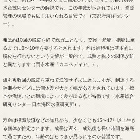
水産技術センターの解説でも、この年数が示されており、資源
管理の現場でも広く用いられる目安です（京都府海洋センタ
ー）。
雌は約10回の脱皮を経て親ガニとなり、交尾・産卵・抱卵に至
るまでに8〜10年を要するとされます。雌は抱卵後は基本的に
脱皮を行わないという見解が一般的で、成熟と脱皮の関係が雄
と異なります（門永水産「カニペディア」）。
雄も複数回の脱皮を重ねて漁獲サイズに達しますが、到達する
齢期やサイズには個体差が大きく幅があるとされています。標
本や漁場ごとの環境によって差が出る点が特徴です（水産総合
研究センター 日本海区水産研究所）。
寿命は標識放流などの知見から、少なくとも15〜17年以上生き
る個体が推定されます。成長は遅く、成熟後も長い時間を海底
で過ごすため、年齢のばらつきが見られるのが普通です。