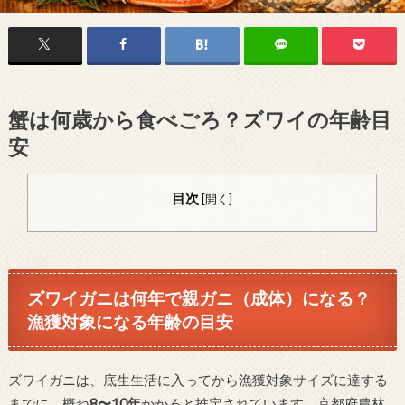
蟹は何歳から食べごろ？ズワイの年齢目
安
目次
[
開く
]
ズワイガニは何年で親ガニ（成体）になる？
漁獲対象になる年齢の目安
ズワイガニは、底生生活に入ってから漁獲対象サイズに達する
までに、概ね
8〜10年
かかると推定されています。京都府農林