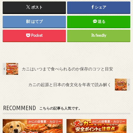
ポスト
シェア
はてブ
送る
Pocket
feedly
カニはいつまで食べられるのか保存のコツと目安
カニの起源と日本の食文化を年表で読み解く
RECOMMEND
こちらの記事も人気です。
かにの栄養素・カロリー
かにの栄養素・カロリー