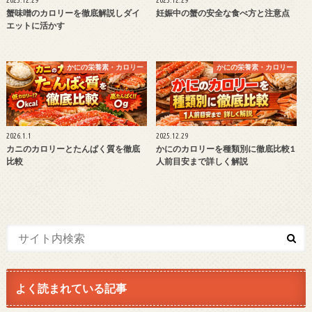
2025.12.29
2025.12.29
蟹味噌のカロリーを徹底解説しダイ
妊娠中の蟹の安全な食べ方と注意点
エットに活かす
かにの栄養素・カロリー
かにの栄養素・カロリー
2026.1.1
2025.12.29
カニのカロリーとたんぱく質を徹底
かにのカロリーを種類別に徹底比較1
比較
人前目安まで詳しく解説
よく読まれている記事