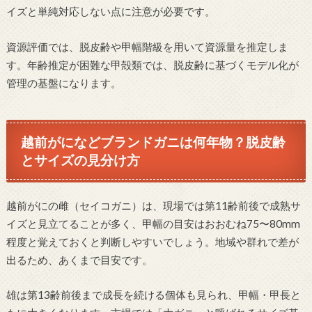
イズと単純対応しない点に注意が必要です。
資源評価では、脱皮齢や甲幅階級を用いて資源量を推定しま
す。年齢推定が困難な甲殻類では、脱皮齢に基づくモデル化が
管理の基盤になります。
越前がになどブランドガニは何年物？脱皮齢
とサイズの見分け方
越前がにの雌（セイコガニ）は、現場では第11齢前後で成熟サ
イズと見立てることが多く、甲幅の目安はおおむね75〜80mm
程度と覚えておくと判断しやすいでしょう。地域や群れで差が
出るため、あくまで目安です。
雄は第13齢前後まで成長を続ける個体も見られ、甲幅・甲長と