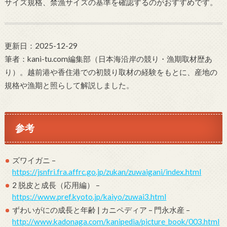
サイズ規格、禁漁サイズの基準を確認するのがおすすめです。
更新日：2025-12-29
筆者：kani-tu.com編集部（日本海沿岸の競り・漁期取材歴あ
り）。越前港や香住港での初競り取材の経験をもとに、産地の
規格や漁期と照らして解説しました。
参考
ズワイガニ –
https://jsnfri.fra.affrc.go.jp/zukan/zuwaigani/index.html
2 脱皮と成長（応用編） –
https://www.pref.kyoto.jp/kaiyo/zuwai3.html
ずわいがにの成長と年齢 | カニペディア – 門永水産 –
http://www.kadonaga.com/kanipedia/picture_book/003.html