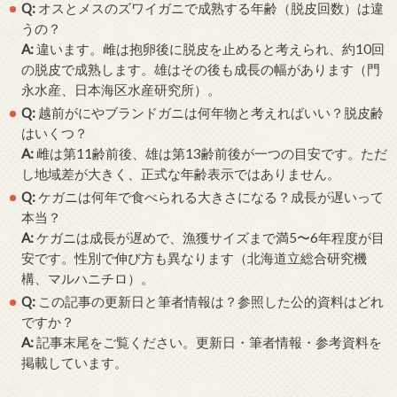
Q:
オスとメスのズワイガニで成熟する年齢（脱皮回数）は違
うの？
A:
違います。雌は抱卵後に脱皮を止めると考えられ、約10回
の脱皮で成熟します。雄はその後も成長の幅があります（門
永水産、日本海区水産研究所）。
Q:
越前がにやブランドガニは何年物と考えればいい？脱皮齢
はいくつ？
A:
雌は第11齢前後、雄は第13齢前後が一つの目安です。ただ
し地域差が大きく、正式な年齢表示ではありません。
Q:
ケガニは何年で食べられる大きさになる？成長が遅いって
本当？
A:
ケガニは成長が遅めで、漁獲サイズまで満5〜6年程度が目
安です。性別で伸び方も異なります（北海道立総合研究機
構、マルハニチロ）。
Q:
この記事の更新日と筆者情報は？参照した公的資料はどれ
ですか？
A:
記事末尾をご覧ください。更新日・筆者情報・参考資料を
掲載しています。