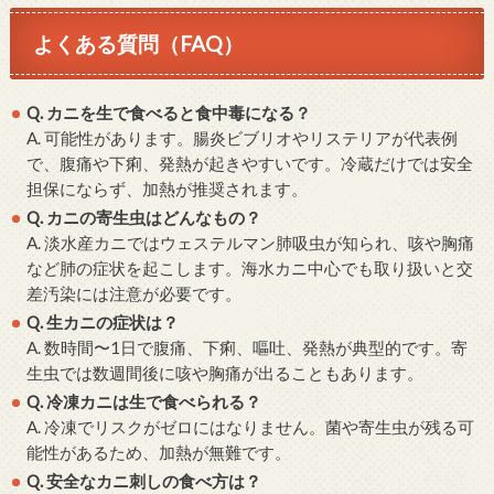
よくある質問（FAQ）
Q. カニを生で食べると食中毒になる？
A. 可能性があります。腸炎ビブリオやリステリアが代表例
で、腹痛や下痢、発熱が起きやすいです。冷蔵だけでは安全
担保にならず、加熱が推奨されます。
Q. カニの寄生虫はどんなもの？
A. 淡水産カニではウェステルマン肺吸虫が知られ、咳や胸痛
など肺の症状を起こします。海水カニ中心でも取り扱いと交
差汚染には注意が必要です。
Q. 生カニの症状は？
A. 数時間〜1日で腹痛、下痢、嘔吐、発熱が典型的です。寄
生虫では数週間後に咳や胸痛が出ることもあります。
Q. 冷凍カニは生で食べられる？
A. 冷凍でリスクがゼロにはなりません。菌や寄生虫が残る可
能性があるため、加熱が無難です。
Q. 安全なカニ刺しの食べ方は？