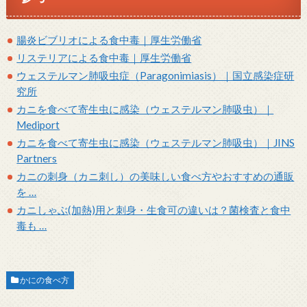
腸炎ビブリオによる食中毒｜厚生労働省
リステリアによる食中毒｜厚生労働省
ウェステルマン肺吸虫症（Paragonimiasis）｜国立感染症研
究所
カニを食べて寄生虫に感染（ウェステルマン肺吸虫）｜
Mediport
カニを食べて寄生虫に感染（ウェステルマン肺吸虫）｜JINS
Partners
カニの刺身（カニ刺し）の美味しい食べ方やおすすめの通販
を …
カニしゃぶ(加熱)用と刺身・生食可の違いは？菌検査と食中
毒も …
かにの食べ方