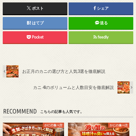
ポスト
シェア
はてブ
送る
Pocket
feedly
お正月のカニの選び方と人気3選を徹底解説
カニ 4lのボリュームと人数目安を徹底解説
RECOMMEND
こちらの記事も人気です。
かにの食べ方
かにの食べ方