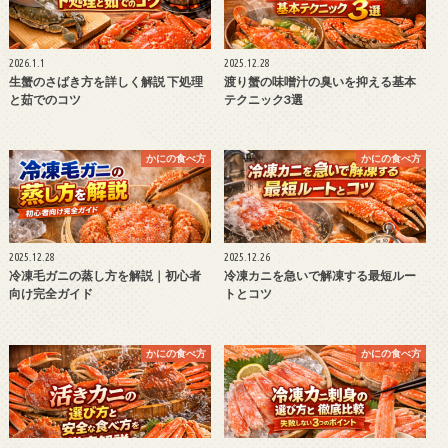
2026.1.1
2025.12.28
生蟹のさばき方を詳しく解説 下処理
渡り蟹の味噌汁の臭いを抑える基本
と茹でのコツ
テクニック3選
かにの食べ方
かにの食べ方
2025.12.28
2025.12.26
冷凍毛ガニの蒸し方を解説｜初心者
冷凍カニを急いで解凍する最短ルー
向け完全ガイド
トとコツ
かにの食べ方
かにの食べ方