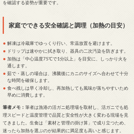
を確認する姿勢が重要です。
家庭でできる安全確認と調理（加熱の目安）
解凍は冷蔵庫でゆっくり行い、常温放置を避けます。
ドリップは速やかに拭き取り、器具の二次汚染を防ぎます。
加熱は「中心温度75℃で1分以上」を目安に、しっかり火を
通します。
茹で・蒸しの場合は、沸騰後にカニのサイズへ合わせて十分
な時間を確保します。
食べ残しは早く冷却し、再加熱しても風味が落ちやすいため
早めに消費します。
筆者メモ：
筆者は漁港の活ガニ処理場を取材し、活ガニでも処
理スピードと温度管理で品質と安全性が大きく変わる現場を見
てきました。生食は「素材と管理の掛け算」で成り立つため、
迷ったら加熱を選ぶのが結果的に満足度も高いと感じます。