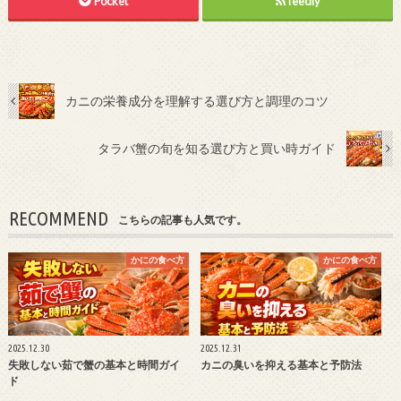
Pocket
feedly
カニの栄養成分を理解する選び方と調理のコツ
タラバ蟹の旬を知る選び方と買い時ガイド
RECOMMEND
こちらの記事も人気です。
かにの食べ方
かにの食べ方
2025.12.30
2025.12.31
失敗しない茹で蟹の基本と時間ガイ
カニの臭いを抑える基本と予防法
ド