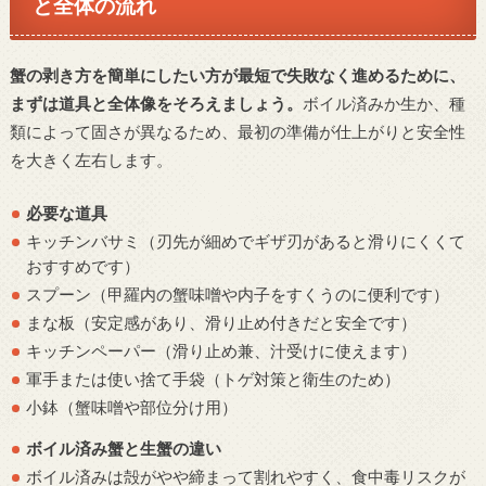
と全体の流れ
蟹の剥き方を簡単にしたい方が最短で失敗なく進めるために、
まずは道具と全体像をそろえましょう。
ボイル済みか生か、種
類によって固さが異なるため、最初の準備が仕上がりと安全性
を大きく左右します。
必要な道具
キッチンバサミ（刃先が細めでギザ刃があると滑りにくくて
おすすめです）
スプーン（甲羅内の蟹味噌や内子をすくうのに便利です）
まな板（安定感があり、滑り止め付きだと安全です）
キッチンペーパー（滑り止め兼、汁受けに使えます）
軍手または使い捨て手袋（トゲ対策と衛生のため）
小鉢（蟹味噌や部位分け用）
ボイル済み蟹と生蟹の違い
ボイル済みは殻がやや締まって割れやすく、食中毒リスクが