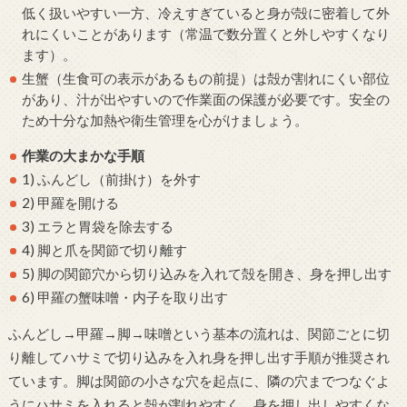
低く扱いやすい一方、冷えすぎていると身が殻に密着して外
れにくいことがあります（常温で数分置くと外しやすくなり
ます）。
生蟹（生食可の表示があるもの前提）は殻が割れにくい部位
があり、汁が出やすいので作業面の保護が必要です。安全の
ため十分な加熱や衛生管理を心がけましょう。
作業の大まかな手順
1) ふんどし（前掛け）を外す
2) 甲羅を開ける
3) エラと胃袋を除去する
4) 脚と爪を関節で切り離す
5) 脚の関節穴から切り込みを入れて殻を開き、身を押し出す
6) 甲羅の蟹味噌・内子を取り出す
ふんどし→甲羅→脚→味噌という基本の流れは、関節ごとに切
り離してハサミで切り込みを入れ身を押し出す手順が推奨され
ています。脚は関節の小さな穴を起点に、隣の穴までつなぐよ
うにハサミを入れると殻が割れやすく、身を押し出しやすくな