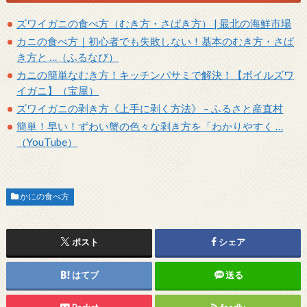
ズワイガニの食べ方（むき方・さばき方） | 最北の海鮮市場
カニの食べ方｜初心者でも失敗しない！基本のむき方・さば
き方と …（ふるなび）
カニの簡単なむき方！キッチンバサミで解決！【ボイルズワ
イガニ】（宝屋）
ズワイガニの剥き方《上手に剥く方法》 – ふるさと産直村
簡単！早い！ずわい蟹の色々な剥き方を「わかりやすく …
（YouTube）
かにの食べ方
ポスト
シェア
はてブ
送る