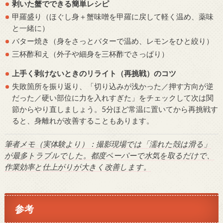
剥いた蟹でできる簡単レシピ
甲羅盛り（ほぐし身＋蟹味噌を甲羅に戻して軽く温め、薬味
と一緒に）
バター焼き（身をさっとバターで温め、レモンをひと絞り）
三杯酢和え（外子や細身を三杯酢でさっぱり）
上手く剥けないときのリライト（再挑戦）のコツ
失敗箇所を振り返り、「切り込みが浅かった／押す方向が逆
だった／硬い部位に力を入れすぎた」をチェックして次は関
節からやり直しましょう。5分ほど常温に置いてから再挑戦す
ると、身離れが改善することもあります。
筆者メモ（実体験より）：撮影現場では「濡れた殻は滑る」
が最多トラブルでした。都度ペーパーで水気を取るだけで、
作業効率と仕上がりが大きく改善します。
参考