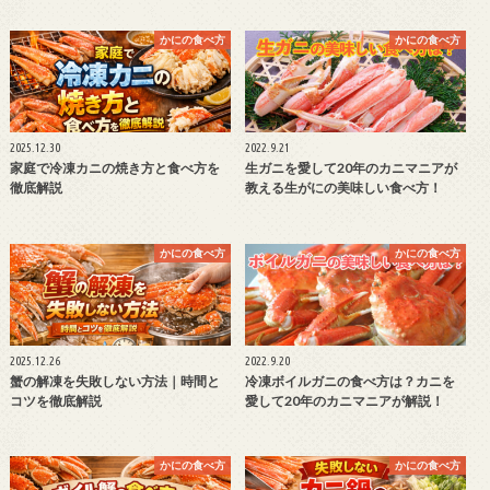
かにの食べ方
かにの食べ方
2025.12.30
2022.9.21
家庭で冷凍カニの焼き方と食べ方を
生ガニを愛して20年のカニマニアが
徹底解説
教える生がにの美味しい食べ方！
かにの食べ方
かにの食べ方
2025.12.26
2022.9.20
蟹の解凍を失敗しない方法｜時間と
冷凍ボイルガニの食べ方は？カニを
コツを徹底解説
愛して20年のカニマニアが解説！
かにの食べ方
かにの食べ方