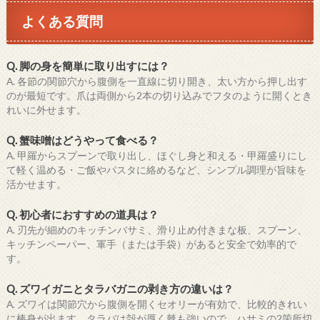
よくある質問
Q. 脚の身を簡単に取り出すには？
A. 各節の関節穴から腹側を一直線に切り開き、太い方から押し出す
のが最短です。爪は両側から2本の切り込みでフタのように開くとき
れいに外せます。
Q. 蟹味噌はどうやって食べる？
A. 甲羅からスプーンで取り出し、ほぐし身と和える・甲羅盛りにし
て軽く温める・ご飯やパスタに絡めるなど、シンプル調理が旨味を
活かせます。
Q. 初心者におすすめの道具は？
A. 刃先が細めのキッチンバサミ、滑り止め付きまな板、スプーン、
キッチンペーパー、軍手（または手袋）があると安全で効率的で
す。
Q. ズワイガニとタラバガニの剥き方の違いは？
A. ズワイは関節穴から腹側を開くセオリーが有効で、比較的きれい
に棒身が出ます。タラバは殻が厚く棘も強いので、ハサミの2箇所切