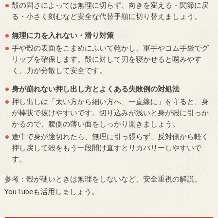
殻の固さによっては無理に切らず、向きを変える・関節に戻
る・小さく刻むなど安全な代替手順に切り替えましょう。
無理に力を入れない・滑り対策
手や殻の表面をこまめにふいて乾かし、軍手やゴム手袋でグ
リップを確保します。殻に対して刃を寝かせると噛みやす
く、力が分散して安全です。
身が崩れない押し出し方とよくある失敗例の対処法
押し出しは「太い方から細い方へ、一直線に」を守ると、身
が棒状で抜けやすいです。切り込みが浅いと身が殻に引っか
かるので、腹側の薄い面をしっかり開きましょう。
途中で身が途切れたら、無理に引っ張らず、反対側から軽く
押し戻して殻をもう一段開け直すとリカバリーしやすいで
す。
参考：殻が硬いときは無理をしないなど、安全重視の解説。
YouTubeも活用しましょう。