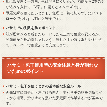
爪は殻が厚く一方向からは開きにくいため、両側から2本の切
り込みを入れて「V字」に開くとスムーズです。
甲羅の縁を整えたいときも、無理に一気に切らず、短いスト
ロークで少しずつ刻むと安全です。
バサミでの失敗を防ぐポイント
殻が硬すぎると感じたら、いったん止めて角度を変えるか、
関節側から攻め直しましょう。濡れた手や殻は滑りやすいの
で、ペーパーで都度ふくと安定します。
ハサミ・包丁使用時の安全注意と身が崩れな
いためのポイント
ハサミ・包丁を使うときの基本的な安全ルール
刃先は常に自分から遠ざける向き、非利き手の指を切断ライ
ンから退避、滑り止めを敷いた安定面で作業するのが基本で
す。