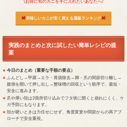
\お得に旬のカニを手に入れたいあなたへ/
美味しいカニが安く買える通販ランキング
実践のまとめと次に試したい簡単レシピの提
案
今日のまとめ（重要な手順の要点）
ふんどし→甲羅→エラ・胃袋除去→脚・爪の関節切り離し→
腹側を開いて押し出し→蟹味噌の回収という順序で、最短・
安全に進みます。
爪や厚い殻は2箇所切り込みでフタ状に開くと崩れにくく、ケ
ガ予防にもなります。
殻が硬いときは力任せにせず、角度変更や関節からの再アプ
ローチで安全重視。