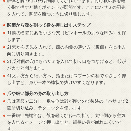
胴体と脚の付け根は関節でくびれています。付け根の膜を軽
く指で押すと動くポイントが関節です。ここにハサミの刃先
を入れて、関節を断つように切り離します。
関節から殻を割って身を押し出すステップ
1) 脚の各節にある小さな穴（ピンホールのような凹み）を探
します。
2) 穴から刃先を入れて、節の内側の薄い方（腹側）を長手方
向に切り開きます。
3) 反対側の穴にもハサミを入れて切り口をつなげると、殻が
パカッと開きます。
4) 太い方から細い方へ、指またはスプーンの柄でやさしく押
し出すと、身が一本の棒状で抜けやすくなります。
爪や細い部分の身の取り出し方
爪は関節で二分し、爪先側は殻が厚いので後述の「ハサミで2
箇所切り込み」テクニックを使います。
一番細い先端節は、殻を軽くひねって折り、太い側から空気
を入れるイメージで押し出すと、細長い身が崩れにくいで
す。