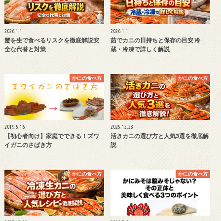
2026.1.1
2026.1.1
蟹を生で食べるリスクを徹底解説安
茹でカニの日持ちと保存の目安 冷
全な代替と対策
蔵・冷凍で詳しく解説
かにの食べ方
かにの食べ方
2019.5.16
2025.12.28
【初心者向け】家庭でできる！ズワ
活きカニの選び方と人気3選を徹底解
イガニのさばき方
説
かにの食べ方
かにの食べ方