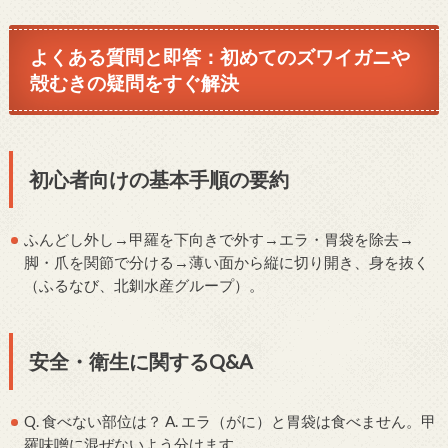
よくある質問と即答：初めてのズワイガニや
殻むきの疑問をすぐ解決
初心者向けの基本手順の要約
ふんどし外し→甲羅を下向きで外す→エラ・胃袋を除去→
脚・爪を関節で分ける→薄い面から縦に切り開き、身を抜く
（ふるなび、北釧水産グループ）。
安全・衛生に関するQ&A
Q. 食べない部位は？ A. エラ（がに）と胃袋は食べません。甲
羅味噌に混ぜないよう分けます。