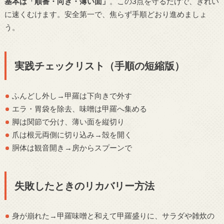
基本は「順番・向き・薄い面」
。この3点を守るだけで、きれい
に速くむけます。安全第一で、焦らず手順どおり進めましょ
う。
実践チェックリスト（手順の短縮版）
ふんどし外し→甲羅は下向きで外す
エラ・胃袋を除去、味噌は甲羅へ集める
脚は関節で分け、薄い面を縦切り
爪は根元両側に切り込み→殻を開く
胴体は観音開き→房からスプーンで
失敗したときのリカバリー方法
身が崩れた→甲羅味噌と和えて甲羅盛りに、サラダや雑炊の