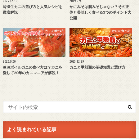
2025.12.30
2019.5.9
冷凍生カニの選び方と人気レシピを
かにみそは脳みそじゃない？その正
徹底解説
体と美味しく食べる3つのポイント大
公開
かにの食べ方
かにの食べ方
2022.9.20
2025.12.29
冷凍ボイルガニの食べ方は？カニを
カニと甲殻類の基礎知識と選び方
愛して20年のカニマニアが解説！
よく読まれている記事