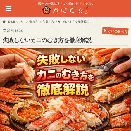
蟹(かに)の通販おすすめ・比較・ランキングなら
HOME
かにの食べ方
失敗しないカニのむき方を徹底解説
2025.12.26
かにの食べ方
失敗しないカニのむき方を徹底解説