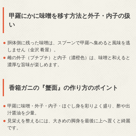
甲羅にかに味噌を移す方法と外子・内子の扱
い
胴体側に残った味噌は、スプーンで甲羅へ集めると風味を逃
しません（金沢 肴屋）。
雌の外子（プチプチ）と内子（濃橙色）は、味噌と和えると
濃厚な旨味が楽しめます。
香箱ガニの『蟹面』の作り方のポイント
甲羅に味噌・外子・内子・ほぐし身を彩りよく盛り、酢や出
汁醤油を少量。
見栄えを整えるには、大きめの脚身を最後に上へ置くと綺麗
です。