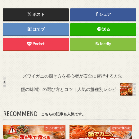
ポスト
シェア
はてブ
送る
Pocket
feedly
ズワイガニの捌き方を初心者が安全に習得する方法
蟹の味噌汁の選び方とコツ｜人気の蟹種別レシピ
RECOMMEND
こちらの記事も人気です。
かにの食べ方
かにの食べ方