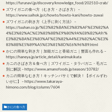
https://furunavi.jp/discovery/knowledge_food/202510-crab/
ズワイガニの食べ方（むき方・さばき方） –
https://www.saihok.jp/c/howto/howto-kani/howto-zuwai
ズワイガニの剥き方《上手に剥く方法》 –
https://tuuhan.co.jp/%E3%82%BA%E3%83%AF%E3%82%A
4%E3%82%AC%E3%83%8B%E9%80%9A%E8%B2%A9/%
E3%82%BA%E3%83%AF%E3%82%A4%E3%82%AC%E3%
83%8B%E5%89%A5%E3%81%8D%E6%96%B9.html
かにの簡単な剥き方｜加能ガニと香箱ガニ｜蟹面も作れる –
https://haneya.jp/article_detail/kanimukikata
カニのさばき方＆食べ方｜ズワイガニ・タラバガニ・毛ガニ
別に解説 – https://www.amanofoods.jp/season/10782/
カニの簡単なむき方！キッチンバサミで解決！【ボイルずわ
いがに】 – https://www.takaraya-
himono.com/blog/column/7604
かにの食べ方