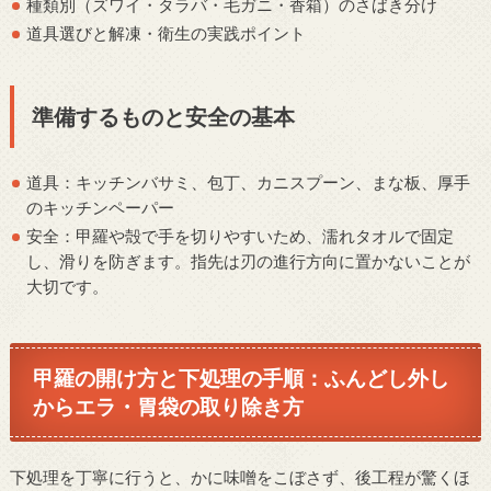
種類別（ズワイ・タラバ・毛ガニ・香箱）のさばき分け
道具選びと解凍・衛生の実践ポイント
準備するものと安全の基本
道具：キッチンバサミ、包丁、カニスプーン、まな板、厚手
のキッチンペーパー
安全：甲羅や殻で手を切りやすいため、濡れタオルで固定
し、滑りを防ぎます。指先は刃の進行方向に置かないことが
大切です。
甲羅の開け方と下処理の手順：ふんどし外し
からエラ・胃袋の取り除き方
下処理を丁寧に行うと、かに味噌をこぼさず、後工程が驚くほ