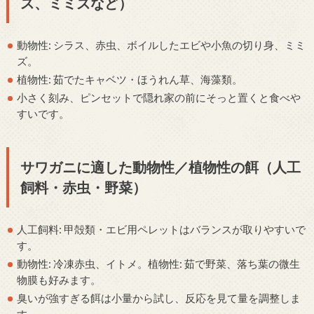
ス、ミミズなど）
動物性: シラス、赤虫、ボイルしたエビや小魚の切り身、ミミ
ズ。
植物性: 茹でたキャベツ・ほうれん草、海藻類。
小さく刻み、ピンセットで隠れ家の前にそっと置くと食べや
すいです。
サワガニに適した動物性／植物性の餌（人工
飼料・赤虫・野菜）
人工飼料: 甲殻類・エビ用ペレットはバランスが取りやすいで
す。
動物性: 冷凍赤虫、イトメ。植物性: 茹で野菜、落ち葉の微生
物膜も好みます。
臭いが強すぎる餌は小量から試し、反応を見て量を調整しま
す。