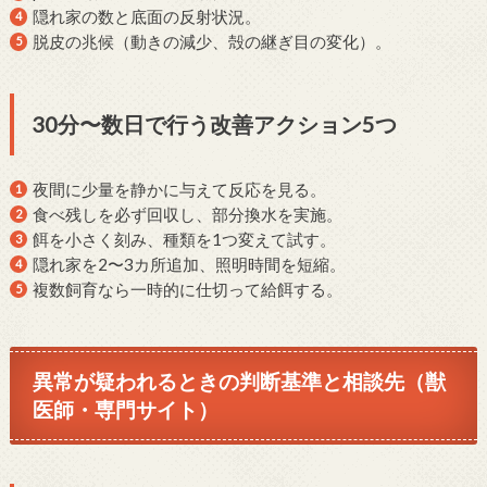
隠れ家の数と底面の反射状況。
脱皮の兆候（動きの減少、殻の継ぎ目の変化）。
30分〜数日で行う改善アクション5つ
夜間に少量を静かに与えて反応を見る。
食べ残しを必ず回収し、部分換水を実施。
餌を小さく刻み、種類を1つ変えて試す。
隠れ家を2〜3カ所追加、照明時間を短縮。
複数飼育なら一時的に仕切って給餌する。
異常が疑われるときの判断基準と相談先（獣
医師・専門サイト）