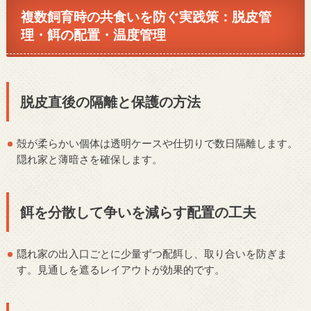
複数飼育時の共食いを防ぐ実践策：脱皮管
理・餌の配置・温度管理
脱皮直後の隔離と保護の方法
殻が柔らかい個体は透明ケースや仕切りで数日隔離します。
隠れ家と薄暗さを確保します。
餌を分散して争いを減らす配置の工夫
隠れ家の出入口ごとに少量ずつ配餌し、取り合いを防ぎま
す。見通しを遮るレイアウトが効果的です。