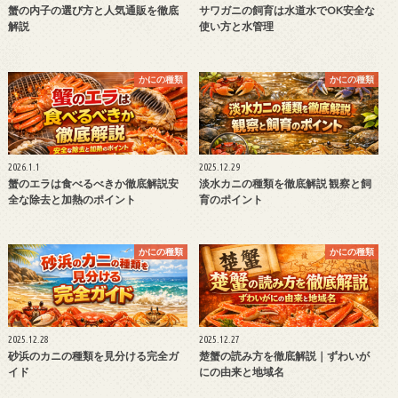
蟹の内子の選び方と人気通販を徹底
サワガニの飼育は水道水でOK安全な
解説
使い方と水管理
かにの種類
かにの種類
2026.1.1
2025.12.29
蟹のエラは食べるべきか徹底解説安
淡水カニの種類を徹底解説 観察と飼
全な除去と加熱のポイント
育のポイント
かにの種類
かにの種類
2025.12.28
2025.12.27
砂浜のカニの種類を見分ける完全ガ
楚蟹の読み方を徹底解説｜ずわいが
イド
にの由来と地域名