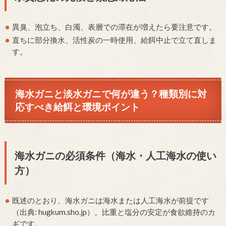
異臭、泡立ち、白濁、表層での滞在が増えたら要注意です。
直ちに部分換水、活性炭の一時使用、給餌中止で立て直しま
す。
海水ガニと淡水ガニで何が違う？種類別に対
応すべき給餌と環境ポイント
海水ガニの必須条件（海水・人工海水の使い
方）
既述のとおり、海水ガニは海水または人工海水が前提です
（出典: hugkum.sho.jp）。比重と塩分の安定が食欲維持のカ
ギです。