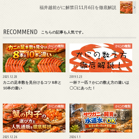
福井越前がに解禁日11月6日を徹底解説
RECOMMEND
こちらの記事も人気です。
かにの種類
かにの種類
2025.12.28
2019.5.23
カニの足本数を見分けるコツ 8本と
一杯？一匹？かにの数え方の違いは
10本の違い
〇〇にあった！
かにの種類
かにの種類
2025.12.26
2026.1.1