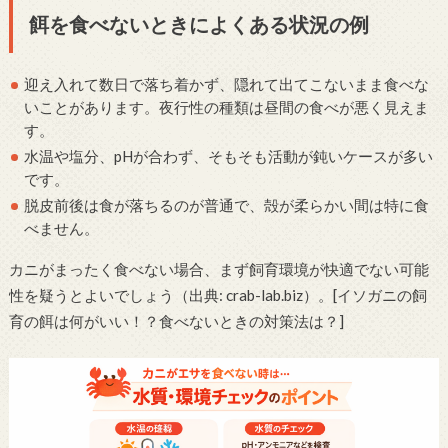
餌を食べないときによくある状況の例
迎え入れて数日で落ち着かず、隠れて出てこないまま食べな
いことがあります。夜行性の種類は昼間の食べが悪く見えま
す。
水温や塩分、pHが合わず、そもそも活動が鈍いケースが多い
です。
脱皮前後は食が落ちるのが普通で、殻が柔らかい間は特に食
べません。
カニがまったく食べない場合、まず飼育環境が快適でない可能
性を疑うとよいでしょう（出典: crab-lab.biz）。[イソガニの飼
育の餌は何がいい！？食べないときの対策法は？]