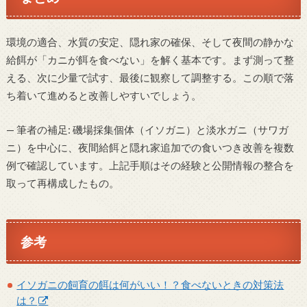
環境の適合、水質の安定、隠れ家の確保、そして夜間の静かな
給餌が「カニが餌を食べない」を解く基本です。まず測って整
える、次に少量で試す、最後に観察して調整する。この順で落
ち着いて進めると改善しやすいでしょう。
— 筆者の補足: 磯場採集個体（イソガニ）と淡水ガニ（サワガ
ニ）を中心に、夜間給餌と隠れ家追加での食いつき改善を複数
例で確認しています。上記手順はその経験と公開情報の整合を
取って再構成したもの。
参考
イソガニの飼育の餌は何がいい！？食べないときの対策法
は？