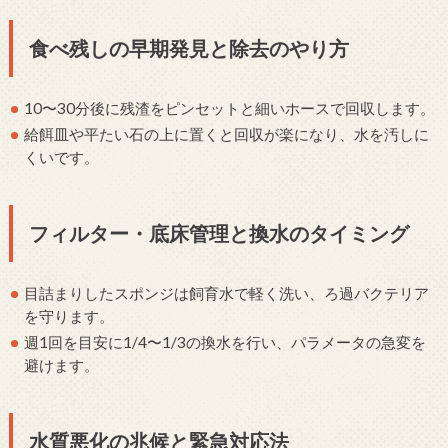
食べ残しの早期発見と除去のやり方
10〜30分後に残渣をピンセットと細いホースで回収します。
給餌皿や平たい石の上に置くと回収が楽になり、水を汚しに
くいです。
フィルター・底床管理と換水のタイミング
目詰まりしたスポンジは飼育水で軽く洗い、ろ過バクテリア
を守ります。
週1回を目安に1/4〜1/3の換水を行い、パラメータの急変を
避けます。
水質悪化の兆候と緊急対応法