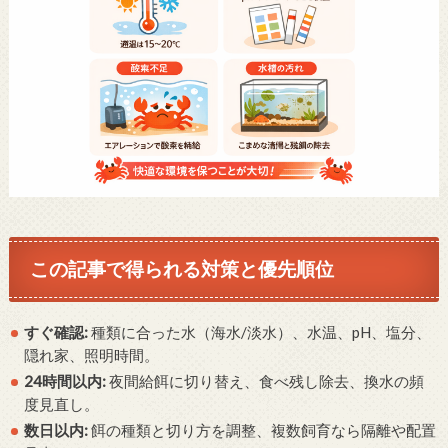
この記事で得られる対策と優先順位
すぐ確認:
種類に合った水（海水/淡水）、水温、pH、塩分、
隠れ家、照明時間。
24時間以内:
夜間給餌に切り替え、食べ残し除去、換水の頻
度見直し。
数日以内:
餌の種類と切り方を調整、複数飼育なら隔離や配置