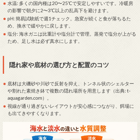
水温: 多くの国内種は20〜25℃で安定しやすいです。冷暖房
の影響で朝夕に2〜3℃以上の乱高下を避けます。
pH: 簡易試験紙で週1チェック。急変が続くと食が落ちるた
め、換水で緩やかに戻します。
塩分: 海水ガニは比重計や塩分計で管理。蒸発で塩分が上がる
ため、足し水は必ず真水にします。
隠れ家や底材の選び方と配置のコツ
底材は大磯砂や川砂で反射を抑え、トンネル状のシェルター
や割れた素焼き鉢で複数の隠れ場所を用意します（出典: t-
aquagarden.com）。
視線が通り過ぎないレイアウトが安心感につながり、餌場に
も出てきやすくなります。