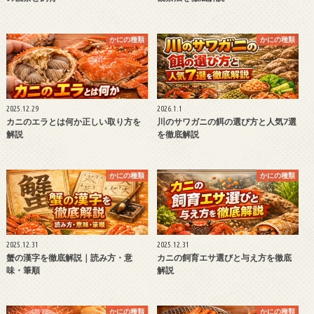
かにの種類
かにの種類
2025.12.29
2026.1.1
カニのエラとは何か正しい取り方を
川のサワガニの餌の選び方と人気7選
解説
を徹底解説
かにの種類
かにの種類
2025.12.31
2025.12.31
蟹の漢字を徹底解説｜読み方・意
カニの飼育エサ選びと与え方を徹底
味・筆順
解説
かにの種類
かにの種類