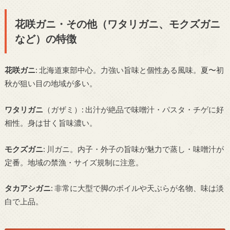
花咲ガニ・その他（ワタリガニ、モクズガニ
など）の特徴
花咲ガニ
: 北海道東部中心。力強い旨味と個性ある風味。夏〜初
秋が狙い目の地域が多い。
ワタリガニ
（ガザミ）: 出汁が絶品で味噌汁・パスタ・チゲに好
相性。身は甘く旨味濃い。
モクズガニ
: 川ガニ。内子・外子の旨味が魅力で蒸し・味噌汁が
定番。地域の禁漁・サイズ規制に注意。
タカアシガニ
: 非常に大型で脚のボイルや天ぷらが名物、味は淡
白で上品。