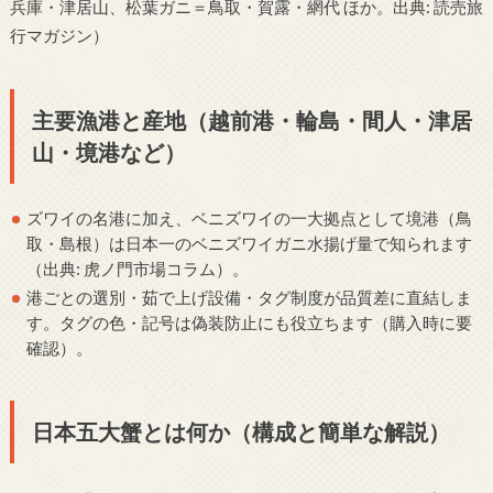
兵庫・津居山、松葉ガニ＝鳥取・賀露・網代 ほか。出典: 読売旅
行マガジン）
主要漁港と産地（越前港・輪島・間人・津居
山・境港など）
ズワイの名港に加え、ベニズワイの一大拠点として境港（鳥
取・島根）は日本一のベニズワイガニ水揚げ量で知られます
（出典: 虎ノ門市場コラム）。
港ごとの選別・茹で上げ設備・タグ制度が品質差に直結しま
す。タグの色・記号は偽装防止にも役立ちます（購入時に要
確認）。
日本五大蟹とは何か（構成と簡単な解説）