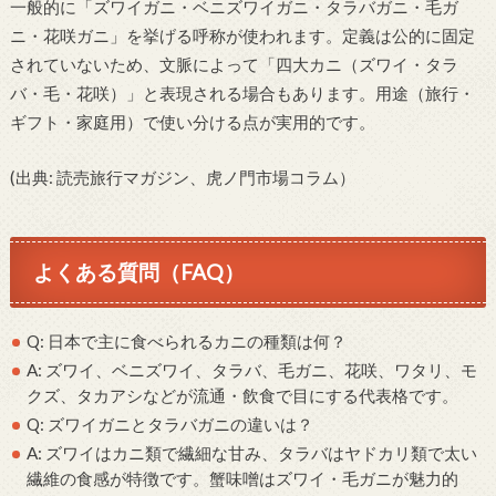
一般的に「ズワイガニ・ベニズワイガニ・タラバガニ・毛ガ
ニ・花咲ガニ」を挙げる呼称が使われます。定義は公的に固定
されていないため、文脈によって「四大カニ（ズワイ・タラ
バ・毛・花咲）」と表現される場合もあります。用途（旅行・
ギフト・家庭用）で使い分ける点が実用的です。
(出典: 読売旅行マガジン、虎ノ門市場コラム）
よくある質問（FAQ）
Q: 日本で主に食べられるカニの種類は何？
A: ズワイ、ベニズワイ、タラバ、毛ガニ、花咲、ワタリ、モ
クズ、タカアシなどが流通・飲食で目にする代表格です。
Q: ズワイガニとタラバガニの違いは？
A: ズワイはカニ類で繊細な甘み、タラバはヤドカリ類で太い
繊維の食感が特徴です。蟹味噌はズワイ・毛ガニが魅力的