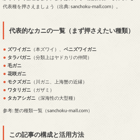
代表種を押さえましょう（出典: sanchoku-mall.com）。
代表的なカニの一覧（まず押さえたい種類）
ズワイガニ
（本ズワイ）、
ベニズワイガニ
タラバガニ
（分類上はヤドカリの仲間）
毛ガニ
花咲ガニ
モクズガニ
（川ガニ、上海蟹の近縁）
ワタリガニ
（ガザミ）
タカアシガニ
（深海性の大型種）
参考: 蟹の種類一覧（sanchoku-mall.com）
この記事の構成と活用方法