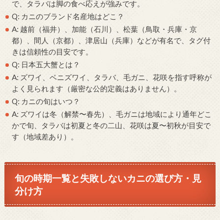
で、タラバは脚の食べ応えが強みです。
Q: カニのブランド名産地はどこ？
A: 越前（福井）、加能（石川）、松葉（鳥取・兵庫・京
都）、間人（京都）、津居山（兵庫）などが有名で、タグ付
きは信頼性の目安です。
Q: 日本五大蟹とは？
A: ズワイ、ベニズワイ、タラバ、毛ガニ、花咲を指す呼称が
よく見られます（厳密な公的定義はありません）。
Q: カニの旬はいつ？
A: ズワイは冬（解禁〜春先）、毛ガニは地域により通年どこ
かで旬、タラバは初夏と冬の二山、花咲は夏〜初秋が目安で
す（地域差あり）。
旬の時期一覧と失敗しないカニの選び方・見
分け方