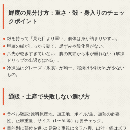
鮮度の見分け方：重さ・殻・身入りのチェッ
クポイント
殻を持って「見た目より重い」個体は身が詰まりやすい。
甲羅の縁がしっかり硬く、黒ずみや酸化臭がない。
爪先が乾きすぎていない、脚の関節から水が垂れない（解凍
ドリップの出過ぎはNG）。
冷凍品はグレーズ（氷膜）が均一、霜焼けや剥がれが少ない
もの。
通販・土産で失敗しない選び方
ラベル確認: 原料原産地、加工地、ボイル/生、加熱の必要
性、正味重量、サイズ（L〜5L等）は要チェック。
目的別に部位を選ぶ: 見栄え重視はタラバ脚、出汁・鍋はズワ