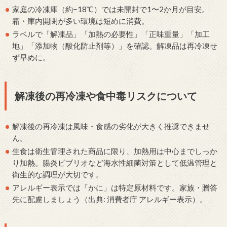
家庭の冷凍庫（約−18℃）では未開封で1〜2か月が目安。
霜・庫内開閉が多い環境は短めに消費。
ラベルで「解凍品」「加熱の必要性」「正味重量」「加工
地」「添加物（酸化防止剤等）」を確認。解凍品は再冷凍せ
ず早めに。
解凍後の再冷凍や食中毒リスクについて
解凍後の再冷凍は風味・食感の劣化が大きく推奨できませ
ん。
生食は衛生管理された商品に限り、加熱用は中心までしっか
り加熱。腸炎ビブリオなど海水性細菌対策として低温管理と
衛生的な調理が大切です。
アレルギー表示では「かに」は特定原材料です。家族・贈答
先に配慮しましょう（出典: 消費者庁 アレルギー表示）。