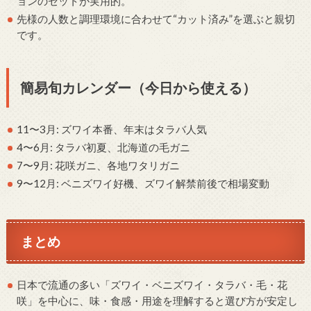
ョンのセットが実用的。
先様の人数と調理環境に合わせて“カット済み”を選ぶと親切
です。
簡易旬カレンダー（今日から使える）
11〜3月: ズワイ本番、年末はタラバ人気
4〜6月: タラバ初夏、北海道の毛ガニ
7〜9月: 花咲ガニ、各地ワタリガニ
9〜12月: ベニズワイ好機、ズワイ解禁前後で相場変動
まとめ
日本で流通の多い「ズワイ・ベニズワイ・タラバ・毛・花
咲」を中心に、味・食感・用途を理解すると選び方が安定し