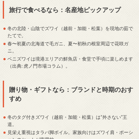
旅行で食べるなら：名産地ピックアップ
冬の北陸・山陰でズワイ（越前・加能・松葉）を現地の茹で
たてで。
春〜初夏の北海道で毛ガニ、夏〜初秋の根室周辺で花咲ガ
ニ。
ベニズワイは境港エリアの鮮魚店・食堂で手頃に楽しめます
（出典: 虎ノ門市場コラム）。
贈り物・ギフトなら：ブランドと時期のおす
すめ
冬のタグ付きズワイ（越前・加能・松葉）は“外さない”王
道。
見栄え重視はタラバ脚ボイル。家族向けはズワイ肩・ポーシ