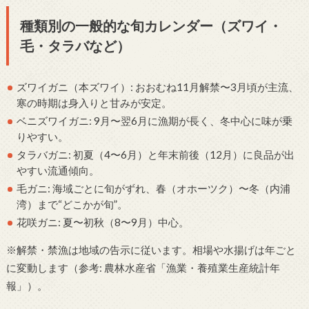
種類別の一般的な旬カレンダー（ズワイ・
毛・タラバなど）
ズワイガニ（本ズワイ）: おおむね11月解禁〜3月頃が主流、
寒の時期は身入りと甘みが安定。
ベニズワイガニ: 9月〜翌6月に漁期が長く、冬中心に味が乗
りやすい。
タラバガニ: 初夏（4〜6月）と年末前後（12月）に良品が出
やすい流通傾向。
毛ガニ: 海域ごとに旬がずれ、春（オホーツク）〜冬（内浦
湾）まで“どこかが旬”。
花咲ガニ: 夏〜初秋（8〜9月）中心。
※解禁・禁漁は地域の告示に従います。相場や水揚げは年ごと
に変動します（参考: 農林水産省「漁業・養殖業生産統計年
報」）。