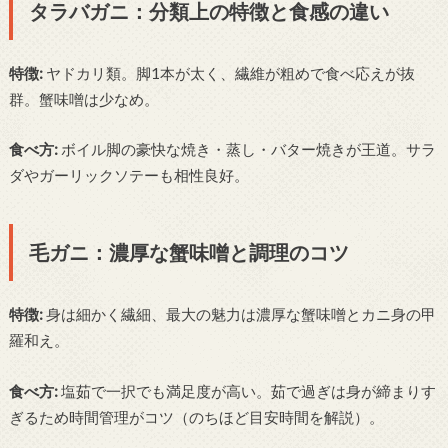
タラバガニ：分類上の特徴と食感の違い
特徴:
ヤドカリ類。脚1本が太く、繊維が粗めで食べ応えが抜
群。蟹味噌は少なめ。
食べ方:
ボイル脚の豪快な焼き・蒸し・バター焼きが王道。サラ
ダやガーリックソテーも相性良好。
毛ガニ：濃厚な蟹味噌と調理のコツ
特徴:
身は細かく繊細、最大の魅力は濃厚な蟹味噌とカニ身の甲
羅和え。
食べ方:
塩茹で一択でも満足度が高い。茹で過ぎは身が締まりす
ぎるため時間管理がコツ（のちほど目安時間を解説）。