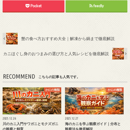
Pocket
feedly
蟹の食べ方おすすめ大全｜解凍から鍋まで徹底解説
カニほぐし身のおつまみの選び方と人気レシピを徹底解説
RECOMMEND
こちらの記事も人気です。
かにの種類
かにの種類
2025.12.26
2025.12.27
川のカニ入門サワガニとモクズガニ
海のカニを学ぶ観察ガイド｜分布と
の観察と飼育
観察法を徹底解説