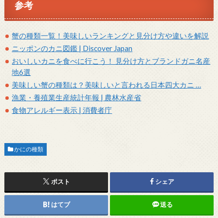
参考
蟹の種類一覧！美味しいランキングと見分け方や違いを解説
ニッポンのカニ図鑑 | Discover Japan
おいしいカニを食べに行こう！ 見分け方とブランドガニ名産
地6選
美味しい蟹の種類は？美味しいと言われる日本四大カニ …
漁業・養殖業生産統計年報 | 農林水産省
食物アレルギー表示 | 消費者庁
かにの種類
ポスト
シェア
はてブ
送る