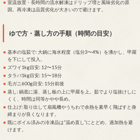
室温放置・長時間の流水解凍はドリップ増と風味劣化の原
因。再冷凍は品質劣化が大きいので避けます。
ゆで方・蒸し方の手順（時間の目安）
基本の塩茹で: 大鍋に海水程度（塩分3〜4%）を沸かし、甲羅
を下にして投入。
ズワイ1kg目安: 12〜15分
タラバ1kg目安: 15〜18分
毛ガニ600g目安: 15分前後
蒸し: 鍋底に湯、蒸し板の上に甲羅を上。茹でより塩抜けしに
くく、時間は同等かやや長め。
仕上げ: 取り出して扇風機やうちわで余熱を素早く飛ばすと身
締まりが良くなります。
既にボイル済みの冷凍品は“温め直し”にとどめ、過加熱を避
けます。