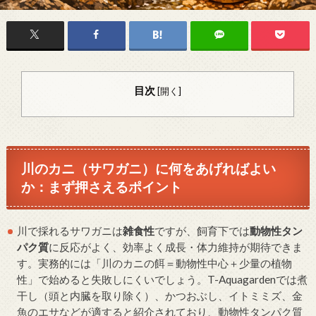
目次
[
開く
]
川のカニ（サワガニ）に何をあげればよい
か：まず押さえるポイント
川で採れるサワガニは
雑食性
ですが、飼育下では
動物性タン
パク質
に反応がよく、効率よく成長・体力維持が期待できま
す。実務的には「川のカニの餌＝動物性中心＋少量の植物
性」で始めると失敗しにくいでしょう。T-Aquagardenでは煮
干し（頭と内臓を取り除く）、かつおぶし、イトミミズ、金
魚のエサなどが適すると紹介されており、動物性タンパク質