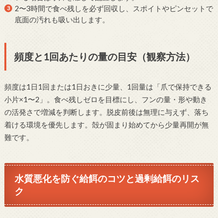
2〜3時間で食べ残しを必ず回収し、スポイトやピンセットで
底面の汚れも吸い出します。
頻度と1回あたりの量の目安（観察方法）
頻度は1日1回または1日おきに少量、1回量は「爪で保持できる
小片×1〜2」。食べ残しゼロを目標にし、フンの量・形や動き
の活発さで増減を判断します。脱皮前後は無理に与えず、落ち
着ける環境を優先します。殻が固まり始めてから少量再開が無
難です。
水質悪化を防ぐ給餌のコツと過剰給餌のリス
ク