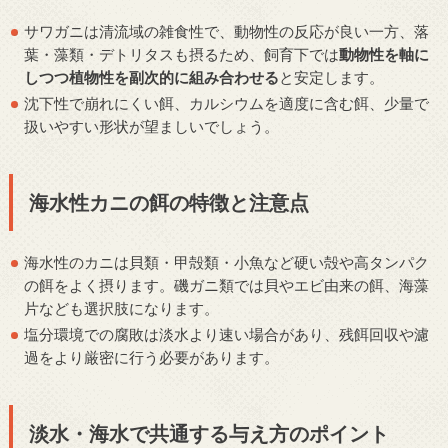
サワガニは清流域の雑食性で、動物性の反応が良い一方、落
葉・藻類・デトリタスも摂るため、飼育下では
動物性を軸に
しつつ植物性を副次的に組み合わせる
と安定します。
沈下性で崩れにくい餌、カルシウムを適度に含む餌、少量で
扱いやすい形状が望ましいでしょう。
海水性カニの餌の特徴と注意点
海水性のカニは貝類・甲殻類・小魚など硬い殻や高タンパク
の餌をよく摂ります。磯ガニ類では貝やエビ由来の餌、海藻
片なども選択肢になります。
塩分環境での腐敗は淡水より速い場合があり、残餌回収や濾
過をより厳密に行う必要があります。
淡水・海水で共通する与え方のポイント