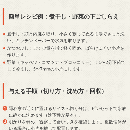
簡単レシピ例：煮干し・野菜の下ごしらえ
煮干し：頭と内臓を取り、小さく割ってぬるま湯でさっと洗
い、キッチンペーパーで水気を取ります。
かつおぶし：ごく少量を指で軽く固め、ばらけにくい小片を
作ります。
野菜（キャベツ・コマツナ・ブロッコリー）：1〜2分下茹で
して冷まし、5〜7mmの小片にします。
与える手順（切り方・沈め方・回収）
隠れ家の近くに置けるサイズへ切り分け、ピンセットで水底
に静かに沈めます（沈下性が基本）。
明かりを弱め、観察して食いつきを確認します。複数個体が
いる場合は小片を離して配置します。