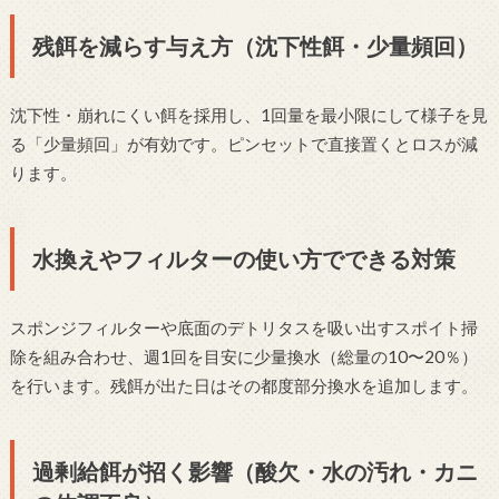
残餌を減らす与え方（沈下性餌・少量頻回）
沈下性・崩れにくい餌を採用し、1回量を最小限にして様子を見
る「少量頻回」が有効です。ピンセットで直接置くとロスが減
ります。
水換えやフィルターの使い方でできる対策
スポンジフィルターや底面のデトリタスを吸い出すスポイト掃
除を組み合わせ、週1回を目安に少量換水（総量の10〜20％）
を行います。残餌が出た日はその都度部分換水を追加します。
過剰給餌が招く影響（酸欠・水の汚れ・カニ