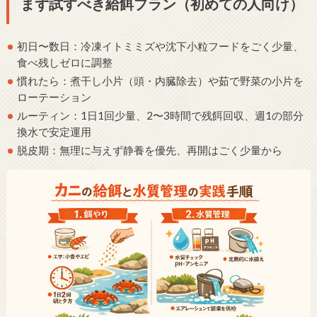
まず試すべき給餌プラン（初めての人向け）
初日〜数日：冷凍イトミミズや沈下小粒フードをごく少量、
食べ残しゼロに調整
慣れたら：煮干し小片（頭・内臓除去）や茹で野菜の小片を
ローテーション
ルーティン：1日1回少量、2〜3時間で残餌回収、週1の部分
換水で安定運用
脱皮期：無理に与えず静養を優先、再開はごく少量から