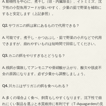
A. 動物性を中心に、煮干し（頭・内臓除去）、イトミミズ、沈
下性の小型魚用フードが扱いやすく、少量の茹で野菜を補助に
すると安定します（上記参照）。
Q2.
サワガニの餌は家にあるもので代用できる？
A. 可能です。煮干し・かつおぶし・茹で野菜の小片などで代用
できますが、崩れやすいものは短時間で回収してください。
Q3.
カニの餌をやりすぎるとどうなる？
A. 残餌が腐敗してアンモニアや亜硝酸が上がり、酸欠や脱皮不
全の原因になります。必ず少量から調整しましょう。
Q4.
川カニはザリガニの餌を食べられる？
A. 多くの場合よく食べ、飼育もしやすくなります。沈下性で崩
れにくい製品を選ぶと水質維持に有利です（T-Aquagardenの見