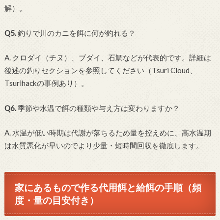
解）。
Q5.
釣りで川のカニを餌に何が釣れる？
A. クロダイ（チヌ）、ブダイ、石鯛などが代表的です。詳細は
後述の釣りセクションを参照してください（Tsuri Cloud、
Tsurihackの事例あり）。
Q6.
季節や水温で餌の種類や与え方は変わりますか？
A. 水温が低い時期は代謝が落ちるため量を控えめに、高水温期
は水質悪化が早いのでより少量・短時間回収を徹底します。
家にあるもので作る代用餌と給餌の手順（頻
度・量の目安付き）