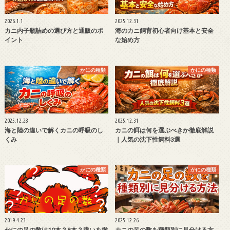
2026.1.1
2025.12.31
カニ内子瓶詰めの選び方と通販のポ
海のカニ飼育初心者向け基本と安全
イント
な始め方
かにの種類
かにの種類
2025.12.28
2025.12.31
海と陸の違いで解くカニの呼吸のし
カニの餌は何を選ぶべきか徹底解説
くみ
｜人気の沈下性飼料3選
かにの種類
かにの種類
2019.4.23
2025.12.26
かにの足の数は10本？8本？違いを徹
カニの足の数を種類別に見分ける方