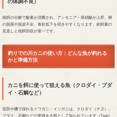
の体調不良）
残餌の分解で酸素が消費され、アンモニア・亜硝酸が上昇、脚
の脱落や脱皮不全、食欲低下を招きやすくなります。給餌量の
見直しと残餌回収が第一です。
釣りでの川カニの使い方：どんな魚が釣れる
かと準備方法
カニを餌に使って狙える魚（クロダイ・ブダ
イ・石鯛など）
堤防や磯で採れるイワガニ・イソガニは、クロダイ（チヌ）、
ブダイ、石鯛などの実績ある餌として知られています（Tsuri