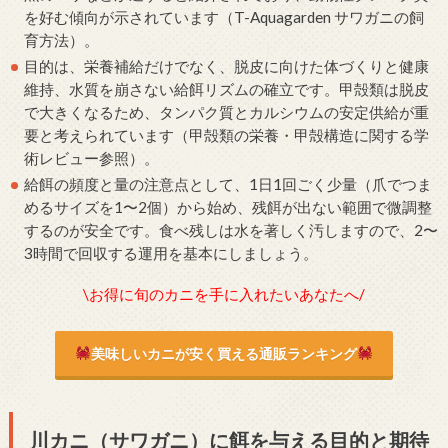
を好む傾向が示されています（T-Aquagarden サワガニの飼
育方法）。
目的は、栄養補給だけでなく、脱皮に向けた体づくりと健康
維持、水質を崩さない給餌リズムの確立です。甲殻類は脱皮
で大きくなるため、タンパク質とカルシウムの安定供給が重
要と考えられています（甲殻類の栄養・甲殻構造に関する学
術レビュー参照）。
給餌の頻度と量の注意点として、1日1回ごく少量（爪でつま
めるサイズを1〜2個）から始め、残餌が出ない範囲で微調整
するのが安全です。食べ残しは水を著しく汚しますので、2〜
3時間で回収する運用を基本にしましょう。
\お得に旬のカニを手に入れたいあなたへ/
美味しいカニが安く買える通販ランキング
川カニ（サワガニ）に餌を与える目的と期待