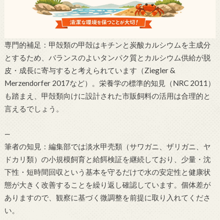
専門的補足：甲殻類の甲殻はキチンと炭酸カルシウムを主成分
とするため、バランスのよいタンパク質とカルシウム供給が脱
皮・成長に寄与すると考えられています（Ziegler &
Merzendorfer 2017など）。栄養学の標準的知見（NRC 2011）
も踏まえ、甲殻類向けに設計された市販飼料の活用は合理的と
言えるでしょう。
—
筆者の知見：編集部では淡水甲壳類（サワガニ、ザリガニ、ヤ
ドカリ類）の小規模飼育と給餌検証を継続しており、少量・沈
下性・短時間回収という基本を守るだけで水の安定性と健康状
態が大きく改善することを繰り返し確認しています。個体差が
ありますので、観察に基づく微調整を前提に取り入れてくださ
い。