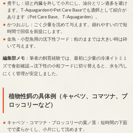
煮干し：頭と内臓を外して小片にし、油分とリン過多を避け
ます。T-AquagardenやPet Care Baseでも適餌として紹介が
あります（Pet Care Base、T-Aquagarden）。
かつおぶし：ごく少量を沈めて与えます。崩れやすいので短
時間で回収を前提にします。
金魚・小型魚用の沈下性フード：粒のままでは大きい時は砕
いて与えます。
編集部メモ
：筆者の飼育経験では、最初に少量の冷凍イトミミ
ズで食欲確認→沈下性の小粒フードに切り替えると、水を汚し
にくく管理が安定しました。
植物性餌の具体例（キャベツ、コマツナ、ブ
ロッコリーなど）
キャベツ・コマツナ・ブロッコリーの葉／茎：短時間の下茹
でで柔らかくし、小片にして沈めます。