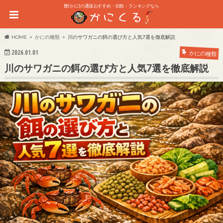
蟹(かに)の通販おすすめ・比較・ランキングなら
HOME
かにの種類
川のサワガニの餌の選び方と人気7選を徹底解説
2026.01.01
かにの種類
川のサワガニの餌の選び方と人気7選を徹底解説