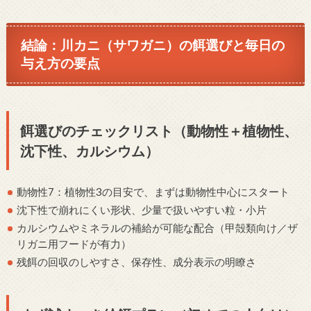
結論：川カニ（サワガニ）の餌選びと毎日の
与え方の要点
餌選びのチェックリスト（動物性＋植物性、
沈下性、カルシウム）
動物性7：植物性3の目安で、まずは動物性中心にスタート
沈下性で崩れにくい形状、少量で扱いやすい粒・小片
カルシウムやミネラルの補給が可能な配合（甲殻類向け／ザ
リガニ用フードが有力）
残餌の回収のしやすさ、保存性、成分表示の明瞭さ