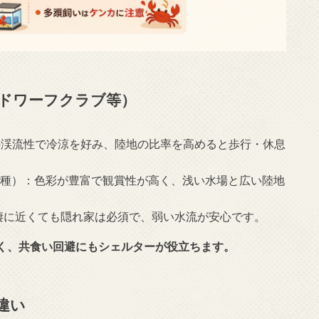
ドワーフクラブ等）
ni）：日本の渓流性で冷涼を好み、陸地の比率を高めると歩行・休息
の小型種）：色彩が豊富で観賞性が高く、浅い水場と広い陸地
完全水棲に近くても隠れ家は必須で、弱い水流が安心です。
く、共食い回避にもシェルターが役立ちます。
違い