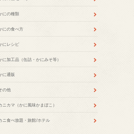
かにの種類
かにの食べ方
かにレシピ
かに加工品（缶詰・かにみそ等）
かに通販
その他
カニカマ（かに風味かまぼこ）
カニ食べ放題・旅館/ホテル