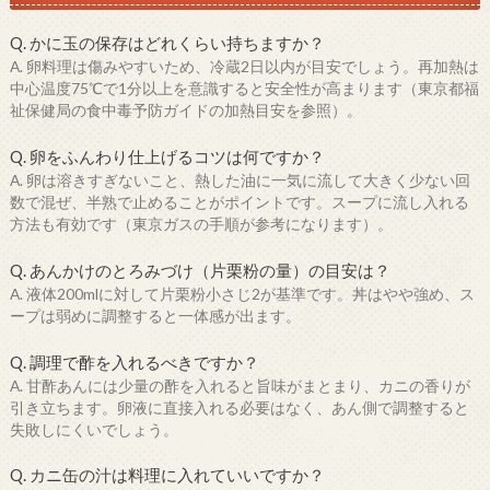
Q. かに玉の保存はどれくらい持ちますか？
A. 卵料理は傷みやすいため、冷蔵2日以内が目安でしょう。再加熱は
中心温度75℃で1分以上を意識すると安全性が高まります（東京都福
祉保健局の食中毒予防ガイドの加熱目安を参照）。
Q. 卵をふんわり仕上げるコツは何ですか？
A. 卵は溶きすぎないこと、熱した油に一気に流して大きく少ない回
数で混ぜ、半熟で止めることがポイントです。スープに流し入れる
方法も有効です（東京ガスの手順が参考になります）。
Q. あんかけのとろみづけ（片栗粉の量）の目安は？
A. 液体200mlに対して片栗粉小さじ2が基準です。丼はやや強め、ス
ープは弱めに調整すると一体感が出ます。
Q. 調理で酢を入れるべきですか？
A. 甘酢あんには少量の酢を入れると旨味がまとまり、カニの香りが
引き立ちます。卵液に直接入れる必要はなく、あん側で調整すると
失敗しにくいでしょう。
Q. カニ缶の汁は料理に入れていいですか？