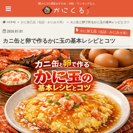
蟹(かに)の通販おすすめ・比較・ランキングなら
HOME
かに加工品（缶詰・かにみそ等）
カニ缶と卵で作るかに玉の基本レシピとコツ
かに加工品（缶詰・かにみそ等）
2026.01.01
カニ缶と卵で作るかに玉の基本レシピとコツ