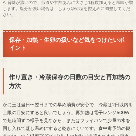
A. 旨味が濃いので、卵液や甘酢あんに大さじ1程度加えると風味が増
します。塩分が強い場合は、しょうゆや塩を控えめに調整してくだ
さい。
保存・加熱・生卵の扱いなど気をつけたいポ
イント
作り置き・冷蔵保存の日数の目安と再加熱の
方法
かに玉は当日〜翌日までの早め消費が安心で、冷蔵は2日以内を
上限の目安にすると良いでしょう。再加熱は電子レンジ600W
で短時間ずつ様子を見ながら、またはフライパンで少量の水を
回し入れて蒸し温めにすると乾きにくいです。食中毒予防の観
点では、中心温度75℃で1分以上の加熱が推奨されます（東京