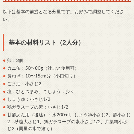
以下は基本の前提となる分量です。お好みで調整してくださ
い。
基本の材料リスト（2人分）
卵：3個
カニ缶：50〜80g（汁ごと使用可）
長ねぎ：10〜15cm分（小口切り）
ごま油：小さじ2
塩：ひとつまみ、こしょう：少々
しょうゆ：小さじ1/2
鶏ガラスープの素：小さじ1/2
甘酢あん用（後述）：水200ml、しょうゆ小さじ2、酢小さじ
2、砂糖大さじ1、鶏ガラスープの素小さじ1/2、片栗粉小さ
じ2（同量の水で溶く）