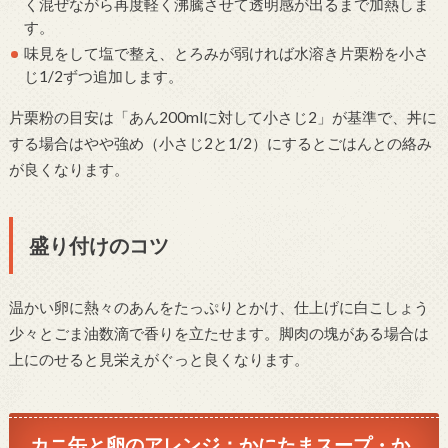
く混ぜながら再度軽く沸騰させて透明感が出るまで加熱しま
す。
味見をして塩で整え、とろみが弱ければ水溶き片栗粉を小さ
じ1/2ずつ追加します。
片栗粉の目安は「あん200mlに対して小さじ2」が基準で、丼に
する場合はやや強め（小さじ2と1/2）にするとごはんとの絡み
が良くなります。
盛り付けのコツ
温かい卵に熱々のあんをたっぷりとかけ、仕上げに白こしょう
少々とごま油数滴で香りを立たせます。脚肉の塊がある場合は
上にのせると見栄えがぐっと良くなります。
カニ缶と卵のアレンジ：かにたまスープ・か