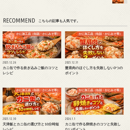
RECOMMEND
こちらの記事も人気です。
かに加工品（缶詰・かにみそ等）
かに加工品（缶詰・かにみそ等）
2025.12.26
2025.12.31
カニ缶で作る炊き込みご飯のコツと
蟹肩肉のほぐし方を失敗しない3つの
レシピ
ポイント
かに加工品（缶詰・かにみそ等）
かに加工品（缶詰・かにみそ等）
2025.12.30
2026.1.1
天津飯とカニ缶の選び方と10分時短
カニ缶で作る卵焼きのコツと失敗し
レシピ
ないポイント