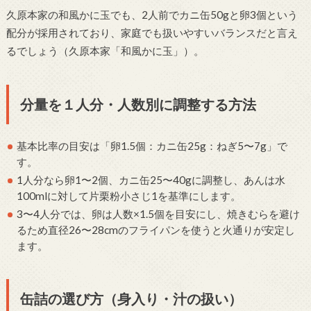
久原本家の和風かに玉でも、2人前でカニ缶50gと卵3個という
配分が採用されており、家庭でも扱いやすいバランスだと言え
るでしょう（久原本家「和風かに玉」）。
分量を１人分・人数別に調整する方法
基本比率の目安は「卵1.5個：カニ缶25g：ねぎ5〜7g」で
す。
1人分なら卵1〜2個、カニ缶25〜40gに調整し、あんは水
100mlに対して片栗粉小さじ1を基準にします。
3〜4人分では、卵は人数×1.5個を目安にし、焼きむらを避け
るため直径26〜28cmのフライパンを使うと火通りが安定し
ます。
缶詰の選び方（身入り・汁の扱い）