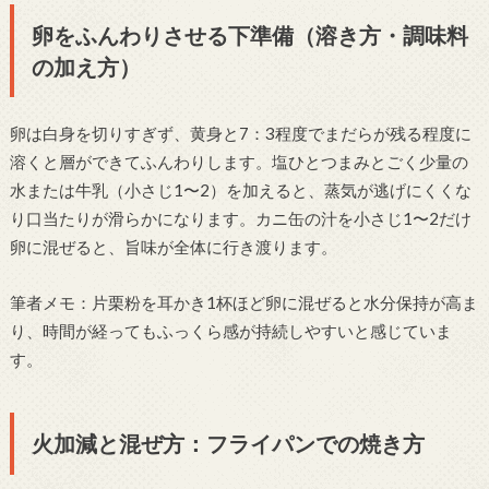
卵をふんわりさせる下準備（溶き方・調味料
の加え方）
卵は白身を切りすぎず、黄身と7：3程度でまだらが残る程度に
溶くと層ができてふんわりします。塩ひとつまみとごく少量の
水または牛乳（小さじ1〜2）を加えると、蒸気が逃げにくくな
り口当たりが滑らかになります。カニ缶の汁を小さじ1〜2だけ
卵に混ぜると、旨味が全体に行き渡ります。
筆者メモ：片栗粉を耳かき1杯ほど卵に混ぜると水分保持が高ま
り、時間が経ってもふっくら感が持続しやすいと感じていま
す。
火加減と混ぜ方：フライパンでの焼き方