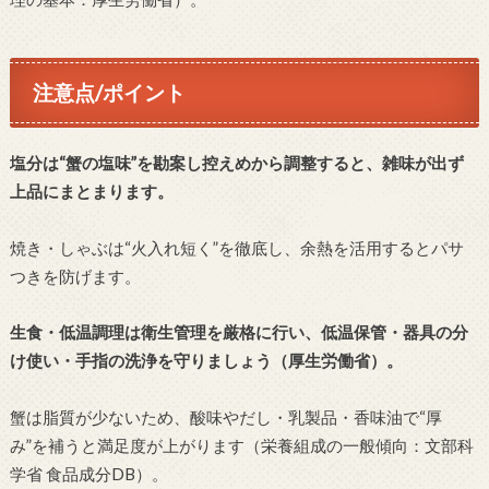
注意点/ポイント
塩分は“蟹の塩味”を勘案し控えめから調整すると、雑味が出ず
上品にまとまります。
焼き・しゃぶは“火入れ短く”を徹底し、余熱を活用するとパサ
つきを防げます。
生食・低温調理は衛生管理を厳格に行い、低温保管・器具の分
け使い・手指の洗浄を守りましょう（厚生労働省）。
蟹は脂質が少ないため、酸味やだし・乳製品・香味油で“厚
み”を補うと満足度が上がります（栄養組成の一般傾向：文部科
学省 食品成分DB）。