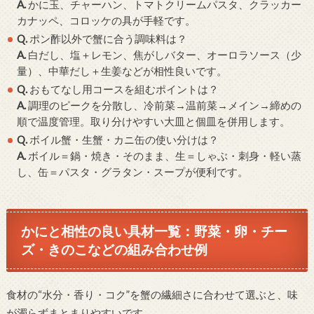
A.
かに玉、チャーハン、トマトクリームパスタ、クラッカー
カナッペ、コロッケの具が手軽です。
Q.
ポン酢以外で蟹に合う調味料は？
A.
白だし、塩＋レモン、焦がしバター、オーロラソース（少
量）、中華だし＋生姜などが相性良いです。
Q.
おもてなし用コースを組むポイントは？
A.
調理のピークを分散し、冷前菜→温前菜→メイン→締めの
順で温度管理。取り分けやすい大皿と個皿を併用します。
Q.
ボイル蟹・生蟹・カニ缶の使い分けは？
A.
ボイル＝鍋・焼き・そのまま、生＝しゃぶ・刺身・軽い蒸
し、缶＝パスタ・グラタン・スープが便利です。
かにと相性の良い具材一覧：野菜・卵・チー
ズ・きのこなどの組み合わせ例
食材の“水分・香り・コク”を蟹の繊細さに合わせて選ぶと、味
が濁らずまとまりやすいです。