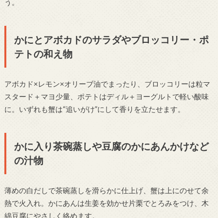
う。
かにとアボカドのサラダやブロッコリー・ポ
テトの和え物
アボカド×レモン×オリーブ油でまったり、ブロッコリーは粒マ
スタード＋マヨ少量、ポテトはディル＋ヨーグルトで軽い酸味
に。いずれも蟹は“追いがけ”にして香りを立たせます。
かに入り茶碗蒸しや豆腐のかにあんかけなど
の汁物
薄めの白だしで茶碗蒸しを滑らかに仕上げ、蟹は上にのせて余
熱で火入れ。かにあんは生姜を効かせ片栗でとろみをつけ、木
綿豆腐にやさしく絡めます。