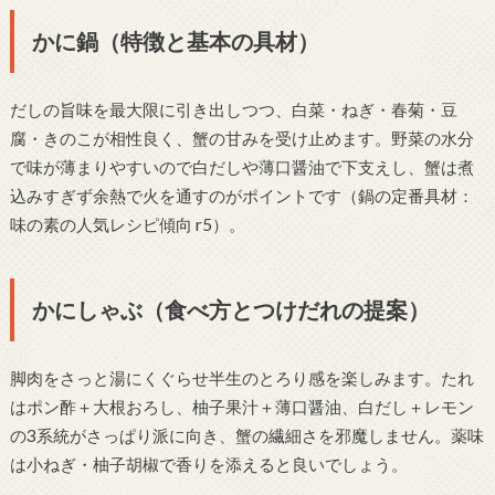
かに鍋（特徴と基本の具材）
だしの旨味を最大限に引き出しつつ、白菜・ねぎ・春菊・豆
腐・きのこが相性良く、蟹の甘みを受け止めます。野菜の水分
で味が薄まりやすいので白だしや薄口醤油で下支えし、蟹は煮
込みすぎず余熱で火を通すのがポイントです（鍋の定番具材：
味の素の人気レシピ傾向 r5）。
かにしゃぶ（食べ方とつけだれの提案）
脚肉をさっと湯にくぐらせ半生のとろり感を楽しみます。たれ
はポン酢＋大根おろし、柚子果汁＋薄口醤油、白だし＋レモン
の3系統がさっぱり派に向き、蟹の繊細さを邪魔しません。薬味
は小ねぎ・柚子胡椒で香りを添えると良いでしょう。