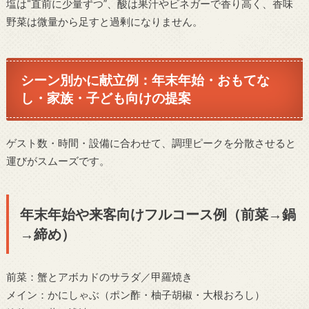
塩は“直前に少量ずつ”、酸は果汁やビネガーで香り高く、香味
野菜は微量から足すと過剰になりません。
シーン別かに献立例：年末年始・おもてな
し・家族・子ども向けの提案
ゲスト数・時間・設備に合わせて、調理ピークを分散させると
運びがスムーズです。
年末年始や来客向けフルコース例（前菜→鍋
→締め）
前菜：蟹とアボカドのサラダ／甲羅焼き
メイン：かにしゃぶ（ポン酢・柚子胡椒・大根おろし）