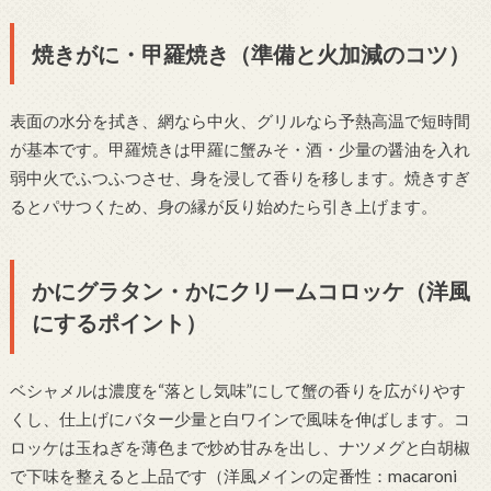
焼きがに・甲羅焼き（準備と火加減のコツ）
表面の水分を拭き、網なら中火、グリルなら予熱高温で短時間
が基本です。甲羅焼きは甲羅に蟹みそ・酒・少量の醤油を入れ
弱中火でふつふつさせ、身を浸して香りを移します。焼きすぎ
るとパサつくため、身の縁が反り始めたら引き上げます。
かにグラタン・かにクリームコロッケ（洋風
にするポイント）
ベシャメルは濃度を“落とし気味”にして蟹の香りを広がりやす
くし、仕上げにバター少量と白ワインで風味を伸ばします。コ
ロッケは玉ねぎを薄色まで炒め甘みを出し、ナツメグと白胡椒
で下味を整えると上品です（洋風メインの定番性：macaroni