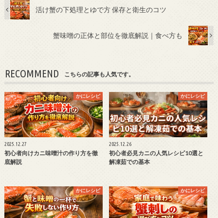
活け蟹の下処理とゆで方 保存と衛生のコツ
蟹味噌の正体と部位を徹底解説｜食べ方も
RECOMMEND
こちらの記事も人気です。
かにレシピ
かにレシピ
2025.12.27
2025.12.26
初心者向けカニ味噌汁の作り方を徹
初心者必見カニの人気レシピ10選と
底解説
解凍茹での基本
かにレシピ
かにレシピ