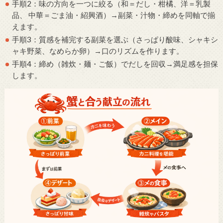
手順2：味の方向を一つに絞る（和＝だし・柑橘、洋＝乳製
品、 中華＝ごま油・紹興酒）→副菜・汁物・締めを同軸で揃
えます。
手順3：質感を補完する副菜を選ぶ（さっぱり酸味、シャキシ
ャキ野菜、なめらか卵）→口のリズムを作ります。
手順4：締め（雑炊・麺・ご飯）でだしを回収→満足感を担保
します。