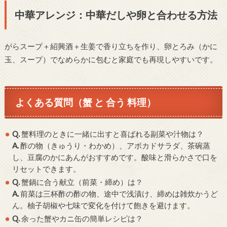
中華アレンジ：中華だしや卵と合わせる方法
がらスープ＋紹興酒＋生姜で香り立ちを作り、卵とろみ（かに
玉、スープ）でなめらかに包むと家庭でも再現しやすいです。
よくある質問（蟹 と 合う 料理）
Q.
蟹料理のときに一緒に出すと喜ばれる副菜や汁物は？
A.
酢の物（きゅうり・わかめ）、アボカドサラダ、茶碗蒸
し、豆腐のかにあんがおすすめです。酸味と滑らかさで口を
リセットできます。
Q.
蟹鍋に合う献立（前菜・締め）は？
A.
前菜は三杯酢の酢の物、途中で浅漬け、締めは雑炊かうど
ん。柚子胡椒や七味で変化を付けて飽きを避けます。
Q.
余った蟹やカニ缶の簡単レシピは？