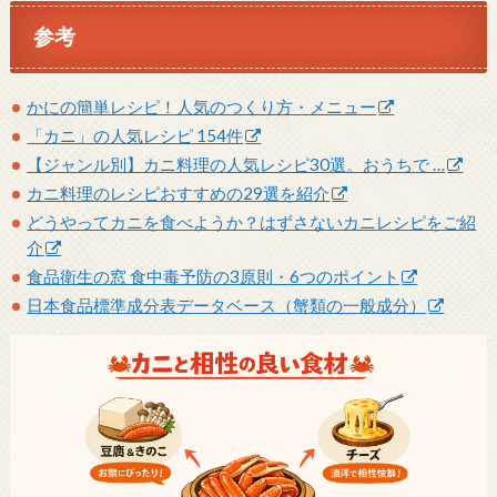
参考
かにの簡単レシピ！人気のつくり方・メニュー
「カニ」の人気レシピ 154件
【ジャンル別】カニ料理の人気レシピ30選。おうちで …
カニ料理のレシピおすすめの29選を紹介
どうやってカニを食べようか？はずさないカニレシピをご紹
介
食品衛生の窓 食中毒予防の3原則・6つのポイント
日本食品標準成分表データベース（蟹類の一般成分）