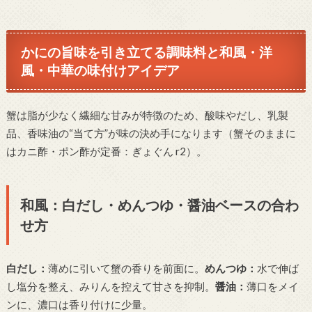
かにの旨味を引き立てる調味料と和風・洋
風・中華の味付けアイデア
蟹は脂が少なく繊細な甘みが特徴のため、酸味やだし、乳製
品、香味油の“当て方”が味の決め手になります（蟹そのままに
はカニ酢・ポン酢が定番：ぎょぐん r2）。
和風：白だし・めんつゆ・醤油ベースの合わ
せ方
白だし：
薄めに引いて蟹の香りを前面に。
めんつゆ：
水で伸ば
し塩分を整え、みりんを控えて甘さを抑制。
醤油：
薄口をメイ
ンに、濃口は香り付けに少量。