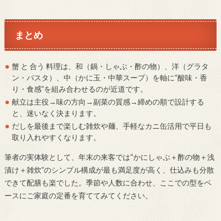
まとめ
蟹 と 合う 料理は、和（鍋・しゃぶ・酢の物）、洋（グラタ
ン・パスタ）、中（かに玉・中華スープ）を軸に“酸味・香
り・食感”を組み合わせるのが近道です。
献立は主役→味の方向→副菜の質感→締めの順で設計する
と、迷いなく決まります。
だしを最後まで楽しむ雑炊や麺、手軽なカニ缶活用で平日も
取り入れやすくなります。
筆者の実体験として、年末の来客では“かにしゃぶ＋酢の物＋浅
漬け＋雑炊”のシンプル構成が最も満足度が高く、仕込みも分散
できて配膳も楽でした。季節や人数に合わせ、ここでの型をベ
ースにご家庭の定番を育ててみてください。