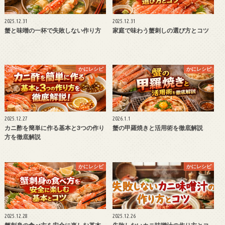
2025.12.31
2025.12.31
蟹と味噌の一杯で失敗しない作り方
家庭で味わう蟹刺しの選び方とコツ
かにレシピ
かにレシピ
2025.12.27
2026.1.1
カニ酢を簡単に作る基本と3つの作り
蟹の甲羅焼きと活用術を徹底解説
方を徹底解説
かにレシピ
かにレシピ
2025.12.28
2025.12.26