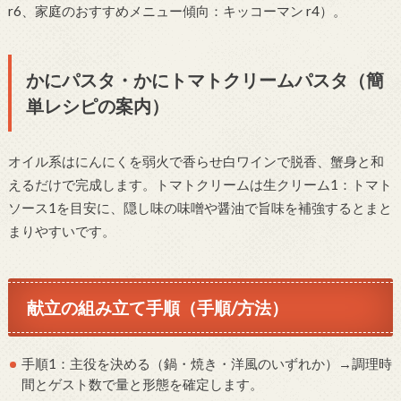
r6、家庭のおすすめメニュー傾向：キッコーマン r4）。
かにパスタ・かにトマトクリームパスタ（簡
単レシピの案内）
オイル系はにんにくを弱火で香らせ白ワインで脱香、蟹身と和
えるだけで完成します。トマトクリームは生クリーム1：トマト
ソース1を目安に、隠し味の味噌や醤油で旨味を補強するとまと
まりやすいです。
献立の組み立て手順（手順/方法）
手順1：主役を決める（鍋・焼き・洋風のいずれか）→調理時
間とゲスト数で量と形態を確定します。