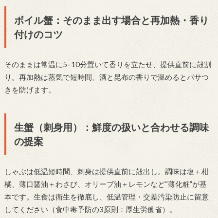
ボイル蟹：そのまま出す場合と再加熱・香り
付けのコツ
そのままは常温に5–10分置いて香りを立たせ、提供直前に殻割
り。再加熱は蒸気で短時間、酒と昆布の香りで温めるとパサつ
きを防げます。
生蟹（刺身用）：鮮度の扱いと合わせる調味
の提案
しゃぶは低温短時間、刺身は提供直前に殻出し。調味は塩＋柑
橘、薄口醤油＋わさび、オリーブ油＋レモンなど“薄化粧”が基
本です。生食は衛生を徹底し、低温管理・交差汚染防止に留意
してください（食中毒予防の3原則：厚生労働省）。