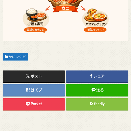
かにレシピ
ポスト
シェア
はてブ
送る
Pocket
feedly