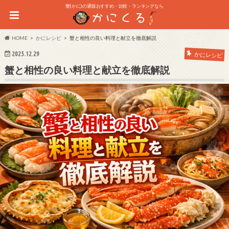
蟹(かに)の通販おすすめ・比較・ランキングなら
HOME
かにレシピ
蟹と相性の良い料理と献立を徹底解説
2025.12.29
かにレシピ
蟹と相性の良い料理と献立を徹底解説