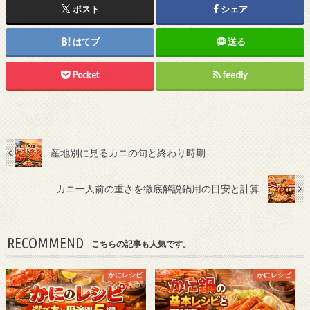
ポスト
シェア
はてブ
送る
Pocket
feedly
産地別に見るカニの旬と終わり時期
カニ一人前の重さを徹底解説鍋用の目安と計算
RECOMMEND
こちらの記事も人気です。
かにレシピ
かにレシピ