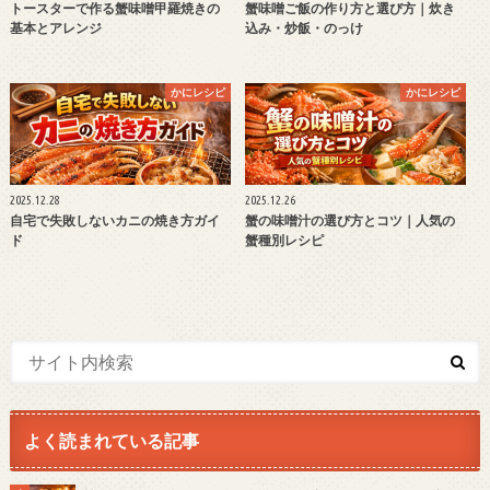
トースターで作る蟹味噌甲羅焼きの
蟹味噌ご飯の作り方と選び方｜炊き
基本とアレンジ
込み・炒飯・のっけ
かにレシピ
かにレシピ
2025.12.28
2025.12.26
自宅で失敗しないカニの焼き方ガイ
蟹の味噌汁の選び方とコツ｜人気の
ド
蟹種別レシピ
よく読まれている記事