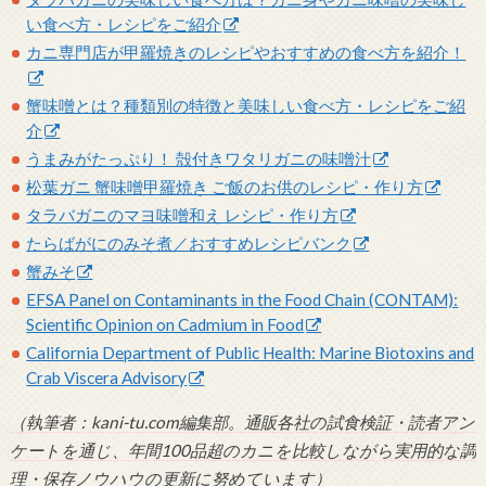
い食べ方・レシピをご紹介
カニ専門店が甲羅焼きのレシピやおすすめの食べ方を紹介！
蟹味噌とは？種類別の特徴と美味しい食べ方・レシピをご紹
介
うまみがたっぷり！ 殻付きワタリガニの味噌汁
松葉ガニ 蟹味噌甲羅焼き ご飯のお供のレシピ・作り方
タラバガニのマヨ味噌和え レシピ・作り方
たらばがにのみそ煮／おすすめレシピバンク
蟹みそ
EFSA Panel on Contaminants in the Food Chain (CONTAM):
Scientific Opinion on Cadmium in Food
California Department of Public Health: Marine Biotoxins and
Crab Viscera Advisory
（執筆者：kani-tu.com編集部。通販各社の試食検証・読者アン
ケートを通じ、年間100品超のカニを比較しながら実用的な調
理・保存ノウハウの更新に努めています）