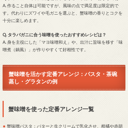
A. 作ること自体は可能ですが、風味の点で満足度は限定的で
す。代わりにズワイや毛ガニを選ぶと、蟹味噌の香りとコクを
十分に楽しめます。
Q. タラバガニに合う味噌を使ったおすすめレシピは？
A. 身を主役にした「マヨ味噌和え」や、出汁に旨味を移す「味
噌煮（鍋風）」が作りやすくて好相性です。
蟹味噌を活かす定番アレンジ：パスタ・茶碗
蒸し・グラタンの例
蟹味噌を使った定番アレンジ一覧
蟹味噌パスタ：バターと生クリームで乳化させ、柑橘や赤胡