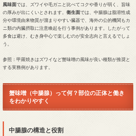
風味面
では、ズワイや毛ガニと比べてコクや香りが弱く、旨味
の厚みが出にくいとされます。
衛生面
では、中腸腺は脂溶性成
分や環境由来物質が溜まりやすい臓器で、海外の公的機関もカ
ニ類の内臓摂取に注意喚起を行う事例があります。したがって
多食は避け、むき身中心で楽しむのが安全志向と言えるでしょ
う。
参照：甲羅焼きはズワイなど蟹味噌の風味が良い種類が推奨と
する実務例があります。
蟹味噌（中腸腺）って何？部位の正体と働き
をわかりやすく
中腸腺の構造と役割