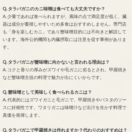
Q. タラバガニのカニ味噌は食べても大丈夫ですか？
A. 少量であれば食べられますが、風味の点で満足度が低く、臓
器は成分が蓄積しやすいため多食はおすすめしません。専門店
も「身を楽しむカニ」であり蟹味噌目的には不向きと解説して
います。海外公的機関も内臓摂取には注意を促す事例がありま
す。
Q. タラバガニが蟹味噌に向かないと言われる理由は？
A. コクと香りの厚みがズワイや毛ガニに劣るとされ、甲羅焼き
など蟹味噌主役の料理で魅力が出にくいからです。
Q. 蟹味噌として美味しく食べられるカニは？
A. 代表的にはズワイガニと毛ガニで、甲羅焼きやパスタのソー
スに好相性です。ワタリガニは味噌汁など出汁を生かす料理で
真価を発揮します。
Q. タラバガニで甲羅焼きは作れますか？代わりのおすすめは？