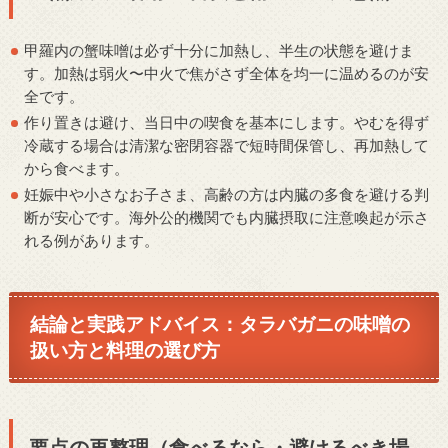
甲羅内の蟹味噌は必ず十分に加熱し、半生の状態を避けま
す。加熱は弱火〜中火で焦がさず全体を均一に温めるのが安
全です。
作り置きは避け、当日中の喫食を基本にします。やむを得ず
冷蔵する場合は清潔な密閉容器で短時間保管し、再加熱して
から食べます。
妊娠中や小さなお子さま、高齢の方は内臓の多食を避ける判
断が安心です。海外公的機関でも内臓摂取に注意喚起が示さ
れる例があります。
結論と実践アドバイス：タラバガニの味噌の
扱い方と料理の選び方
要点の再整理（食べるなら・避けるべき場