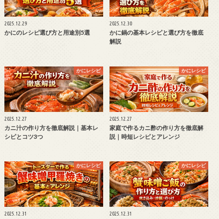
2025.12.29
2025.12.30
かにのレシピ選び方と用途別5選
かに鍋の基本レシピと選び方を徹底
解説
かにレシピ
かにレシピ
2025.12.27
2025.12.27
カニ汁の作り方を徹底解説｜基本レ
家庭で作るカニ酢の作り方を徹底解
シピとコツ3つ
説｜時短レシピとアレンジ
かにレシピ
かにレシピ
2025.12.31
2025.12.31