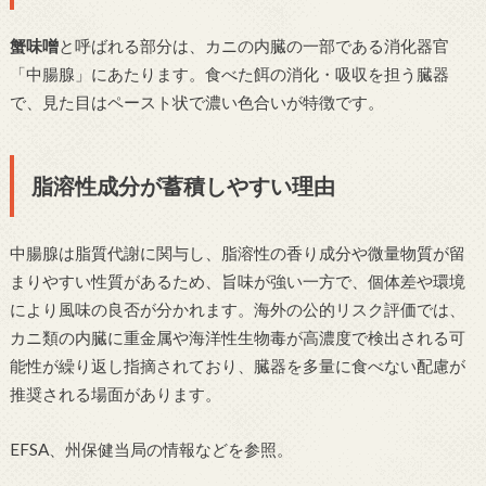
蟹味噌
と呼ばれる部分は、カニの内臓の一部である消化器官
「中腸腺」にあたります。食べた餌の消化・吸収を担う臓器
で、見た目はペースト状で濃い色合いが特徴です。
脂溶性成分が蓄積しやすい理由
中腸腺は脂質代謝に関与し、脂溶性の香り成分や微量物質が留
まりやすい性質があるため、旨味が強い一方で、個体差や環境
により風味の良否が分かれます。海外の公的リスク評価では、
カニ類の内臓に重金属や海洋性生物毒が高濃度で検出される可
能性が繰り返し指摘されており、臓器を多量に食べない配慮が
推奨される場面があります。
EFSA、州保健当局の情報などを参照。