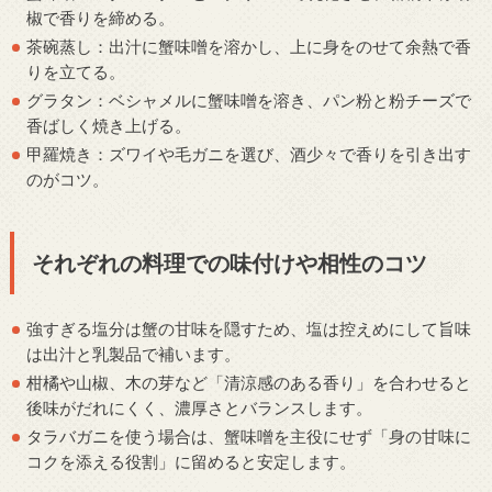
椒で香りを締める。
茶碗蒸し：出汁に蟹味噌を溶かし、上に身をのせて余熱で香
りを立てる。
グラタン：ベシャメルに蟹味噌を溶き、パン粉と粉チーズで
香ばしく焼き上げる。
甲羅焼き：ズワイや毛ガニを選び、酒少々で香りを引き出す
のがコツ。
それぞれの料理での味付けや相性のコツ
強すぎる塩分は蟹の甘味を隠すため、塩は控えめにして旨味
は出汁と乳製品で補います。
柑橘や山椒、木の芽など「清涼感のある香り」を合わせると
後味がだれにくく、濃厚さとバランスします。
タラバガニを使う場合は、蟹味噌を主役にせず「身の甘味に
コクを添える役割」に留めると安定します。