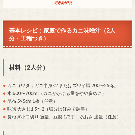
基本レシピ：家庭で作るカニ味噌汁（2人
分・工程つき）
材料（2人分）
カニ（ワタリガニ半身×2 またはズワイ脚 200〜250g）
水 600〜700ml（カニがかぶる量をやや多めに）
昆布 5×5cm 1枚（任意）
味噌 大さじ1.5〜2（塩分は好みで調整）
長ねぎ小口切り 適量、豆腐 1/3丁、あおさ 適量（任意）