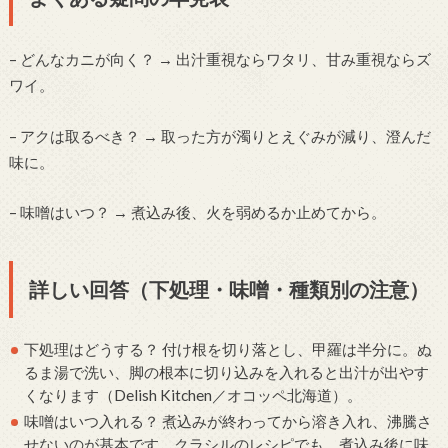
– どんなカニが向く？ → 出汁重視ならワタリ、甘み重視ならズ
ワイ。
– アクは取るべき？ → 取った方が濁りとえぐみが減り、澄んだ
味に。
– 味噌はいつ？ → 煮込み後、火を弱めるか止めてから。
詳しい回答（下処理・味噌・種類別の注意）
下処理はどうする？ 付け根を切り落とし、甲羅は半分に。ぬ
るま湯で洗い、脚の根本に切り込みを入れると出汁が出やす
くなります（Delish Kitchen／オコッペ北海道）。
味噌はいつ入れる？ 煮込みが終わってから溶き入れ、沸騰さ
せないのが基本です。クラシルのレシピでも、煮込み後に味