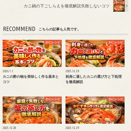
カニ鍋の下ごしらえを徹底解説失敗しないコツ
RECOMMEND
こちらの記事も人気です。
かにレシピ
かにレシピ
2026.1.1
2025.12.29
カニの酢の物を美味しく作る基本と
刺身に適したカニの選び方と下処理
コツ
を徹底解説
かにレシピ
かにレシピ
2025.12.28
2025.12.29