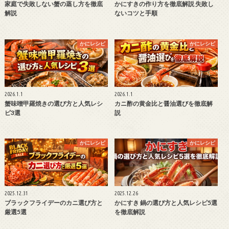
家庭で失敗しない蟹の蒸し方を徹底
かにすきの作り方を徹底解説 失敗し
解説
ないコツと手順
かにレシピ
かにレシピ
2026.1.1
2026.1.1
蟹味噌甲羅焼きの選び方と人気レシ
カニ酢の黄金比と醤油選びを徹底解
ピ3選
説
かにレシピ
かにレシピ
2025.12.31
2025.12.26
ブラックフライデーのカニ選び方と
かにすき 鍋の選び方と人気レシピ5選
厳選5選
を徹底解説