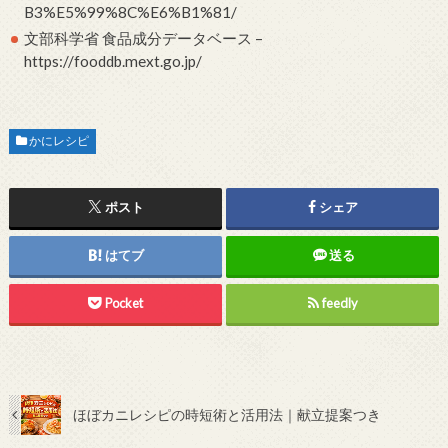
B3%E5%99%8C%E6%B1%81/
文部科学省 食品成分データベース –
https://fooddb.mext.go.jp/
かにレシピ
ポスト
シェア
はてブ
送る
Pocket
feedly
ほぼカニレシピの時短術と活用法｜献立提案つき