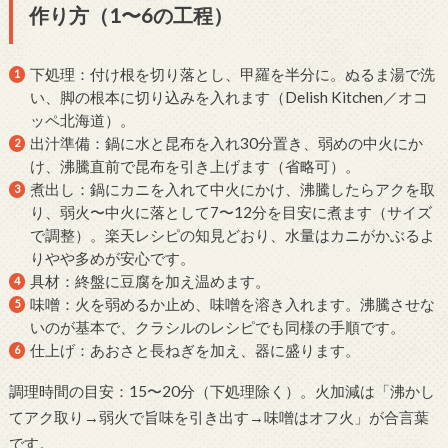
作り方（1〜6の工程）
下処理：付け根を切り落とし、甲羅を半分に。ぬるま湯で洗
い、脚の根本に切り込みを入れます（Delish Kitchen／オコ
ッペ北海道）。
出汁準備：鍋に水と昆布を入れ30分置き、弱めの中火にか
け、沸騰直前で昆布を引き上げます（省略可）。
煮出し：鍋にカニを入れて中火にかけ、沸騰したらアクを取
り、弱火〜中火に落として7〜12分を目安に煮ます（サイズ
で調整）。楽天レシピの知見どおり、水量はカニがかぶるよ
りやや多めが安心です。
具材：終盤に豆腐を加え温めます。
味噌：火を弱めるか止め、味噌を溶き入れます。沸騰させな
いのが基本で、クラシルのレシピでも同様の手順です。
仕上げ：あおさと長ねぎを加え、器に盛ります。
調理時間の目安：15〜20分（下処理除く）。火加減は「沸かし
てアク取り→弱火で旨味を引き出す→味噌はオフ火」が合言葉
です。