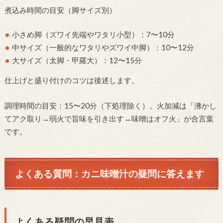
煮込み時間の目安（脚サイズ別）
小さめ脚（ズワイ先端やワタリ小型）：7〜10分
中サイズ（一般的なワタリやズワイ中脚）：10〜12分
大サイズ（太脚・甲羅大）：12〜15分
仕上げと盛り付けのコツは後述します。
調理時間の目安：15〜20分（下処理除く）。火加減は「沸かし
てアク取り→弱火で旨味を引き出す→味噌はオフ火」が合言葉
です。
よくある質問：カニ味噌汁の疑問に答えます
よくある疑問の早見表