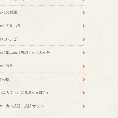
かにの種類
かにの食べ方
かにレシピ
かに加工品（缶詰・かにみそ等）
かに通販
その他
カニカマ（かに風味かまぼこ）
カニ食べ放題・旅館/ホテル