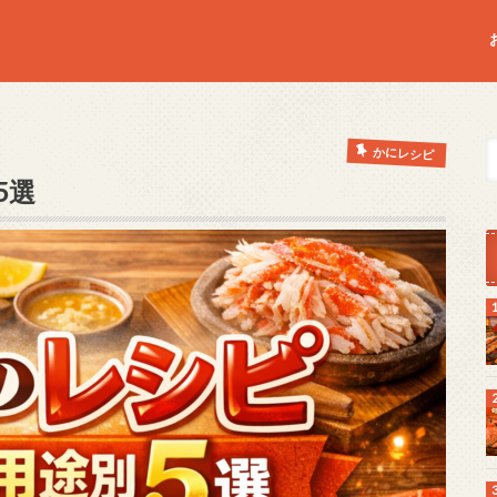
かにレシピ
5選