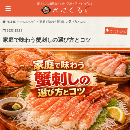
蟹(かに)の通販おすすめ・比較・ランキングなら
HOME
かにレシピ
家庭で味わう蟹刺しの選び方とコツ
2025.12.31
かにレシピ
家庭で味わう蟹刺しの選び方とコツ