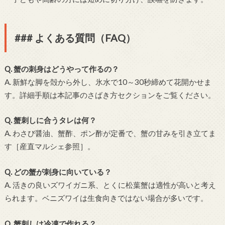
### よくある質問（FAQ）
Q. 蟹の刺身はどうやって作るの？
A. 新鮮な脚を殻から外し、氷水で10～30秒締めて花開かせま
す。詳細手順は本記事のさばき方セクションをご覧ください。
Q. 蟹刺しに合うタレは何？
A. わさび醤油、蟹酢、ポン酢が定番で、蟹の甘みを引き立てま
す［産直マルシェ参照］。
Q. どの蟹が刺身に向いている？
A. 活きの良いズワイガニ系、とくに松葉蟹は適性が高いと考え
られます。ベニズワイは生食向きではない場合が多いです。
Q. 蟹刺しは冷凍で作れる？