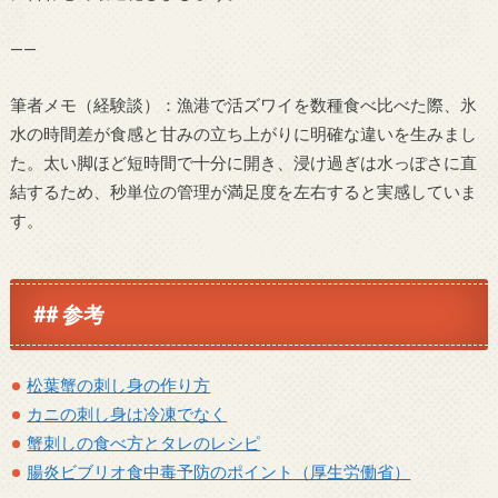
——
筆者メモ（経験談）：漁港で活ズワイを数種食べ比べた際、氷
水の時間差が食感と甘みの立ち上がりに明確な違いを生みまし
た。太い脚ほど短時間で十分に開き、浸け過ぎは水っぽさに直
結するため、秒単位の管理が満足度を左右すると実感していま
す。
## 参考
松葉蟹の刺し身の作り方
カニの刺し身は冷凍でなく
蟹刺しの食べ方とタレのレシピ
腸炎ビブリオ食中毒予防のポイント（厚生労働省）