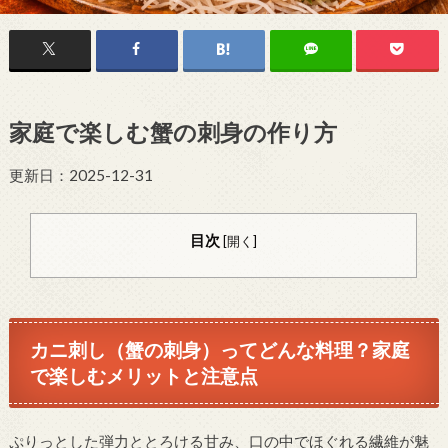
家庭で楽しむ蟹の刺身の作り方
更新日：2025-12-31
目次
[
開く
]
カニ刺し（蟹の刺身）ってどんな料理？家庭
で楽しむメリットと注意点
ぷりっとした弾力ととろける甘み、口の中でほぐれる繊維が魅