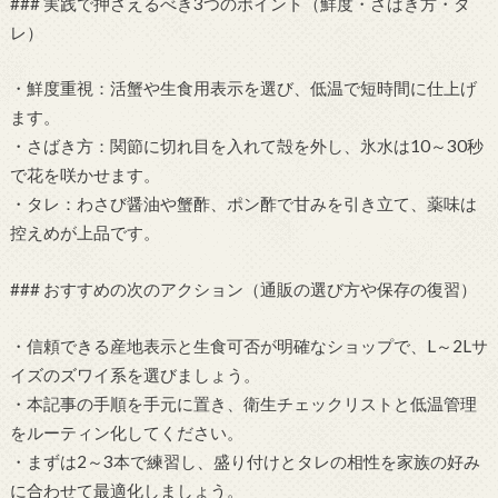
### 実践で押さえるべき3つのポイント（鮮度・さばき方・タ
レ）
・鮮度重視：活蟹や生食用表示を選び、低温で短時間に仕上げ
ます。
・さばき方：関節に切れ目を入れて殻を外し、氷水は10～30秒
で花を咲かせます。
・タレ：わさび醤油や蟹酢、ポン酢で甘みを引き立て、薬味は
控えめが上品です。
### おすすめの次のアクション（通販の選び方や保存の復習）
・信頼できる産地表示と生食可否が明確なショップで、L～2Lサ
イズのズワイ系を選びましょう。
・本記事の手順を手元に置き、衛生チェックリストと低温管理
をルーティン化してください。
・まずは2～3本で練習し、盛り付けとタレの相性を家族の好み
に合わせて最適化しましょう。