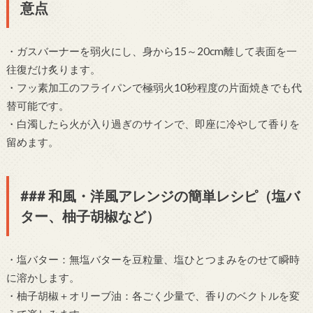
意点
・ガスバーナーを弱火にし、身から15～20cm離して表面を一
往復だけ炙ります。
・フッ素加工のフライパンで極弱火10秒程度の片面焼きでも代
替可能です。
・白濁したら火が入り過ぎのサインで、即座に冷やして香りを
留めます。
### 和風・洋風アレンジの簡単レシピ（塩バ
ター、柚子胡椒など）
・塩バター：無塩バターを豆粒量、塩ひとつまみをのせて瞬時
に溶かします。
・柚子胡椒＋オリーブ油：各ごく少量で、香りのベクトルを変