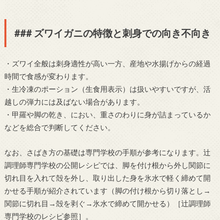
### ズワイガニの特徴と刺身での向き不向き
・ズワイ全般は刺身適性が高い一方、産地や水揚げからの経過
時間で食感が変わります。
・生冷凍のポーション（生食用表示）は扱いやすいですが、活
越しの弾力には及ばない場合があります。
・甲羅や脚の乾き、におい、重さのわりに身が詰まっているか
などを総合で判断してください。
なお、さばき方の基礎は専門学校の手順が参考になります。辻
調理師専門学校の公開レシピでは、脚を付け根から外し関節に
切れ目を入れて殻を外し、取り出した身を氷水で軽く締めて開
かせる手順が紹介されています（脚の付け根から切り落とし→
関節に切れ目→殻を剥ぐ→氷水で締めて開かせる）［辻調理師
専門学校のレシピ参照］。