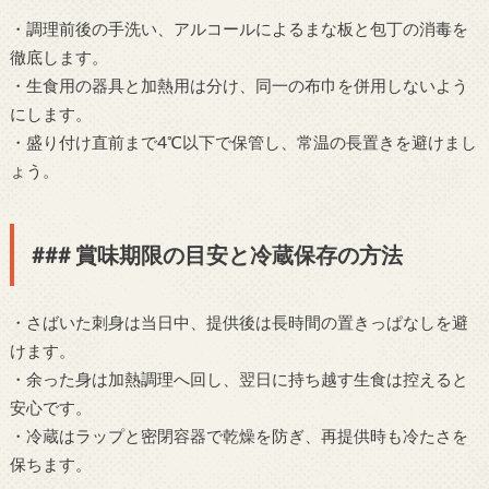
・調理前後の手洗い、アルコールによるまな板と包丁の消毒を
徹底します。
・生食用の器具と加熱用は分け、同一の布巾を併用しないよう
にします。
・盛り付け直前まで4℃以下で保管し、常温の長置きを避けまし
ょう。
### 賞味期限の目安と冷蔵保存の方法
・さばいた刺身は当日中、提供後は長時間の置きっぱなしを避
けます。
・余った身は加熱調理へ回し、翌日に持ち越す生食は控えると
安心です。
・冷蔵はラップと密閉容器で乾燥を防ぎ、再提供時も冷たさを
保ちます。