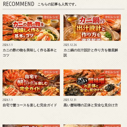
RECOMMEND
こちらの記事も人気です。
かにレシピ
かにレシピ
2026.1.1
2025.12.26
カニの酢の物を美味しく作る基本と
カニ鍋の出汁設計と作り方を徹底解
コツ
説
かにレシピ
かにレシピ
2026.1.1
2025.12.31
自宅で蟹コースを楽しむ完全ガイド
黒い蟹味噌の正体と安全な見分け方
かにレシピ
かにレシピ