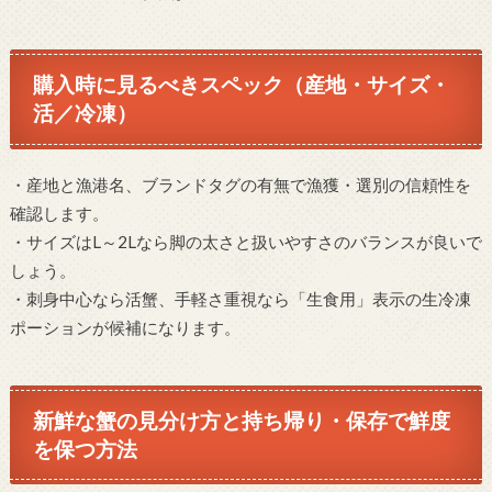
購入時に見るべきスペック（産地・サイズ・
活／冷凍）
・産地と漁港名、ブランドタグの有無で漁獲・選別の信頼性を
確認します。
・サイズはL～2Lなら脚の太さと扱いやすさのバランスが良いで
しょう。
・刺身中心なら活蟹、手軽さ重視なら「生食用」表示の生冷凍
ポーションが候補になります。
新鮮な蟹の見分け方と持ち帰り・保存で鮮度
を保つ方法