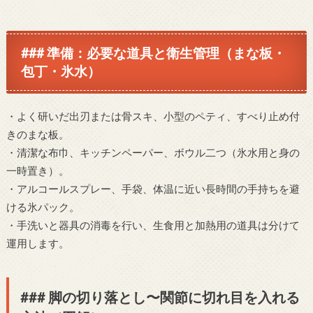
### 準備：必要な道具と衛生管理（まな板・
包丁・氷水）
・よく研いだ出刃または骨スキ、小型のペティ、すべり止め付
きのまな板。
・清潔な布巾、キッチンペーパー、ボウル二つ（氷水用と身の
一時置き）。
・アルコールスプレー、手袋、体温に近い長時間の手持ちを避
ける氷パック。
・手洗いと器具の消毒を行い、生食用と加熱用の道具は分けて
運用します。
### 脚の切り落とし〜関節に切れ目を入れる