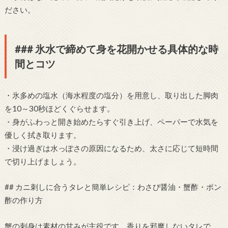
ださい。
### 氷水で締めて身を花開かせる具体的な時
間とコツ
・氷多めの塩水（海水程度の塩分）を用意し、取り出した脚肉
を10～30秒ほどくぐらせます。
・身がふわっと開き始めたらすぐ引き上げ、ペーパーで水気を
優しく拭き取ります。
・浸け過ぎは水っぽさの原因になるため、太さに応じて短時間
で切り上げましょう。
## カニ刺しに合うタレと簡単レシピ：わさび醤油・蟹酢・ポン
酢の作り方
蟹の刺身は素材の甘みが主役です。香りを邪魔しないタレで、