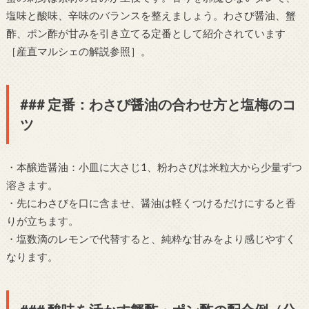
塩味と酸味、辛味のバランスを整えましょう。わさび醤油、蟹
酢、ポン酢が甘みを引き立てる定番として紹介されています
［産直マルシェの解説参照］。
### 定番：わさび醤油の合わせ方と塩梅のコ
ツ
・本醸造醤油：小皿に大さじ1、粉わさびは米粒大から少量ずつ
溶きます。
・先にわさびを口に含ませ、醤油は軽くつけるだけにすると香
りが立ちます。
・塩数滴のレモンで代替すると、純粋な甘みをより感じやすく
なります。