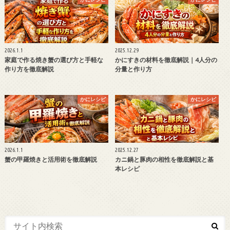
2026.1.1
2025.12.29
家庭で作る焼き蟹の選び方と手軽な
かにすきの材料を徹底解説｜4人分の
作り方を徹底解説
分量と作り方
かにレシピ
かにレシピ
2026.1.1
2025.12.27
蟹の甲羅焼きと活用術を徹底解説
カニ鍋と豚肉の相性を徹底解説と基
本レシピ