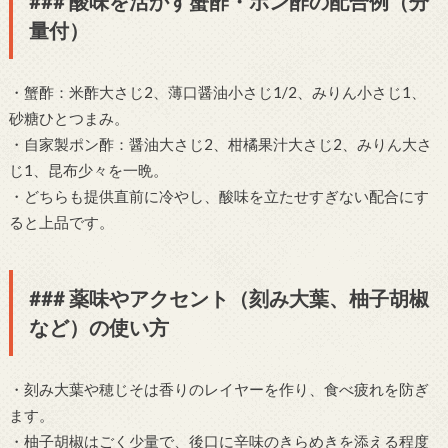
### 酸味を活かす蟹酢・ポン酢の配合例（分
量付）
・蟹酢：米酢大さじ2、薄口醤油小さじ1/2、みりん小さじ1、
砂糖ひとつまみ。
・自家製ポン酢：醤油大さじ2、柑橘果汁大さじ2、みりん大さ
じ1、昆布少々を一晩。
・どちらも提供直前に冷やし、酸味を立たせすぎない配合にす
ると上品です。
### 薬味やアクセント（刻み大葉、柚子胡椒
など）の使い方
・刻み大葉や穂じそは香りのレイヤーを作り、食べ疲れを防ぎ
ます。
・柚子胡椒はごく少量で、後口に辛味のきらめきを添える程度