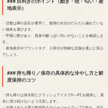
### 目利きのポイント（動き・殻・匂い・産
地表示）
・活蟹は脚の反応が素早く、腹側の水分がだらだら漏れていな
い個体を選びます。
・甲羅に艶があり、異臭や酸っぱい匂いがないことを確認しま
す。
・産地表示やブランドタグ、入荷日が明確な店舗を選ぶと安心
でしょう。
### 持ち帰り／保存の具体的な冷やし方と鮮
度保持のコツ
・持ち帰りは保冷剤とクラッシュアイスで0～4℃を維持し、真
水に浸け続けないよう注意します。
・冷蔵はチルド帯で乾燥防止のペーパーとラップで包み、当日