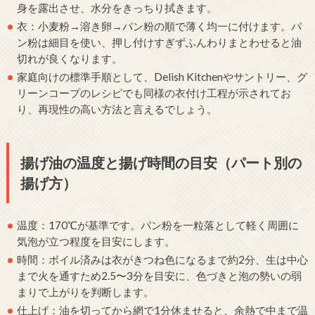
身を露出させ、水分をきっちり拭きます。
衣：小麦粉→溶き卵→パン粉の順で薄く均一に付けます。パ
ン粉は細目を使い、押し付けすぎずふんわりまとわせると油
切れが良くなります。
家庭向けの標準手順として、Delish Kitchenやサントリー、グ
リーンコープのレシピでも同様の衣付け工程が示されてお
り、再現性の高い方法と言えるでしょう。
揚げ油の温度と揚げ時間の目安（パート別の
揚げ方）
温度：170℃が基準です。パン粉を一粒落として軽く周囲に
気泡が立つ程度を目安にします。
時間：ボイル済みは衣がきつね色になるまで約2分、生は中心
まで火を通すため2.5〜3分を目安に、色づきと泡の勢いの弱
まりで上がりを判断します。
仕上げ：油を切ってから網で1分休ませると、余熱で中まで温