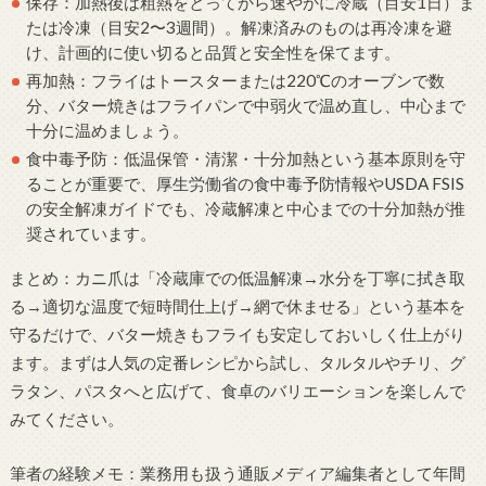
保存：加熱後は粗熱をとってから速やかに冷蔵（目安1日）ま
たは冷凍（目安2〜3週間）。解凍済みのものは再冷凍を避
け、計画的に使い切ると品質と安全性を保てます。
再加熱：フライはトースターまたは220℃のオーブンで数
分、バター焼きはフライパンで中弱火で温め直し、中心まで
十分に温めましょう。
食中毒予防：低温保管・清潔・十分加熱という基本原則を守
ることが重要で、厚生労働省の食中毒予防情報やUSDA FSIS
の安全解凍ガイドでも、冷蔵解凍と中心までの十分加熱が推
奨されています。
まとめ：カニ爪は「冷蔵庫での低温解凍→水分を丁寧に拭き取
る→適切な温度で短時間仕上げ→網で休ませる」という基本を
守るだけで、バター焼きもフライも安定しておいしく仕上がり
ます。まずは人気の定番レシピから試し、タルタルやチリ、グ
ラタン、パスタへと広げて、食卓のバリエーションを楽しんで
みてください。
筆者の経験メモ：業務用も扱う通販メディア編集者として年間