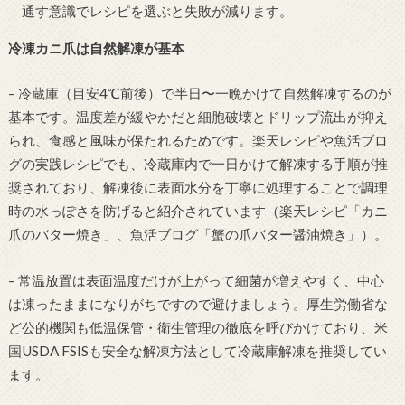
通す意識でレシピを選ぶと失敗が減ります。
冷凍カニ爪は自然解凍が基本
– 冷蔵庫（目安4℃前後）で半日〜一晩かけて自然解凍するのが
基本です。温度差が緩やかだと細胞破壊とドリップ流出が抑え
られ、食感と風味が保たれるためです。楽天レシピや魚活ブロ
グの実践レシピでも、冷蔵庫内で一日かけて解凍する手順が推
奨されており、解凍後に表面水分を丁寧に処理することで調理
時の水っぽさを防げると紹介されています（楽天レシピ「カニ
爪のバター焼き」、魚活ブログ「蟹の爪バター醤油焼き」）。
– 常温放置は表面温度だけが上がって細菌が増えやすく、中心
は凍ったままになりがちですので避けましょう。厚生労働省な
ど公的機関も低温保管・衛生管理の徹底を呼びかけており、米
国USDA FSISも安全な解凍方法として冷蔵庫解凍を推奨してい
ます。