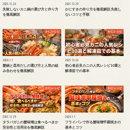
2025.12.26
2025.12.29
失敗しないカニ鍋の選び方と作り方
かにすきの作り方を徹底解説 失敗し
を徹底解説
ないコツと手順
かにレシピ
かにレシピ
2026.1.1
2025.12.26
蟹鍋と昆布だしの選び方と人気の組
初心者必見カニの人気レシピ10選と
み合わせを徹底解説
解凍茹での基本
かにレシピ
かにレシピ
2025.12.29
2026.1.1
タラバガニの蟹味噌は食べるべきか
フライパンで作る蟹味噌甲羅焼きの
安全性と活用法を徹底解説
基本とコツ