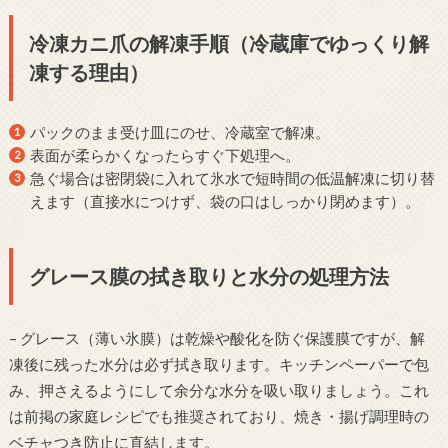
冷凍カニ爪の解凍手順（冷蔵庫でゆっくり解
凍する理由）
パックのまま受け皿にのせ、冷蔵室で解凍。
表面が柔らかくなったらすぐ下処理へ。
急ぐ場合は密閉袋に入れて氷水で短時間の低温解凍に切り替
えます（直接水につけず、袋の口はしっかり閉めます）。
グレース膜の拭き取りと水分の処理方法
– グレース（薄い氷膜）は乾燥や酸化を防ぐ保護膜ですが、解
凍後に残った水分は必ず拭き取ります。キッチンペーパーで包
み、押さえるようにして余分な水分を吸い取りましょう。これ
は前掲の家庭レシピでも推奨されており、焼き・揚げ調理時の
ベチャつき防止に直結します。