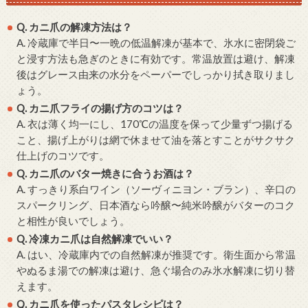
Q. カニ爪の解凍方法は？
A. 冷蔵庫で半日〜一晩の低温解凍が基本で、氷水に密閉袋ご
と浸す方法も急ぎのときに有効です。常温放置は避け、解凍
後はグレース由来の水分をペーパーでしっかり拭き取りまし
ょう。
Q. カニ爪フライの揚げ方のコツは？
A. 衣は薄く均一にし、170℃の温度を保って少量ずつ揚げる
こと、揚げ上がりは網で休ませて油を落とすことがサクサク
仕上げのコツです。
Q. カニ爪のバター焼きに合うお酒は？
A. すっきり系白ワイン（ソーヴィニヨン・ブラン）、辛口の
スパークリング、日本酒なら吟醸〜純米吟醸がバターのコク
と相性が良いでしょう。
Q. 冷凍カニ爪は自然解凍でいい？
A. はい、冷蔵庫内での自然解凍が推奨です。衛生面から常温
やぬるま湯での解凍は避け、急ぐ場合のみ氷水解凍に切り替
えます。
Q. カニ爪を使ったパスタレシピは？