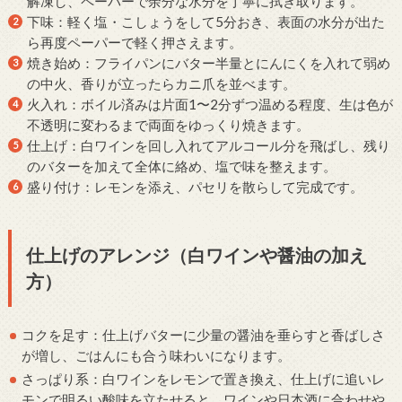
解凍し、ペーパーで余分な水分を丁寧に拭き取ります。
下味：軽く塩・こしょうをして5分おき、表面の水分が出た
ら再度ペーパーで軽く押さえます。
焼き始め：フライパンにバター半量とにんにくを入れて弱め
の中火、香りが立ったらカニ爪を並べます。
火入れ：ボイル済みは片面1〜2分ずつ温める程度、生は色が
不透明に変わるまで両面をゆっくり焼きます。
仕上げ：白ワインを回し入れてアルコール分を飛ばし、残り
のバターを加えて全体に絡め、塩で味を整えます。
盛り付け：レモンを添え、パセリを散らして完成です。
仕上げのアレンジ（白ワインや醤油の加え
方）
コクを足す：仕上げバターに少量の醤油を垂らすと香ばしさ
が増し、ごはんにも合う味わいになります。
さっぱり系：白ワインをレモンで置き換え、仕上げに追いレ
モンで明るい酸味を立たせると、ワインや日本酒に合わせや