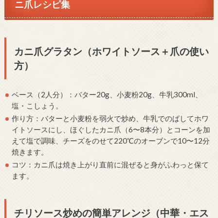
ニ爪レシピ集
カニ爪グラタン（ホワイトソース＋爪の使い
方）
ベース（2人分）：バター20g、小麦粉20g、牛乳300ml、
塩・こしょう。
作り方：バターと小麦粉を弱火で炒め、牛乳でのばしてホワ
イトソースにし、ほぐしたカニ爪（6〜8本分）とコーンを加
えて塩で調味、チーズをのせて220℃のオーブンで10〜12分
焼きます。
コツ：カニ爪は焼き上がり直前に混ぜると身がふわっと保て
ます。
チリソース炒めの簡単アレンジ（中華・エス