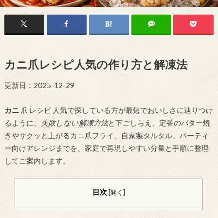
カニ爪レシピ人気の作り方と解凍法
更新日：2025-12-29
カニ
爪 レシピ 人気で探している方が最短でおいしさに辿りつけ
るように、
失敗しない解凍方法
と下ごしらえ、定番のバター焼
きやサクッと上がるカニ爪フライ、自家製タルタル、パーティ
ー向けアレンジまでを、家庭で再現しやすい分量と手順に整理
してご案内します。
目次
[
開く
]