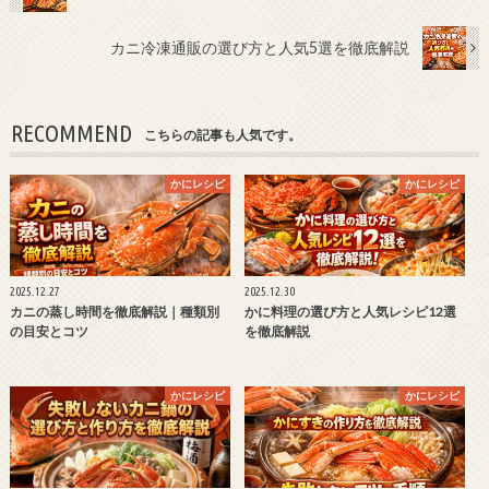
カニ冷凍通販の選び方と人気5選を徹底解説
RECOMMEND
こちらの記事も人気です。
かにレシピ
かにレシピ
2025.12.27
2025.12.30
カニの蒸し時間を徹底解説｜種類別
かに料理の選び方と人気レシピ12選
の目安とコツ
を徹底解説
かにレシピ
かにレシピ