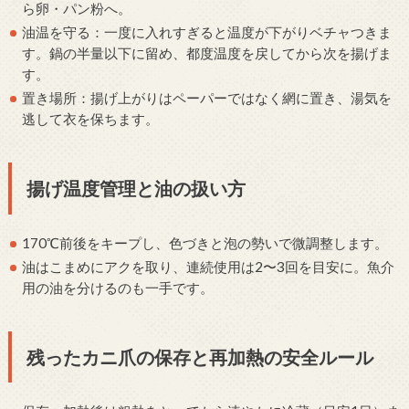
ら卵・パン粉へ。
油温を守る：一度に入れすぎると温度が下がりベチャつきま
す。鍋の半量以下に留め、都度温度を戻してから次を揚げま
す。
置き場所：揚げ上がりはペーパーではなく網に置き、湯気を
逃して衣を保ちます。
揚げ温度管理と油の扱い方
170℃前後をキープし、色づきと泡の勢いで微調整します。
油はこまめにアクを取り、連続使用は2〜3回を目安に。魚介
用の油を分けるのも一手です。
残ったカニ爪の保存と再加熱の安全ルール