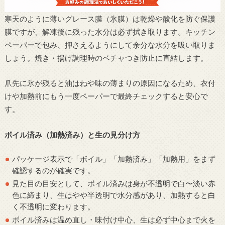
寒天のように薄いグレース膜（氷膜）は乾燥や酸化を防ぐ保護
膜ですが、解凍後に残った水分は必ず拭き取ります。キッチン
ペーパーで包み、押さえるようにして余分な水分を吸い取りま
しょう。焼き・揚げ調理時のベチャつき防止に直結します。
爪先に氷が残ると油はねや味の薄まりの原因になるため、衣付
けや加熱前にもう一度ペーパーで最終チェックすると安心で
す。
ボイル済み（加熱済み）と生の見分け方
パッケージ表示で「ボイル」「加熱済み」「加熱用」をまず
確認するのが確実です。
見た目の目安として、ボイル済みは身が不透明で白〜淡い赤
色に締まり、生はやや半透明で水分感があり、加熱すると白
く不透明に変わります。
ボイル済みは温め直し・味付け中心、生は必ず中心まで火を