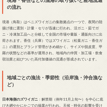
の流れ
境港（鳥取）はベニズワイガニの集散拠点の一つで、夜間の陸
揚げ後に選別・計量・セリが迅速に行われ、活ガニ・茹でガ
ニ・冷凍加工品へと分岐して全国の市場や量販・通販向けに出
荷されます。香住（兵庫）ではズワイガニ（松葉ガニ・香住ガ
ニ）の選別とブランド管理がきめ細かく、サイズや脱皮度、甲
羅の状態などの基準が運用され、地域内の仲買・加工場・飲食
宿泊業と結びついた高付加価値の流通が形成されています。
地域ごとの漁法・季節性（沿岸漁・沖合漁な
ど）
日本海側のズワイガニ
：解禁期（例年11月上旬〜）を中心に底
びき網やかにかごでの操業が行われ、天候・時化の影響を受け