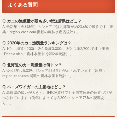
よくある質問
Q. カニの漁獲量が最も多い都道府県はどこ？
A. 最新年（令和3年）のシェアでは北海道が約23.6%で最多です（出
典：region-case.com 掲載の農林水産省統計）。
Q. 2020年のカニ漁獲量ランキングは？
A. 1位 北海道4,200t、2位 鳥取3,000t、3位 兵庫2,700tです（出典：
ITmedia nlab／農林水産省 令和2年統計）。
Q. 北海道のカニ漁獲量は何トン？
A. 令和3年は5,039t（シェア23.6%）が示されています（出典：
region-case.com 掲載の農林水産省統計）。
Q. ベニズワイガニの主産地はどこ？
A. 鳥取県の扱いが大きく、JFRCA資料でも全国首位級の位置づけが
示されています（例年によっては2,200t・シェア73%の記載あ
り）。