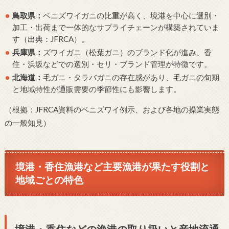
鳥取県：
ベニズワイガニの比重が高く、境港を中心に選別・
加工・出荷まで一体的なサプライチェーンが構築されていま
す（出典：JFRCA）。
兵庫県：
ズワイガニ（松葉ガニ）のブランド化が進み、香
住・浜坂などでの選別・セリ・ブランド管理が特徴です。
北海道：
毛ガニ・タラバガニの存在感があり、毛ガニの旬期
と地域特性が通販需要の季節性にも影響します。
（根拠：JFRCA資料のベニズワイ例示、および各地の操業実態
の一般知見）
境港・香住漁港など主要漁港が果たす役割と
地域ごとの特色
境港・香住などの漁港の取り扱いと産地流通