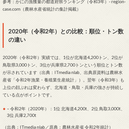
参考：かにの漁獲量の都道府県ランキング（令和3年）- region-
case.com（農林水産省統計の集計掲載）
2020年（令和2年）との比較：順位・トン数
の違い
2020年（令和2年）実績では、1位が北海道4,200トン、2位が
鳥取県3,000トン、3位が兵庫県2,700トンという順位とトン数
が示されています（出典：ITmedia nlab、出典原資料は農林水
産省「令和2年漁業・養殖業生産統計」）。翌年（令和3年）も
上位の顔ぶれは変わらず、北海道・鳥取・兵庫の強さが持続し
ている点がポイントです。
– 令和2年（2020年）：1位 北海道4,200t、2位 鳥取3,000t、
3位 兵庫2,700t
（出典：ITmedia nlab／原典：農林水産省 令和2年統計）