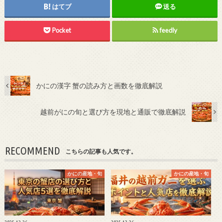
はてブ
送る
Pocket
feedly
かにの漢字 蟹の読み方と画数を徹底解説
越前がにの旬と選び方を現地と通販で徹底解説
RECOMMEND
こちらの記事も人気です。
かにの産地・旬
かにの産地・旬