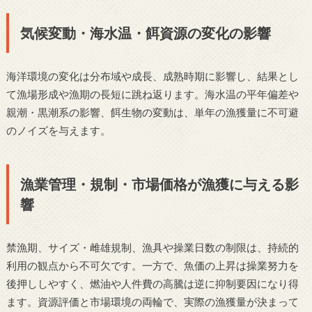
気候変動・海水温・餌資源の変化の影響
海洋環境の変化は分布域や成長、成熟時期に影響し、結果とし
て漁場形成や漁期の長短に跳ね返ります。海水温の平年偏差や
親潮・黒潮系の影響、餌生物の変動は、単年の漁獲量に不可避
のノイズを与えます。
漁業管理・規制・市場価格が漁獲に与える影
響
禁漁期、サイズ・雌雄規制、漁具や操業日数の制限は、持続的
利用の観点から不可欠です。一方で、魚価の上昇は操業努力を
後押ししやすく、燃油や人件費の高騰は逆に抑制要因になり得
ます。資源評価と市場環境の両輪で、実際の漁獲量が決まって