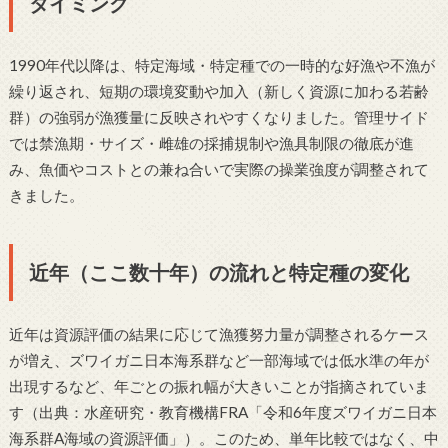
タイミング
1990年代以降は、特定海域・特定種での一時的な好漁や不漁が
繰り返され、短期の環境変動や加入（新しく資源に加わる若齢
群）の強弱が漁獲量に反映されやすくなりました。管理サイド
では禁漁期・サイズ・雌雄の採捕規制や漁具制限の徹底が進
み、魚価やコストとの兼ね合いで実際の操業強度が調整されて
きました。
近年（ここ数十年）の流れと特定種の変化
近年は資源評価の結果に応じて漁獲努力量が調整されるケース
が増え、ズワイガニ日本海系群など一部海域では低水準の年が
出現するなど、年ごとの振れ幅が大きいことが指摘されていま
す（出典：水産研究・教育機構FRA「令和6年度ズワイガニ日本
海系群A海域の資源評価」）。このため、単年比較ではなく、中