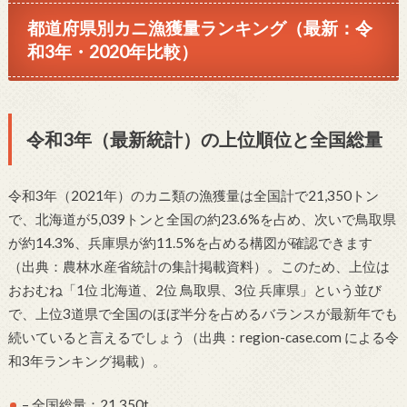
都道府県別カニ漁獲量ランキング（最新：令
和3年・2020年比較）
令和3年（最新統計）の上位順位と全国総量
令和3年（2021年）のカニ類の漁獲量は全国計で21,350トン
で、北海道が5,039トンと全国の約23.6%を占め、次いで鳥取県
が約14.3%、兵庫県が約11.5%を占める構図が確認できます
（出典：農林水産省統計の集計掲載資料）。このため、上位は
おおむね「1位 北海道、2位 鳥取県、3位 兵庫県」という並び
で、上位3道県で全国のほぼ半分を占めるバランスが最新年でも
続いていると言えるでしょう（出典：region-case.com による令
和3年ランキング掲載）。
– 全国総量：21,350t