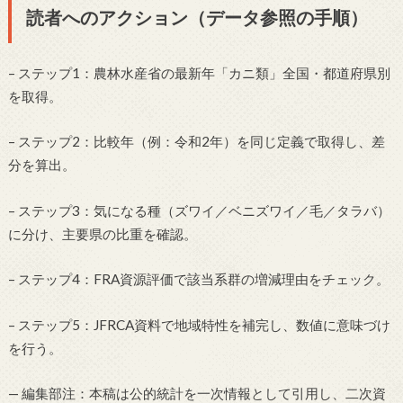
読者へのアクション（データ参照の手順）
– ステップ1：農林水産省の最新年「カニ類」全国・都道府県別
を取得。
– ステップ2：比較年（例：令和2年）を同じ定義で取得し、差
分を算出。
– ステップ3：気になる種（ズワイ／ベニズワイ／毛／タラバ）
に分け、主要県の比重を確認。
– ステップ4：FRA資源評価で該当系群の増減理由をチェック。
– ステップ5：JFRCA資料で地域特性を補完し、数値に意味づけ
を行う。
— 編集部注：本稿は公的統計を一次情報として引用し、二次資