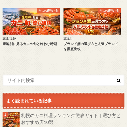
かにの産地・旬
かにの産地・旬
2025.12.29
2026.1.1
産地別に見るカニの旬と終わり時期
ブランド蟹の選び方と人気ブランド
を徹底比較
よく読まれている記事
札幌のカニ料理ランキング徹底ガイド｜選び方と
おすすめ店10選