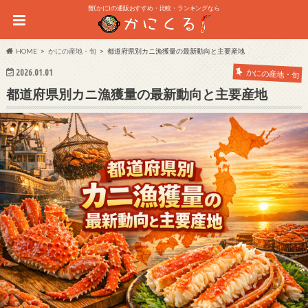
蟹(かに)の通販おすすめ・比較・ランキングなら
HOME
かにの産地・旬
都道府県別カニ漁獲量の最新動向と主要産地
2026.01.01
かにの産地・旬
都道府県別カニ漁獲量の最新動向と主要産地