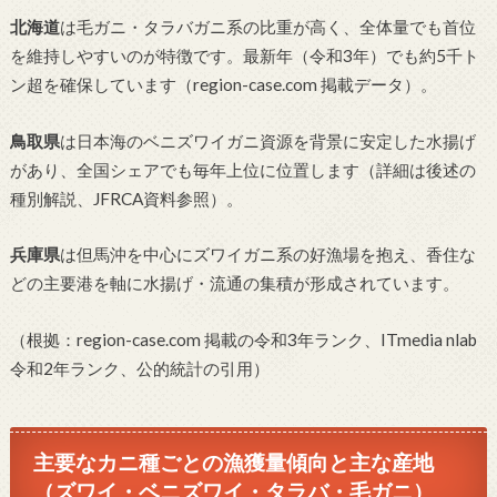
北海道
は毛ガニ・タラバガニ系の比重が高く、全体量でも首位
を維持しやすいのが特徴です。最新年（令和3年）でも約5千ト
ン超を確保しています（region-case.com 掲載データ）。
鳥取県
は日本海のベニズワイガニ資源を背景に安定した水揚げ
があり、全国シェアでも毎年上位に位置します（詳細は後述の
種別解説、JFRCA資料参照）。
兵庫県
は但馬沖を中心にズワイガニ系の好漁場を抱え、香住な
どの主要港を軸に水揚げ・流通の集積が形成されています。
（根拠：region-case.com 掲載の令和3年ランク、ITmedia nlab
令和2年ランク、公的統計の引用）
主要なカニ種ごとの漁獲量傾向と主な産地
（ズワイ・ベニズワイ・タラバ・毛ガニ）