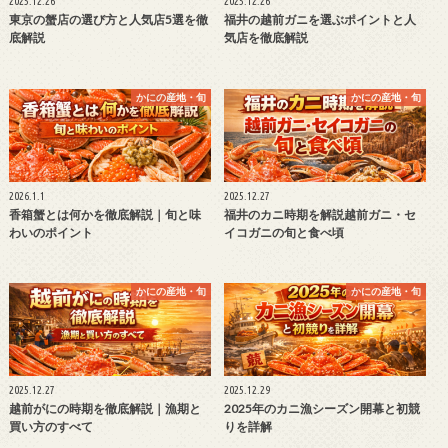
2025.12.26
2025.12.26
東京の蟹店の選び方と人気店5選を徹
福井の越前ガニを選ぶポイントと人
底解説
気店を徹底解説
かにの産地・旬
かにの産地・旬
2026.1.1
2025.12.27
香箱蟹とは何かを徹底解説｜旬と味
福井のカニ時期を解説越前ガニ・セ
わいのポイント
イコガニの旬と食べ頃
かにの産地・旬
かにの産地・旬
2025.12.27
2025.12.29
越前がにの時期を徹底解説｜漁期と
2025年のカニ漁シーズン開幕と初競
買い方のすべて
りを詳解