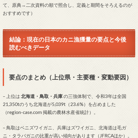
て、原典→二次資料の順で照合し、定義と期間をそろえるのが
おすすめです）
結論：現在の日本のカニ漁獲量の要点と今後
読むべきデータ
要点のまとめ（上位県・主要種・変動要因）
– 上位は
北海道・鳥取・兵庫
の三強体制で、令和3年は全国
21,350tのうち北海道が5,039t（23.6%）を占めました
（region-case.com 掲載の農林水産省統計）。
– 鳥取はベニズワイガニ、兵庫はズワイガニ、北海道は毛ガ
ニ・タラバガニの比重が高い傾向があります（JFRCAほか）。