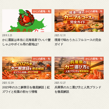
かにの産地・旬
かにの産地・旬
2019.3.25
2025.12.31
かに通販は本当に北海道産でいい? 蟹
境港で味わうカニフルコースの完全
しゃぶやボイル用の産地は?
ガイド
かにの産地・旬
かにの産地・旬
2025.12.29
2025.12.27
2025年のカニ解禁日を徹底解説｜紅
兵庫県のカニ選び方と人気ブランド
ズワイと松葉の初セリ情報
を徹底解説