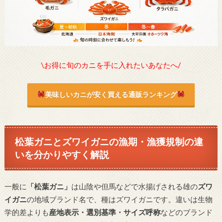
\お得に旬のカニを手に入れたいあなたへ/
美味しいカニが安く買える通販ランキング
松葉ガニとズワイガニの漁期・漁獲規制の違
いを分かりやすく解説
一般に
「松葉ガニ」
は山陰や但馬などで水揚げされる雄の
ズワ
イガニ
の地域ブランド名で、種はズワイガニです。違いは生物
学的差よりも
産地表示・選別基準・サイズ呼称
などのブランド