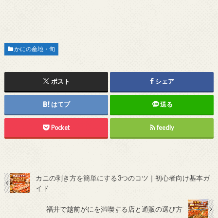
かにの産地・旬
ポスト
シェア
はてブ
送る
Pocket
feedly
カニの剥き方を簡単にする3つのコツ｜初心者向け基本ガ
イド
福井で越前がにを満喫する店と通販の選び方