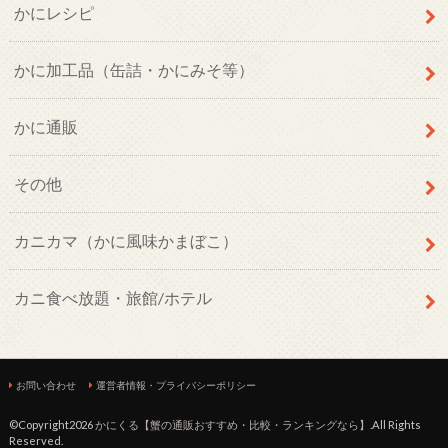
かにレシピ
かに加工品（缶詰・かにみそ等）
かに通販
その他
カニカマ（かに風味かまぼこ）
カニ食べ放題・旅館/ホテル
お問い合わせ
運営者情報・プライバシーポリシー
©Copyright2026
かにくる【蟹の通販おすすめ・比較・ランキングなら】
.All Rights
Reserved.