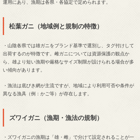
運用にあり、漁期は各県・各協定で定められます。
松葉ガニ（地域例と規制の特徴）
・山陰各県では雄ガニをブランド基準で選別し、タグ付けして
出荷するのが特徴です。雌ガニについては資源保護の観点か
ら、雄より短い漁期や厳格なサイズ制限が設けられる場合が多
い傾向があります。
・漁法は底びき網が主流ですが、地域により利用可否や条件が
異なる漁具（例：かご等）が存在します。
ズワイガニ（漁期・漁法の規制）
・ズワイガニの漁期は「雄・雌」で分けて設定されることが一