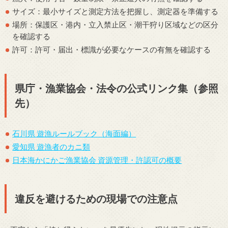
サイズ：最小サイズと測定方法を把握し、測定器を準備する
場所：保護区・港内・立入禁止区・潮干狩り区域などの区分
を確認する
許可：許可・届出・標識が必要なケースの有無を確認する
県庁・漁業協会・法令の公式リンク集（参照
先）
石川県 遊漁ルールブック（海面編）
愛知県 遊漁者のカニ類
日本海かにかご漁業協会 資源管理・許認可の概要
違反を避けるための現場での注意点