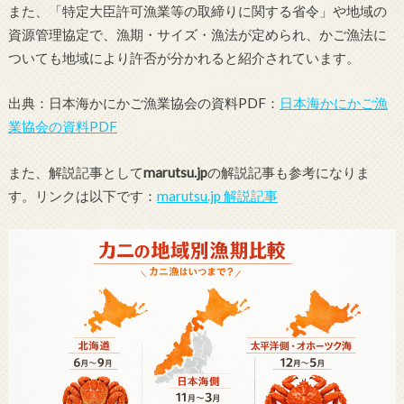
また、「特定大臣許可漁業等の取締りに関する省令」や地域の
資源管理協定で、漁期・サイズ・漁法が定められ、かご漁法に
ついても地域により許否が分かれると紹介されています。
出典：日本海かにかご漁業協会の資料PDF：
日本海かにかご漁
業協会の資料PDF
また、解説記事として
marutsu.jp
の解説記事も参考になりま
す。リンクは以下です：
marutsu.jp 解説記事