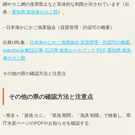
網やカニ網の使用禁止など具体的な制限が示されています（出
典：
愛知県 遊漁者のカニ類
）。
– 日本海かにかご漁業協会（資源管理・許認可の概要）
出典URL集：
日本海かにかご漁業協会 資源管理・許認可の概要
,
marutsu.jp 解説記事
,
石川県 遊漁ルールブック PDF
,
愛知県 遊漁
者のカニ類
その他の県の確認方法と注意点
その他の県の確認方法と注意点
– 県名＋「遊漁 カニ」「禁漁 期間」「漁具 制限」で検索し、県
庁水産ページのPDFやお知らせを確認する