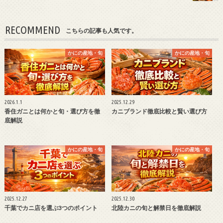
RECOMMEND
こちらの記事も人気です。
かにの産地・旬
かにの産地・旬
2026.1.1
2025.12.29
香住ガニとは何かと旬・選び方を徹
カニブランド徹底比較と賢い選び方
底解説
かにの産地・旬
かにの産地・旬
2025.12.27
2025.12.30
千葉でカニ店を選ぶ3つのポイント
北陸カニの旬と解禁日を徹底解説