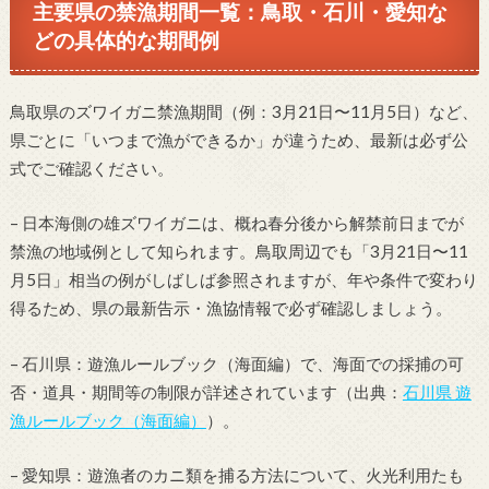
主要県の禁漁期間一覧：鳥取・石川・愛知な
どの具体的な期間例
鳥取県のズワイガニ禁漁期間（例：3月21日〜11月5日）など、
県ごとに「いつまで漁ができるか」が違うため、最新は必ず公
式でご確認ください。
– 日本海側の雄ズワイガニは、概ね春分後から解禁前日までが
禁漁の地域例として知られます。鳥取周辺でも「3月21日〜11
月5日」相当の例がしばしば参照されますが、年や条件で変わり
得るため、県の最新告示・漁協情報で必ず確認しましょう。
– 石川県：遊漁ルールブック（海面編）で、海面での採捕の可
否・道具・期間等の制限が詳述されています（出典：
石川県 遊
漁ルールブック（海面編）
）。
– 愛知県：遊漁者のカニ類を捕る方法について、火光利用たも