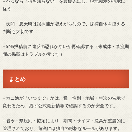
– 不安なら「持ち帰らない」を最優先にし、現地掲示の指示に
従う
– 夜間・悪天時は誤採捕が増えがちなので、採捕自体を控える
判断も大切です
– SNS投稿前に違反の恐れがないか再確認する（未成体・禁漁期
間の掲載はトラブルの元です）
まとめ
– カニ漁が「いつまで」かは、種・性別・地域・年次の告示で
変わるため、必ず公式最新情報で確認するのが安全です。
– 省令・県規則・協定により、期間・サイズ・漁具が重層的に
管理されており、遊漁には独自の厳格なルールがあります。