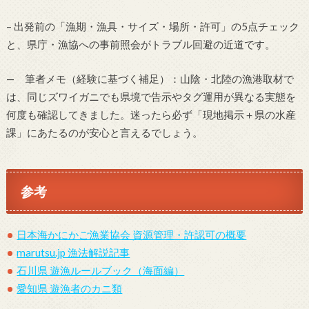
– 出発前の「漁期・漁具・サイズ・場所・許可」の5点チェック
と、県庁・漁協への事前照会がトラブル回避の近道です。
— 筆者メモ（経験に基づく補足）：山陰・北陸の漁港取材で
は、同じズワイガニでも県境で告示やタグ運用が異なる実態を
何度も確認してきました。迷ったら必ず「現地掲示＋県の水産
課」にあたるのが安心と言えるでしょう。
参考
日本海かにかご漁業協会 資源管理・許認可の概要
marutsu.jp 漁法解説記事
石川県 遊漁ルールブック（海面編）
愛知県 遊漁者のカニ類