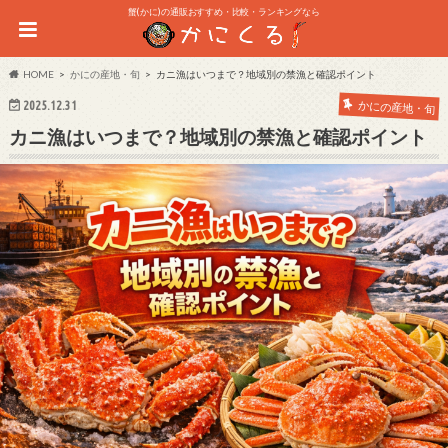
蟹(かに)の通販おすすめ・比較・ランキングなら
HOME
かにの産地・旬
カニ漁はいつまで？地域別の禁漁と確認ポイント
2025.12.31
かにの産地・旬
カニ漁はいつまで？地域別の禁漁と確認ポイント