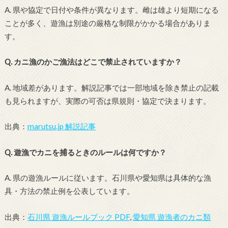
A. 県や協定で日付や条件が異なります。雌は雄より短期になる
ことが多く、遊漁は別途の厳格な制限がかかる場合がありま
す。
Q. カニ漁のかご漁法はどこで禁止されていますか？
A. 地域差があります。解説記事では一部地域を除き禁止の記載
も見られますが、実際の可否は県規則・協定で決まります。
出典：
marutsu.jp 解説記事
Q. 遊漁でカニを捕るときのルールは何ですか？
A. 県の遊漁ルールに従います。石川県や愛知県は具体的な漁
具・方法の禁止例を公表しています。
出典：
石川県 遊漁ルールブック PDF
,
愛知県 遊漁者のカニ類