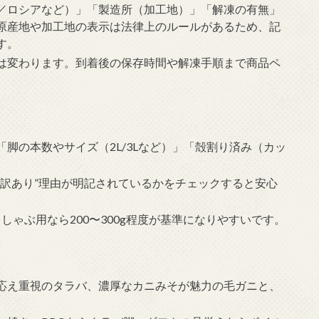
／ロシアなど）」「製造所（加工地）」「解凍の有無」
原産地や加工地の表示は法律上のルールがあるため、記
す。
は変わります。到着後の保存時間や解凍手順まで商品ペ
脚の本数やサイズ（2L/3Lなど）」「殻割り済み（カッ
“訳あり”理由が明記されているかをチェックすると安心
、しゃぶ用なら200〜300g程度が基準になりやすいです。
応え重視のタラバ、濃厚なカニみそが魅力の毛ガニと、