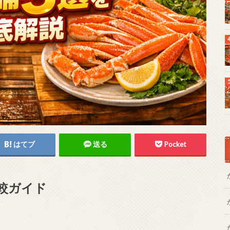
はてブ
送る
Pocket
較ガイド