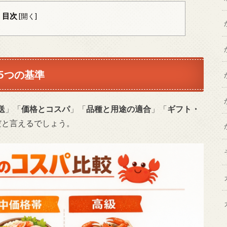
目次
[
開く
]
5つの基準
送
」「
価格とコスパ
」「
品種と用途の適合
」「
ギフト・
だと言えるでしょう。