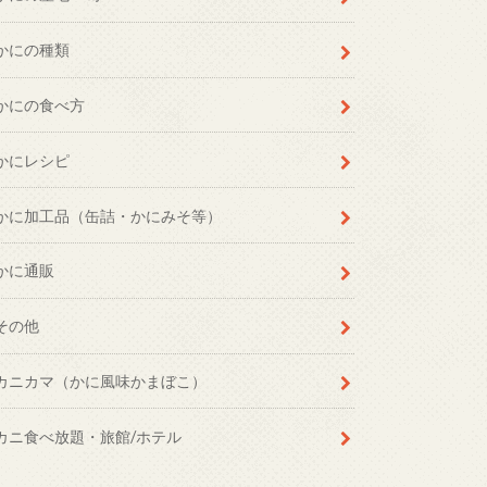
かにの種類
かにの食べ方
かにレシピ
かに加工品（缶詰・かにみそ等）
かに通販
その他
カニカマ（かに風味かまぼこ）
カニ食べ放題・旅館/ホテル