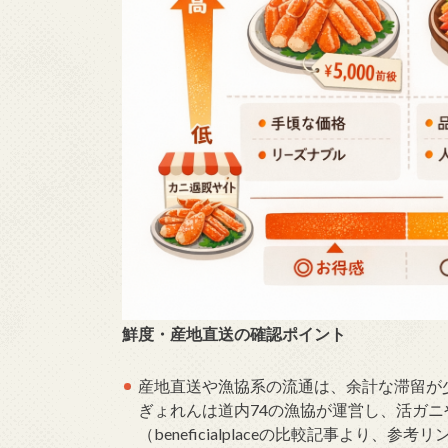
鮮度・産地直送の確認ポイント
産地直送や漁協系の流通は、余計な滞留が
ぎょれんは道内74の漁協が運営し、活ガ
（beneficialplaceの比較記事より、参