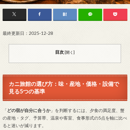
最終更新日：2025-12-28
目次
[
開く
]
カニ旅館の選び方：味・産地・価格・設備で
見る5つの基準
「
どの宿が自分に合うか
」を判断するには、夕食の満足度、蟹
の産地・タグ、予算帯、温泉や客室、食事形式の5点を軸に比べ
ると迷いが減ります。