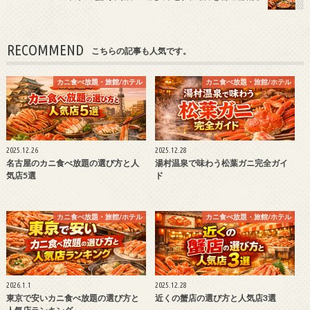
RECOMMEND
こちらの記事も人気です。
カニ食べ放題・旅館/ホテル
カニ食べ放題・旅館/ホテル
2025.12.26
2025.12.28
名古屋のカニ食べ放題の選び方と人
湯村温泉で味わう松葉ガニ完全ガイ
気店5選
ド
カニ食べ放題・旅館/ホテル
カニ食べ放題・旅館/ホテル
2026.1.1
2025.12.28
東京で安いカニ食べ放題の選び方と
近くの蟹店の選び方と人気店3選