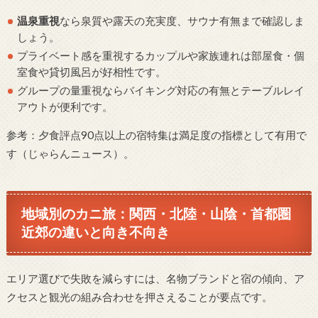
温泉重視
なら泉質や露天の充実度、サウナ有無まで確認しま
しょう。
プライベート感を重視するカップルや家族連れは部屋食・個
室食や貸切風呂が好相性です。
グループの量重視ならバイキング対応の有無とテーブルレイ
アウトが便利です。
参考：夕食評点90点以上の宿特集は満足度の指標として有用で
す（じゃらんニュース）。
地域別のカニ旅：関西・北陸・山陰・首都圏
近郊の違いと向き不向き
エリア選びで失敗を減らすには、名物ブランドと宿の傾向、ア
クセスと観光の組み合わせを押さえることが要点です。