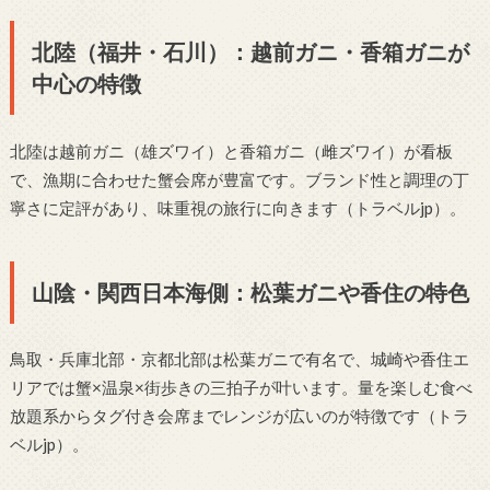
北陸（福井・石川）：越前ガニ・香箱ガニが
中心の特徴
北陸は越前ガニ（雄ズワイ）と香箱ガニ（雌ズワイ）が看板
で、漁期に合わせた蟹会席が豊富です。ブランド性と調理の丁
寧さに定評があり、味重視の旅行に向きます（トラベルjp）。
山陰・関西日本海側：松葉ガニや香住の特色
鳥取・兵庫北部・京都北部は松葉ガニで有名で、城崎や香住エ
リアでは蟹×温泉×街歩きの三拍子が叶います。量を楽しむ食べ
放題系からタグ付き会席までレンジが広いのが特徴です（トラ
ベルjp）。