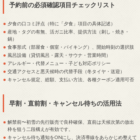
予約前の必須確認項目チェックリスト
夕食の口コミ評点（特に「夕食」項目の具体記述）
産地・タグの有無、活ガニ比率、提供方法（刺し・焼き・
鍋）
食事形式（部屋食・個室・バイキング）、開始時刻の選択肢
風呂設備（貸切風呂・露天・サウナ・営業時間）
アレルギー・代替メニュー・子ども対応ポリシー
交通アクセスと悪天候時の代替手段（冬タイヤ・送迎）
キャンセル規定、総額、支払い方法、各種クーポン適用可否
早割・直前割・キャンセル待ちの活用法
解禁前〜初雪の先行販売で良枠確保、直前は天候次第の放出
枠を狙う二段構えが有効です。
キャンセル待ち通知をONにし、決済導線をあらかじめ整えて