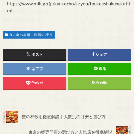
https://www.mlit.go.jp/kankocho/siryou/toukei/shukuhaku.ht
ml
カニ食べ放題・旅館/ホテル
ポスト
シェア
はてブ
送る
Pocket
feedly
蟹の杯数を徹底解説｜人数別の目安と選び方
東京の蟹専門店の選び方と人気店を徹底解説