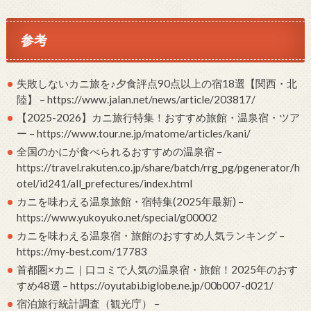
参考
失敗しないカニ旅を♪夕食評点90点以上の宿18選【関西・北
陸】 – https://www.jalan.net/news/article/203817/
【2025-2026】カニ旅行特集！おすすめ旅館・温泉宿・ツア
ー – https://www.tour.ne.jp/matome/articles/kani/
全国のかにが食べられるおすすめの温泉宿 –
https://travel.rakuten.co.jp/share/batch/rrg_pg/pgenerator/h
otel/id241/all_prefectures/index.html
カニを味わえる温泉旅館・宿特集(2025年最新) –
https://www.yukoyuko.net/special/g00002
カニを味わえる温泉宿・旅館のおすすめ人気ランキング –
https://my-best.com/17783
首都圏×カニ｜口コミで人気の温泉宿・旅館！2025年のおす
すめ48選 – https://oyutabi.biglobe.ne.jp/00b007-d021/
宿泊旅行統計調査（観光庁） –