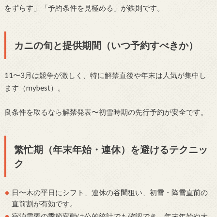
をずらす」「予約条件を見極める」が鉄則です。
カニの旬と提供期間（いつ予約すべきか）
11〜3月は競争が激しく、特に解禁直後や年末は人気が集中し
ます（mybest）。
良条件を取るなら解禁発表〜初雪時期の先行予約が安全です。
繁忙期（年末年始・連休）を避けるテクニッ
ク
日〜木の平日にシフト、連休の谷間狙い、初雪・降雪直前の
直前割が有効です。
宿泊需要の季節変動は公的統計でも確認でき、年末年始や大