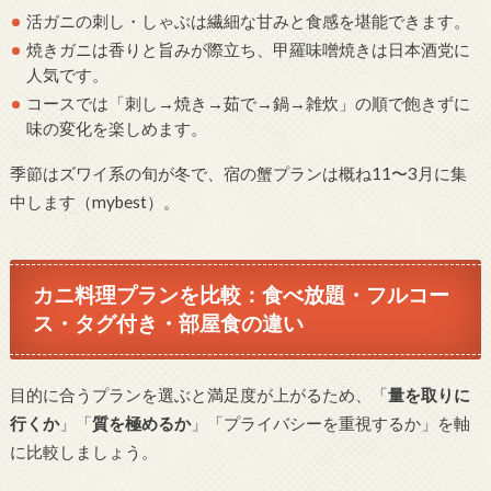
活ガニの刺し・しゃぶは繊細な甘みと食感を堪能できます。
焼きガニは香りと旨みが際立ち、甲羅味噌焼きは日本酒党に
人気です。
コースでは「刺し→焼き→茹で→鍋→雑炊」の順で飽きずに
味の変化を楽しめます。
季節はズワイ系の旬が冬で、宿の蟹プランは概ね11〜3月に集
中します（mybest）。
カニ料理プランを比較：食べ放題・フルコー
ス・タグ付き・部屋食の違い
目的に合うプランを選ぶと満足度が上がるため、「
量を取りに
行くか
」「
質を極めるか
」「プライバシーを重視するか」を軸
に比較しましょう。