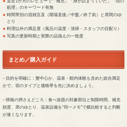
直近1か月のレビューで「補充」「身が詰まっていた」「殻の
処理」のキーワード有無
時間帯別の混雑言及（開場直後／中盤／終了前）と席間のゆ
とり
料理以外の満足度（風呂の温度・清掃・スタッフの目配り）
写真の更新時期と実際の品揃えの一致度
まとめ／購入ガイド
– 目的を明確に：蟹中心か、温泉・館内体験も含めた総合満足
かで、宿のタイプと価格帯を先に決めましょう。
– 情報の押さえどころ：食べ放題の対象部位と制限時間、補充
頻度、席のゆとり、温泉設備を“同一メモ”で横比較すると判断
が速くなります。