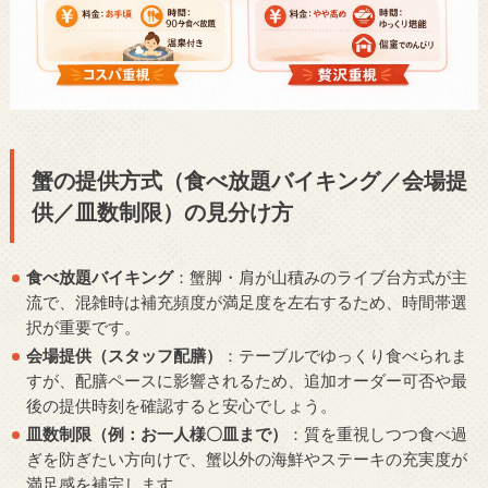
蟹の提供方式（食べ放題バイキング／会場提
供／皿数制限）の見分け方
食べ放題バイキング
：蟹脚・肩が山積みのライブ台方式が主
流で、混雑時は補充頻度が満足度を左右するため、時間帯選
択が重要です。
会場提供（スタッフ配膳）
：テーブルでゆっくり食べられま
すが、配膳ペースに影響されるため、追加オーダー可否や最
後の提供時刻を確認すると安心でしょう。
皿数制限（例：お一人様〇皿まで）
：質を重視しつつ食べ過
ぎを防ぎたい方向けで、蟹以外の海鮮やステーキの充実度が
満足感を補完します。