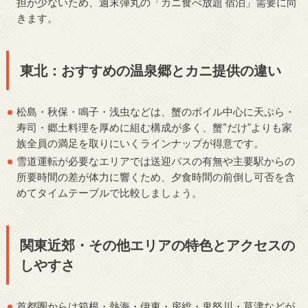
担が少ないため、週末弾丸の「カニ食べ放題 宿泊」需要に向
きます。
東北：おすすめの温泉郷とカニ提供の違い
松島・秋保・鳴子・浅虫などは、蟹のボイル中心に天ぷら・
寿司・郷土料理を厚めに組む構成が多く、蟹“だけ”よりも家
族全員の満足を取りにいくラインナップが得意です。
雪道運転が必要なエリアでは送迎バスの有無や主要駅からの
所要時間の差が体力に響くため、夕食時間の前倒し可否を含
めてタイムテーブルで比較しましょう。
関東近郊・その他エリアの特色とアクセスの
しやすさ
首都圏からは箱根・熱海・伊東・房総・鬼怒川・草津などが