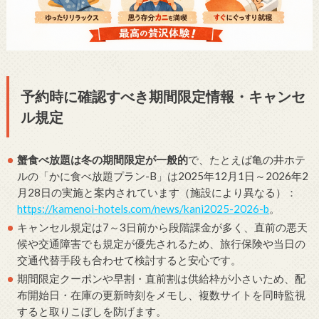
予約時に確認すべき期間限定情報・キャンセ
ル規定
蟹食べ放題は冬の期間限定が一般的
で、たとえば亀の井ホテ
ルの「かに食べ放題プラン-B」は2025年12月1日～2026年2
月28日の実施と案内されています（施設により異なる）：
https://kamenoi-hotels.com/news/kani2025-2026-b
。
キャンセル規定は7～3日前から段階課金が多く、直前の悪天
候や交通障害でも規定が優先されるため、旅行保険や当日の
交通代替手段も合わせて検討すると安心です。
期間限定クーポンや早割・直前割は供給枠が小さいため、配
布開始日・在庫の更新時刻をメモし、複数サイトを同時監視
すると取りこぼしを防げます。