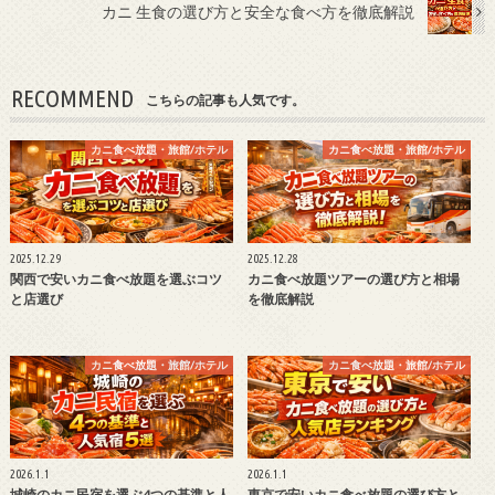
カニ 生食の選び方と安全な食べ方を徹底解説
RECOMMEND
こちらの記事も人気です。
カニ食べ放題・旅館/ホテル
カニ食べ放題・旅館/ホテル
2025.12.29
2025.12.28
関西で安いカニ食べ放題を選ぶコツ
カニ食べ放題ツアーの選び方と相場
と店選び
を徹底解説
カニ食べ放題・旅館/ホテル
カニ食べ放題・旅館/ホテル
2026.1.1
2026.1.1
城崎のカニ民宿を選ぶ4つの基準と人
東京で安いカニ食べ放題の選び方と