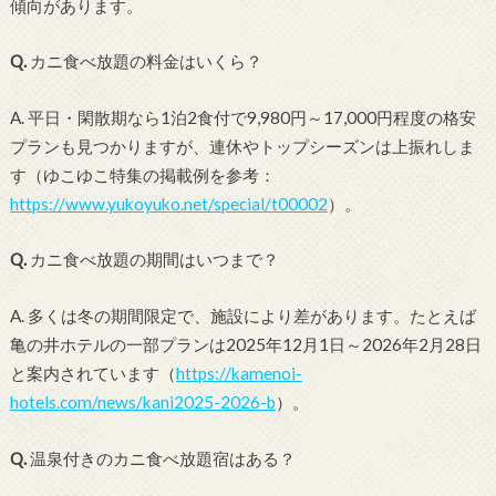
傾向があります。
Q.
カニ食べ放題の料金はいくら？
A. 平日・閑散期なら1泊2食付で9,980円～17,000円程度の格安
プランも見つかりますが、連休やトップシーズンは上振れしま
す（ゆこゆこ特集の掲載例を参考：
https://www.yukoyuko.net/special/t00002
）。
Q.
カニ食べ放題の期間はいつまで？
A. 多くは冬の期間限定で、施設により差があります。たとえば
亀の井ホテルの一部プランは2025年12月1日～2026年2月28日
と案内されています（
https://kamenoi-
hotels.com/news/kani2025-2026-b
）。
Q.
温泉付きのカニ食べ放題宿はある？