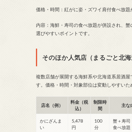
価格・時間：紅がに姿・ズワイ肩付食べ放題が5
内容：海鮮・寿司の食べ放題が併設され、蟹
選びやすいポイントです。
そのほか人気店（まるごと北海
複数店舗が展開する海鮮系や北海道系居酒屋
す。価格・時間・対象部位は変動しやすいた
料金（税
制限時
店名（例）
主な
込）
間
かにざんま
5,478
100
蟹＋寿司
い
円
分
食べ放題