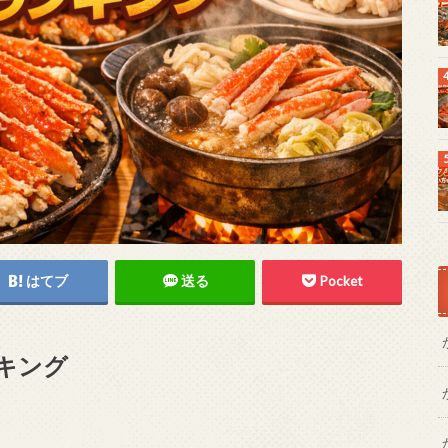
はてブ
送る
Pocket
キング