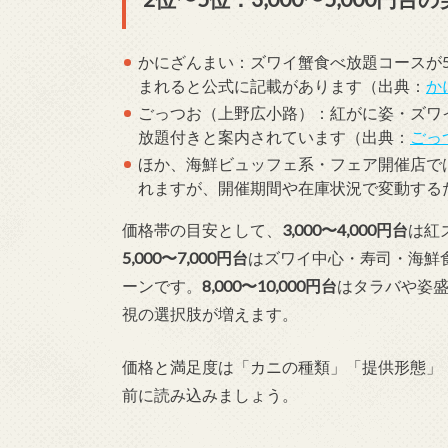
かにざんまい：ズワイ蟹食べ放題コースが5,
まれると公式に記載があります（出典：
か
ごっつお（上野広小路）：紅がに姿・ズワイ
放題付きと案内されています（出典：
ごっ
ほか、海鮮ビュッフェ系・フェア開催店では
れますが、開催期間や在庫状況で変動する
価格帯の目安として、
3,000〜4,000円台
は紅
5,000〜7,000円台
はズワイ中心・寿司・海鮮
ーンです。
8,000〜10,000円台
はタラバや姿
視の選択肢が増えます。
価格と満足度は「カニの種類」「提供形態」
前に読み込みましょう。