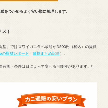
の全体感をつかめるよう安い順に整理します。
ラス）
堂」ではズワイガニ食べ放題が3,800円（税込）の提供
yo.jpの取材レポート
・
価格まとめ記事
）。
催有無・条件は日によって変わる可能性があります。行
。