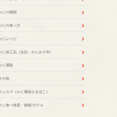
かにの種類
かにの食べ方
かにレシピ
かに加工品（缶詰・かにみそ等）
かに通販
その他
カニカマ（かに風味かまぼこ）
カニ食べ放題・旅館/ホテル