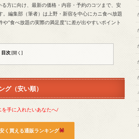
している方に向け、最新の価格・内容・予約のコツまで、安
す。編集部（筆者）は上野・新宿を中心にカニ食べ放題
件や“食べ放題の実際の満足度”に差が出やすいポイント
目次
[
開く
]
ング（安い順）
ニを手に入れたいあなたへ/
安く買える通販ランキング