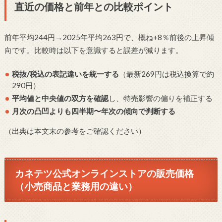
直近の価格と前年との比較ポイント
前年平均244円→2025年平均263円で、概ね+8％前後の上昇傾
向です。比較時は以下を意識すると誤差が減ります。
税抜/税込の表記違いを統一する
（最新269円は税込換算で約
290円）
平均値と中央値の双方を確認
し、特売影響の偏りを補正する
月次の凸凹よりも四半期〜年次の傾向で判断する
（出典は本文末の参考をご確認ください）
カネテツ公式オンラインストアの販売価格
（小売商品と業務用の違い）