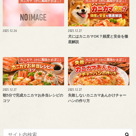
カニカマ（かに風味かまぼこ）
カニカマ（かに風味かまぼこ）
2025.12.26
2025.12.27
犬にはカニカマOK？頻度と安全を徹
底解説
カニカマ（かに風味かまぼこ）
カニカマ（かに風味かまぼこ）
2025.12.27
2025.12.27
朝5分で完成カニカマお弁当レシピの
失敗しないカニカマあんかけチャー
コツ
ハンの作り方