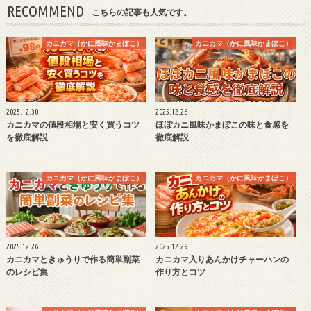
RECOMMEND
こちらの記事も人気です。
カニカマ（かに風味かまぼこ）
カニカマ（かに風味かまぼこ）
2025.12.30
2025.12.26
カニカマの値段相場と安く買うコツ
ほぼカニ風味かまぼこの味と食感を
を徹底解説
徹底解説
カニカマ（かに風味かまぼこ）
カニカマ（かに風味かまぼこ）
2025.12.26
2025.12.29
カニカマときゅうりで作る簡単副菜
カニカマ入りあんかけチャーハンの
のレシピ集
作り方とコツ