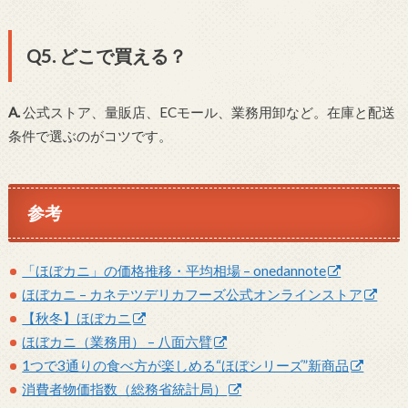
Q5. どこで買える？
A.
公式ストア、量販店、ECモール、業務用卸など。在庫と配送
条件で選ぶのがコツです。
参考
「ほぼカニ」の価格推移・平均相場 – onedannote
ほぼカニ – カネテツデリカフーズ公式オンラインストア
【秋冬】ほぼカニ
ほぼカニ（業務用） – 八面六臂
1つで3通りの食べ方が楽しめる“ほぼシリーズ”新商品
消費者物価指数（総務省統計局）