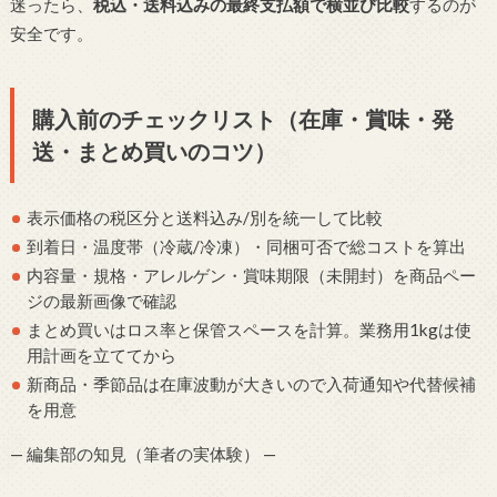
迷ったら、
税込・送料込みの最終支払額で横並び比較
するのが
安全です。
購入前のチェックリスト（在庫・賞味・発
送・まとめ買いのコツ）
表示価格の税区分と送料込み/別を統一して比較
到着日・温度帯（冷蔵/冷凍）・同梱可否で総コストを算出
内容量・規格・アレルゲン・賞味期限（未開封）を商品ペー
ジの最新画像で確認
まとめ買いはロス率と保管スペースを計算。業務用1kgは使
用計画を立ててから
新商品・季節品は在庫波動が大きいので入荷通知や代替候補
を用意
— 編集部の知見（筆者の実体験） —