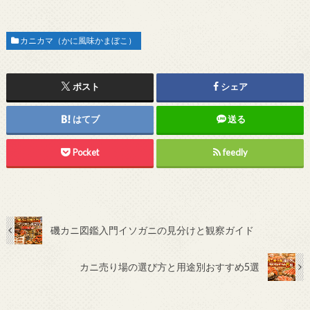
カニカマ（かに風味かまぼこ）
ポスト
シェア
はてブ
送る
Pocket
feedly
磯カニ図鑑入門イソガニの見分けと観察ガイド
カニ売り場の選び方と用途別おすすめ5選