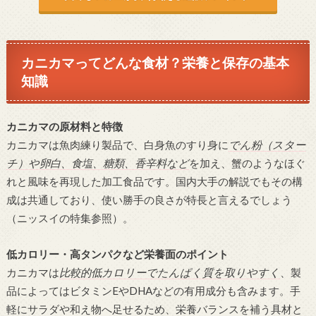
カニカマってどんな食材？栄養と保存の基本
知識
カニカマの原材料と特徴
カニカマは魚肉練り製品で、白身魚のすり身に
でん粉（スター
チ）や卵白、食塩、糖類、香辛料など
を加え、蟹のようなほぐ
れと風味を再現した加工食品です。国内大手の解説でもその構
成は共通しており、使い勝手の良さが特長と言えるでしょう
（ニッスイの特集参照）。
低カロリー・高タンパクなど栄養面のポイント
カニカマは
比較的低カロリーでたんぱく質を取りやすく
、製
品によってはビタミンEやDHAなどの有用成分も含みます。手
軽にサラダや和え物へ足せるため、栄養バランスを補う具材と