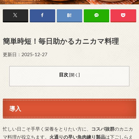
簡単時短！毎日助かるカニカマ料理
更新日：2025-12-27
目次
[
開く
]
導入
忙しい日こそ手早く栄養をとりたい方に、
コスパ抜群
のカニカ
マ料理が役立ちます。
火通りの早い魚肉練り製品
は下ごしらえ