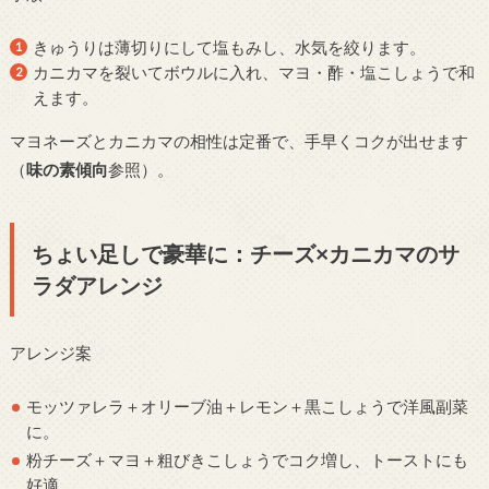
きゅうりは薄切りにして塩もみし、水気を絞ります。
カニカマを裂いてボウルに入れ、マヨ・酢・塩こしょうで和
えます。
マヨネーズとカニカマの相性は定番で、手早くコクが出せます
（
味の素傾向
参照）。
ちょい足しで豪華に：チーズ×カニカマのサ
ラダアレンジ
アレンジ案
モッツァレラ＋オリーブ油＋レモン＋黒こしょうで洋風副菜
に。
粉チーズ＋マヨ＋粗びきこしょうでコク増し、トーストにも
好適。