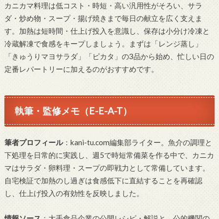
カニカマ料理は低コスト・時短・高い汎用性がそろい、サラ
ダ・炒め物・スープ・揚げ焼きまで毎日の献立を広く支えま
す。加熱は短時間・仕上げ投入を意識し、保存は小分け冷凍と
冷蔵解凍で食感をキープしましょう。まずは「レンジ蒸し」
「きゅうりマヨサラダ」「ピカタ」の3品から始め、忙しい日の
定番レパートリーに加えるのがおすすめです。
執筆・監修メモ（E-E-A-T）
筆者プロフィール
：kani-tu.com編集部ライター。魚介の調理と
下処理を日常的に実践し、週5で時短常備菜を作る中で、カニカ
マはサラダ・卵料理・スープの即戦力として常備しています。
自宅検証で加熱のし過ぎは食感低下に直結することを再確認
し、仕上げ投入の有効性を反映しました。
情報ソース
：大手食品企業の公開レシピ・解説と、公的機関の