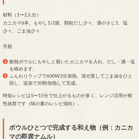
材料（1〜2人分）
カニカマ6本、もやし1/2袋、顆粒だし少々、酒小さじ1、塩
少々、ごま油少々
手順
耐熱ボウルにもやしと裂いたカニカマを入れ、だし・酒・塩
を絡めます。
ふんわりラップで600W2分加熱、混ぜ直してごま油をひと
回し、追加で30秒加熱して完成。
時短レシピは5〜15分で仕上がるものが多く、レンジ活用が相
性抜群です（味の素のレシピ傾向）。
ボウルひとつで完成する和え物（例：カニカ
マの即席ナムル）