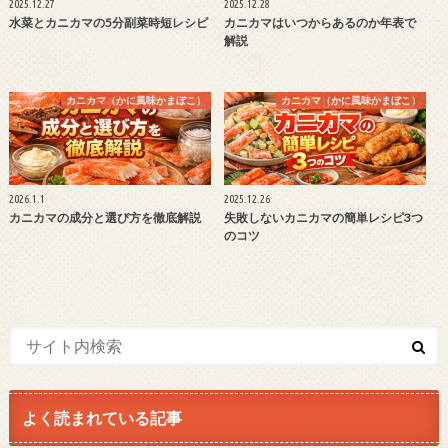
2025.12.27
2025.12.28
水菜とカニカマの5分副菜時短レシピ
カニカマはいつからあるのか年表で
解説
カニカマ（かに風味かまぼこ）
カニカマ（かに風味かまぼこ）
2026.1.1
2025.12.26
カニカマの成分と選び方を徹底解説
失敗しないカニカマの簡単レシピ3つ
のコツ
よく読まれている記事