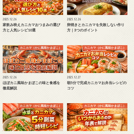
2025.12.26
2025.12.26
家飲み映えカニカマおつまみの選び
卵焼きとカニカマを失敗しない作り
方と人気レシピ10選
方｜3つのポイント
カニカマ（かに風味かまぼこ）
カニカマ（かに風味かまぼこ）
2025.12.26
2025.12.27
ほぼカニ風味かまぼこの味と食感を
朝5分で完成カニカマお弁当レシピの
徹底解説
コツ
カニカマ（かに風味かまぼこ）
カニカマ（かに風味かまぼこ）