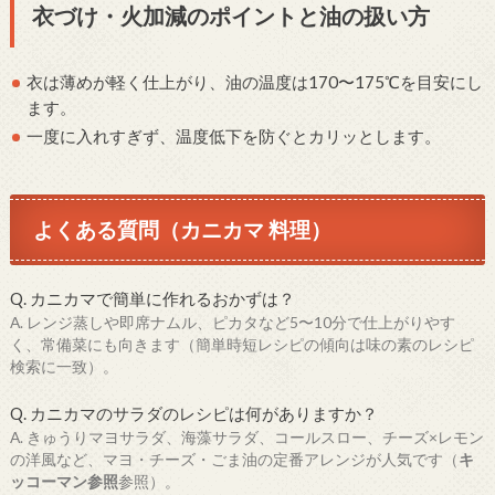
衣づけ・火加減のポイントと油の扱い方
衣は薄めが軽く仕上がり、油の温度は170〜175℃を目安にし
ます。
一度に入れすぎず、温度低下を防ぐとカリッとします。
よくある質問（カニカマ 料理）
Q. カニカマで簡単に作れるおかずは？
A. レンジ蒸しや即席ナムル、ピカタなど5〜10分で仕上がりやす
く、常備菜にも向きます（簡単時短レシピの傾向は味の素のレシピ
検索に一致）。
Q. カニカマのサラダのレシピは何がありますか？
A. きゅうりマヨサラダ、海藻サラダ、コールスロー、チーズ×レモン
の洋風など、マヨ・チーズ・ごま油の定番アレンジが人気です（
キ
ッコーマン参照
参照）。