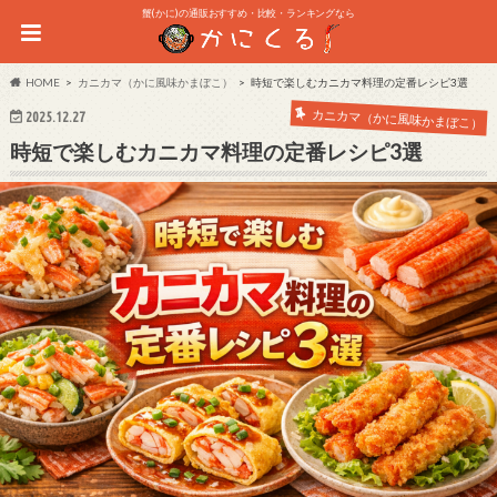
蟹(かに)の通販おすすめ・比較・ランキングなら
HOME
カニカマ（かに風味かまぼこ）
時短で楽しむカニカマ料理の定番レシピ3選
カニカマ（かに風味かまぼこ）
2025.12.27
時短で楽しむカニカマ料理の定番レシピ3選