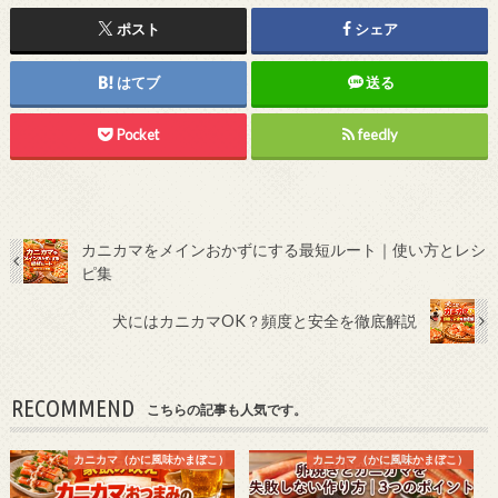
ポスト
シェア
はてブ
送る
Pocket
feedly
カニカマをメインおかずにする最短ルート｜使い方とレシ
ピ集
犬にはカニカマOK？頻度と安全を徹底解説
RECOMMEND
こちらの記事も人気です。
カニカマ（かに風味かまぼこ）
カニカマ（かに風味かまぼこ）