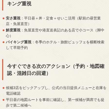
キング重視
安さ重視
：平日昼＋丼・定食＋せいこ活用（駅前の昼営業
店・魚屋直営）
鮮度重視
：魚屋直営や港直送表記のある店で小コース（脚中
心）
バイキング重視
：冬季のホテル・旅館ビュッフェを横断検索
して早期予約
今すぐできる次のアクション（予約・地図確
認・混雑日の回避）
候補3店をピックアップし、公式の当日提供メニューと在庫を
電話確認
平日昼の地図ルートを事前に確認し、第一候補が満席でも徒
歩で第二候補へ