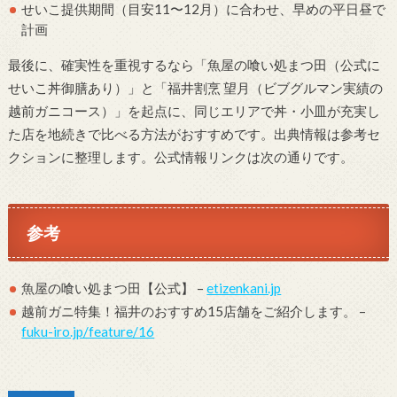
せいこ提供期間（目安11〜12月）に合わせ、早めの平日昼で
計画
最後に、確実性を重視するなら「魚屋の喰い処まつ田（公式に
せいこ丼御膳あり）」と「福井割烹 望月（ビブグルマン実績の
越前ガニコース）」を起点に、同じエリアで丼・小皿が充実し
た店を地続きで比べる方法がおすすめです。出典情報は参考セ
クションに整理します。公式情報リンクは次の通りです。
参考
魚屋の喰い処まつ田【公式】 –
etizenkani.jp
越前ガニ特集！福井のおすすめ15店舗をご紹介します。 –
fuku-iro.jp/feature/16