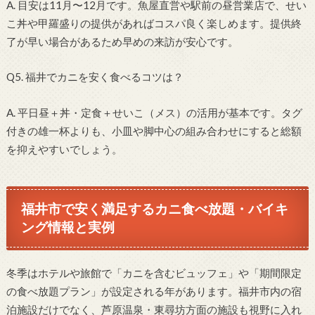
A. 目安は11月〜12月です。魚屋直営や駅前の昼営業店で、せい
こ丼や甲羅盛りの提供があればコスパ良く楽しめます。提供終
了が早い場合があるため早めの来訪が安心です。
Q5. 福井でカニを安く食べるコツは？
A. 平日昼＋丼・定食＋せいこ（メス）の活用が基本です。タグ
付きの雄一杯よりも、小皿や脚中心の組み合わせにすると総額
を抑えやすいでしょう。
福井市で安く満足するカニ食べ放題・バイキ
ング情報と実例
冬季はホテルや旅館で「カニを含むビュッフェ」や「期間限定
の食べ放題プラン」が設定される年があります。福井市内の宿
泊施設だけでなく、芦原温泉・東尋坊方面の施設も視野に入れ