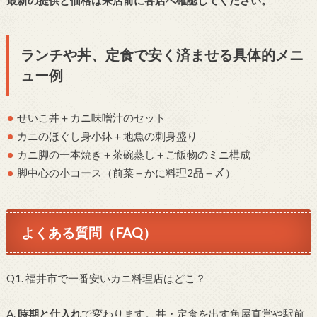
最新の提供と価格は来店前に各店へ確認してください。
ランチや丼、定食で安く済ませる具体的メニ
ュー例
せいこ丼＋カニ味噌汁のセット
カニのほぐし身小鉢＋地魚の刺身盛り
カニ脚の一本焼き＋茶碗蒸し＋ご飯物のミニ構成
脚中心の小コース（前菜＋かに料理2品＋〆）
よくある質問（FAQ）
Q1. 福井市で一番安いカニ料理店はどこ？
A.
時期と仕入れ
で変わります。丼・定食を出す魚屋直営や駅前