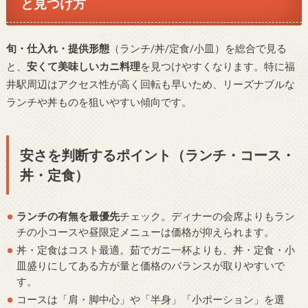
と見つけ方
旬・仕入れ・提供形態
（ランチ/丼/定食/小皿）を総合で見る
と、
安くて美味しいカニ料理
を見つけやすくなります。特に福
井駅周辺はアクセス性が高く回転も早いため、リーズナブルな
ランチや丼ものを狙いやすい傾向です。
安さを判断するポイント（ランチ・コース・
丼・定食）
ランチの有無を最優先
チェック。ディナーの会席よりもラン
チの小コースや昼限定メニューは価格が抑えられます。
丼・定食はコスト最適。茹でガニ一杯よりも、丼・定食・小
皿盛りにしてある方が量と価格のバランスが取りやすいで
す。
コースは「肩・脚中心」や「半身」「小ポーション」を選