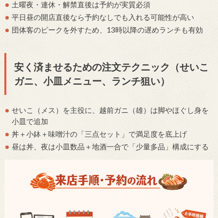
土曜夜・連休・解禁直後は予約が実質必須
平日昼の開店直後なら予約なしでも入れる可能性が高い
団体客のピークを外すため、13時以降の遅めランチも有効
安く済ませるための注文テクニック（せいこ
ガニ、小皿メニュー、ランチ狙い）
せいこ（メス）を主役に、越前ガニ（雄）は脚やほぐし身を
小皿で追加
丼＋小鉢＋味噌汁の「三点セット」で満足度を底上げ
昼は丼、夜は小皿数品＋地酒一合で「少量多品」構成にする