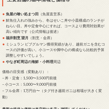
魚屋の喰い処まつ田
（魚屋直営系）
鮮魚仕入れの強みから、冬はせいこ丼や小皿構成のランチが
ねらい目。丼や定食中心にすれば、コースより費用対効果が
高い傾向です（公式情報は後述）
福井割烹 望月
（割烹・会席）
ミシュラン ビブグルマン獲得実績があり、越前ガニを含むコ
ースの評価が高い。小コースや脚中心の構成なら比較的予算
調整しやすいでしょう。
やなぎ町周辺の海鮮・小料理
周辺
価格の目安感（変動あり）：
– 丼・定食：1,500〜3,500円前後
– 小コース：5,000〜9,000円前後
– フル会席：1万円台〜（タグ付き越前ガニは相場が大きく変
動）