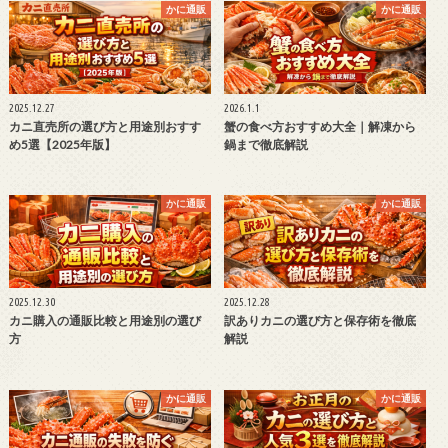
かに通販
かに通販
2025.12.27
2026.1.1
カニ直売所の選び方と用途別おすす
蟹の食べ方おすすめ大全｜解凍から
め5選【2025年版】
鍋まで徹底解説
かに通販
かに通販
2025.12.30
2025.12.28
カニ購入の通販比較と用途別の選び
訳ありカニの選び方と保存術を徹底
方
解説
かに通販
かに通販