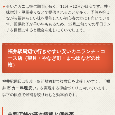
せいこガニは提供期間が短く、11月〜12月が目安です。丼・
味噌汁・甲羅盛りなどで提供されることが多く、予算を抑え
ながら福井らしい味を堪能したい初心者の方にも向いていま
す。提供終了が早い年もあるため、12月上旬までの平日ラン
チを目標にすると機会を逃しにくいでしょう。
福井駅周辺で行きやすい安いカニランチ・コ
ース店（望月・やなぎ町・まつ田などの比
較）
福井駅周辺は徒歩・短距離移動で複数店を比較しやすく、「
福
井 市 カニ 料理 安い
」を実現する導線づくりに向いています。
以下の観点で候補を絞り込むと効率的です。
主要店舗の基本情報と価格帯