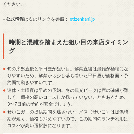
ください。
–
公式情報
は次のリンクを参照：
etizenkani.jp
時期と混雑を踏まえた狙い目の来店タイミン
グ
旬の序盤直後と平日昼が狙い目。解禁直後は混雑が極端にな
りやすいため、解禁から少し落ち着いた平日昼が価格面・予
約面で動きやすいです。
連休・土曜夜は早めの予約。冬の観光ピークは席の確保が難
しく、価格の高いコースしか残っていないこともあるため、
3〜7日前の予約が安全でしょう。
せいこガニの提供期間を逃さない。メス（せいこ）は提供時
期が短く、価格も抑えやすいので、この期間のランチ利用は
コスパが高い選択肢になります。