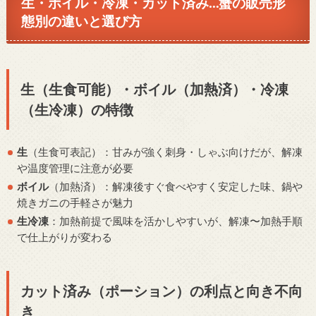
生・ボイル・冷凍・カット済み…蟹の販売形
態別の違いと選び方
生（生食可能）・ボイル（加熱済）・冷凍
（生冷凍）の特徴
生
（生食可表記）：甘みが強く刺身・しゃぶ向けだが、解凍
や温度管理に注意が必要
ボイル
（加熱済）：解凍後すぐ食べやすく安定した味、鍋や
焼きガニの手軽さが魅力
生冷凍
：加熱前提で風味を活かしやすいが、解凍〜加熱手順
で仕上がりが変わる
カット済み（ポーション）の利点と向き不向
き