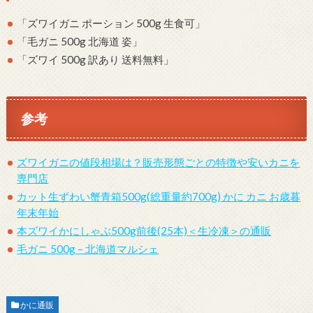
「ズワイガニ ポーション 500g 生食可」
「毛ガニ 500g 北海道 姿」
「ズワイ 500g 訳あり 送料無料」
参考
ズワイガニの値段相場は？販売形態ごとの特徴や安いカニを
専門店
カット生ずわい蟹青箱500g(総重量約700g) かに カニ お歳暮
年末年始
本ズワイかにしゃぶ500g前後(25本)＜生冷凍＞の通販
毛ガニ 500g – 北海道マルシェ
かに通販