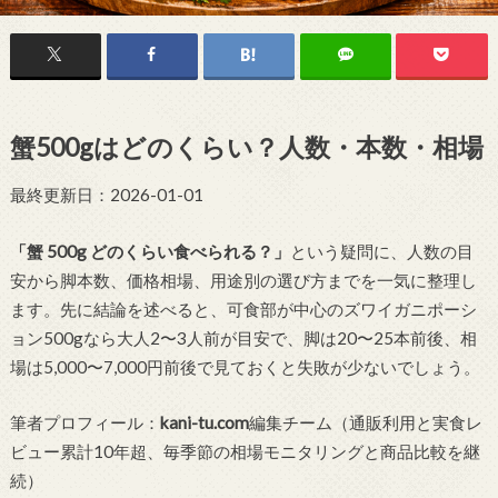
蟹500gはどのくらい？人数・本数・相場
最終更新日：2026-01-01
「蟹 500g どのくらい食べられる？」
という疑問に、人数の目
安から脚本数、価格相場、用途別の選び方までを一気に整理し
ます。先に結論を述べると、可食部が中心のズワイガニポーシ
ョン500gなら大人2〜3人前が目安で、脚は20〜25本前後、相
場は5,000〜7,000円前後で見ておくと失敗が少ないでしょう。
筆者プロフィール：
kani-tu.com
編集チーム（通販利用と実食レ
ビュー累計10年超、毎季節の相場モニタリングと商品比較を継
続）