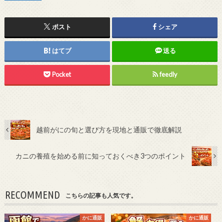
ポスト
シェア
はてブ
送る
Pocket
feedly
越前がにの旬と選び方を現地と通販で徹底解説
カニの養殖を始める前に知っておくべき3つのポイント
RECOMMEND
こちらの記事も人気です。
かに通販
かに通販