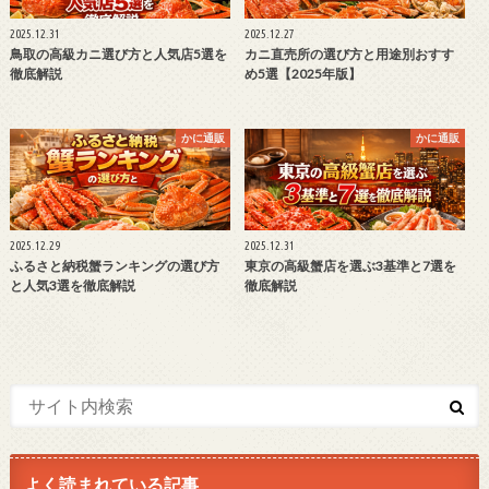
2025.12.31
2025.12.27
鳥取の高級カニ選び方と人気店5選を
カニ直売所の選び方と用途別おすす
徹底解説
め5選【2025年版】
かに通販
かに通販
2025.12.29
2025.12.31
ふるさと納税蟹ランキングの選び方
東京の高級蟹店を選ぶ3基準と7選を
と人気3選を徹底解説
徹底解説
よく読まれている記事