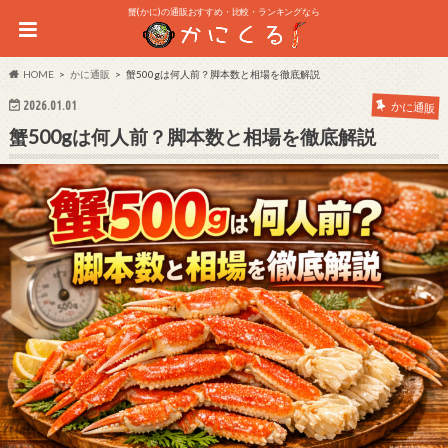
蟹(かに)の通販おすすめ・比較・ランキングなら
HOME
かに通販
蟹500gは何人前？脚本数と相場を徹底解説
2026.01.01
かに通販
蟹500gは何人前？脚本数と相場を徹底解説