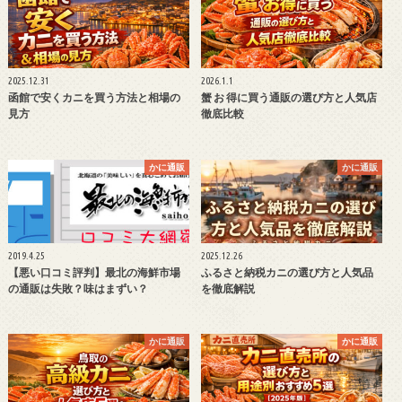
2025.12.31
2026.1.1
函館で安くカニを買う方法と相場の
蟹 お 得に買う通販の選び方と人気店
見方
徹底比較
かに通販
かに通販
2019.4.25
2025.12.26
【悪い口コミ評判】最北の海鮮市場
ふるさと納税カニの選び方と人気品
の通販は失敗？味はまずい？
を徹底解説
かに通販
かに通販