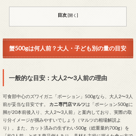
目次
[
開く
]
蟹500gは何人前？大人・子ども別の量の目安
一般的な目安：大人2〜3人前の理由
可食部中心のズワイガニ「ポーション」500gなら、大人2〜3人
前が妥当な目安です。
カニ専門店マルツ
は「ポーション500gに
脚が20本前後入り、大人2〜3人前」と案内しており、実際の取
り分イメージが掴みやすいでしょう（マルツの相場解説よ
り）。また、カット済みの生ずわい500g（総重量約700g）を
「約2人前」とする商品例もあり、具材を主役に据えた食べ方で