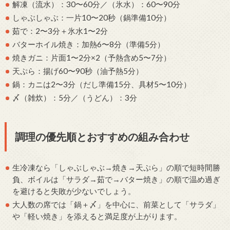
解凍（流水）：30〜60分／（氷水）：60〜90分
しゃぶしゃぶ：一片10〜20秒（鍋準備10分）
茹で：2〜3分＋氷水1〜2分
バターホイル焼き：加熱6〜8分（準備5分）
焼きガニ：片面1〜2分×2（予熱含め5〜7分）
天ぷら：揚げ60〜90秒（油予熱5分）
鍋：カニは2〜3分（だし準備15分、具材5〜10分）
〆（雑炊）：5分／（うどん）：3分
調理の優先順とおすすめの組み合わせ
生冷凍なら「しゃぶしゃぶ→焼き→天ぷら」の順で短時間勝
負、ボイルは「サラダ→茹で→バター焼き」の順で温め過ぎ
を避けると失敗が少ないでしょう。
大人数の席では「鍋＋〆」を中心に、前菜として「サラダ」
や「軽い焼き」を添えると満足度が上がります。