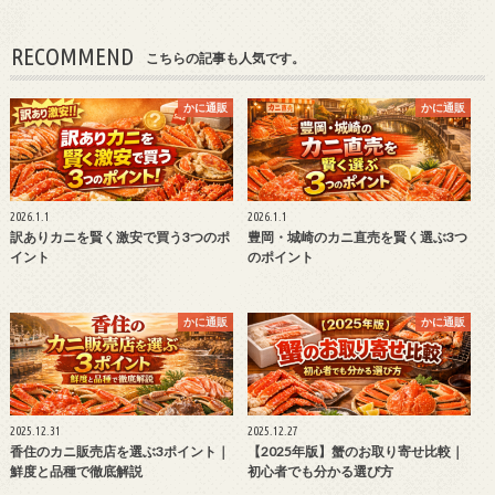
RECOMMEND
こちらの記事も人気です。
かに通販
かに通販
2026.1.1
2026.1.1
訳ありカニを賢く激安で買う3つのポ
豊岡・城崎のカニ直売を賢く選ぶ3つ
イント
のポイント
かに通販
かに通販
2025.12.31
2025.12.27
香住のカニ販売店を選ぶ3ポイント｜
【2025年版】蟹のお取り寄せ比較｜
鮮度と品種で徹底解説
初心者でも分かる選び方