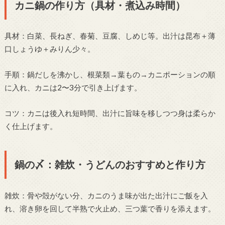
カニ鍋の作り方（具材・煮込み時間）
具材：白菜、長ねぎ、春菊、豆腐、しめじ等。出汁は昆布＋薄
口しょうゆ＋みりん少々。
手順：鍋だしを沸かし、根菜類→葉もの→カニポーションの順
に入れ、カニは2〜3分で引き上げます。
コツ：カニは後入れ短時間、出汁に旨味を移しつつ身は柔らか
く仕上げます。
鍋の〆：雑炊・うどんのおすすめと作り方
雑炊：骨や殻がない分、カニのうま味が出た出汁にご飯を入
れ、溶き卵を回して半熟で火止め、三つ葉で香りを添えます。