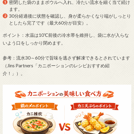
密閉した袋のままボウルへ入れ、冷たい流水を細く当て続け
ます。
30分経過後に状態を確認し、身が柔らかくなり端がしっとり
としたら完了です（最大60分が目安）。
ポイント：水温は10℃前後の冷水帯を維持し、袋に水が入らな
いよう口をしっかり閉めます。
参考：流水30～60分で旨味を逃さず解凍できるとされています
（Jins Partners「カニポーションのレシピおすすめ紹
介！」）。