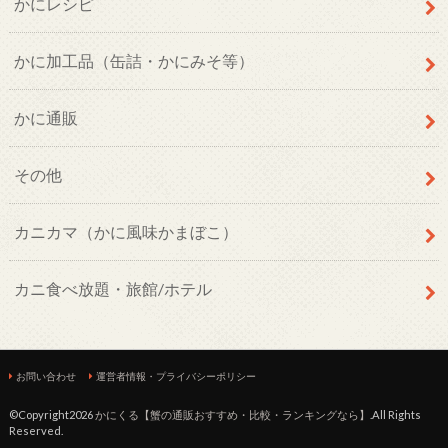
かにレシピ
かに加工品（缶詰・かにみそ等）
かに通販
その他
カニカマ（かに風味かまぼこ）
カニ食べ放題・旅館/ホテル
お問い合わせ
運営者情報・プライバシーポリシー
©Copyright2026
かにくる【蟹の通販おすすめ・比較・ランキングなら】
.All Rights
Reserved.