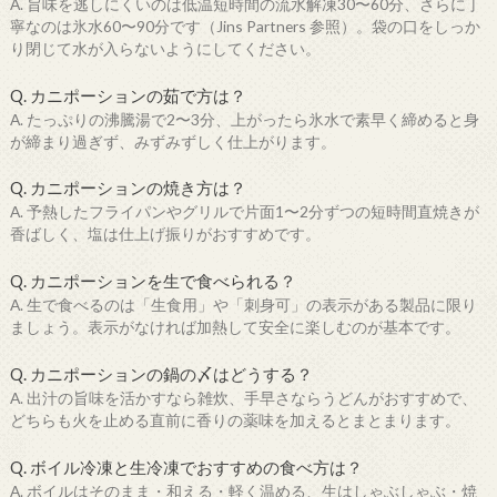
A. 旨味を逃しにくいのは低温短時間の流水解凍30〜60分、さらに丁
寧なのは氷水60〜90分です（Jins Partners 参照）。袋の口をしっか
り閉じて水が入らないようにしてください。
Q. カニポーションの茹で方は？
A. たっぷりの沸騰湯で2〜3分、上がったら氷水で素早く締めると身
が締まり過ぎず、みずみずしく仕上がります。
Q. カニポーションの焼き方は？
A. 予熱したフライパンやグリルで片面1〜2分ずつの短時間直焼きが
香ばしく、塩は仕上げ振りがおすすめです。
Q. カニポーションを生で食べられる？
A. 生で食べるのは「生食用」や「刺身可」の表示がある製品に限り
ましょう。表示がなければ加熱して安全に楽しむのが基本です。
Q. カニポーションの鍋の〆はどうする？
A. 出汁の旨味を活かすなら雑炊、手早さならうどんがおすすめで、
どちらも火を止める直前に香りの薬味を加えるとまとまります。
Q. ボイル冷凍と生冷凍でおすすめの食べ方は？
A. ボイルはそのまま・和える・軽く温める、生はしゃぶしゃぶ・焼