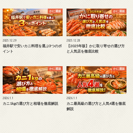
かに通販
かに通販
2025.12.29
2025.12.28
福井駅で安いカニ料理を選ぶ3つのポ
【2025年版】かに取り寄せの選び方
イント
と人気店を徹底比較
かに通販
かに通販
2026.1.1
2026.1.1
カニ1kgの選び方と相場を徹底解説
カニ最高級の選び方と人気4選を徹底
解説