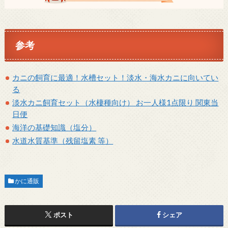
参考
カニの飼育に最適！水槽セット！淡水・海水カニに向いてい
る
淡水カニ飼育セット（水棲種向け） お一人様1点限り 関東当
日便
海洋の基礎知識（塩分）
水道水質基準（残留塩素 等）
かに通販
ポスト
シェア