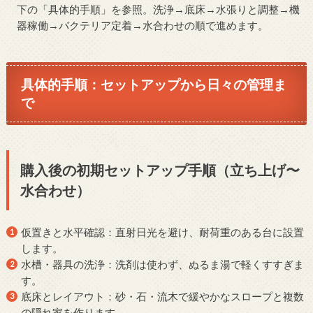
下の「具体的手順」を参照。洗浄→底床→水張りと調整→機
器稼働→バクテリア定着→水合わせの順で進めます。
具体的手順：セットアップから日々の管理ま
で
購入後の初期セットアップ手順（立ち上げ〜
水合わせ）
仮置きと水平確認：直射日光を避け、耐荷重のある台に設置
します。
水槽・器具の洗浄：洗剤は使わず、ぬるま湯で軽くすすぎま
す。
底床とレイアウト：砂・石・流木で緩やかなスロープと複数
の隠れ家を作ります。