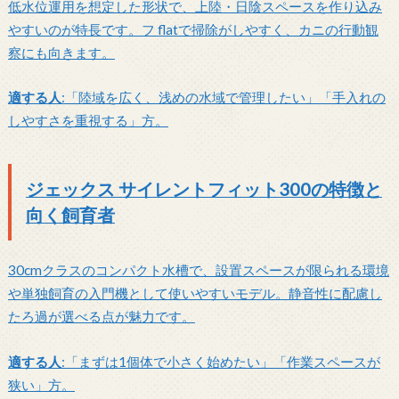
低水位運用を想定した形状で、上陸・日陰スペースを作り込み
やすいのが特長です。フ flatで掃除がしやすく、カニの行動観
察にも向きます。
適する人
:「陸域を広く、浅めの水域で管理したい」「手入れの
しやすさを重視する」方。
ジェックス サイレントフィット300の特徴と
向く飼育者
30cmクラスのコンパクト水槽で、設置スペースが限られる環境
や単独飼育の入門機として使いやすいモデル。静音性に配慮し
たろ過が選べる点が魅力です。
適する人
:「まずは1個体で小さく始めたい」「作業スペースが
狭い」方。