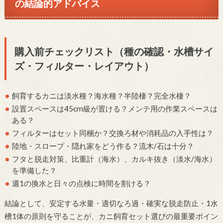
の結論的アドバイス
購入前チェックリスト（種の確認・水槽サイ
ズ・フィルター・レイアウト）
飼育するカニは淡水種？海水種？半陸棲？完全水棲？
設置スペースは45cm級が置ける？メンテ用の作業スペースは
ある？
フィルターはセット同梱か？交換ろ材や消耗品の入手性は？
陸地・スロープ・隠れ家をどう作る？流木/石は十分？
フタと脱走対策、比重計（海水）、カルキ抜き（淡水/海水）
を準備した？
週1の換水と日々の点検に時間を割ける？
結論として、安定する水量・適切なろ過・確実な脱走防止・1水
槽1体の原則を守ることが、カニ飼育セット選びの最重要ポイン