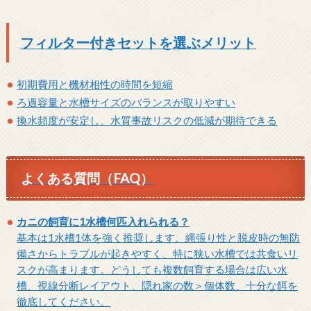
フィルター付きセットを選ぶメリット
初期費用と機材相性の時間を短縮
ろ過容量と水槽サイズのバランスが取りやすい
換水頻度が安定し、水質事故リスクの低減が期待できる
よくある質問（FAQ）
カニの飼育に1水槽何匹入れられる？
基本は1水槽1体を強く推奨します。縄張り性と脱皮時の無防
備さからトラブルが起きやすく、特に狭い水槽では共食いリ
スクが高まります。どうしても複数飼育する場合は広い水
槽、視線分断レイアウト、隠れ家の数＞個体数、十分な餌を
徹底してください。