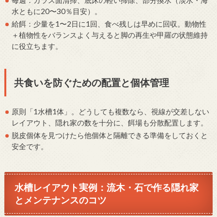
水ともに20〜30％目安）。
給餌：少量を1〜2日に1回、食べ残しは早めに回収。動物性
＋植物性をバランスよく与えると脚の再生や甲羅の状態維持
に役立ちます。
共食いを防ぐための配置と個体管理
原則「1水槽1体」。どうしても複数なら、視線が交差しない
レイアウト、隠れ家の数を十分に、餌場も分散配置します。
脱皮個体を見つけたら他個体と隔離できる準備をしておくと
安全です。
水槽レイアウト実例：流木・石で作る隠れ家
とメンテナンスのコツ