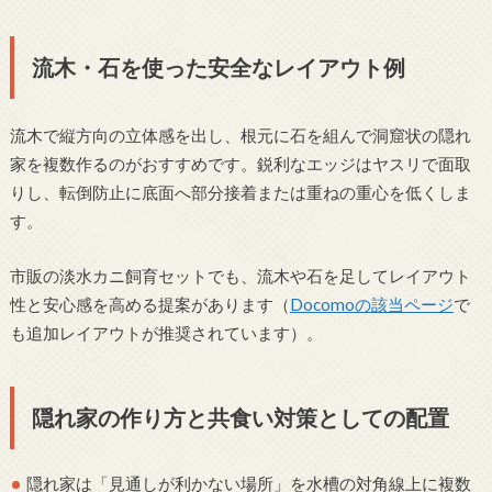
流木・石を使った安全なレイアウト例
流木で縦方向の立体感を出し、根元に石を組んで洞窟状の隠れ
家を複数作るのがおすすめです。鋭利なエッジはヤスリで面取
りし、転倒防止に底面へ部分接着または重ねの重心を低くしま
す。
市販の淡水カニ飼育セットでも、流木や石を足してレイアウト
性と安心感を高める提案があります（
Docomoの該当ページ
で
も追加レイアウトが推奨されています）。
隠れ家の作り方と共食い対策としての配置
隠れ家は「見通しが利かない場所」を水槽の対角線上に複数