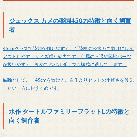
ジェックス カメの楽園450の特徴と向く飼育
者
45cmクラスで陸地が作りやすく、半陸棲の淡水カニ向けにレイ
アウトしやすいサイズ感が魅力です。付属のろ過や陸地パーツ
が扱いやすく、初めてのパルダリウム構成に適しています。
結論
として、「45cmを置ける、自作よりセットの手軽さを優先
したい」方におすすめです。
水作 タートルファミリーフラットLの特徴と
向く飼育者