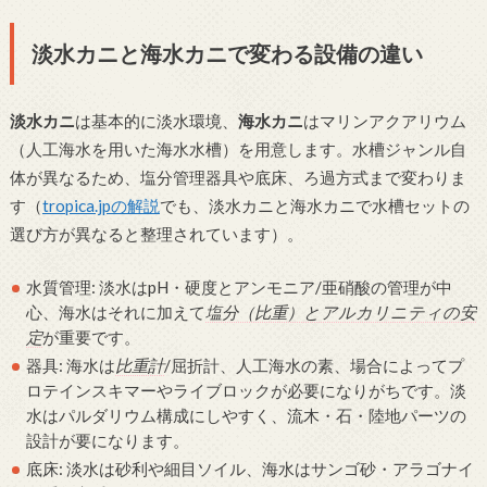
淡水カニと海水カニで変わる設備の違い
淡水カニ
は基本的に淡水環境、
海水カニ
はマリンアクアリウム
（人工海水を用いた海水水槽）を用意します。水槽ジャンル自
体が異なるため、塩分管理器具や底床、ろ過方式まで変わりま
す（
tropica.jpの解説
でも、淡水カニと海水カニで水槽セットの
選び方が異なると整理されています）。
水質管理: 淡水はpH・硬度とアンモニア/亜硝酸の管理が中
心、海水はそれに加えて
塩分（比重）とアルカリニティの安
定
が重要です。
器具: 海水は
比重計
/屈折計、人工海水の素、場合によってプ
ロテインスキマーやライブロックが必要になりがちです。淡
水はパルダリウム構成にしやすく、流木・石・陸地パーツの
設計が要になります。
底床: 淡水は砂利や細目ソイル、海水はサンゴ砂・アラゴナイ