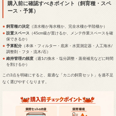
購入前に確認すべきポイント（飼育種・スペ
ース・予算）
飼育種の決定
（淡水種か海水種か、完全水棲か半陸棲か）
設置スペース
（45cm級が置けるか、メンテ作業スペースを確
保できるか）
予算配分
（本体・フィルター・底床・水質測定器・人工海水/
調整剤・フタ・流木/石）
維持管理の頻度
（週1の換水・塩分調整・蒸発補充などに時間
を割けるか）
この3点を明確にすると、最適な「カニの飼育セット」を過不足
なく選びやすくなります。