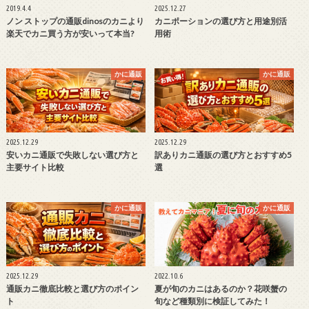
2019.4.4
2025.12.27
ノン ストップの通販dinosのカニより
カニポーションの選び方と用途別活
楽天でカニ買う方が安いって本当?
用術
かに通販
かに通販
2025.12.29
2025.12.29
安いカニ通販で失敗しない選び方と
訳ありカニ通販の選び方とおすすめ5
主要サイト比較
選
かに通販
かに通販
2025.12.29
2022.10.6
通販カニ徹底比較と選び方のポイン
夏が旬のカニはあるのか？花咲蟹の
ト
旬など種類別に検証してみた！