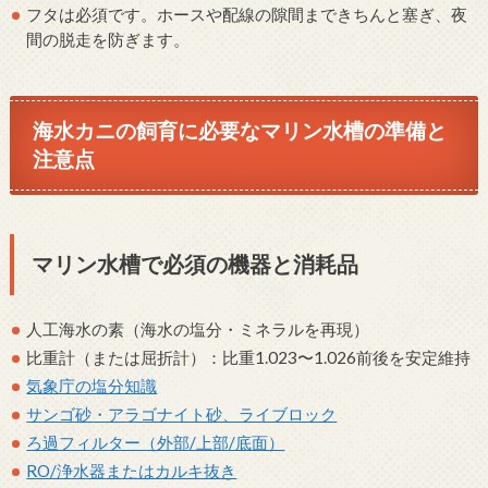
フタは必須です。ホースや配線の隙間まできちんと塞ぎ、夜
間の脱走を防ぎます。
海水カニの飼育に必要なマリン水槽の準備と
注意点
マリン水槽で必須の機器と消耗品
人工海水の素（海水の塩分・ミネラルを再現）
比重計（または屈折計）：比重1.023〜1.026前後を安定維持
気象庁の塩分知識
サンゴ砂・アラゴナイト砂、ライブロック
ろ過フィルター（外部/上部/底面）
RO/浄水器またはカルキ抜き