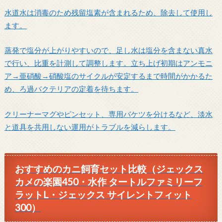
水道水は消毒のため残留塩素が含まれるため、除去して使用し
ます。
蒸発で塩分が上がりやすいので、足し水は塩分を含まない真水
で行い、比重を計測して調整します。立ち上げ初期はアンモニ
ア→亜硝酸→硝酸塩のサイクルが安定するまで時間がかかるた
め、ろ過バクテリアの定着を待ちます。
クリーナーマグやピンセット、専用バケツを分けるなど、淡水
と道具を共用しない運用がトラブルを減らします。
おすすめのカニ飼育セット比較（ジェックス
カメの楽園450・水作 タートルファミリーフ
ラットL・ジェックス サイレントフィット
300）