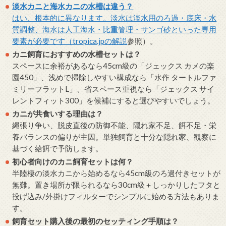
淡水カニと海水カニの水槽は違う？
はい、根本的に異なります。淡水は淡水用のろ過・底床・水
質調整、海水は人工海水・比重管理・サンゴ砂といった専用
要素が必要です（
tropica.jpの解説
参照）。
カニ飼育におすすめの水槽セットは？
スペースに余裕があるなら45cm級の「ジェックス カメの楽
園450」、浅めで掃除しやすい構成なら「水作 タートルファ
ミリーフラットL」、省スペース重視なら「ジェックス サイ
レントフィット300」を候補にすると選びやすいでしょう。
カニが共食いする理由は？
縄張り争い、脱皮直後の防御不能、隠れ家不足、餌不足・栄
養バランスの偏りが主因。単独飼育と十分な隠れ家、観察に
基づく給餌で予防します。
初心者向けのカニ飼育セットは何？
半陸棲の淡水カニから始めるなら45cm級のろ過付きセットが
無難。置き場所が限られるなら30cm級＋しっかりしたフタと
投げ込み/外掛けフィルターでシンプルに始める方法もありま
す。
飼育セット購入後の最初のセッティング手順は？