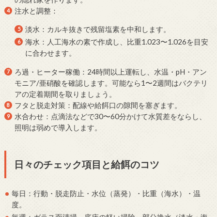
注水と調整：
淡水：カルキ抜きで残留塩素を中和します。
海水：人工海水の素で作成し、比重1.023〜1.026を目安
に合わせます。
ろ過・ヒーター稼働：24時間以上運転し、水温・pH・アン
モニア/亜硝酸を確認します。可能なら1〜2週間はバクテリ
アの定着期間を取りましょう。
フタと脱走対策：配線や給餌口の隙間を塞ぎます。
水合わせ：点滴法などで30〜60分かけて水質差をならし、
照明は弱めで導入します。
日々のチェック項目と給餌のコツ
毎日：行動・脱走防止・水位（蒸発）・比重（海水）・温
度。
毎週：ガラス面清掃、底床の軽い掃除、部分換水（淡水・海