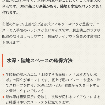
利点です。
30cm級より余裕があり、陸地と水域をバランス良く
作れます。
市販の外掛け/上部/投げ込み式フィルターやフタが豊富で、コ
ストと入手性のバランスが良いサイズです。脱走防止のフタや
配線の取り回しもしやすく、掃除やレイアウト変更の作業性に
も優れます。
水深・陸地スペースの確保方法
半陸棲の淡水カニは「上陸できる面積」と「浅すぎない水
域」の両立がポイントです。底上げ用のプレートや流木・岩
でスロープを作り、水深は10〜20cm程度からスタートする
と管理しやすいでしょう。
隠れ家は複数個所に分散し、視線が切れるレイアウトにする
と縄張り争いのストレスを軽減できます。