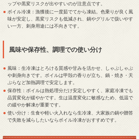
ップや黒変リスクが出やすいのが注意点です。
ボイル冷凍：漁獲後に一度茹でてから凍結。色乗りが良く風
味が安定し、黒変リスクも低減され、鍋やグリルで扱いやす
い一方、刺身用途には不向きです。
風味や保存性、調理での使い分け
風味：生冷凍はとろける質感や甘みを活かせ、しゃぶしゃぶ
や刺身向きです。ボイルは甲殻の香りが立ち、鍋・焼き・天
ぷらなど加熱調理で安定します。
保存性：ボイルは熱処理分だけ安定しやすく、家庭冷凍でも
品質変化が緩やかです。生は温度変化に敏感なため、低温で
の緩やか解凍が重要です。
使い分け：生食や軽い火入れなら生冷凍、大家族の鍋や贈答
で失敗を減らしたいならボイル冷凍がおすすめです。