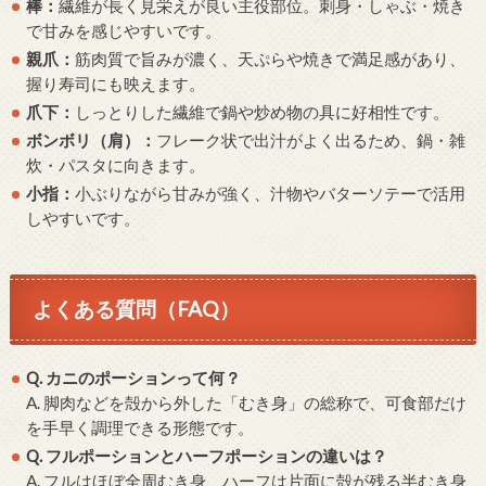
棒：
繊維が長く見栄えが良い主役部位。刺身・しゃぶ・焼き
で甘みを感じやすいです。
親爪：
筋肉質で旨みが濃く、天ぷらや焼きで満足感があり、
握り寿司にも映えます。
爪下：
しっとりした繊維で鍋や炒め物の具に好相性です。
ボンボリ（肩）：
フレーク状で出汁がよく出るため、鍋・雑
炊・パスタに向きます。
小指：
小ぶりながら甘みが強く、汁物やバターソテーで活用
しやすいです。
よくある質問（FAQ）
Q. カニのポーションって何？
A. 脚肉などを殻から外した「むき身」の総称で、可食部だけ
を手早く調理できる形態です。
Q. フルポーションとハーフポーションの違いは？
A. フルはほぼ全周むき身、ハーフは片面に殻が残る半むき身