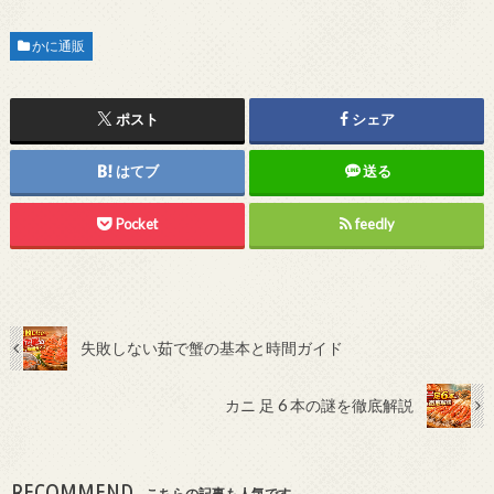
かに通販
ポスト
シェア
はてブ
送る
Pocket
feedly
失敗しない茹で蟹の基本と時間ガイド
カニ 足 6 本の謎を徹底解説
RECOMMEND
こちらの記事も人気です。