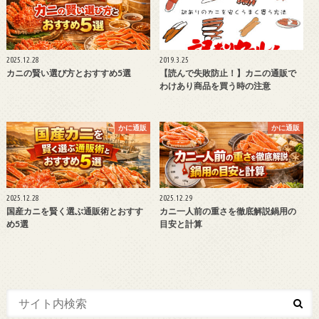
2025.12.28
2019.3.25
カニの賢い選び方とおすすめ5選
【読んで失敗防止！】カニの通販で
わけあり商品を買う時の注意
かに通販
かに通販
2025.12.28
2025.12.29
国産カニを賢く選ぶ通販術とおすす
カニ一人前の重さを徹底解説鍋用の
め5選
目安と計算