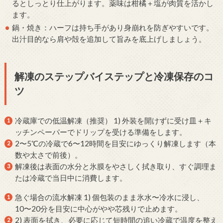
るとしっとり仕上がります。薬味は柑橘＋塩が肉質を活かし
ます。
鍋・焼き：ハーフは持ち手があり身崩れを防ぎやすいです。
出汁目的なら肩や殻を追加して旨みを底上げしましょう。
解凍のステップバイステップと冷凍保存のコ
ツ
冷蔵庫での低温解凍（推奨） 1) 外装を開けずに受け皿＋キ
ッチンペーパーでドリップを受ける準備をします。
2〜5℃の冷蔵で6〜12時間を目安にゆっくり解凍します（本
数や太さで前後）。
解凍後は表面の水分と氷膜をやさしく拭き取り、すぐ調理ま
たは冷蔵で当日中に消費します。
急ぐ場合の流水解凍 1) 個包装のまま氷水〜冷水に浸し、
10〜20分を目安に中心がやや芯残りで止めます。
2) 表面を拭き、必要に応じて短時間の追い冷蔵で温度を整え