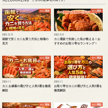
かに通販
かに通販
2025.12.31
2022.9.23
函館で安くカニを買う方法と相場の
カニ通販で失敗した私が教える！お
見方
すすめのお取り寄せランキング！
かに通販
かに通販
2026.1.1
2026.1.1
カニ お歳暮の選び方と人気5選を徹底
お取り寄せカニの選び方と人気5選を
解説
徹底解説
かに通販
かに通販