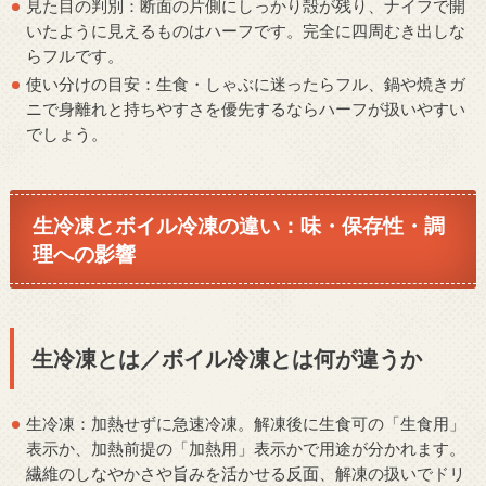
見た目の判別：断面の片側にしっかり殻が残り、ナイフで開
いたように見えるものはハーフです。完全に四周むき出しな
らフルです。
使い分けの目安：生食・しゃぶに迷ったらフル、鍋や焼きガ
ニで身離れと持ちやすさを優先するならハーフが扱いやすい
でしょう。
生冷凍とボイル冷凍の違い：味・保存性・調
理への影響
生冷凍とは／ボイル冷凍とは何が違うか
生冷凍：加熱せずに急速冷凍。解凍後に生食可の「生食用」
表示か、加熱前提の「加熱用」表示かで用途が分かれます。
繊維のしなやかさや旨みを活かせる反面、解凍の扱いでドリ