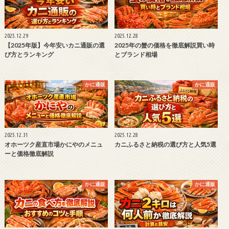
2025.12.29
2025.12.28
【2025年版】今年安いカニ通販の選
2025年の蟹の価格を徹底解説買い時
び方とランキング
とブランド相場
かに通販
かに通販
2025.12.31
2025.12.28
オホーツク産直市場かにやのメニュ
カニふるさと納税の選び方と人気5選
ーと価格徹底解説
かに通販
かに通販