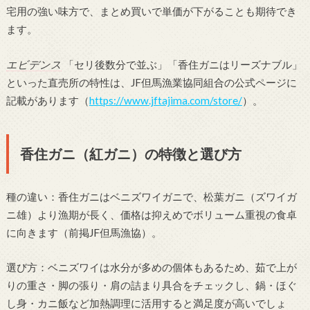
宅用の強い味方で、まとめ買いで単価が下がることも期待でき
ます。
エビデンス
「セリ後数分で並ぶ」「香住ガニはリーズナブル」
といった直売所の特性は、JF但馬漁業協同組合の公式ページに
記載があります（
https://www.jftajima.com/store/
）。
香住ガニ（紅ガニ）の特徴と選び方
種の違い：香住ガニはベニズワイガニで、松葉ガニ（ズワイガ
ニ雄）より漁期が長く、価格は抑えめでボリューム重視の食卓
に向きます（前掲JF但馬漁協）。
選び方：ベニズワイは水分が多めの個体もあるため、茹で上が
りの重さ・脚の張り・肩の詰まり具合をチェックし、鍋・ほぐ
し身・カニ飯など加熱調理に活用すると満足度が高いでしょ