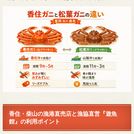
香住・柴山の漁港直売店と漁協直営『遊魚
館』の利用ポイント