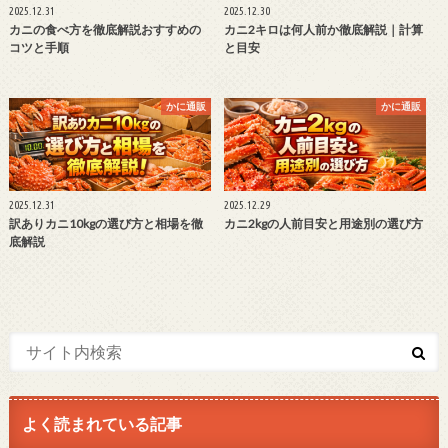
2025.12.31
2025.12.30
カニの食べ方を徹底解説おすすめの
カニ2キロは何人前か徹底解説｜計算
コツと手順
と目安
かに通販
かに通販
2025.12.31
2025.12.29
訳ありカニ10kgの選び方と相場を徹
カニ2kgの人前目安と用途別の選び方
底解説
よく読まれている記事