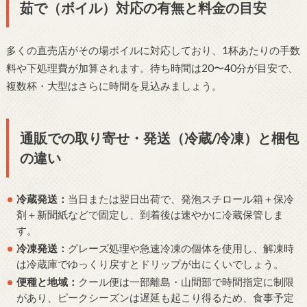
茹で（ボイル）対応の有無と料金の目安
多くの直売店がその場ボイルに対応しており、1杯あたりの手数
料や下処理費が加算されます。待ち時間は20〜40分が目安で、
複数杯・大型はさらに時間を見込みましょう。
通販での取り寄せ・発送（冷蔵/冷凍）と梱包
の違い
冷蔵発送：
当日または翌日出荷で、発泡スチロール箱＋保冷
剤＋新聞紙などで固定し、到着後は速やかに冷蔵保管しま
す。
冷凍発送：
グレーズ処理や急速冷凍の個体を使用し、解凍時
は冷蔵庫でゆっくり戻すとドリップが出にくいでしょう。
便種と地域：
クール便は一部離島・山間部で時間指定に制限
があり、ピークシーズンは遅延も起こり得るため、食事予定