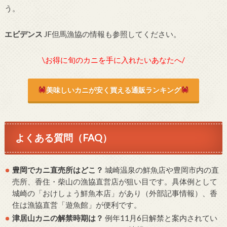
う。
エビデンス
JF但馬漁協の情報も参照してください。
\お得に旬のカニを手に入れたいあなたへ/
美味しいカニが安く買える通販ランキング
よくある質問（FAQ）
豊岡でカニ直売所はどこ？
城崎温泉の鮮魚店や豊岡市内の直
売所、香住・柴山の漁協直営店が狙い目です。具体例として
城崎の「おけしょう鮮魚本店」があり（外部記事情報）、香
住は漁協直営「遊魚館」が便利です。
津居山カニの解禁時期は？
例年11月6日解禁と案内されてい