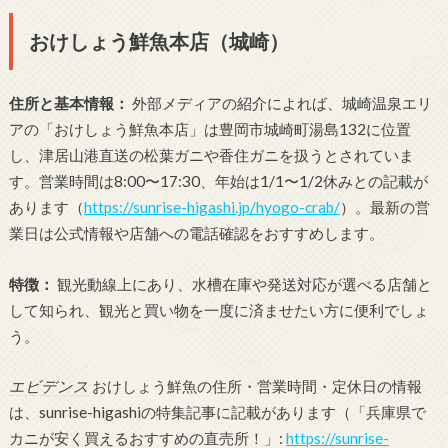
おけしょう鮮魚本店（城崎）
住所と基本情報：
外部メディアの紹介によれば、城崎温泉エリ
アの「おけしょう鮮魚本店」は豊岡市城崎町湯島132に位置
し、津居山港直送の松葉ガニや香住ガニを扱うとされていま
す。営業時間は8:00〜17:30、年始は1/1〜1/2休みとの記載が
あります（
https://sunrise-higashi.jp/hyogo-crab/
）。最新の営
業日は公式情報や店舗への電話確認をおすすめします。
特徴：
観光動線上にあり、水槽在庫や発送対応が選べる店舗と
して知られ、観光と買い物を一度に済ませたい方に便利でしょ
う。
エビデンス
おけしょう鮮魚の住所・営業時間・定休日の情報
は、sunrise-higashiの特集記事に記載があります（「兵庫県で
カニが安く買えるおすすめの直売所！」:
https://sunrise-