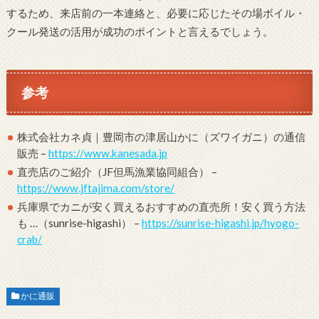
するため、来店前の一本連絡と、必要に応じたその場ボイル・
クール発送の活用が成功のポイントと言えるでしょう。
参考
株式会社カネ貞｜豊岡市の津居山かに（ズワイガニ）の通信
販売 –
https://www.kanesada.jp
直売店のご紹介（JF但馬漁業協同組合） –
https://www.jftajima.com/store/
兵庫県でカニが安く買えるおすすめの直売所！安く買う方法
も …（sunrise-higashi） –
https://sunrise-higashi.jp/hyogo-
crab/
かに通販