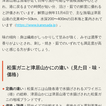
津居山港は漁場が近く日帰り漁が可能な中規模漁船中心とさ
れ、港に戻るまでの時間が短い分、活け・茹での鮮度に優れる
と評価されています。解禁は例年11月6日で、主な漁場は津居
山港の北東40〜50km、水深200〜400mの日本海と案内されて
います（
https://www.kanesada.jp
）。
味の傾向：身は繊維がしっかりして甘みが強く、みそは濃厚で
香りがよいとされ、刺し・焼き・茹でのいずれでも満足度が高
いと感じる方が多いでしょう。
松葉ガニと津居山かにの違い（見た目・味・
価格）
定義の違い：
松葉ガニは山陰各港で水揚げされるズワイガニ
（雄）の総称、津居山かには津居山港で水揚げされた松葉ガ
ニの地域ブランドです。
価格・評価：
同サイズで比較すると、産地タグと選別基準が