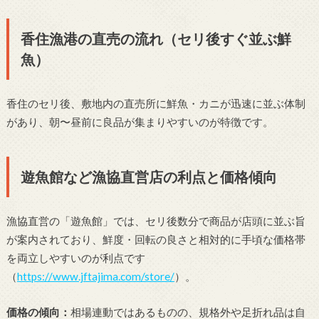
香住漁港の直売の流れ（セリ後すぐ並ぶ鮮
魚）
香住のセリ後、敷地内の直売所に鮮魚・カニが迅速に並ぶ体制
があり、朝〜昼前に良品が集まりやすいのが特徴です。
遊魚館など漁協直営店の利点と価格傾向
漁協直営の「遊魚館」では、セリ後数分で商品が店頭に並ぶ旨
が案内されており、鮮度・回転の良さと相対的に手頃な価格帯
を両立しやすいのが利点です
（
https://www.jftajima.com/store/
）。
価格の傾向：
相場連動ではあるものの、規格外や足折れ品は自