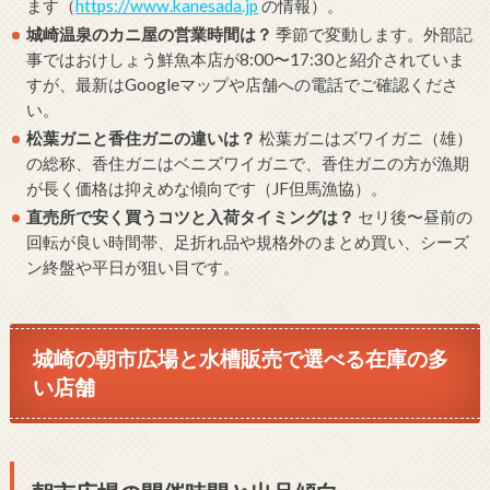
ます（
https://www.kanesada.jp
の情報）。
城崎温泉のカニ屋の営業時間は？
季節で変動します。外部記
事ではおけしょう鮮魚本店が8:00〜17:30と紹介されていま
すが、最新はGoogleマップや店舗への電話でご確認くださ
い。
松葉ガニと香住ガニの違いは？
松葉ガニはズワイガニ（雄）
の総称、香住ガニはベニズワイガニで、香住ガニの方が漁期
が長く価格は抑えめな傾向です（JF但馬漁協）。
直売所で安く買うコツと入荷タイミングは？
セリ後〜昼前の
回転が良い時間帯、足折れ品や規格外のまとめ買い、シーズ
ン終盤や平日が狙い目です。
城崎の朝市広場と水槽販売で選べる在庫の多
い店舗