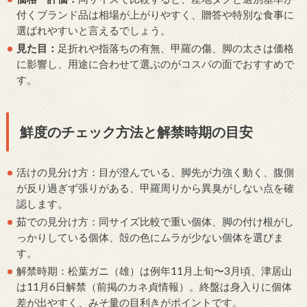
付くブランド品は相場が上がりやすく、贈答や特別な食事に
選ばれやすいと言えるでしょう。
見た目：
足折れや指落ちの有無、甲羅の傷、脚の太さは価格
に影響し、用途に合わせて選ぶのがコスパの面でおすすめで
す。
鮮度のチェック方法と解禁時期の目安
活けの見分け方：目が澄んでいる、脚先が力強く動く、腹側
が反り過ぎず張りがある、甲羅周りから異臭がしない点を確
認します。
茹での見分け方：同サイズ比較で重い個体、脚の付け根がし
っかりしている個体、殻の色にムラが少ない個体を選びま
す。
解禁時期：松葉ガニ（雄）は例年11月上旬〜3月頃、津居山
は11月6日解禁（前掲のカネ貞情報）。終盤は身入りに個体
差が出やすく、みそ量の目利きがポイントです。