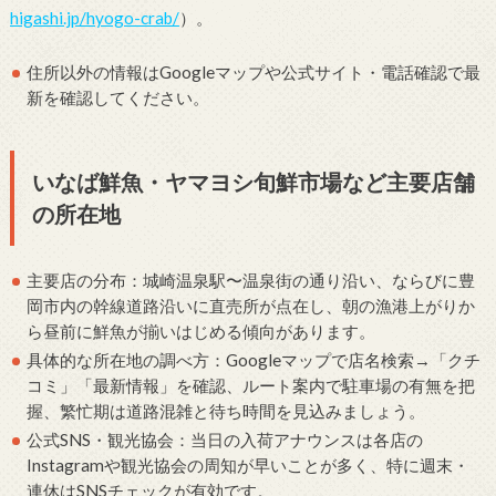
higashi.jp/hyogo-crab/
）。
住所以外の情報はGoogleマップや公式サイト・電話確認で最
新を確認してください。
いなば鮮魚・ヤマヨシ旬鮮市場など主要店舗
の所在地
主要店の分布：城崎温泉駅〜温泉街の通り沿い、ならびに豊
岡市内の幹線道路沿いに直売所が点在し、朝の漁港上がりか
ら昼前に鮮魚が揃いはじめる傾向があります。
具体的な所在地の調べ方：Googleマップで店名検索→「クチ
コミ」「最新情報」を確認、ルート案内で駐車場の有無を把
握、繁忙期は道路混雑と待ち時間を見込みましょう。
公式SNS・観光協会：当日の入荷アナウンスは各店の
Instagramや観光協会の周知が早いことが多く、特に週末・
連休はSNSチェックが有効です。