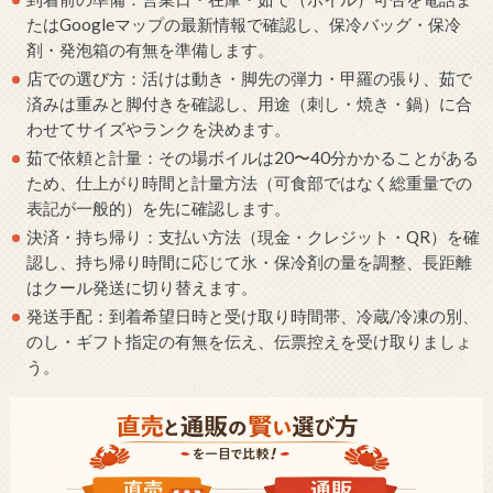
たはGoogleマップの最新情報で確認し、保冷バッグ・保冷
剤・発泡箱の有無を準備します。
店での選び方：活けは動き・脚先の弾力・甲羅の張り、茹で
済みは重みと脚付きを確認し、用途（刺し・焼き・鍋）に合
わせてサイズやランクを決めます。
茹で依頼と計量：その場ボイルは20〜40分かかることがある
ため、仕上がり時間と計量方法（可食部ではなく総重量での
表記が一般的）を先に確認します。
決済・持ち帰り：支払い方法（現金・クレジット・QR）を確
認し、持ち帰り時間に応じて氷・保冷剤の量を調整、長距離
はクール発送に切り替えます。
発送手配：到着希望日時と受け取り時間帯、冷蔵/冷凍の別、
のし・ギフト指定の有無を伝え、伝票控えを受け取りましょ
う。