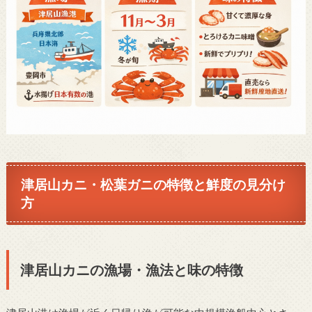
津居山カニ・松葉ガニの特徴と鮮度の見分け
方
津居山カニの漁場・漁法と味の特徴