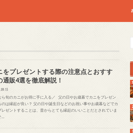
ニをプレゼントする際の注意点とおすす
の通販4選を徹底解説！
.09.15
なら旬のカニがお得に手に入る／ 父の日やお歳暮でカニをプレゼン
るのは縁起が良い？ 父の日や誕生日などのお祝い事やお歳暮などでカ
プレゼントすることは、昔からとても縁起のいいことだとされていま
そ…