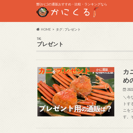
蟹(かに)の通販おすすめ・比較・ランキングなら
HOME
タグ : プレゼント
TAG
プレゼント
カ
かに通販
め
2022
＼今
トす
ニを
す。