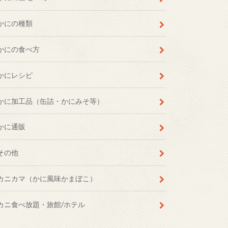
かにの種類
かにの食べ方
かにレシピ
かに加工品（缶詰・かにみそ等）
かに通販
その他
カニカマ（かに風味かまぼこ）
カニ食べ放題・旅館/ホテル