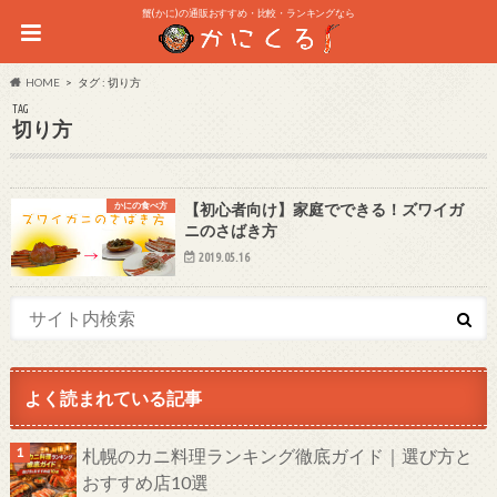
蟹(かに)の通販おすすめ・比較・ランキングなら
HOME
タグ : 切り方
TAG
切り方
かにの食べ方
【初心者向け】家庭でできる！ズワイガ
ニのさばき方
2019.05.16
よく読まれている記事
札幌のカニ料理ランキング徹底ガイド｜選び方と
おすすめ店10選