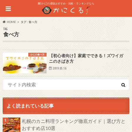
蟹(かに)の通販おすすめ・比較・ランキングなら
HOME
タグ : 食べ方
TAG
食べ方
かにの食べ方
【初心者向け】家庭でできる！ズワイガ
ニのさばき方
2019.05.16
よく読まれている記事
札幌のカニ料理ランキング徹底ガイド｜選び方と
おすすめ店10選