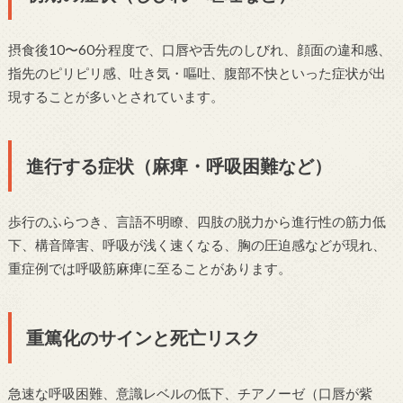
摂食後10〜60分程度で、口唇や舌先のしびれ、顔面の違和感、
指先のピリピリ感、吐き気・嘔吐、腹部不快といった症状が出
現することが多いとされています。
進行する症状（麻痺・呼吸困難など）
歩行のふらつき、言語不明瞭、四肢の脱力から進行性の筋力低
下、構音障害、呼吸が浅く速くなる、胸の圧迫感などが現れ、
重症例では呼吸筋麻痺に至ることがあります。
重篤化のサインと死亡リスク
急速な呼吸困難、意識レベルの低下、チアノーゼ（口唇が紫