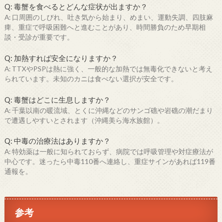
Q: 毒蟹を食べるとどんな症状が出ますか？
A: 口周囲のしびれ、吐き気から始まり、めまい、運動失調、四肢麻
痺、重症で呼吸困難へと進むことがあり、時間勝負のため早期相
談・受診が重要です。
Q: 加熱すれば安全になりますか？
A: TTXやPSPは熱に強く、一般的な加熱では無毒化できないと考え
られています。未知のカニは食べない選択が安全です。
Q: 毒蟹はどこに生息しますか？
A: 千葉以南の暖流域、とくに沖縄などのサンゴ礁や岩礁の潮だまり
で遭遇しやすいとされます（沖縄美ら海水族館）。
Q: 中毒の治療法はありますか？
A: 特効薬は一般に知られておらず、病院では呼吸管理や対症療法が
中心です。迷ったら中毒110番へ連絡し、重症サインがあれば119番
通報を。
参考