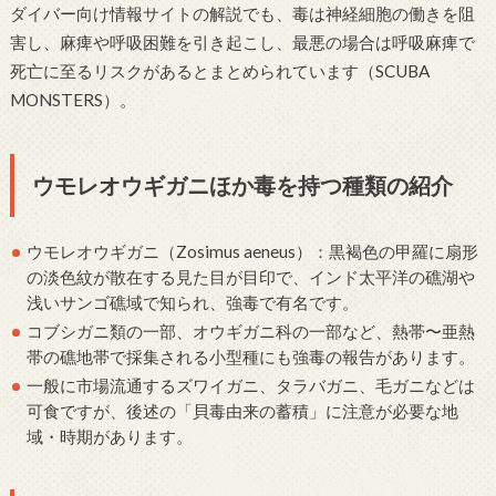
ダイバー向け情報サイトの解説でも、毒は神経細胞の働きを阻
害し、麻痺や呼吸困難を引き起こし、最悪の場合は呼吸麻痺で
死亡に至るリスクがあるとまとめられています（SCUBA
MONSTERS）。
ウモレオウギガニほか毒を持つ種類の紹介
ウモレオウギガニ（Zosimus aeneus）：黒褐色の甲羅に扇形
の淡色紋が散在する見た目が目印で、インド太平洋の礁湖や
浅いサンゴ礁域で知られ、強毒で有名です。
コブシガニ類の一部、オウギガニ科の一部など、熱帯〜亜熱
帯の礁地帯で採集される小型種にも強毒の報告があります。
一般に市場流通するズワイガニ、タラバガニ、毛ガニなどは
可食ですが、後述の「貝毒由来の蓄積」に注意が必要な地
域・時期があります。