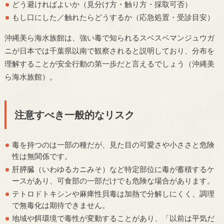
どう避ければよいか（見分け方・触り方・採取可否）
もし口にした／触れたらどうするか（応急処置・受診目安）
沖縄美ら海水族館は、強い毒で知られるスベスベマンジュウガ
ニが日本では千葉県以南で観察されると説明しており、分布を
理解することが安全行動の第一歩だと言えるでしょう（沖縄美
ら海水族館）。
注意すべき一般的なリスク
毒を持つのは一部の種だが、見た目の可愛さや小ささと危険
性は無関係です。
肝膵臓（いわゆるカニみそ）など特定部位に毒が蓄積するケ
ースがあり、可食部の一部だけでも危険な場合があります。
テトロドトキシンや麻痺性貝毒は加熱で分解しにくく、調理
で無毒化は期待できません。
地域や餌環境で毒性が変動することがあり、「以前は平気だ