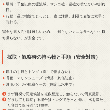
場所：千葉以南の暖流域、サンゴ礁・岩礁の潮だまりや割れ
目。
行動：昼は物陰でじっとし、夜に活動、刺激で岩陰に素早く
隠れる。
完全な素人判別は難しいため、「知らないカニは食べない・持
ち帰らない」が安全です。
採取・観察時の持ち物と手順（安全対策）
厚手の手袋とトング（直手で掴まない）
長靴・マリンシューズ（滑落・刺傷防止）
透明バケツや観察ケース（同定は水中で）
まず目視で同定候補を複数想定し、触らないで写真撮影。
どうしても観察する場合はトングでそっと掬い、水を満たし
た容器で短時間だけ観察。