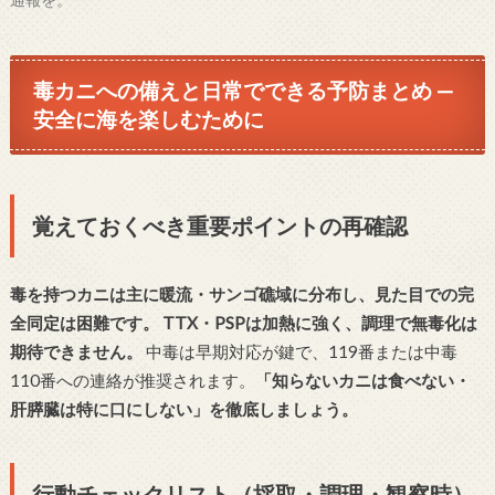
毒カニへの備えと日常でできる予防まとめ —
安全に海を楽しむために
覚えておくべき重要ポイントの再確認
毒を持つカニは主に暖流・サンゴ礁域に分布し、見た目での完
全同定は困難です。
TTX・PSPは加熱に強く、調理で無毒化は
期待できません。
中毒は早期対応が鍵で、119番または中毒
110番への連絡が推奨されます。
「知らないカニは食べない・
肝膵臓は特に口にしない」を徹底しましょう。
行動チェックリスト（採取・調理・観察時）