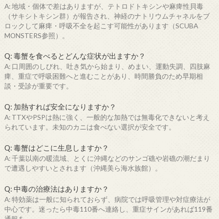
A: 地域・個体で差はありますが、テトロドトキシンや麻痺性貝毒
（サキシトキシン群）が報告され、神経のナトリウムチャネルをブ
ロックして麻痺・呼吸不全を起こす可能性があります（SCUBA
MONSTERS参照）。
Q: 毒蟹を食べるとどんな症状が出ますか？
A: 口周囲のしびれ、吐き気から始まり、めまい、運動失調、四肢麻
痺、重症で呼吸困難へと進むことがあり、時間勝負のため早期相
談・受診が重要です。
Q: 加熱すれば安全になりますか？
A: TTXやPSPは熱に強く、一般的な加熱では無毒化できないと考え
られています。未知のカニは食べない選択が安全です。
Q: 毒蟹はどこに生息しますか？
A: 千葉以南の暖流域、とくに沖縄などのサンゴ礁や岩礁の潮だまり
で遭遇しやすいとされます（沖縄美ら海水族館）。
Q: 中毒の治療法はありますか？
A: 特効薬は一般に知られておらず、病院では呼吸管理や対症療法が
中心です。迷ったら中毒110番へ連絡し、重症サインがあれば119番
通報を。