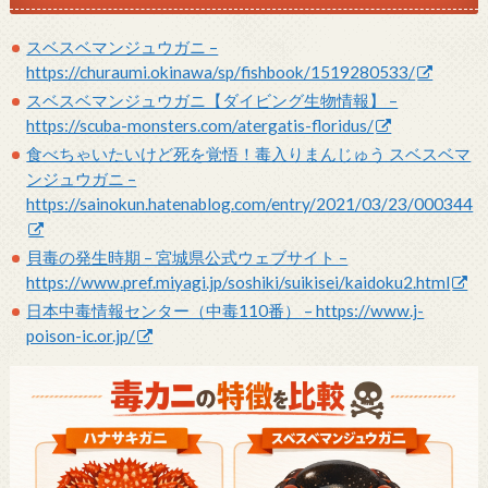
スベスベマンジュウガニ –
https://churaumi.okinawa/sp/fishbook/1519280533/
スベスベマンジュウガニ【ダイビング生物情報】 –
https://scuba-monsters.com/atergatis-floridus/
食べちゃいたいけど死を覚悟！毒入りまんじゅう スベスベマ
ンジュウガニ –
https://sainokun.hatenablog.com/entry/2021/03/23/000344
貝毒の発生時期 – 宮城県公式ウェブサイト –
https://www.pref.miyagi.jp/soshiki/suikisei/kaidoku2.html
日本中毒情報センター（中毒110番） – https://www.j-
poison-ic.or.jp/