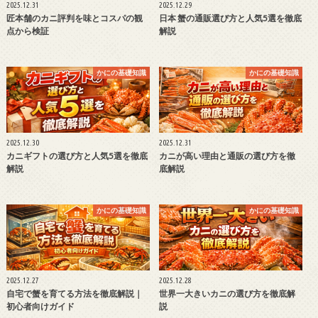
2025.12.31
2025.12.29
匠本舗のカニ評判を味とコスパの観
日本 蟹の通販選び方と人気5選を徹底
点から検証
解説
かにの基礎知識
かにの基礎知識
2025.12.30
2025.12.31
カニギフトの選び方と人気5選を徹底
カニが高い理由と通販の選び方を徹
解説
底解説
かにの基礎知識
かにの基礎知識
2025.12.27
2025.12.28
自宅で蟹を育てる方法を徹底解説｜
世界一大きいカニの選び方を徹底解
初心者向けガイド
説