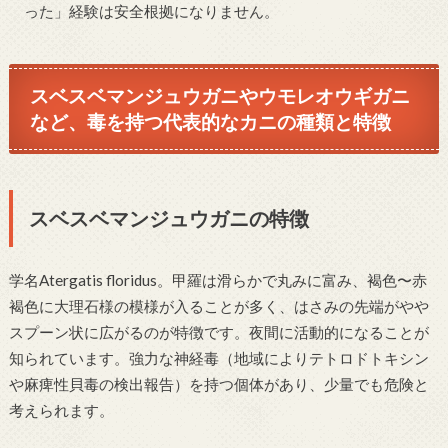
った」経験は安全根拠になりません。
スベスベマンジュウガニやウモレオウギガニ
など、毒を持つ代表的なカニの種類と特徴
スベスベマンジュウガニの特徴
学名Atergatis floridus。甲羅は滑らかで丸みに富み、褐色〜赤
褐色に大理石様の模様が入ることが多く、はさみの先端がやや
スプーン状に広がるのが特徴です。夜間に活動的になることが
知られています。強力な神経毒（地域によりテトロドトキシン
や麻痺性貝毒の検出報告）を持つ個体があり、少量でも危険と
考えられます。