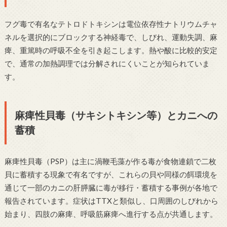
フグ毒で有名なテトロドトキシンは電位依存性ナトリウムチャ
ネルを選択的にブロックする神経毒で、しびれ、運動失調、麻
痺、重篤時の呼吸不全を引き起こします。熱や酸に比較的安定
で、通常の加熱調理では分解されにくいことが知られていま
す。
麻痺性貝毒（サキシトキシン等）とカニへの
蓄積
麻痺性貝毒（PSP）は主に渦鞭毛藻が作る毒が食物連鎖で二枚
貝に蓄積する現象で有名ですが、これらの貝や同様の餌環境を
通じて一部のカニの肝膵臓に毒が移行・蓄積する事例が各地で
報告されています。症状はTTXと類似し、口周囲のしびれから
始まり、四肢の麻痺、呼吸筋麻痺へ進行する点が共通します。