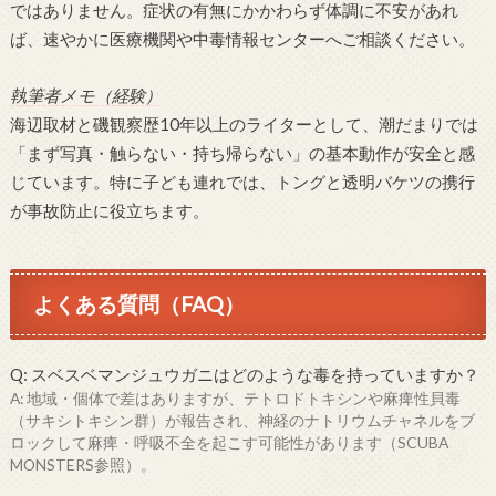
ではありません。症状の有無にかかわらず体調に不安があれ
ば、速やかに医療機関や中毒情報センターへご相談ください。
執筆者メモ（経験）
海辺取材と磯観察歴10年以上のライターとして、潮だまりでは
「まず写真・触らない・持ち帰らない」の基本動作が安全と感
じています。特に子ども連れでは、トングと透明バケツの携行
が事故防止に役立ちます。
よくある質問（FAQ）
Q: スベスベマンジュウガニはどのような毒を持っていますか？
A: 地域・個体で差はありますが、テトロドトキシンや麻痺性貝毒
（サキシトキシン群）が報告され、神経のナトリウムチャネルをブ
ロックして麻痺・呼吸不全を起こす可能性があります（SCUBA
MONSTERS参照）。