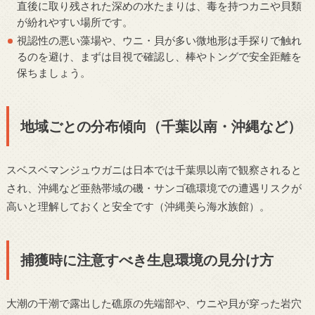
直後に取り残された深めの水たまりは、毒を持つカニや貝類
が紛れやすい場所です。
視認性の悪い藻場や、ウニ・貝が多い微地形は手探りで触れ
るのを避け、まずは目視で確認し、棒やトングで安全距離を
保ちましょう。
地域ごとの分布傾向（千葉以南・沖縄など）
スベスベマンジュウガニは日本では千葉県以南で観察されると
され、沖縄など亜熱帯域の磯・サンゴ礁環境での遭遇リスクが
高いと理解しておくと安全です（沖縄美ら海水族館）。
捕獲時に注意すべき生息環境の見分け方
大潮の干潮で露出した礁原の先端部や、ウニや貝が穿った岩穴