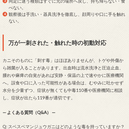
同定に迷う種類はすぐに元の場所へ戻し、持ち帰らない・食
べない。
観察後は手洗い・器具洗浄を徹底し、顔周りや口に手を触れ
ない。
万が一刺された・触れた時の初動対応
カニそのものに「刺す毒」はほぼありませんが、トゲや外傷か
ら雑菌が入ることがあります。出血時は流水洗浄と圧迫止血、
腫れや麻痺の自覚があれば安静・保温の上で速やかに医療機関
へ。誤食や口に入った可能性がある場合は、むやみに吐かせず
水分を少量ずつ、症状が無くても中毒110番や医療機関に相談
し、症状が出たら119番が適切です。
— よくある質問（Q&A） —
Q: スベスベマンジュウガニはどのような毒を持っていますか？