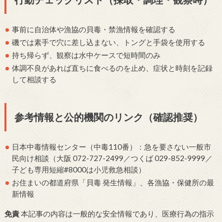
事前に自治体や漁協の貝毒・禁漁情報を確認する
磯では素手で穴に差し込まない、トングと手袋を使用する
持ち帰らず、観察は水中ケースで短時間のみ
体調不良があれば直ちに食べるのを止め、症状と時刻を記録
して相談する
参考情報と公的機関のリンク（確認推奨）
日本中毒情報センター（中毒110番）：急を要さない一般市
民向け相談（大阪 072-727-2499／つくば 029-852-9999／
子ども専用短縮#8000は小児救急相談）
お住まいの都道府県「貝毒 発生情報」、各漁協・保健所の最
新情報
免責
本記事の内容は一般的な安全情報であり、医療行為の指示