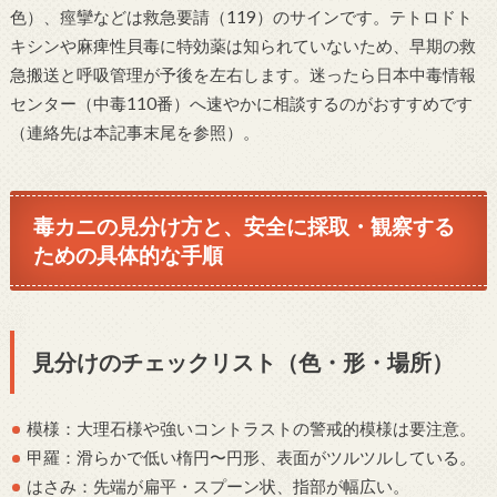
色）、痙攣などは救急要請（119）のサインです。テトロドト
キシンや麻痺性貝毒に特効薬は知られていないため、早期の救
急搬送と呼吸管理が予後を左右します。迷ったら日本中毒情報
センター（中毒110番）へ速やかに相談するのがおすすめです
（連絡先は本記事末尾を参照）。
毒カニの見分け方と、安全に採取・観察する
ための具体的な手順
見分けのチェックリスト（色・形・場所）
模様：大理石様や強いコントラストの警戒的模様は要注意。
甲羅：滑らかで低い楕円〜円形、表面がツルツルしている。
はさみ：先端が扁平・スプーン状、指部が幅広い。