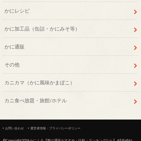
かにレシピ
かに加工品（缶詰・かにみそ等）
かに通販
その他
カニカマ（かに風味かまぼこ）
カニ食べ放題・旅館/ホテル
お問い合わせ
運営者情報・プライバシーポリシー
©Copyright2026
かにくる【蟹の通販おすすめ・比較・ランキングなら】
.All Rights