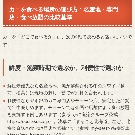
カニを食べる場所の選び方：名産地・専門
店・食べ放題の比較基準
カニを「どこで食べるか」は、次の4軸で決めると迷いにくいで
す。
鮮度・漁獲時期で選ぶか、利便性で選ぶか
鮮度最優先なら名産地へ。漁が解禁される冬のズワイ（越
前・松葉）は現地の刺し・茹でが別格と言われます。
利便性なら都市部のカニ専門店やチェーン店。安定した品質
で年中楽しめます。チェーンでは企画や店舗により食べ放題
を実施する例もあります（参考: かに道楽グループ公式
https://douraku.co.jp）。浅草の「まるごと北海道」など、北
海道直送の食べ放題店も候補です（参考: my-bestの特集記事