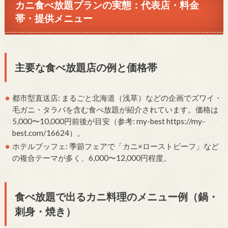
カニ食べ放題プランの実態：代表店・料金
帯・提供メニュー
主要な食べ放題店の例と価格帯
都市型直送店: まるごと北海道（浅草）などの企画でズワイ・
毛ガニ・タラバを含む食べ放題が紹介されています。価格は
5,000〜10,000円前後が目安（参考: my-best https://my-
best.com/16624）。
ホテルブッフェ: 季節フェアで「カニ×ローストビーフ」など
の複合テーマが多く、6,000〜12,000円程度。
食べ放題で出るカニ料理のメニュー例（鍋・
刺身・焼き）