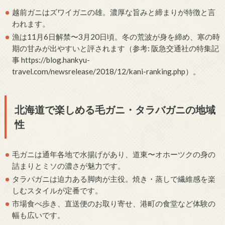
越前ガニはズワイガニの雄。濃厚な旨みと締まりが特徴と言
われます。
漁は11月6日解禁〜3月20日頃。冬の荒波が身を締め、寒の時
期の甘みが出やすいと評されます（参考: 阪急交通社の特集記
事 https://blog.hankyu-
travel.com/newsrelease/2018/12/kani-ranking.php）。
北海道で楽しめる毛ガニ・タラバガニの地域
性
毛ガニは通年各地で水揚げがあり、道東〜オホーツクの身の
詰まりとミソの濃さが魅力です。
タラバガニは迫力ある脚肉が主役。焼き・蒸しで繊維感を楽
しむスタイルが定番です。
市場食べ歩き、直送便のお取り寄せ、港町の食堂など体験の
幅も広いです。