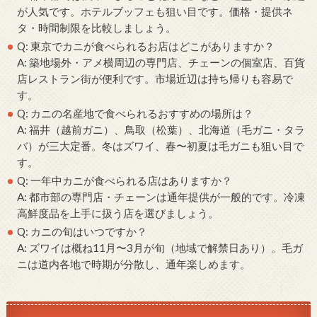
が人気です。ホテルブッフェも狙い目です。価格・提供ネ
タ・時間制限を比較しましょう。
Q: 東京でカニが食べられるお店はどこがありますか？
A: 築地場外・アメ横周辺の専門店、チェーンの個室店、百貨
店レストラン街が便利です。市場近辺は持ち帰りも容易で
す。
Q: カニの名産地で食べられるおすすめの場所は？
A: 福井（越前ガニ）、鳥取（松葉）、北海道（毛ガニ・タラ
バ）が三大定番。冬はズワイ、春〜初夏は毛ガニも狙い目で
す。
Q: 一年中カニが食べられる店はありますか？
A: 都市部の専門店・チェーンは通年提供が一般的です。冷凍
高鮮度品を上手に扱う店を選びましょう。
Q: カニの旬はいつですか？
A: ズワイは概ね11月〜3月が旬（地域で解禁日あり）。毛ガ
ニは道内各地で時期が分散し、通年楽しめます。