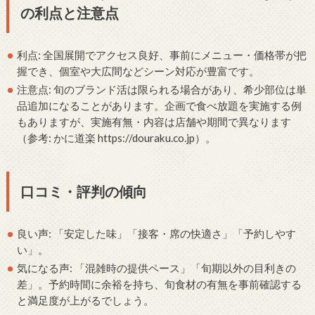
の利点と注意点
利点: 全国展開でアクセス良好、事前にメニュー・価格帯が把
握でき、個室や大広間などシーン対応が豊富です。
注意点: 旬のブランド活は限られる場合があり、希少部位は単
品追加になることがあります。企画で食べ放題を実施する例
もありますが、実施有無・内容は店舗や期間で異なります
（参考: かに道楽 https://douraku.co.jp）。
口コミ・評判の傾向
良い声: 「安定した味」「接客・席の快適さ」「予約しやす
い」。
気になる声: 「混雑時の提供ペース」「旬期以外の目利きの
差」。予約時間に余裕を持ち、旬食材の有無を事前確認する
と満足度が上がるでしょう。