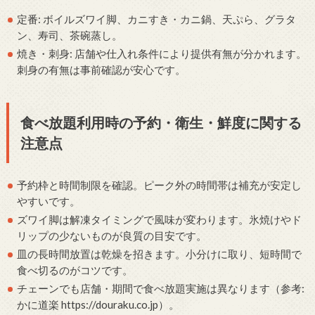
定番: ボイルズワイ脚、カニすき・カニ鍋、天ぷら、グラタ
ン、寿司、茶碗蒸し。
焼き・刺身: 店舗や仕入れ条件により提供有無が分かれます。
刺身の有無は事前確認が安心です。
食べ放題利用時の予約・衛生・鮮度に関する
注意点
予約枠と時間制限を確認。ピーク外の時間帯は補充が安定し
やすいです。
ズワイ脚は解凍タイミングで風味が変わります。氷焼けやド
リップの少ないものが良質の目安です。
皿の長時間放置は乾燥を招きます。小分けに取り、短時間で
食べ切るのがコツです。
チェーンでも店舗・期間で食べ放題実施は異なります（参考:
かに道楽 https://douraku.co.jp）。