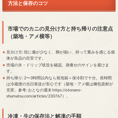
方法と保存のコツ
市場でのカニの見分け方と持ち帰りの注意点
（築地・アメ横等）
見分け方: 殻に傷が少なく、脚が揃い、持って重みを感じる個
体が良品の目安です。
売場の氷・ドリップ状況を確認。身痩せのサインを避けま
す。
持ち帰り: 2〜3時間以内なら発泡箱＋保冷剤で十分。長時間
は冷蔵便の当日発送が安心です（築地・アメ横は梱包資材が
充実。参考: おとなの週末 https://otonano-
shumatsu.com/articles/230767）。
冷凍・生の保存法と解凍の手順