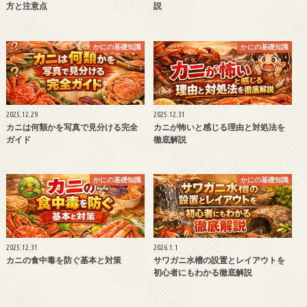
方と注意点
説
かにの基礎知識
かにの基礎知識
2025.12.29
2025.12.31
カニは何類かを写真で見分ける完全
カニが怖いと感じる理由と対処法を
ガイド
徹底解説
かにの基礎知識
かにの基礎知識
2025.12.31
2026.1.1
カニの食中毒を防ぐ基本と対策
サワガニ水槽の設置とレイアウトを
初心者にもわかる徹底解説