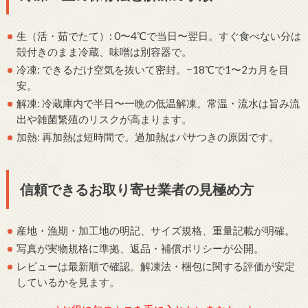
生（活・茹でたて）: 0〜4℃で当日〜翌日。すぐ食べない分は
殻付きのまま冷蔵、味噌は別容器で。
冷凍: できるだけ空気を抜いて密封。−18℃で1〜2カ月を目
安。
解凍: 冷蔵庫内で半日〜一晩の低温解凍。常温・流水は旨み流
出や雑菌繁殖のリスクが高まります。
加熱: 再加熱は短時間で。過加熱はパサつきの原因です。
信頼できるお取り寄せ業者の見極め方
産地・漁期・加工地の明記、サイズ規格、重量記載が明確。
写真が実物規格に準拠、返品・補償ポリシーが公開。
レビューは最新順で確認。解凍法・梱包に関する評価が安定
しているかを見ます。