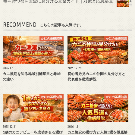
毒を持つ蟹を安全に見分ける完全ガイド｜対策と応急処置
RECOMMEND
こちらの記事も人気です。
かにの基礎知識
かにの基礎知識
2026.1.1
2025.12.29
カニ漁期を知る地域別解禁日と雌雄
初心者必見カニの仲間の見分け方と
の違い
代表種を徹底解説
かにの基礎知識
かにの基礎知識
2025.12.31
2026.1.1
1歳のカニデビューを成功させる選び
カニ格安の選び方と人気5選を徹底解