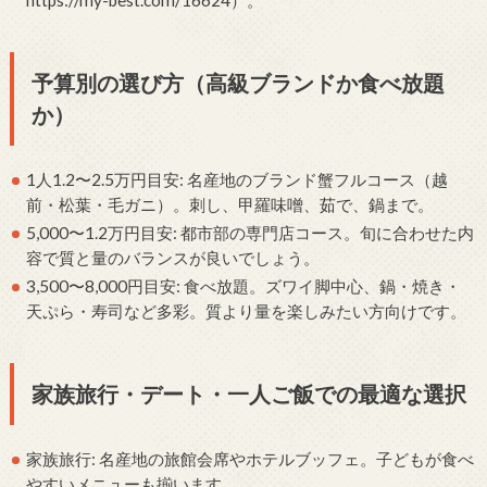
https://my-best.com/16624）。
予算別の選び方（高級ブランドか食べ放題
か）
1人1.2〜2.5万円目安: 名産地のブランド蟹フルコース（越
前・松葉・毛ガニ）。刺し、甲羅味噌、茹で、鍋まで。
5,000〜1.2万円目安: 都市部の専門店コース。旬に合わせた内
容で質と量のバランスが良いでしょう。
3,500〜8,000円目安: 食べ放題。ズワイ脚中心、鍋・焼き・
天ぷら・寿司など多彩。質より量を楽しみたい方向けです。
家族旅行・デート・一人ご飯での最適な選択
家族旅行: 名産地の旅館会席やホテルブッフェ。子どもが食べ
やすいメニューも揃います。