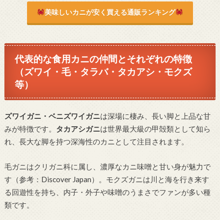
美味しいカニが安く買える通販ランキング
代表的な食用カニの仲間とそれぞれの特徴
（ズワイ・毛・タラバ・タカアシ・モクズ
等）
ズワイガニ・ベニズワイガニ
は深場に棲み、長い脚と上品な甘
みが特徴です。
タカアシガニ
は世界最大級の甲殻類として知ら
れ、長大な脚を持つ深海性のカニとして注目されます。
毛ガニはクリガニ科に属し、濃厚なカニ味噌と甘い身が魅力で
す（参考：Discover Japan）。モクズガニは川と海を行き来す
る回遊性を持ち、内子・外子や味噌のうまさでファンが多い種
類です。