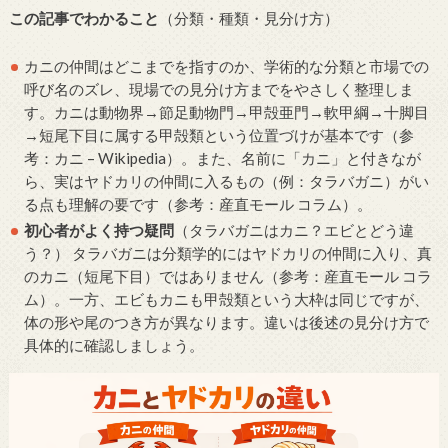
この記事でわかること
（分類・種類・見分け方）
カニの仲間はどこまでを指すのか、学術的な分類と市場での
呼び名のズレ、現場での見分け方までをやさしく整理しま
す。カニは動物界→節足動物門→甲殻亜門→軟甲綱→十脚目
→短尾下目に属する甲殻類という位置づけが基本です（参
考：カニ – Wikipedia）。また、名前に「カニ」と付きなが
ら、実はヤドカリの仲間に入るもの（例：タラバガニ）がい
る点も理解の要です（参考：産直モール コラム）。
初心者がよく持つ疑問
（タラバガニはカニ？エビとどう違
う？） タラバガニは分類学的にはヤドカリの仲間に入り、真
のカニ（短尾下目）ではありません（参考：産直モール コラ
ム）。一方、エビもカニも甲殻類という大枠は同じですが、
体の形や尾のつき方が異なります。違いは後述の見分け方で
具体的に確認しましょう。