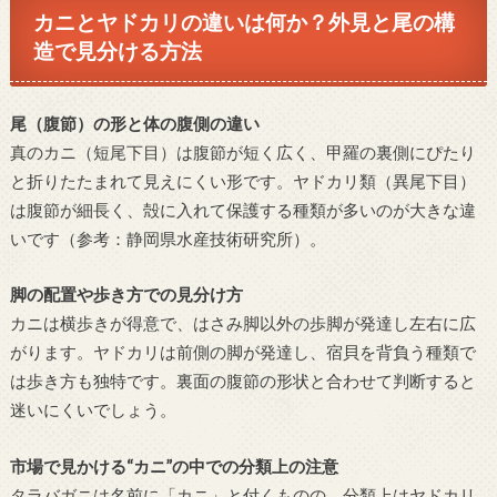
カニとヤドカリの違いは何か？外見と尾の構
造で見分ける方法
尾（腹節）の形と体の腹側の違い
真のカニ（短尾下目）は腹節が短く広く、甲羅の裏側にぴたり
と折りたたまれて見えにくい形です。ヤドカリ類（異尾下目）
は腹節が細長く、殻に入れて保護する種類が多いのが大きな違
いです（参考：静岡県水産技術研究所）。
脚の配置や歩き方での見分け方
カニは横歩きが得意で、はさみ脚以外の歩脚が発達し左右に広
がります。ヤドカリは前側の脚が発達し、宿貝を背負う種類で
は歩き方も独特です。裏面の腹節の形状と合わせて判断すると
迷いにくいでしょう。
市場で見かける“カニ”の中での分類上の注意
タラバガニは名前に「カニ」と付くものの、分類上はヤドカリ