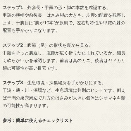
ステップ1
：外套長・甲羅の形・脚の本数を確認する。
甲羅の横幅や前後長、はさみ脚の大きさ、歩脚の配置を観察し
ます。十脚目は“脚が10本”が原則で、左右対称性や甲羅の棘の
配置も手がかりになります。
ステップ2
：腹節（尾）の形状を裏から見る。
甲羅をそっと裏返し、腹節が広く折りたたまれているか、細長
く軟らかいかを確認します。前者は真のカニ、後者はヤドカリ
類の可能性が高い目安です。
ステップ3
：生息環境・採集場所を手がかりにする。
干潟・磯・川・深場など、生息環境は判別のヒントです。例え
ば干潟の巣穴周辺で片方のはさみが大きい個体はシオマネキ類
の可能性が高まります。
参考：簡単に使えるチェックリスト