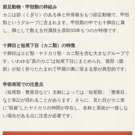
節足動物・甲殻類の枠組み
カニは節（くぎり）のある体と外骨格をもつ節足動物で、甲殻
類というグループに含まれます。甲殻類の中でも十脚目に属
し、脚として数える付属肢を原則10本もつのが特徴です。
十脚目と短尾下目（カニ類）の特徴
十脚目はエビ類・ヤドカリ類・カニ類を含む大きなグループで
す。いわゆる“真のカニ”は短尾下目にまとめられ、腹部（腹
節）が短く折りたたまれて甲羅の裏に収まる形が典型的です。
学術表現での注意点
（短尾類・蟹亜目など）文献によっては「短尾類」「蟹亜目」
など表記が揺れることがあります。さらに、見た目がカニ形
に“収斂”したヤドカリの仲間が存在し、名称と系統が一致しな
い場合がある点に注意が必要です。