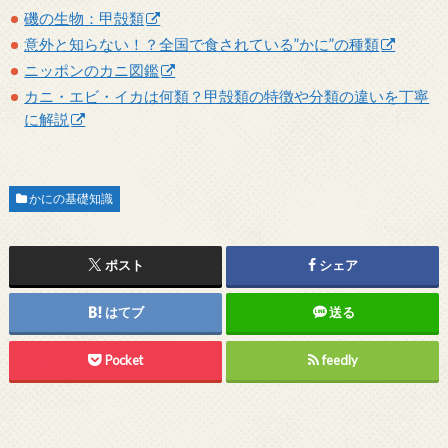
磯の生物：甲殻類
意外と知らない！？全国で食されている”かに”の種類
ニッポンのカニ図鑑
カニ・エビ・イカは何類？甲殻類の特徴や分類の違いを丁寧
に解説
かにの基礎知識
ポスト
シェア
はてブ
送る
Pocket
feedly