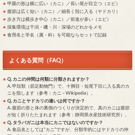
甲羅の形は横に広い（カニ）／長い尾が目立つ（エビ）
腹節は広く短い（カニ）／細長く殻に入る（ヤドカリ）
歩き方は横歩き中心（カニ）／前進が多い（エビ）
採集環境は干潟・磯・川・深場のどれかをメモ
食用名と学名（属・科）を可能ならセットで記録
よくある質問（FAQ）
Q. カニの仲間は何類に分類されますか？
A. 甲殻類（節足動物門）で、十脚目・短尾下目に入る真のカ
ニを指します（参考：カニ – Wikipedia）。
Q. カニとヤドカリの違いは何ですか？
A. 腹節の形と体の裏側のつくりが決定的で、真のカニは腹節
が短く折りたたまれます（参考：静岡県水産技術研究所）。
Q. タラバガニは本当にカニではないのですか？
A. 食品名としては“カニ”ですが、分類学的にはヤドカリの仲