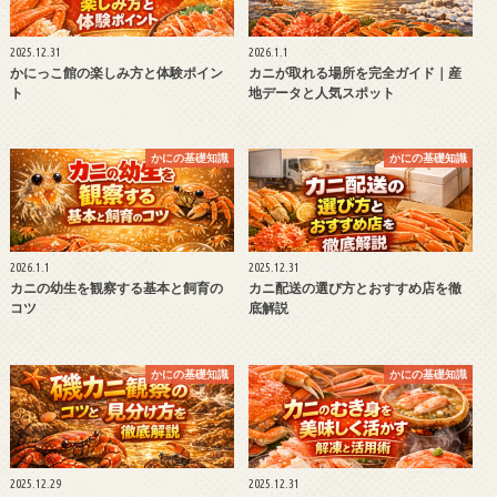
2025.12.31
2026.1.1
かにっこ館の楽しみ方と体験ポイン
カニが取れる場所を完全ガイド｜産
ト
地データと人気スポット
かにの基礎知識
かにの基礎知識
2026.1.1
2025.12.31
カニの幼生を観察する基本と飼育の
カニ配送の選び方とおすすめ店を徹
コツ
底解説
かにの基礎知識
かにの基礎知識
2025.12.29
2025.12.31