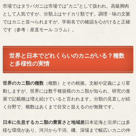
市場ではタラバガニは市場では“カニ”として扱われ、高級脚肉
として人気ですが、分類上はヤドカリ類です。調理・味の文脈
ではカニと並べられますが、学術名での確認を心がけると正確
です（参考：産直モール コラム）。
世界と日本でどれくらいのカニがいる？種数
と多様性の実情
世界のカニ類の種数
（概数）とその根拠。文献や定義により変
動しますが、世界には数千種規模のカニ類が知られ、研究の進
展で記載種は増え続けていると言われます。分類の見直しが続
く分野で、概数はあくまで目安と捉えるのが無難です。
日本に生息するカニ類の豊富さと地域差
日本近海と沿岸には多
様な環境があり、河川から干潟、磯、深場まで幅広いカニの仲