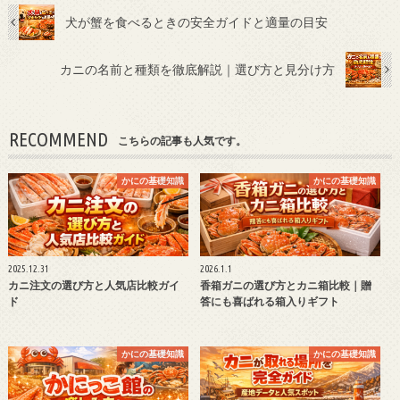
犬が蟹を食べるときの安全ガイドと適量の目安
カニの名前と種類を徹底解説｜選び方と見分け方
RECOMMEND
こちらの記事も人気です。
かにの基礎知識
かにの基礎知識
2025.12.31
2026.1.1
カニ注文の選び方と人気店比較ガイ
香箱ガニの選び方とカニ箱比較｜贈
ド
答にも喜ばれる箱入りギフト
かにの基礎知識
かにの基礎知識