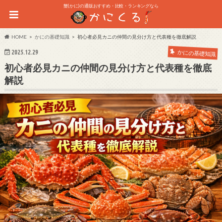
蟹(かに)の通販おすすめ・比較・ランキングなら
HOME
かにの基礎知識
初心者必見カニの仲間の見分け方と代表種を徹底解説
2025.12.29
かにの基礎知識
初心者必見カニの仲間の見分け方と代表種を徹底
解説