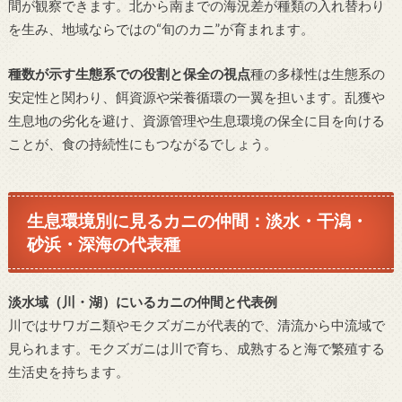
間が観察できます。北から南までの海況差が種類の入れ替わり
を生み、地域ならではの“旬のカニ”が育まれます。
種数が示す生態系での役割と保全の視点
種の多様性は生態系の
安定性と関わり、餌資源や栄養循環の一翼を担います。乱獲や
生息地の劣化を避け、資源管理や生息環境の保全に目を向ける
ことが、食の持続性にもつながるでしょう。
生息環境別に見るカニの仲間：淡水・干潟・
砂浜・深海の代表種
淡水域（川・湖）にいるカニの仲間と代表例
川ではサワガニ類やモクズガニが代表的で、清流から中流域で
見られます。モクズガニは川で育ち、成熟すると海で繁殖する
生活史を持ちます。