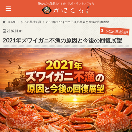
蟹(かに)の通販おすすめ・比較・ランキングなら
HOME
かにの基礎知識
2021年ズワイガニ不漁の原因と今後の回復展望
2026.01.01
かにの基礎知識
2021年ズワイガニ不漁の原因と今後の回復展望