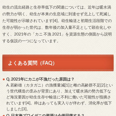
幼生の流出経路と生存率低下の関連については、近年は暖水渦
の勢力が弱く、幼生が本来の生息域に到達せず北上して死滅し
た可能性が示唆されています[4]。幼生輸送と初期生活段階での
生存が弱かった世代は、数年後の加入量不足として顕在化しや
すく、2021年の「カニ 不漁 2021」を資源生態の側面から説明
する仮説の一つになっています。
よくある質問（FAQ）
Q. 2021年にカニが不漁だった原因は？
A. 若齢雄（カタガニ）の漁獲量減[1]と雌の高齢群不足[2]とい
う世代構造の歪みが背景にあり、加えて暖水渦の勢力低下な
ど海況要因が幼生生存や輸送に不利に働いた可能性が指摘さ
れています[4]。枠はあっても実入りが伴わず、消化率が低下
しました[3]。
Q. 日本海ズワイガニの資源は今後回復する？