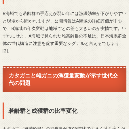
B海域でも若齢群の手応えが弱い年には漁獲効率が下がりやすい
と現場から聞かれますが、公開情報はA海域の詳細評価が中心
で、B海域の年次変動は地域ごとの差も大きいのが実情です。い
ずれにせよ、A海域で見られた雌高齢群の不足は、日本海系群全
体の世代構造に注意を促す重要なシグナルと言えるでしょう
[2]。
カタガニと雌ガニの漁獲量変動が示す世代交
代の問題
若齢群と成獲群の比率変化
カタガニ（雄若齢群）の漁獲量が2019年比で大きく落ち込んだ