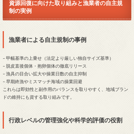
資源回復に向けた取り組みと漁業者の自主規
制の実例
漁業者による自主規制の事例
– 甲幅基準の上乗せ（法定より厳しい独自サイズ基準）
– 脱皮直後個体・抱卵個体の徹底リリース
– 漁具の目合い拡大や操業日数の自主抑制
– 早期終漁やミスマッチ海域の操業回避
これらは即効性と副作用のバランスを取りやすく、地域ブラン
ドの維持にも資する取り組みです。
行政レベルの管理強化や科学的評価の役割