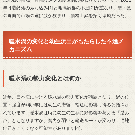
年は若齢雄の落ち込み[1]と雌高齢群の不足[2]が重なり、型・数
の両面で市場の選択肢が狭まり、価格上昇を招く環境だった。
暖水渦の変化と幼生流出がもたらした不漁メ
カニズム
暖水渦の勢力変化とは何か
近年、日本海における暖水渦の勢力変化が話題となり、渦の位
置・強度が弱い年には幼生の滞留・輸送に影響し得ると指摘さ
れています。暖水渦は時に幼生の生存に好影響を与える「踏み
台」ともなりますが、勢力が弱いと輸送ルートが変わり、適地
に届きにくくなる可能性があります[4]。