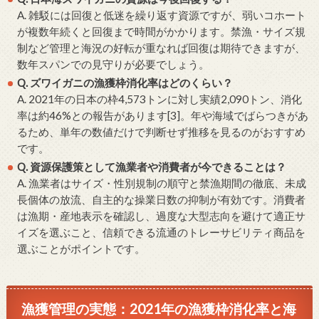
A. 雑駁には回復と低迷を繰り返す資源ですが、弱いコホート
が複数年続くと回復まで時間がかかります。禁漁・サイズ規
制など管理と海況の好転が重なれば回復は期待できますが、
数年スパンでの見守りが必要でしょう。
Q. ズワイガニの漁獲枠消化率はどのくらい？
A. 2021年の日本の枠4,573トンに対し実績2,090トン、消化
率は約46%との報告があります[3]。年や海域でばらつきがあ
るため、単年の数値だけで判断せず推移を見るのがおすすめ
です。
Q. 資源保護策として漁業者や消費者が今できることは？
A. 漁業者はサイズ・性別規制の順守と禁漁期間の徹底、未成
長個体の放流、自主的な操業日数の抑制が有効です。消費者
は漁期・産地表示を確認し、過度な大型志向を避けて適正サ
イズを選ぶこと、信頼できる流通のトレーサビリティ商品を
選ぶことがポイントです。
漁獲管理の実態：2021年の漁獲枠消化率と海