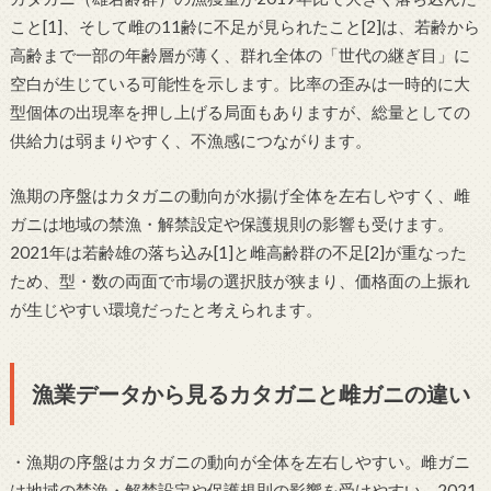
こと[1]、そして雌の11齢に不足が見られたこと[2]は、若齢から
高齢まで一部の年齢層が薄く、群れ全体の「世代の継ぎ目」に
空白が生じている可能性を示します。比率の歪みは一時的に大
型個体の出現率を押し上げる局面もありますが、総量としての
供給力は弱まりやすく、不漁感につながります。
漁期の序盤はカタガニの動向が水揚げ全体を左右しやすく、雌
ガニは地域の禁漁・解禁設定や保護規則の影響も受けます。
2021年は若齢雄の落ち込み[1]と雌高齢群の不足[2]が重なった
ため、型・数の両面で市場の選択肢が狭まり、価格面の上振れ
が生じやすい環境だったと考えられます。
漁業データから見るカタガニと雌ガニの違い
・漁期の序盤はカタガニの動向が全体を左右しやすい。雌ガニ
は地域の禁漁・解禁設定や保護規則の影響を受けやすい。2021