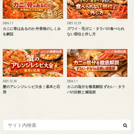
2026.1.1
2025.12.29
カニに骨はあるのか 外骨格のしくみ
ズワイ・毛ガニ・タラバの食べられ
を解説
ない部位と外し方
かにの基礎知識
かにの基礎知識
2025.12.30
2026.1.1
蟹のアレンジレシピ大全｜基本と応
カニの塩分を徹底解説 ずわい・タラ
用
バの比較と減塩術