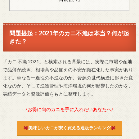
問題提起：2021年のカニ不漁は本当？何が起
きた？
「カニ 不漁 2021」と検索される背景には、実際に市場や産地
で品薄が続き、相場高や品揃えの不安が顕在化した事実があり
ます。単なる一過性の不漁なのか、資源の世代構造に起きた変
化なのか、そして漁獲管理や海洋環境の何が影響したのかを、
実績データと資源評価をもとに整理します。
\お得に旬のカニを手に入れたいあなたへ/
美味しいカニが安く買える通販ランキング