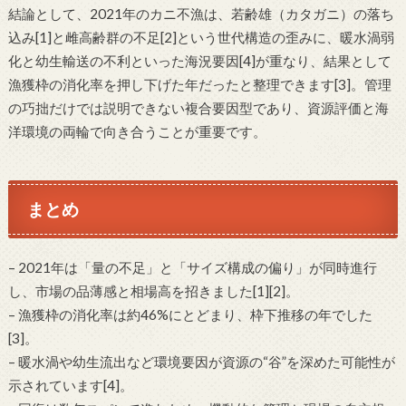
結論として、2021年のカニ不漁は、若齢雄（カタガニ）の落ち
込み[1]と雌高齢群の不足[2]という世代構造の歪みに、暖水渦弱
化と幼生輸送の不利といった海況要因[4]が重なり、結果として
漁獲枠の消化率を押し下げた年だったと整理できます[3]。管理
の巧拙だけでは説明できない複合要因型であり、資源評価と海
洋環境の両輪で向き合うことが重要です。
まとめ
– 2021年は「量の不足」と「サイズ構成の偏り」が同時進行
し、市場の品薄感と相場高を招きました[1][2]。
– 漁獲枠の消化率は約46%にとどまり、枠下推移の年でした
[3]。
– 暖水渦や幼生流出など環境要因が資源の“谷”を深めた可能性が
示されています[4]。