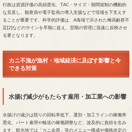
行政は資源評価の高頻度化、TAC・サイズ・期間規制の機動的
な見直し、観察員や電子監視の導入支援などで現場を下支えす
ることが重要です。科学的評価は、A海域で示された雌高齢群不
足[2]などのサインを早期に捉え、翌期の管理に迅速に反映させ
る要となります。
カニ不漁が漁村・地域経済に及ぼす影響と今
できる対策
水揚げ減少がもたらす雇用・加工業への影響
水揚げの減少は競りの回転率低下、選別・加工ラインの稼働率
悪化、パート雇用や輸送の稼働調整など、波及的に負担を生み
ます。観光地では「カニ会席」等のメニュー構成や価格改定の