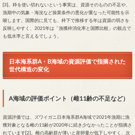
[3]。枠を使い切れないという事実は、資源そのものの不足や、
漁期中の気象・海況など操業条件の悪化が重なった可能性を示
唆します。国際的に見ても、枠下で推移する年は資源の弱さを
反映しやすく、2021年は「漁獲枠消化率と国際比較」の観点で
も低水準と言えるでしょう。
日本海系群A・B海域の資源評価で指摘された
世代構造の変化
A海域の評価ポイント（雌11齢の不足など）
資源評価では、ズワイガニ日本海系群A海域で2021年漁期に漁
獲対象となる雌の11齢が2020年に続き少なかったことが指摘さ
れています[2]。雌の高齢群が薄いと産卵量が低下しやすく、次