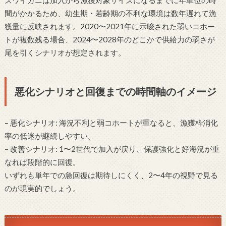
間がかかるため、幼生期・若齢期の不利な環境は数年遅れて漁
獲量に反映されます。2020〜2021年に示唆された弱いコホー
トが複数残る場合、2024〜2028年のどこかで供給力の弱さが
尾を引くシナリオが想定されます。
悪化シナリオと回復までの時間軸のイメージ
– 悪化シナリオ: 海況不利と弱コホートが重なると、漁獲枠消化
率の低迷が継続しやすい。
– 改善シナリオ: 1〜2世代で加入が戻り、保護強化と好海況が重
なれば段階的に回復。
いずれも単年での急回復は期待しにくく、2〜4年の視野で見る
のが現実的でしょう。