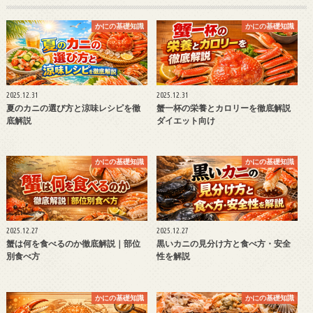
かにの基礎知識
かにの基礎知識
2025.12.31
2025.12.31
夏のカニの選び方と涼味レシピを徹
蟹一杯の栄養とカロリーを徹底解説
底解説
ダイエット向け
かにの基礎知識
かにの基礎知識
2025.12.27
2025.12.27
蟹は何を食べるのか徹底解説｜部位
黒いカニの見分け方と食べ方・安全
別食べ方
性を解説
かにの基礎知識
かにの基礎知識