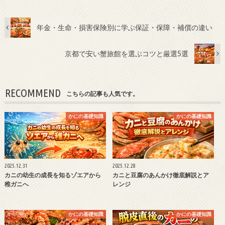
年金・生命・損害保険別に学ぶ保証・保障・補償の違い
京都で安い蟹旅館を選ぶコツと厳選5選
RECOMMEND
こちらの記事も人気です。
かにの基礎知識
かにの基礎知識
2025.12.31
2025.12.28
カニの幼生の成長を知るゾエアから
カニと豆腐のあんかけ徹底解説とア
稚ガニへ
レンジ
かにの基礎知識
かにの基礎知識