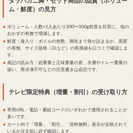
タラバガニ脚・セット商品の品質（ボリュー
ム・鮮度）の見方
ボリューム：人数×1人あたり200〜300g程度を目安に、他の
おかずの有無で増減します。
鮮度・身入り：ボイルの色艶、脚先まで身が詰まるか、黒変
の有無、サイズ規格（2Lなど）の実感値を口コミで確認しま
す。
表記の読み方：総重量と正味重量の差、氷層やトレー重量の
扱い、再冷凍不可などの注意書きは必読です。
テレビ限定特典（増量・割引）の受け取り方
専用URL・電話・番組コードのいずれかで適用されることが
多いです。
カート内で「増量」「割引」「送料無料」表示が反映されて
いるか注文前に必ず確認します。