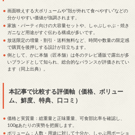
画面映えする大ボリュームや“殻が外れて食べやすい”などの
分かりやすい価値が強調されます。
家族・パーティ向けの大容量セットや、しゃぶしゃぶ・焼き
ガニなど用途がすぐ伝わる構成が多いです。
放送限定の増量・割引・送料無料など、時間や数量の限定感
で購買を後押しする設計が目立ちます。
例として、かに本舗（匠本舗）は冬のテレビ通販で露出が多
いブランドとして知られ、総合的なバランスが評価されてい
ます（同上出典）。
本記事で比較する評価軸（価格、ボリュー
ム、鮮度、特典、口コミ）
価格と実質量：総重量と正味重量、可食部比率を確認し、
100gあたりの実勢を把握します。
ボリューム：人数・用途に対して十分か、しゃぶ用ポーショ