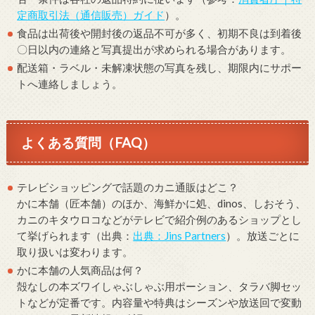
定商取引法（通信販売）ガイド
）。
食品は出荷後や開封後の返品不可が多く、初期不良は到着後
〇日以内の連絡と写真提出が求められる場合があります。
配送箱・ラベル・未解凍状態の写真を残し、期限内にサポー
トへ連絡しましょう。
よくある質問（FAQ）
テレビショッピングで話題のカニ通販はどこ？
かに本舗（匠本舗）のほか、海鮮かに処、dinos、しおそう、
カニのキタウロコなどがテレビで紹介例のあるショップとし
て挙げられます（出典：
出典：Jins Partners
）。放送ごとに
取り扱いは変わります。
かに本舗の人気商品は何？
殻なしの本ズワイしゃぶしゃぶ用ポーション、タラバ脚セッ
トなどが定番です。内容量や特典はシーズンや放送回で変動