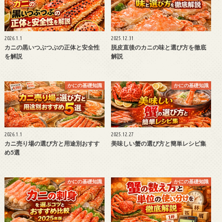
2026.1.1
2025.12.31
カニの黒いつぶつぶの正体と安全性
脱皮直後のカニの味と選び方を徹底
を解説
解説
かにの基礎知識
かにの基礎知識
2026.1.1
2025.12.27
カニ売り場の選び方と用途別おすす
美味しい蟹の選び方と簡単レシピ集
め5選
かにの基礎知識
かにの基礎知識