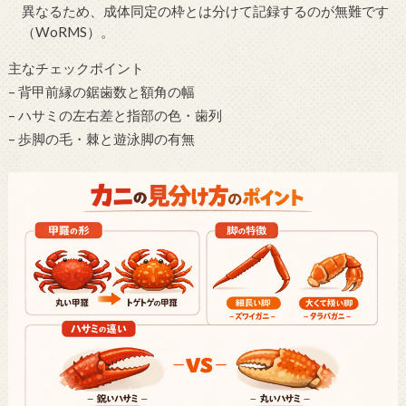
異なるため、成体同定の枠とは分けて記録するのが無難です
（WoRMS）。
主なチェックポイント
– 背甲前縁の鋸歯数と額角の幅
– ハサミの左右差と指部の色・歯列
– 歩脚の毛・棘と遊泳脚の有無