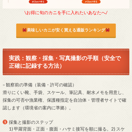
\お得に旬のカニを手に入れたいあなたへ/
美味しいカニが安く買える通販ランキング
実践：観察・採集・写真撮影の手順（安全で
正確に記録する方法）
– 観察前の準備（装備・許可の確認）
滑りにくい靴、手袋、スケール、筆記具、耐水メモを用意し、
採集の可否や漁業権、保護種指定を自治体・管理者サイトで確
認します（環境省の案内に準拠）。
採集と撮影のステップ
1) 甲羅背面・正面・腹面・ハサミ接写を順に撮る。2) スケ