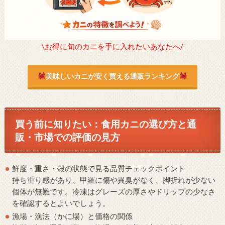
\お得に旬のカニを手に入れたいあなたへ/
美味しいカニが安く買える通販ランキング
買う前に知りたい：食用カニの選び方と通
販・市場での評価の見方
鮮度・重さ・殻の状態で見る品質チェックポイント
持ち重り感があり、甲羅に傷や異臭がなく、脚折れが少ない
個体が無難です。冷凍はグレーズの厚さやドリップの少なさ
を確認するとよいでしょう。
漁場・漁法（かに場）と価格の関係