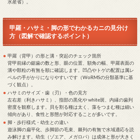
水産省）。
甲羅・ハサミ・脚の形でわかるカニの見分け
方（図解で確認するポイント）
甲羅（背甲）の形と溝・突起のチェック箇所
背甲前縁の鋸歯の数と形、眼の位置、額角の幅、甲羅表面の
溝や顆粒の有無を順に確認します。凹凸やトゲの配置は属レ
ベルの手がかりになりやすいです（WoRMSの分類基準に基
づく観点）。
ハサミのサイズ・歯（刃）・色の見方
左右差（利きハサミ）、指部の黒化や white斑、内縁の歯列
密度を観察します。貝を割る種は太く、藻をつまむ種は細い
傾向があり、食性と形態が対応することが多いです。
脚・歩行様式・幼生との違い
遊泳脚の扁平化、歩脚節の毛束、棘列の有無で水域適応を読
み解けます。幼生（ゾエア、メガロパ）は成体と形が大きく