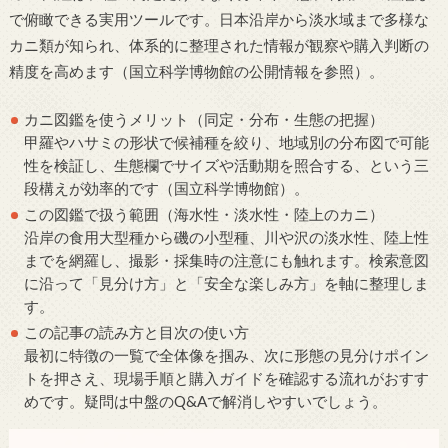
で俯瞰できる実用ツールです。日本沿岸から淡水域まで多様な
カニ類が知られ、体系的に整理された情報が観察や購入判断の
精度を高めます（国立科学博物館の公開情報を参照）。
カニ図鑑を使うメリット（同定・分布・生態の把握）
甲羅やハサミの形状で候補種を絞り、地域別の分布図で可能
性を検証し、生態欄でサイズや活動期を照合する、という三
段構えが効率的です（国立科学博物館）。
この図鑑で扱う範囲（海水性・淡水性・陸上のカニ）
沿岸の食用大型種から磯の小型種、川や沢の淡水性、陸上性
までを網羅し、撮影・採集時の注意にも触れます。検索意図
に沿って「見分け方」と「安全な楽しみ方」を軸に整理しま
す。
この記事の読み方と目次の使い方
最初に特徴の一覧で全体像を掴み、次に形態の見分けポイン
トを押さえ、現場手順と購入ガイドを確認する流れがおすす
めです。疑問は中盤のQ&Aで解消しやすいでしょう。