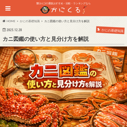
蟹(かに)の通販おすすめ・比較・ランキングなら
HOME
かにの基礎知識
カニ図鑑の使い方と見分け方を解説
2025.12.28
かにの基礎知識
カニ図鑑の使い方と見分け方を解説