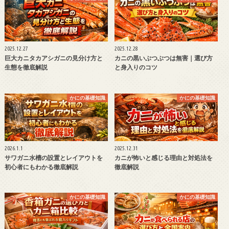
2025.12.27
2025.12.28
巨大カニタカアシガニの見分け方と
カニの黒いぶつぶつは無害｜選び方
生態を徹底解説
と身入りのコツ
かにの基礎知識
かにの基礎知識
2026.1.1
2025.12.31
サワガニ水槽の設置とレイアウトを
カニが怖いと感じる理由と対処法を
初心者にもわかる徹底解説
徹底解説
かにの基礎知識
かにの基礎知識