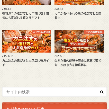
2026.1.1
2026.1.1
香箱ガニの選び方とカニ箱比較｜贈
カニが食べられる店の選び方と全国
答にも喜ばれる箱入りギフト
案内
かにの基礎知識
かにの基礎知識
2025.12.31
2025.12.31
カニ注文の選び方と人気店比較ガイ
生きた蟹の処理を安全に家庭で茹で
ド
方・さばき方を徹底解説