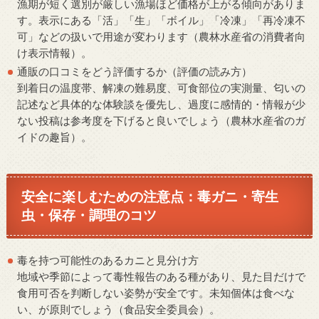
漁期が短く選別が厳しい漁場ほど価格が上がる傾向がありま
す。表示にある「活」「生」「ボイル」「冷凍」「再冷凍不
可」などの扱いで用途が変わります（農林水産省の消費者向
け表示情報）。
通販の口コミをどう評価するか（評価の読み方）
到着日の温度帯、解凍の難易度、可食部位の実測量、匂いの
記述など具体的な体験談を優先し、過度に感情的・情報が少
ない投稿は参考度を下げると良いでしょう（農林水産省のガ
イドの趣旨）。
安全に楽しむための注意点：毒ガニ・寄生
虫・保存・調理のコツ
毒を持つ可能性のあるカニと見分け方
地域や季節によって毒性報告のある種があり、見た目だけで
食用可否を判断しない姿勢が安全です。未知個体は食べな
い、が原則でしょう（食品安全委員会）。