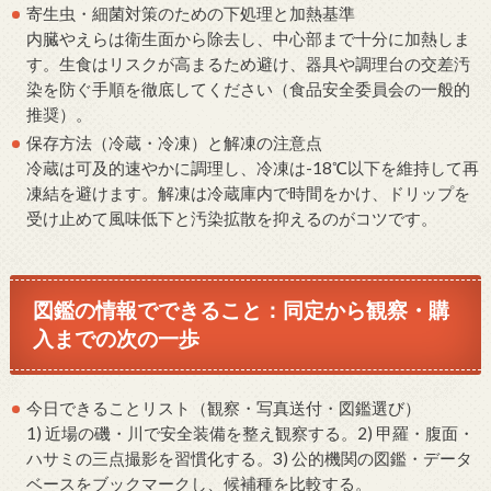
寄生虫・細菌対策のための下処理と加熱基準
内臓やえらは衛生面から除去し、中心部まで十分に加熱しま
す。生食はリスクが高まるため避け、器具や調理台の交差汚
染を防ぐ手順を徹底してください（食品安全委員会の一般的
推奨）。
保存方法（冷蔵・冷凍）と解凍の注意点
冷蔵は可及的速やかに調理し、冷凍は-18℃以下を維持して再
凍結を避けます。解凍は冷蔵庫内で時間をかけ、ドリップを
受け止めて風味低下と汚染拡散を抑えるのがコツです。
図鑑の情報でできること：同定から観察・購
入までの次の一歩
今日できることリスト（観察・写真送付・図鑑選び）
1) 近場の磯・川で安全装備を整え観察する。2) 甲羅・腹面・
ハサミの三点撮影を習慣化する。3) 公的機関の図鑑・データ
ベースをブックマークし、候補種を比較する。