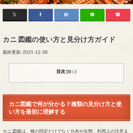
カニ 図鑑の使い方と見分け方ガイド
最終更新: 2025-12-28
目次
[
開く
]
カニ図鑑で何が分かる？種類の見分け方と使
い方を最初に理解する
カニ 図鑑は、種の同定だけでなく分布や生態、利用上の注意ま