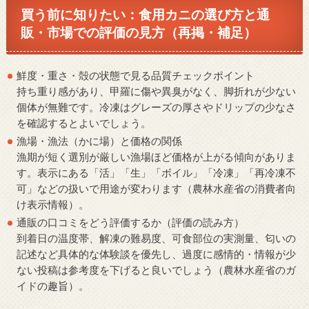
買う前に知りたい：食用カニの選び方と通
販・市場での評価の見方（再掲・補足）
鮮度・重さ・殻の状態で見る品質チェックポイント
持ち重り感があり、甲羅に傷や異臭がなく、脚折れが少ない
個体が無難です。冷凍はグレーズの厚さやドリップの少なさ
を確認するとよいでしょう。
漁場・漁法（かに場）と価格の関係
漁期が短く選別が厳しい漁場ほど価格が上がる傾向がありま
す。表示にある「活」「生」「ボイル」「冷凍」「再冷凍不
可」などの扱いで用途が変わります（農林水産省の消費者向
け表示情報）。
通販の口コミをどう評価するか（評価の読み方）
到着日の温度帯、解凍の難易度、可食部位の実測量、匂いの
記述など具体的な体験談を優先し、過度に感情的・情報が少
ない投稿は参考度を下げると良いでしょう（農林水産省のガ
イドの趣旨）。