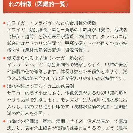
れの特徴（図鑑的一覧）
ズワイガニ・タラバガニなどの食用種の特徴
ズワイガニ類は細長い脚と三角形の甲羅縁が目安で、地域名
（松葉・越前）と漁期表示が流通上の鍵です。タラバガニは
厳密にはヤドカリの仲間で、甲羅が硬くトゲが目立つ点が特
徴です（農林水産省の流通・資源情報）。
磯で見られる小型種（ハナガニ類など）
イソガニやハナガニ類は潮間帯で観察しやすく、甲羅の斑紋
や歩脚の色で識別します。体長は数センチ前後と小さく、潮
位と岩礁の組み合わせで出現が変わりやすいのが特徴です。
淡水や陸上で暮らすカニの代表例
サワガニは淡水小流に多く、体色変異があるため甲羅の形と
ハサミ比率で判別します。モクズガニは大河川と汽水域に出
入りし、脚のフサ毛が目印です（農林水産省の資源・漁期解
説の枠組みを参照）。
市場での評価は「産地・漁期・サイズ・活〆か否か」で概ね
決まり、表示の正確さが信頼の基盤と言えるでしょう（農林